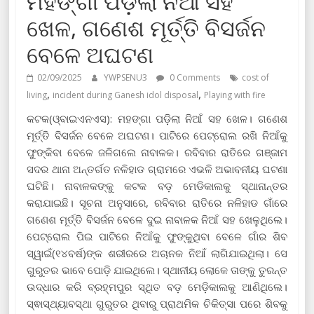
ମହଙ୍ଗା ପଡ଼ିଲା ନିଆଁ ସହ
ଖେଳ, ଗଣେଶ ମୂର୍ତ୍ତି ବିସର୍ଜନ
ବେଳେ ଅଘଟଣ
02/09/2025
YWPSENU3
0 Comments
cost of
,
,
living
incident during Ganesh idol disposal
Playing with fire
କଟକ(ଓ୍ବାଇଏନଏସ): ମହଙ୍ଗା ପଡ଼ିଲା ନିଆଁ ସହ ଖେଳ। ଗଣେଶ
ମୂର୍ତ୍ତି ବିସର୍ଜନ ବେଳେ ଅଘଟଣ। ପାଟିରେ ପେଟ୍ରୋଲ ରଖି ନିଆଁକୁ
ଫୁଙ୍କିବା ବେଳେ ଜଳିଗଲେ ନାବାଳକ। ରବିବାର ରାତିରେ ଗଞ୍ଜାମ
ସଦର ଥାନା ଅନ୍ତର୍ଗତ ନଳିହାଡ ଗ୍ରାମରେ ଏଭଳି ଅଭାବନୀୟ ଘଟଣା
ଘଟିଛି। ନାବାଳକଙ୍କୁ କଟକ ବଡ଼ ମେଡିକାଲକୁ ସ୍ଥାନାନ୍ତର
କରାଯାଇଛି। ସୂଚନା ଅନୁସାରେ, ରବିବାର ରାତିରେ ନଳିହାଡ ଗାଁରେ
ଗଣେଶ ମୂର୍ତ୍ତି ବିସର୍ଜନ ବେଳେ ଦୁଇ ନାବାଳକ ନିଆଁ ସହ ଖେଳୁଥିଲେ।
ପେଟ୍ରୋଲ ପିଇ ପାଟିରେ ନିଆଁକୁ ଫୁଙ୍କୁଥିବା ବେଳେ ଗାଁର ଶିବ
ସ୍ୱାଇଁ(୧୪ବର୍ଷ)ଙ୍କ ଶରୀରରେ ଅଚାନକ ନିଆଁ ଲାଗିଯାଇଥିଲା। ସେ
ଗୁରୁତର ଭାବେ ପୋଡ଼ି ଯାଇଥିଲେ। ସ୍ଥାନୀୟ ଲୋକେ ତାଙ୍କୁ ତୁରନ୍ତ
ଉଦ୍ଧାର କରି ବ୍ରହ୍ମପୁର ସ୍ଥିତ ବଡ଼ ମେଡ଼ିକାଲକୁ ଆଣିଥିଲେ।
ସ୍ଵାସ୍ଥ୍ୟାବସ୍ଥା ଗୁରୁତର ଥିବାରୁ ପ୍ରାଥମିକ ଚିକିତ୍ସା ପରେ ଶିବକୁ