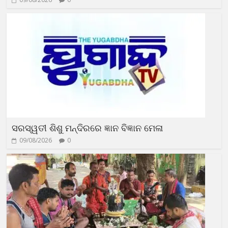
ସରସ୍ୱତୀ ଶିଶୁ ମନ୍ଦିରରେ ଜ୍ଞାନ ବିଜ୍ଞାନ ମେଳା
09/08/2026
0