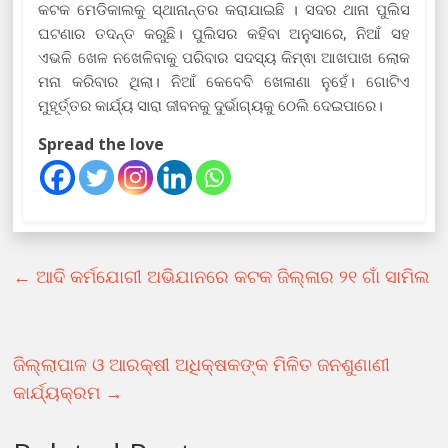
କଟକ ମେଡିକାଲକୁ ସ୍ଥାନାନ୍ତର କରାଯାଇଛି । ସଦର ଥାନା ପୁଲିସ
ଘଟଣାର ତଦନ୍ତ କରୁଛି। ପୁଲିସର କହିବା ଅନୁସାରେ, ନିଆଁ ସହ
ଏଭଳି ଖେଳ ନଖେଳିବାକୁ ପରିବାର ସଦସ୍ୟ କିମ୍ଵା ଆଖପାଖ ଲୋକ
ମନା କରିବାର ଥିଲା। ନିଆଁ କେବେବି ଖେଳାଣା ନୁହେଁ। ଗୋଟିଏ
ମୁହୂର୍ତ୍ତର କାର୍ଯ୍ୟ ସାରା ଜୀବନକୁ ଦୁର୍ଭାଗ୍ୟକୁ ଠେଲି ଦେଇପାରେ।
Spread the love
←
ଆଦି କର୍ମଯୋଗୀ ଅଭିଯାନରେ କଟକ ଜିଲ୍ଳାର ୨୧ ଗାଁ ସାମିଲ
ଜିଲ୍ଲାପାଳ ଓ ଆରକ୍ଷୀ ଅଧିକ୍ଷକଙ୍କ ମିଳିତ ଜନଶୁଣାଣୀ
କାର୍ଯ୍ୟକ୍ରମ
→