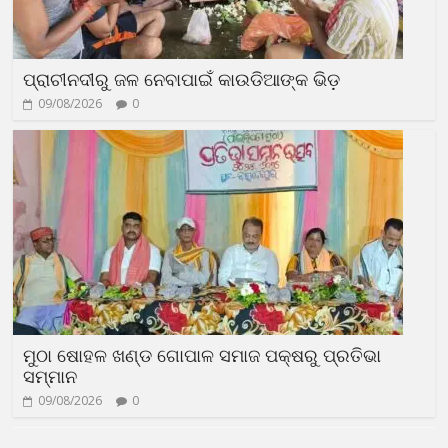
ପ୍ରାଚୀନଦୀରୁ ଜଳ ନେବାପାଇଁ କାଉଡିଆଙ୍କ ଭିଡ଼
09/08/2026
0
ମୁଠା ଷୋହଳ ଖଣ୍ଡ ଗୋପାଳ ସମାଜ ପକ୍ଷରୁ ପ୍ରତିଭା
ସମ୍ମାନ
09/08/2026
0