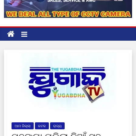
ଆମ ଜିଲ୍ଲା
କଟକ
ରାଜ୍ୟ