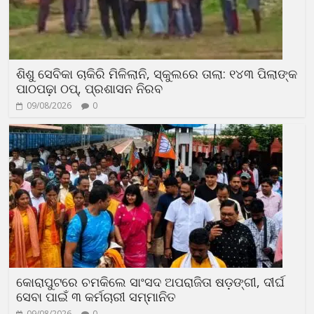
ଶିଶୁ ସେବିକା ଚାକିରି ମିଳିଲାନି, ସ୍କୁଲରେ ତାଲା: ୧୪୩ ପିଲାଙ୍କ
ପାଠପଢ଼ା ଠପ୍, ପ୍ରଶାସନ ନିରବ
09/08/2026
0
କୋରାପୁଟରେ ଚମକିଲେ ସାଂସଦ ଅପରାଜିତା ଷଡ଼ଙ୍ଗୀ, ଦୀର୍ଘ
ସେବା ପାଇଁ ୩ କର୍ମଚାରୀ ସମ୍ମାନିତ
09/08/2026
0