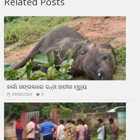
Related Posts
ନର୍ଲା ଜଙ୍ଗଲରେ ଦନ୍ତା ହାତୀର ମୃତ୍ୟୁ
09/08/2026
0