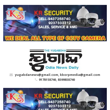
Skip
to
content
yugabdanews@gmail.com, kborpmedia@gmail.com
9178158740, 8599858740