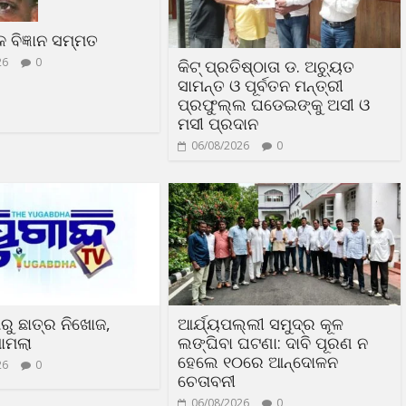
ଳକ ବିଜ୍ଞାନ ସମ୍ମତ
26
0
କିଟ୍ ପ୍ରତିଷ୍ଠାତା ଡ. ଅଚ୍ୟୁତ
ସାମନ୍ତ ଓ ପୂର୍ବତନ ମନ୍ତ୍ରୀ
ପ୍ରଫୁଲ୍ଲ ଘଡେଇଙ୍କୁ ଅସୀ ଓ
ମସୀ ପ୍ରଦାନ
06/08/2026
0
ରୁ ଛାତ୍ର ନିଖୋଜ,
ଆର୍ଯ୍ୟପଲ୍ଲୀ ସମୁଦ୍ର କୂଳ
ାମଲା
ଲଙ୍ଘିବା ଘଟଣା: ଦାବି ପୂରଣ ନ
ହେଲେ ୧୦ରେ ଆନ୍ଦୋଳନ
26
0
ଚେତାବନୀ
06/08/2026
0