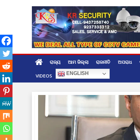
Skip
to
content
ରାଜ୍ୟ
ଆମ ଜିଲ୍ଲା
ରାଜନୀତି
ଅପରାଧ
ENGLISH
VIDEOS