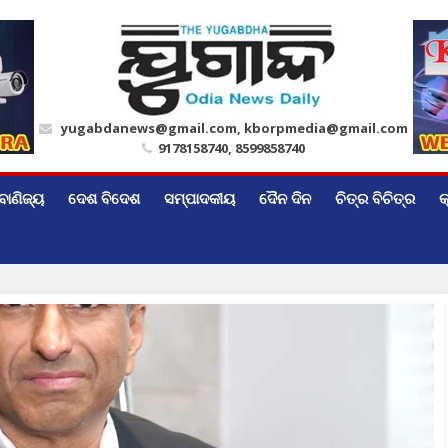
yugabdanews@gmail.com, kborpmedia@gmail.com
9178158740, 8599858740
ବାଣିଜ୍ୟ
ଦେଶ ବିଦେଶ
ସମ୍ପାଦକୀୟ
ଦୈନ ଦିନ
ଚିତ୍ର ବିଚିତ୍ର
କ