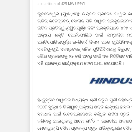
acquisition of 425 MW UPPCL
ଭୁବନେଶ୍ୱର (ୟୁଏନ୍ଏସ୍): ଉତ୍ତର ପ୍ରଦେଶ ପାୱାର କର୍ପ
ଗ୍ରିଡ୍ କନେକ୍ଟେଡ୍ ସୋଲାର୍ ପିଭି ପାୱାର ପ୍ରକ୍ୟୁରମେଂ
ଭିତିକ ପ୍ରତିଦ୍ୱନ୍ଦ୍ୱିତାପୂର୍ଣ୍ଣ ବିଡିଂ ପ୍ରକ୍ରିୟାରେ ୪
ଅକ୍ଷୟ ଶକ୍ତି ପୋର୍ଟଫୋଲିଓ ପାଇଁ କମ୍ପାନିର ମହ
ପ୍ରତିଯୋଗିତାପୂର୍ଣ୍ଣ ଇ-ରିଭର୍ସ ନିଲାମ ପରେ ୟୁପିପିସି
ଏସଟିୟୁ-ୟୁପି ସବଷ୍ଟେସନ୍ ସହିତ ୟୁପିପିସିଏଲ୍‌କୁ ବିଦ୍ୟୁତ
ସୌର ପ୍ରକଳ୍ପକୁ ୨୫ ବର୍ଷ ଅବଧି ପାଇଁ ଏକ ନିର୍ଦ୍ଦିଷ୍ଟ ଟ
ଏହି ପ୍ରକଳ୍ପ କାର୍ଯ୍ୟକ୍ଷମ ହେବା ଆଶା କରାଯାଉଛି।
ହିନ୍ଦୁସ୍ତାନ ପାୱାରର ଅଧ୍ୟକ୍ଷ ଶ୍ରୀ ରତୁଲ ପୁରୀ କହିଛ
୨୦୨୮ ସୁଦ୍ଧା ୫ ଗିଗାୱାଟ୍ ଅକ୍ଷୟ ଶକ୍ତି ଲକ୍ଷ୍ୟ ହାସଲ 
ସମାଧାନ ପାଇଁ ଉତରପ୍ରଦେଶର ବର୍ଦ୍ଧିତ ଚାହିଦା ପ୍
କରିବାକୁ ଯାଉଥିବାରୁ ଆମେ ଗର୍ବିତ।’’ ଭାରତୀୟ ଅକ୍ଷୟ
ମେଗାୱାଟ୍ ପି ସୌର ପ୍ରକଳ୍ପ ଦ୍ରୁତ ଅଭିବୃଦ୍ଧିଶୀଳ ସୌର