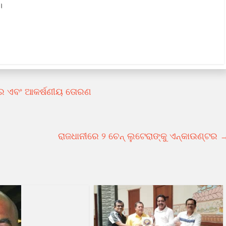
।
ଦ୍ର ଏବଂ ଆକର୍ଷଣୀୟ ତୋରଣ
ରାଜଧାନୀରେ ୨ ଚେନ୍ ଲୁଟେରାଙ୍କୁ ଏନ୍‌କାଉଣ୍ଟର