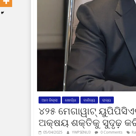
ଆମ ଜିଲ୍ଲା
ଖୋର୍ଦ୍ଧା
ବାଣିଜ୍ୟ
ରାଜ୍ୟ
୪୨୫ ମେଗାୱାଟ୍ ୟୁପିପିସିଏଲ
ଅକ୍ଷୟ ଶକ୍ତିକୁ ସୁଦୃଢ଼ କର
05/04/2025
YWPSENU3
0 Comments
Ra