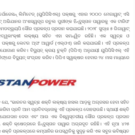
ୋରେସନ୍ ଲିମିଟେଡ୍ (ୟୁପିପିସିଏଲ୍‌) ପକ୍ଷରୁ ଏହାର ୨୦୦୦ ମେଗାୱାଟ୍ ଏସି
ଟ୍ ଅଭିଯାନର ଅଂଶସ୍ୱରୂପ ରତୁଲ ପୁରୀଙ୍କ ହିନ୍ଦୁସ୍ତାନ ପାୱାରକୁ ଏକ ଟାରିଫ
୨୫ ଏମଡବ୍ଲ୍ୟୁପି ସୌର ପ୍ରକଳ୍ପ ପ୍ରଦାନ କରାଯାଇଛି। ୨୦୨୮ ସୁଦ୍ଧା ୫ ଗିଗାୱାଟ୍
ତ୍ୱକାଂକ୍ଷୀ ଲକ୍ଷ୍ୟ ସହିତ ଏହା ସମନ୍ୱିତ ରହିଛି। ଏକ ସ୍ୱଚ୍ଛ ଓ
ଏଲ୍ ପକ୍ଷରୁ ଲେଟର ଅ୍‌ଫ ଆୱାର୍ଡ (ଏଲ୍‌ଓଏ) ଜାରି କରାଯାଇଛି। ଏହି ପ୍ରକଳ୍ପ
୍ ଯୋଗାଣ କରିବ। ବିଦ୍ୟୁତ୍ କ୍ରୟ ଚୁକ୍ତି (ପିପିଏ) ଅନୁଯାୟୀ ୟୁପିପିସିଏଲ୍ ଏହି
ାରିଫ୍‌ରେ ବିଦ୍ୟୁତ୍ ସଂଗ୍ରହ କରିବ। ପିପିଏ ସ୍ୱାକ୍ଷର ହେବାର ୨୪ ମାସ ମଧ୍ୟରେ
ନ୍ତି ଯେ, “ଭାରତର ସ୍ୱଚ୍ଛ ଶକ୍ତି ଲକ୍ଷ୍ୟ ହାସଲ ଆଡ଼କୁ ଅଗ୍ରସର ହେବା ସହିତ
କରିବା ପ୍ରତି ଆମ ପ୍ରତିବଦ୍ଧତାକୁ ଏହି ପ୍ରକଳ୍ପ ଦୋହରାଉଛି। ସ୍ଥାୟୀ ଶକ୍ତି
ରତି ଯୋଗଦାନ ଦେବା ଏବଂ ଆଉ ଏକ ବିଶ୍ୱସ୍ତରୀୟ ସୌର ପ୍ରକଳ୍ପ ପ୍ରଦାନ
 ଶକ୍ତି କ୍ଷେତ୍ରରେ ହିନ୍ଦୁସ୍ତାନ ପାୱାର ଅଗ୍ରଦୂତ ରହିଛି। ଏହି ନୂଆ ୪୨୫
 ଶକ୍ତି ପ୍ରକଳ୍ପରେ କମ୍ପାନିର ଉପସ୍ଥିତିକୁ ସୁଦୃଢ଼ କରି ଏକ ସବୁଜ ଭବିଷ୍ୟତ