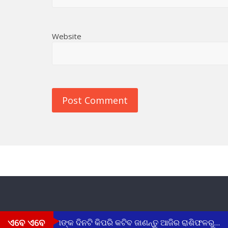
Website
ଏବେ ଏବେ
୮.୨୦୨୬) ଆପଣଙ୍କ ଦିନଟି କିପରି କଟିବ ଜାଣନ୍ତୁ ଆଜିର ରାଶିଫଳରୁ…