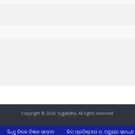
Copyright © 2026
Yugabdha
. All rights reserved.
ହିନ୍ଦୁ ତିଳକ ବିଜ୍ଞାନ ସମ୍ମତ
କିଟ୍ ପ୍ରତିଷ୍ଠାତା ଡ. ଅଚ୍ୟୁତ ସାମନ୍ତ ଓ