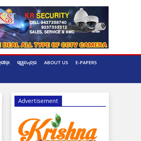
୍ରୀଡ଼ା
ସ୍ୱତନ୍ତ୍ର
ABOUT US
E-PAPERS
Advertisement