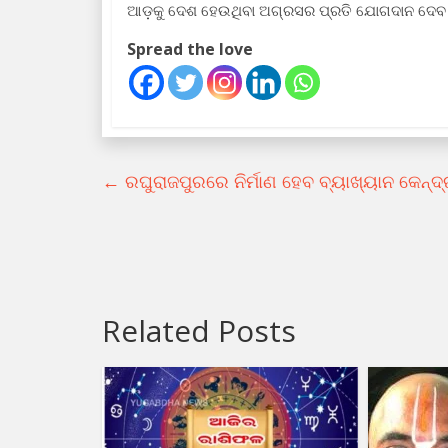
ଆଡ଼କୁ ଦେଶ ହେଉଥିବା ଅଗ୍ରସର ପ୍ରତି ଯୋଗଦାନ ଦେବ
Spread the love
←
ରଘୁରାଜପୁରରେ ନିର୍ମାଣ ହେବ ବ୍ୟାଖ୍ୟାନ କେନ୍
Related Posts