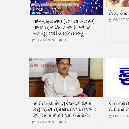
ହିନ୍ଦୁ ତି
06/08/20
ଆଜି ଶୁକ୍ରବାର (୦୭.୦୮.୨୦୨୬)
ଆପଣଙ୍କ ଦିନଟି କିପରି କଟିବ
ଜାଣନ୍ତୁ ଆଜିର ରାଶିଫଳରୁ…
06/08/2026
0
ରେଭେନ୍ସା ବିଶ୍ୱବିଦ୍ୟାଳୟରେ
ବାଳାଶ୍ରମ
ଉପୁଜିଥିବା ପ୍ରଶାସନିକ ସଙ୍କଟ :
ଥାନାରେ ମ
କୁଳପତି ରଖିଲେ ପ୍ରତିକ୍ରିୟା
06/08/20
06/08/2026
0