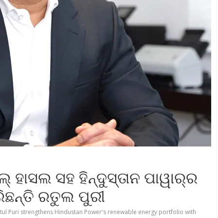
୍ ହାସଲ ସହ ହିନ୍ଦୁସ୍ତାନ ପାୱାର୍‌ର
ିଛନ୍ତି ରତୁଲ ପୁରୀ
tul Puri strengthens Hindustan Power's renewable energy portfolio with