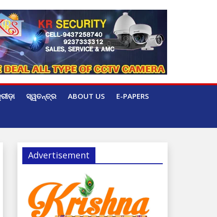
୍ରୀଡ଼ା
ସ୍ୱତନ୍ତ୍ର
ABOUT US
E-PAPERS
Advertisement