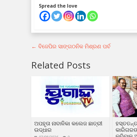
Spread the love
←
ବିଜେପିର ସାଙ୍ଗଠନିକ ମିଶ୍ରଣ ପର୍ବ
Related Posts
ଅପହୃତା ନାବାଳିକା କଲେଜ ଛାତ୍ରୀ
ହସ୍ତତନ୍ତ
ଉଦ୍ଧାର
କାରିଗରଙ୍କ
କରିବାକୁ 