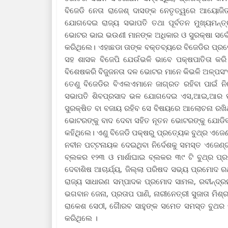
ବିଜେଡି ନେତା ରାଜେଶ୍ ଦାସଙ୍କ ନେତୃତ୍ୱରେ ଆୟୋଜିତ 
ଯୋଗଦେଇ ରାଜ୍ୟ ସଭାପତି ତଥା ପୂର୍ବତନ ମୁଖ୍ୟମନ୍ତ୍ର
ଭୋଟର ଭାଇ ଭଉଣୀ ମାନଙ୍କ ଅଧିକାର ଓ ସୁରକ୍ଷା ସର୍ବୋପ
କରିଥିଲେ। ଏହାଛଡା ତାଙ୍କ ବକ୍ତବ୍ୟରେ ବିଜେଡିର ପ୍ରତ
ସହ ଶାସକ ବିଜେପି ଯେଉଁଭଳି ଭାବେ ପକ୍ଷପାତିତା କର
ବିଶେଷକରି ବିଜୁଜନତା ଦଳ ଭୋଟର ମାନେ କିଭଳି ଅଳ୍ପସଂଖ
ତେଣୁ ବିଜେଡିର ବିଏଲଏମାନେ ଜାଗ୍ରତ ରହିବା ପାଇଁ ନି
ସଭାପତି ଶିବପ୍ରସାଦ ଭଳ ଯୋଗଦେଇ ଏସ,ଆଇ,ଆର ପ୍ର
ସୁରକ୍ଷିତ ବା ବଜାୟ ରହିବ ସେ ବିଷୟରେ ଆଲୋଚନା ରଖିଥ
ଭୋଟରଙ୍କୁ ବାଦ ଦେବା ସହିତ ନୂତନ ଭୋଟରଙ୍କୁ ଯୋଡିବାରେ
କହିଥିଲେ। ଏଣୁ ବିଜେଡି ପକ୍ଷରୁ ପ୍ରତ୍ୟେକ ବୁଥ୍‌ର ଏ
ନବୀନ ପଟ୍ଟନାୟକ ଦେଇଥିବା ନିର୍ଦେଶକୁ ସମସ୍ତ ଏଜେଣ୍ଟ
ବ୍ଲକର ୧୨୩ ଓ ମାର୍ଶାଘାଇ ବ୍ଲକର ୩୯ ଟି ବୁଥ୍‌ର ପ
ଦେବାଶିଷ ଆଚାର୍ଯ୍ୟ, ଜିଲ୍ଲା ପରିଷଦ ସଭ୍ୟ ପ୍ରମୋଦ ରଥ
ରାଜ୍ୟ ସାଧାରଣ ସମ୍ପାଦକ ପ୍ରମୋଦ ସାମଲ, ରବୀନ୍ଦ୍ରନ
ଭଗବାନ ଜେନା, ପ୍ରତାପ ପାଣି, ନାରୀନେତ୍ରୀ ସୁଜାତା ମିଶ
ରାକେଶ ସେଠୀ, ଗୈାରବ ସାହୁଙ୍କ ସମେତ ସମସ୍ତ ବୁଥର 
କରିଥିଲେ ।