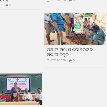
07/08/2026
0
26
0
ପାହାଡ଼ୀ ଅଦା ଓ କଳା ହଳଦୀର
ଅଭାବୀ ବିକ୍ରି
07/08/2026
0