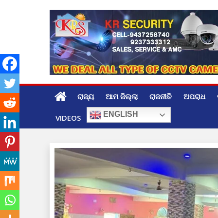
Skip
to
content
ରାଜ୍ୟ
ଆମ ଜିଲ୍ଲା
ରାଜନୀତି
ଅପରାଧ
ENGLISH
VIDEOS