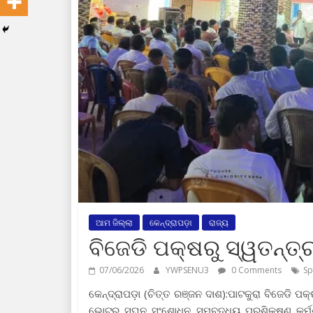
ଆମ ଜିଲ୍ଲା
କେନ୍ଦ୍ରାପଡ଼ା
ରାଜ୍ୟ
ବିଜେଡି ପକ୍ଷରୁ ସ୍ୱତନ୍ତ
07/06/2026
YWPSENU3
0 Comments
Sp
କେନ୍ଦ୍ରାପଡ଼ା (ଚିତ୍ତ ରଞ୍ଜନ ଦାଶ):ପାଟକୁରା ବିଜେଡି 
ଭୋଟର ସଘନ ସଂଶୋଧନ ସମ୍ବଦ୍ଧିୟ ପ୍ରଶିକ୍ଷଣ କର୍ମଶା