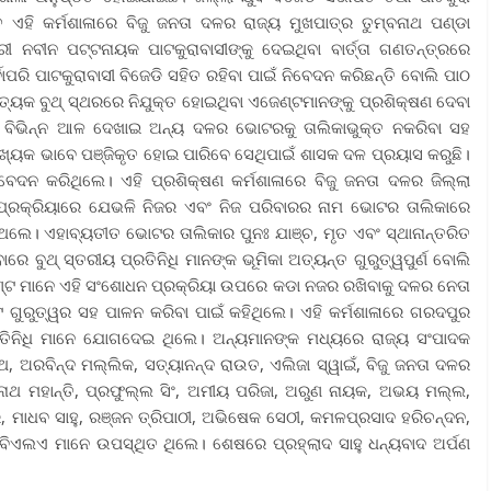
ଏହି କର୍ମଶାଳାରେ ବିଜୁ ଜନତା ଦଳର ରାଜ୍ୟ ମୁଖପାତ୍ର ତୁମ୍ବନାଥ ପଣ୍ଡା
ୀ ନବୀନ ପଟ୍ଟନାୟକ ପାଟକୁରାବାସୀଙ୍କୁ ଦେଇଥିବା ବାର୍ତ୍ତା ଗଣତନ୍ତ୍ରରେ
ରି ପାଟକୁରାବାସୀ ବିଜେଡି ସହିତ ରହିବା ପାଇଁ ନିବେଦନ କରିଛନ୍ତି ବୋଲି ପାଠ
୍ୟେକ ବୁଥ୍ ସ୍ଥରରେ ନିଯୁକ୍ତ ହୋଇଥିବା ଏଜେଣ୍ଟମାନଙ୍କୁ ପ୍ରଶିକ୍ଷଣ ଦେବା
ି ବିଭିନ୍ନ ଆଳ ଦେଖାଇ ଅନ୍ୟ ଦଳର ଭୋଟରକୁ ତାଲିକାଭୁକ୍ତ ନକରିବା ସହ
୍ୟକ ଭାବେ ପଞ୍ଜିକୃତ ହୋଇ ପାରିବେ ସେଥିପାଇଁ ଶାସକ ଦଳ ପ୍ରୟାସ କରୁଛି।
ବେଦନ କରିଥିଲେ। ଏହି ପ୍ରଶିକ୍ଷଣ କର୍ମଶାଳାରେ ବିଜୁ ଜନତା ଦଳର ଜିଲ୍ଲା
କ୍ରିୟାରେ ଯେଭଳି ନିଜର ଏବଂ ନିଜ ପରିବାରର ନାମ ଭୋଟର ତାଲିକାରେ
ଲେ। ଏହାବ୍ୟତୀତ ଭୋଟର ତାଲିକାର ପୁନଃ ଯାଞ୍ଚ, ମୃତ ଏବଂ ସ୍ଥାନାନ୍ତରିତ
 ବୁଥ୍ ସ୍ତରୀୟ ପ୍ରତିନିଧି ମାନଙ୍କ ଭୂମିକା ଅତ୍ୟନ୍ତ ଗୁରୁତ୍ୱପୁର୍ଣ ବୋଲି
ଜେଣ୍ଟ ମାନେ ଏହି ସଂଶୋଧନ ପ୍ରକ୍ରିୟା ଉପରେ କଡା ନଜର ରଖିବାକୁ ଦଳର ନେତା
 ଗୁରୁତ୍ୱର ସହ ପାଳନ କରିବା ପାଇଁ କହିଥିଲେ। ଏହି କର୍ମଶାଳାରେ ଗରଦପୁର
୍ରତିନିଧି ମାନେ ଯୋଗଦେଇ ଥିଲେ। ଅନ୍ୟମାନଙ୍କ ମଧ୍ୟରେ ରାଜ୍ୟ ସଂପାଦକ
, ଅରବିନ୍ଦ ମଲ୍ଲିକ, ସତ୍ୟାନନ୍ଦ ରାଉତ, ଏଲିଜା ସ୍ୱାଇଁ, ବିଜୁ ଜନତା ଦଳର
ାଥ ମହାନ୍ତି, ପ୍ରଫୁଲ୍ଲ ସିଂ, ଅମୀୟ ପରିଜା, ଅରୁଣ ନାୟକ, ଅଭୟ ମଲ୍ଲ,
୍ର, ମାଧବ ସାହୁ, ରଞ୍ଜନ ତ୍ରିପାଠୀ, ଅଭିଷେକ ସେଠୀ, କମଳପ୍ରସାଦ ହରିଚନ୍ଦନ,
ବିଏଲଏ ମାନେ ଉପସ୍ଥିତ ଥିଲେ। ଶେଷରେ ପ୍ରହ୍ଲାଦ ସାହୁ ଧନ୍ୟବାଦ ଅର୍ପଣ