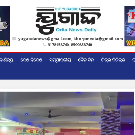
yugabdanews@gmail.com, kborpmedia@gmail.com
9178158740, 8599858740
ବାଣିଜ୍ୟ
ଦେଶ ବିଦେଶ
ସମ୍ପାଦକୀୟ
ଦୈନ ଦିନ
ଚିତ୍ର ବିଚିତ୍ର
କ