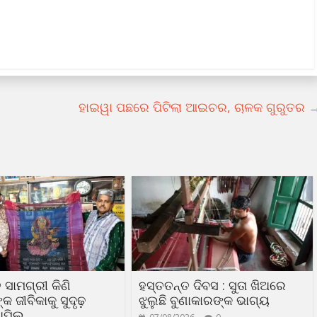
ହାଇୱା ପଛରେ ପିଟିଲା ଆଇଚର, ଚାଳକ ଗୁରୁତର
 ସାମଗ୍ରୀ କିଣି
ହସ୍ତତନ୍ତ ଦିବସ : ସୁତା ଖିଅରେ
 ଜୀବିକାକୁ ସୁଦୃଢ଼
ଝୁଲୁଛି ବୁଣାକାରଙ୍କ ଭାଗ୍ୟ
ଅପିଲ୍