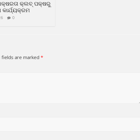
ସାକ୍ଷରତା କ୍ଲବ୍ ପକ୍ଷରୁ
କାର୍ଯ୍ୟକ୍ରମ
26
0
 fields are marked
*