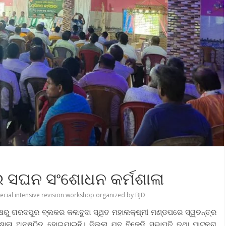
୍ର ସଘନ ସଂଶୋଧନ କର୍ମଶାଳା
ecial intensive revision workshop organized by BJD
ପକ୍ଷରୁ ଗରଦପୁର ବ୍ଲକର କଳାବୁଦା ସ୍ଥିତ ମହାଲକ୍ଷ୍ମୀ ମଣ୍ଡପରେ ସ୍ୱତନ୍ତ୍ର
ଳା ଅନୁଷ୍ଠିତ ହୋଇଯାଇଛି। ଜିଲ୍ଲା ଯୁବ ବିଜେଡି ସଭାପତି ତଥା ପାଟକୁରା