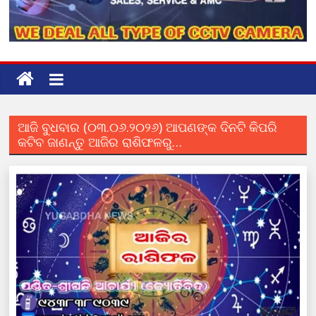
ଆଜି ବୁଧବାର (୦୩.୦୬.୨୦୨୬) ଆପଣଙ୍କ ଦିନଟି କିପରି
କଟିବ ଜାଣନ୍ତୁ ଆଜିର ରାଶିଫଳରୁ…