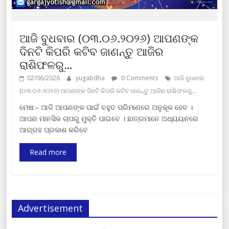
ଆଜି ବୁଧବାର (୦୩.୦୬.୨୦୨୬) ଆପଣଙ୍କ
ଦିନଟି କିପରି କଟିବ ଜାଣନ୍ତୁ ଆଜିର
ରାଶିଫଳରୁ…
02/06/2026
yugabdha
0 Comments
ଆଜି ବୁଧବାର
(୦୩.୦୬.୨୦୨୬) ଆପଣଙ୍କ ଦିନଟି କିପରି କଟିବ ଜାଣନ୍ତୁ ଆଜିର ରାଶିଫଳରୁ…
ମେଷ:– ଆଜି ଆପଣଙ୍କ ପାଇଁ ବହୁତ ପରିମାଣରେ ଅନୁକୂଳ ହେବ ।
ଆପଣ ମାନସିକ ଚାପରୁ ମୁକ୍ତି ପାଇବେ । ଛାତ୍ରମାନେ ଅଧ୍ୟୟନରେ
ଆଗ୍ରହ ପ୍ରକାଶ କରିବେ
Read more
Advertisement