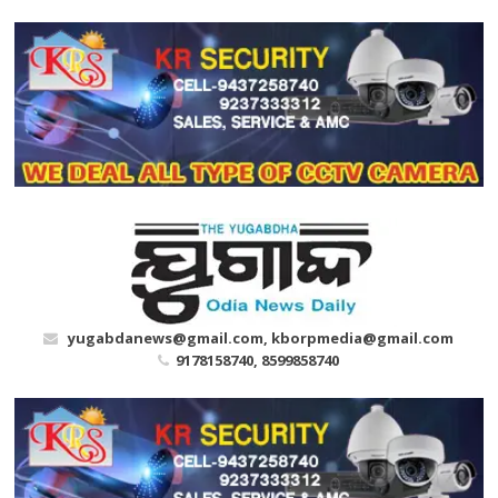
Skip
to
content
yugabdanews@gmail.com, kborpmedia@gmail.com
9178158740, 8599858740