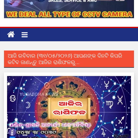
ଆଜି ରବିବାର (୩୧/୦୫/୨୦୨୬) ଆପଣଙ୍କ ଦିନଟି କିପରି
କଟିବ ଜାଣନ୍ତୁ ଆଜିର ରାଶିଫଳରୁ…