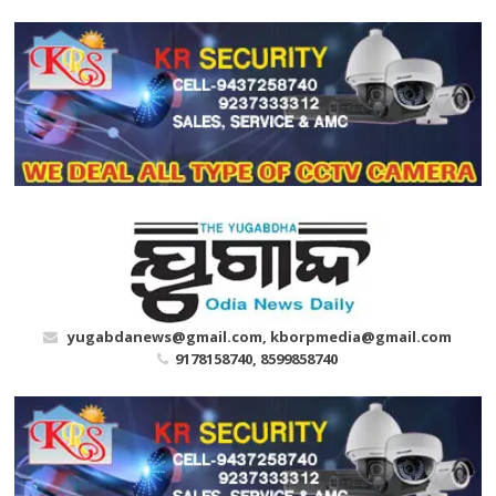
Skip
to
content
yugabdanews@gmail.com, kborpmedia@gmail.com
9178158740, 8599858740