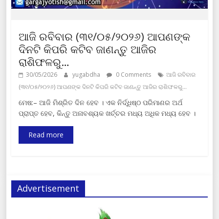
ଆଜି ରବିବାର (୩୧/୦୫/୨୦୨୬) ଆପଣଙ୍କ
ଦିନଟି କିପରି କଟିବ ଜାଣନ୍ତୁ ଆଜିର
ରାଶିଫଳରୁ…
30/05/2026
yugabdha
0 Comments
ଆଜି ରବିବାର
(୩୧/୦୫/୨୦୨୬) ଆପଣଙ୍କ ଦିନଟି କିପରି କଟିବ ଜାଣନ୍ତୁ ଆଜିର ରାଶିଫଳରୁ…
ମେଷ:– ଆଜି ମିଶ୍ରିତ ଦିନ ହେବ । ଏକ ନିର୍ଦ୍ଧିଷ୍ଠ ପରିମାଣର ଅର୍ଥ
ପ୍ରାପ୍ତ ହେବ, କିନ୍ତୁ ଅନାବଶ୍ୟକ ଖର୍ଚ୍ଚର ମଧ୍ୟ ଅଧିକ ମଧ୍ୟ ହେବ ।
Read more
Advertisement