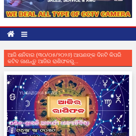
ଆଜି ଶନିବାର (୩୦/୦୫/୨୦୨୬) ଆପଣଙ୍କ ଦିନଟି କିପରି
କଟିବ ଜାଣନ୍ତୁ ଆଜିର ରାଶିଫଳରୁ…