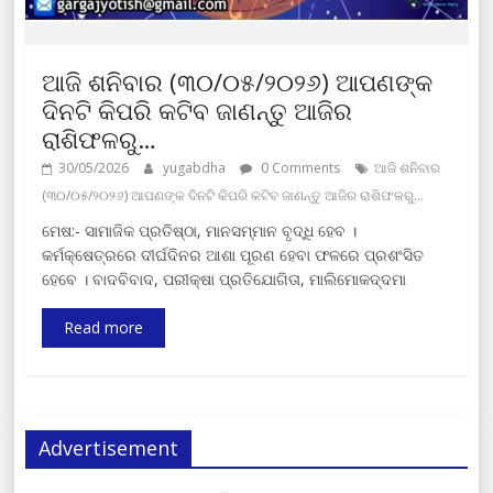
ଆଜି ଶନିବାର (୩୦/୦୫/୨୦୨୬) ଆପଣଙ୍କ
ଦିନଟି କିପରି କଟିବ ଜାଣନ୍ତୁ ଆଜିର
ରାଶିଫଳରୁ…
30/05/2026
yugabdha
0 Comments
ଆଜି ଶନିବାର
(୩୦/୦୫/୨୦୨୬) ଆପଣଙ୍କ ଦିନଟି କିପରି କଟିବ ଜାଣନ୍ତୁ ଆଜିର ରାଶିଫଳରୁ…
ମେଷ:- ସାମାଜିକ ପ୍ରତିଷ୍ଠା, ମାନସମ୍ମାନ ବୃଦ୍ଧି ହେବ ।
କର୍ମକ୍ଷେତ୍ରରେ ଦୀର୍ଘଦିନର ଆଶା ପୂରଣ ହେବା ଫଳରେ ପ୍ରଶଂସିତ
ହେବେ । ବାଦବିବାଦ, ପରୀକ୍ଷା ପ୍ରତିଯୋଗିତା, ମାଲିମୋକଦ୍ଦମା
Read more
Advertisement