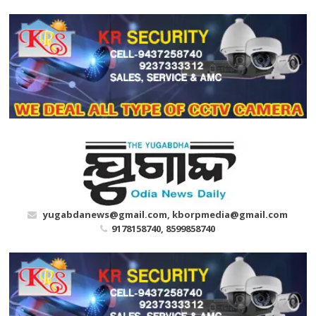
Skip
to
content
yugabdanews@gmail.com, kborpmedia@gmail.com
9178158740, 8599858740