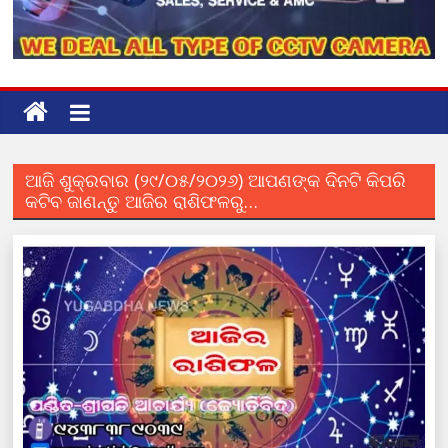
ଆଜି ଶୁକ୍ରବାର (୨୯/୦୫/୨୦୨୬) ଆପଣଙ୍କ ଦିନଟି କିପରି
କଟିବ ଜାଣନ୍ତୁ ଆଜିର ରାଶିଫଳରୁ…