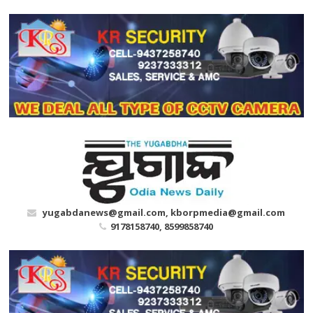
Skip
to
content
yugabdanews@gmail.com, kborpmedia@gmail.com
9178158740, 8599858740