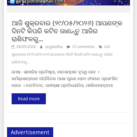
ଆଜି ଶୁକ୍ରବାର (୨୯/୦୫/୨୦୨୬) ଆପଣଙ୍କ
ଦିନଟି କିପରି କଟିବ ଜାଣନ୍ତୁ ଆଜିର
ରାଶିଫଳରୁ…
28/05/2026
yugabdha
0 Comments
ଆଜି
ଶୁକ୍ରବାର (୨୯/୦୫/୨୦୨୬) ଆପଣଙ୍କ ଦିନଟି କିପରି କଟିବ ଜାଣନ୍ତୁ ଆଜିର
ରାଶିଫଳରୁ…
ମେଷ:- ସାମାଜିକ ପ୍ରତିଷ୍ଠା, ମାନସମ୍ମାନ ବୃଦ୍ଧି ହେବ ।
କର୍ମକ୍ଷେତ୍ରରେ ଦୀର୍ଘଦିନର ଆଶା ପୂରଣ ହେବା ଫଳରେ ପ୍ରଶଂସିତ
ହେବେ । ବାଦବିବାଦ, ପରୀକ୍ଷା ପ୍ରତିଯୋଗିତା, ମାଲିମୋକଦ୍ଦମା
Read more
Advertisement