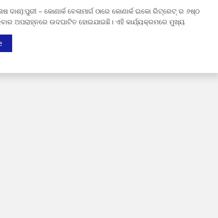
ତୋଷ ଦାଶ):ପୁରୀ – କୋଣାର୍କ ବେଳାମାର୍ଗ ଠାରେ କୋଣାର୍କ ଇକୋ ରିଟ୍ରେଟ୍ ର ୬ଷ୍ଠ
ରବାର ଅପରାହ୍ନରେ ଉଦଘାଟିତ ହୋଇଯାଇଛି। ଏହି କାର୍ଯ୍ୟକ୍ରମରେ ମୁଖ୍ୟ
e