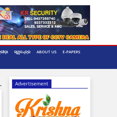
୍ରୀଡ଼ା
ସ୍ୱତନ୍ତ୍ର
ABOUT US
E-PAPERS
Advertisement