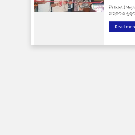
ନିମାପଡ଼ା,( ସନ୍
ସଂସ୍କରଣ ଶୁକ୍
Read mor