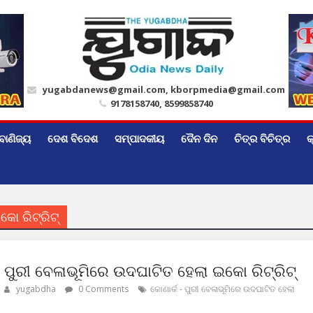
yugabdanews@gmail.com, kborpmedia@gmail.com
9178158740, 8599858740
ବାଣିଜ୍ୟ
ଦେଶ ବିଦେଶ
ସମ୍ପାଦକୀୟ
ଦୈନ ଦିନ
ଚିତ୍ର ବିଚିତ୍ର
କ
କୋ ରିଟ୍ରିଟ୍
– ପୁରୀ ବେଳାଭୂମିରେ ଉଦଘାଟିତ ହେଲା ଇକୋ ରିଟ୍ରିଟ୍
yugabdha
0 Comments
କୋଣାର୍କ - ପୁରୀ ବେଳାଭୂମିରେ ଉଦଘାଟିତ ହେଲା