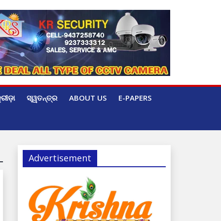
୍ରୀଡ଼ା
ସ୍ୱତନ୍ତ୍ର
ABOUT US
E-PAPERS
Advertisement