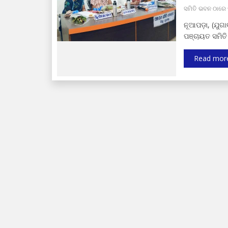
ସମିତି ଭବନ ଠାରେ 
ନୂଆପଡ଼ା, (ଯୁଗ
ପଞ୍ଚାୟତ ସମିତ
Read mor