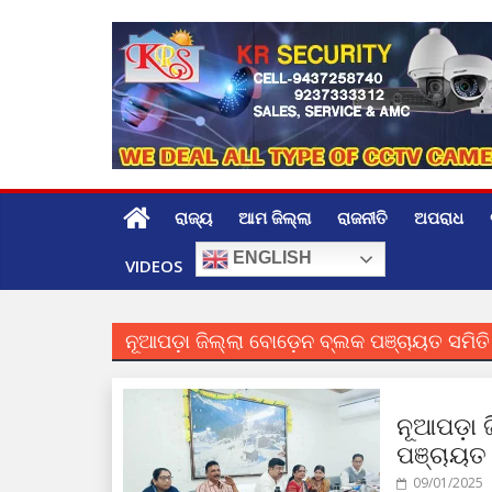
Skip
to
content
ରାଜ୍ୟ
ଆମ ଜିଲ୍ଲା
ରାଜନୀତି
ଅପରାଧ
ENGLISH
VIDEOS
ନୂଆପଡ଼ା ଜିଲ୍ଲା ବୋଡ଼େନ ବ୍ଲକ ପଞ୍ଚାୟତ ସମିତ
ନୂଆପଡ଼ା 
ପଞ୍ଚାୟତ 
09/01/2025