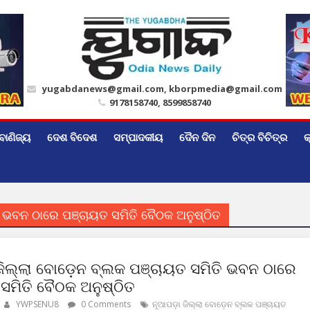
yugabdanews@gmail.com, kborpmedia@gmail.com
9178158740, 8599858740
ବାଣିଜ୍ୟ
ଦେଶ ବିଦେଶ
ସମ୍ପାଦକୀୟ
ଦୈନ ଦିନ
ଚିତ୍ର ବିଚିତ୍ର
କ
ି ଭବନ ଠାରେ ପଞ୍ଚାୟତ ସମିତି ବୈଠକ ଅନୁଷ୍ଠିତ
ଜିଲ୍ଲା ବୋଡ଼େନ ବ୍ଲକ ପଞ୍ଚାୟତ ସମିତି ଭବନ ଠାରେ
ସମିତି ବୈଠକ ଅନୁଷ୍ଠିତ
YWPSENU8
0 Comments
ନୂଆପଡ଼ା ଜିଲ୍ଲା ବୋଡ଼େନ ବ୍ଲକ ପଞ୍ଚାୟତ