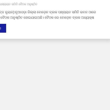
ପଞ୍ଚାୟତ ସମିତି ବୈଠକ ଅନୁଷ୍ଠିତ
ାବ୍ଦ ନ୍ୟୁଜ):ନୂଆପଡ଼ା ଜିଲ୍ଲା ବୋଡ଼େନ ବ୍ଲକ ପଞ୍ଚାୟତ ସମିତି ଭବନ ଠାରେ
ି ବୈଠକ ଅନୁଷ୍ଠିତ ହୋଇଯାଇଅଛି। ବୈଠକ ରେ ବୋଡ଼େନ ବ୍ଲକ ଅଧ୍ୟକ୍ଷ
e