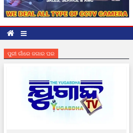
ପୁରୀ ଗାଁରେ ଜଗାର ଘର