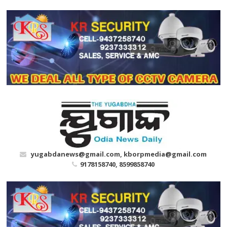
Skip
to
content
yugabdanews@gmail.com, kborpmedia@gmail.com
9178158740, 8599858740