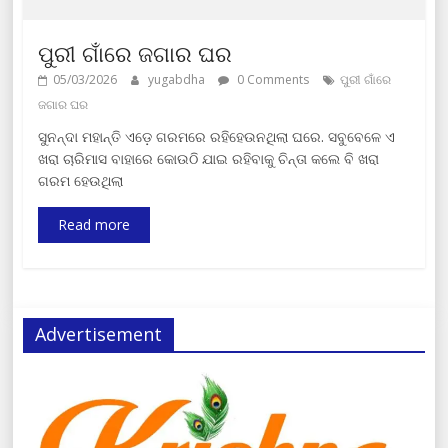
ପୁରୀ ଗାଁରେ ଜଗାର ଘର
05/03/2026
yugabdha
0 Comments
ପୁରୀ ଗାଁରେ
ଜଗାର ଘର
ସୁନନ୍ଦା ମହାନ୍ତି ଏଡ଼େ ଗରମରେ ରହିହେଉନଥିଲା ଘରେ. ସବୁବେଳେ ଏ
ଖରା ଚାରିମାସ ବାହାରେ କୋଉଠି ଯାଇ ରହିବାକୁ ଚିନ୍ତା କଲେ ବି ଖରା
ଗରମ ହେଉଥିଲା
Read more
Advertisement