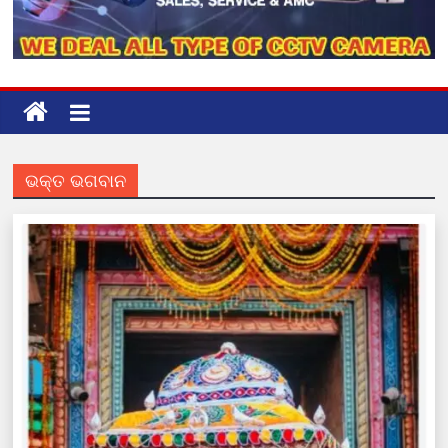
ଭକ୍ତ ଭଗବାନ