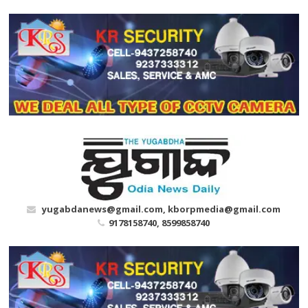
Skip
to
content
yugabdanews@gmail.com, kborpmedia@gmail.com
9178158740, 8599858740