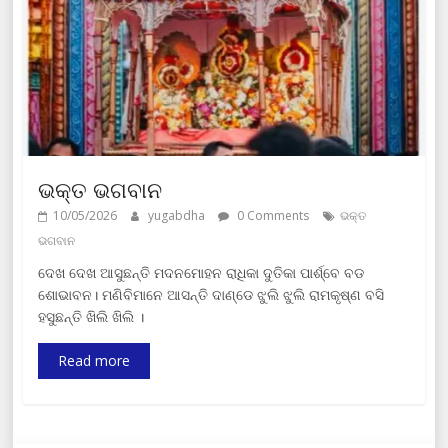
ଭକ୍ତ ଭଗବାନ
10/05/2026
yugabdha
0 Comments
ଭକ୍ତ
ଭଗବାନ
ଦେଖ ଦେଖ ଆସୁଛନ୍ତି ମଦନମୋହନ ରାଧିକା ଦୁତିକା ପାର୍ଶ୍ବେ ବଡ
ଶୋଭାବନ। ମଣିବିମାନେ ଆସନ୍ତି ଦାଣ୍ଡେ ଝୁଲି ଝୁଲି ରାମକୃଷ୍ଣ ବସି
ହସୁଛନ୍ତି ଖିଲି ଖିଲି ।
Read more