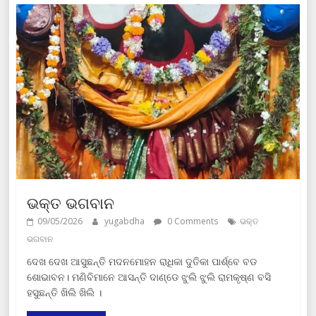
ଭକ୍ତ ଭଗବାନ
09/05/2026
yugabdha
0 Comments
ଭକ୍ତ
ଭଗବାନ
ଦେଖ ଦେଖ ଆସୁଛନ୍ତି ମଦନମୋହନ ରାଧିକା ଦୁତିକା ପାର୍ଶ୍ବେ ବଡ
ଶୋଭାବନ। ମଣିବିମାନେ ଆସନ୍ତି ଦାଣ୍ଡେ ଝୁଲି ଝୁଲି ରାମକୃଷ୍ଣ ବସି
ହସୁଛନ୍ତି ଖିଲି ଖିଲି ।