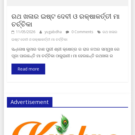
ରଥ ଖଳାର ଇଷ୍ଟ ଦେବୀ ଓ ରକ୍ଷାକର୍ତ୍ତୀ ମା
ଚର୍ଚ୍ଚିକା
11/05/2026
yugabdha
0 Comments
ରଥ ଖଳାର
ଇଷ୍ଟ ଦେବୀ ଓ ରକ୍ଷାକର୍ତ୍ତୀ ମା ଚର୍ଚ୍ଚିକା
ସନ୍ତୋଷ କୁମାର ଦାଶ ପୁରୀ ଶ୍ରୀ କ୍ଷେତ୍ର ର ରାଜ ନଅର ସମ୍ମୁଖ ରେ
ପୂଜା ପାଉଛନ୍ତି ମା ଚର୍ଚ୍ଚିକା ଠାକୁରାଣୀ। ମା ହେଉଛନ୍ତି ରଥଖଳା ର
Read more
Advertisement