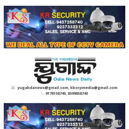
Skip
to
content
yugabdanews@gmail.com, kborpmedia@gmail.com
9178158740, 8599858740