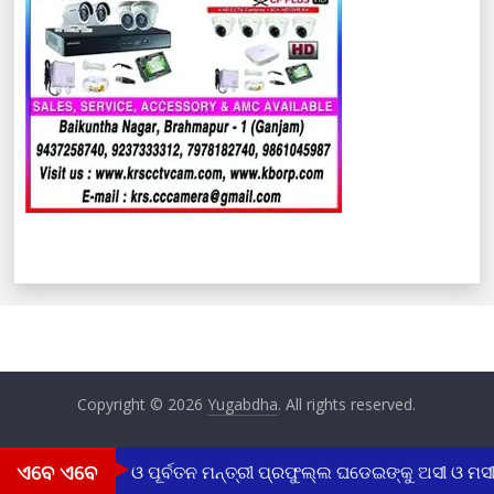
Copyright © 2026
Yugabdha
. All rights reserved.
ଏବେ ଏବେ
 ଡ. ଅଚ୍ୟୁତ ସାମନ୍ତ ଓ ପୂର୍ବତନ ମନ୍ତ୍ରୀ ପ୍ରଫୁଲ୍ଲ ଘଡେଇଙ୍କୁ ଅସୀ ଓ ମସୀ