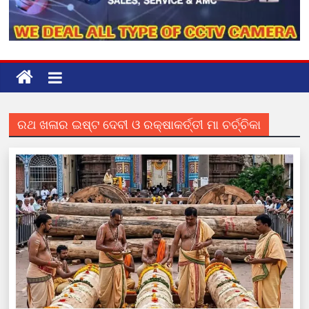
ରଥ ଖଳାର ଇଷ୍ଟ ଦେବୀ ଓ ରକ୍ଷାକର୍ତ୍ତୀ ମା ଚର୍ଚ୍ଚିକା