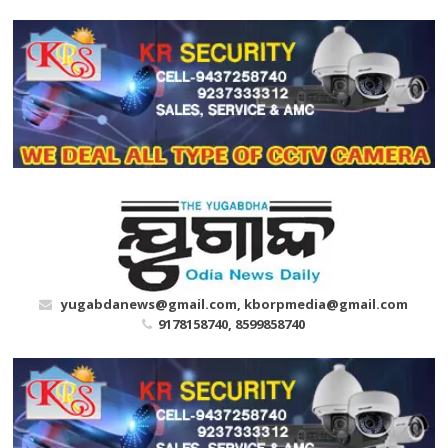
Skip
to
content
yugabdanews@gmail.com, kborpmedia@gmail.com
9178158740, 8599858740