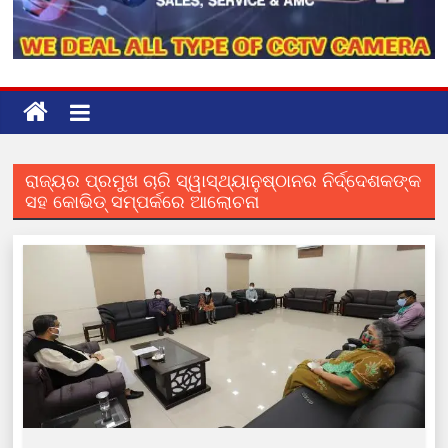
ରାଜ୍ୟର ପ୍ରମୁଖ ଚାରି ସ୍ୱାସ୍ଥ୍ୟାନୁଷ୍ଠାନର ନିର୍ଦ୍ଦେଶକଙ୍କ
ସହ କୋଭିଡ୍ ସମ୍ପର୍କରେ ଆଲୋଚନା