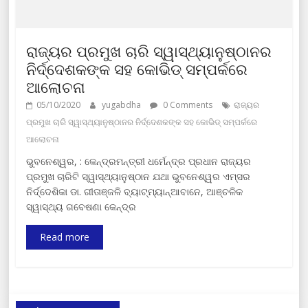
ରାଜ୍ୟର ପ୍ରମୁଖ ଚାରି ସ୍ୱାସ୍ଥ୍ୟାନୁଷ୍ଠାନର
ନିର୍ଦ୍ଦେଶକଙ୍କ ସହ କୋଭିଡ୍ ସମ୍ପର୍କରେ
ଆଲୋଚନା
05/10/2020
yugabdha
0 Comments
ରାଜ୍ୟର
ପ୍ରମୁଖ ଚାରି ସ୍ୱାସ୍ଥ୍ୟାନୁଷ୍ଠାନର ନିର୍ଦ୍ଦେଶକଙ୍କ ସହ କୋଭିଡ୍ ସମ୍ପର୍କରେ
ଆଲୋଚନା
ଭୁବନେଶ୍ୱର, : କେନ୍ଦ୍ରମନ୍ତ୍ରୀ ଧର୍ମେନ୍ଦ୍ର ପ୍ରଧାନ ରାଜ୍ୟର
ପ୍ରମୁଖ ଚାରିଟି ସ୍ୱାସ୍ଥ୍ୟାନୁଷ୍ଠାନ ଯଥା ଭୁବନେଶ୍ୱର ଏମ୍ସର
ନିର୍ଦ୍ଦେଶିକା ଡା. ଗୀତାଞ୍ଜଳି ବ୍ୟାଟ୍‌ମ୍ୟାନ୍‌ଆବାନେ, ଆଞ୍ଚଳିକ
ସ୍ୱାସ୍ଥ୍ୟ ଗବେଷଣା କେନ୍ଦ୍ର
Read more