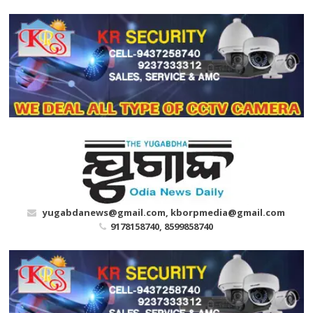
Skip
to
content
yugabdanews@gmail.com, kborpmedia@gmail.com
9178158740, 8599858740