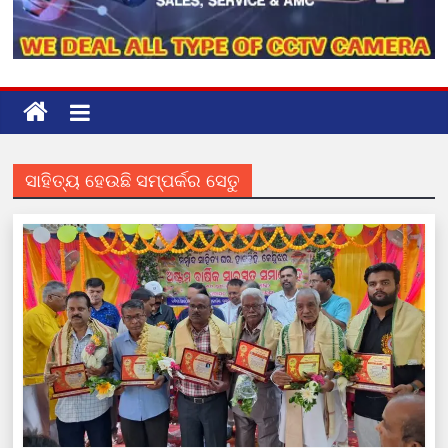
ସାହିତ୍ୟ ହେଉଛି ସମ୍ପର୍କର ସେତୁ