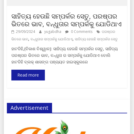
ସାହିତ୍ୟ ହେଉଛି ସମ୍ପର୍କର ସେତୁ, ପରଷ୍ପର
ଭିତରେ ଭାବ, ବନ୍ଧୁତାର ସମ୍ପର୍କକୁ ଯୋଡିଥାଏ
29/09/2024
yugabdha
0 Comments
ପରଷ୍ପର
,
,
ଭିତରେ ଭାବ
ବନ୍ଧୁତାର ସମ୍ପର୍କକୁ ଯୋଡିଥାଏ
ସାହିତ୍ୟ ହେଉଛି ସମ୍ପର୍କର ସେତୁ
ହାଟଡିହି,(ବିକାଶ ବିଶ୍ୱାଳ): ସାହିତ୍ୟ ହେଉଛି ସମ୍ପର୍କର ସେତୁ, ସାହିତ୍ୟ
ପରଷ୍ପର ଭିତରେ ଭାବ, ବନ୍ଧୁତା ର ସମ୍ପର୍କକୁ ଯୋଡିଥାଏ ବୋଲି
ହାଟଡିହି ବ୍ଲକ୍ ଶାସଙ୍ଗ ପଞ୍ଚାୟତ ହାଇସ୍କୁଲରେ
Read more
Advertisement