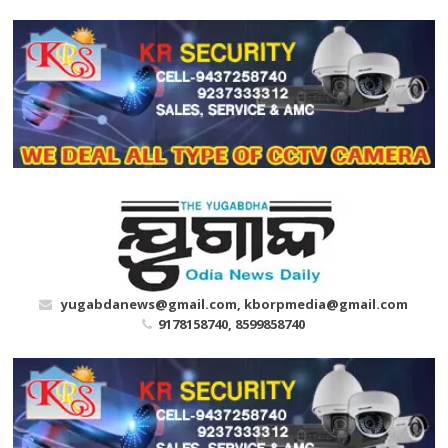
Skip
to
content
yugabdanews@gmail.com, kborpmedia@gmail.com
9178158740, 8599858740