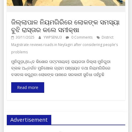
ଜିଲ୍ଲାପାଳ ନିୟମଗିରିରେ ଲୋକଙ୍କ ସମସ୍ୟା
ବୁଝି ରାସ୍ତାର କଲେ ସମୀକ୍ଷା
30/11/2025
YWPSENU3
0 Comments
District
Magistrate reviews roads in Neylagiri after considering people's
problems
ମୁନିଗୁଡ଼ା,(ନନ୍ଦ କିଶୋର ପଟ୍ଟନାୟକ): ରାୟଗଡା ଜିଲ୍ଲା ମୁନିଗୁଡା
ବ୍ଲକ ଅନ୍ତର୍ଗତ ମୁନିଖୋଲ ଗ୍ରାମ ପଞ୍ଚାୟତ ତଥା ନିୟମଗିରିରେ
ବସବାସ କରୁଥିବା ଲୋକଙ୍କ ପାଖରେ ସରକାରୀ ସୁବିଧା ପହଁଚୁଛି
Read more
Advertisement