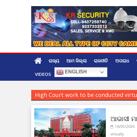
Skip
to
content
ରାଜ୍ୟ
ଆମ ଜିଲ୍ଲା
ରାଜନୀତି
ଅପରାଧ
ENGLISH
VIDEOS
High Court work to be conducted virtu
ଆଭାସୀ ମା
18/05/2026
virtually