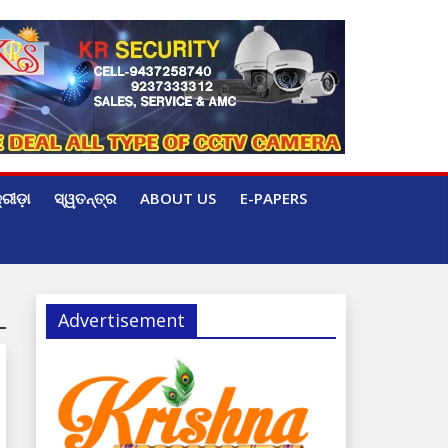
୍ରୀଡ଼ା
ସ୍ୱତନ୍ତ୍ର
ABOUT US
E-PAPERS
Advertisement