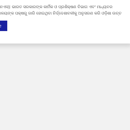
ନଏସ): ଭାରତ ସରକାରଙ୍କ କାର୍ମିକ ଓ ପ୍ରଶିକ୍ଷଣ ବିଭାଗ ଏବଂ ମାନ୍ୟବର
ୟାଳୟଙ୍କ ପକ୍ଷରୁ ଜାରି ହୋଇଥିବା ନିର୍ଦ୍ଦେଶାବଳୀକୁ ଅନୁସରଣ କରି ଓଡ଼ିଶା ଉଚ୍ଚ
e