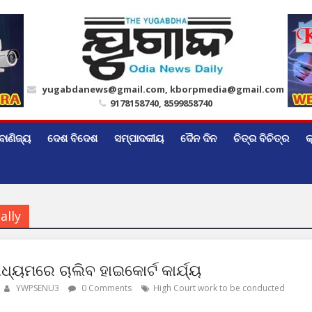
yugabdanews@gmail.com, kborpmedia@gmail.com
9178158740, 8599858740
ବାଣିଜ୍ୟ
ଦେଶ ବିଦେଶ
ସମ୍ପାଦକୀୟ
ଦୈନ ଦିନ
ଚିତ୍ର ବିଚିତ୍ର
କ
ally
ଧ୍ୟମରେ ଚାଲିବ ହାଇକୋର୍ଟ କାର୍ଯ୍ୟ
YWPSENU3
0 Comments
High Court work to be conducted