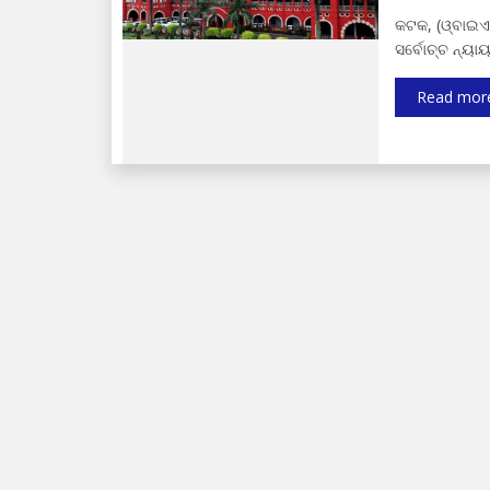
କଟକ, (ଓ୍ବାଇଏ
ସର୍ବୋଚ୍ଚ ନ୍ୟା
Read mor