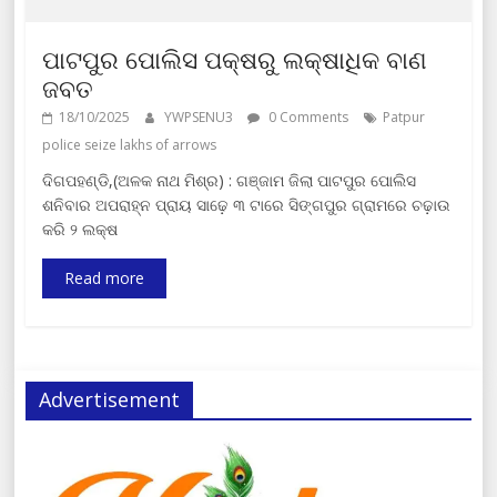
ପାଟପୁର ପୋଲିସ ପକ୍ଷରୁ ଲକ୍ଷାଧିକ ବାଣ
ଜବତ
18/10/2025
YWPSENU3
0 Comments
Patpur
police seize lakhs of arrows
ଦିଗପହଣ୍ଡି,(ଅଳକ ନାଥ ମିଶ୍ର) : ଗଞ୍ଜାମ ଜିଲା ପାଟପୁର ପୋଲିସ
ଶନିବାର ଅପରାହ୍ନ ପ୍ରାୟ ସାଢ଼େ ୩ ଟାରେ ସିଙ୍ଗପୁର ଗ୍ରାମରେ ଚଢ଼ାଉ
କରି ୨ ଲକ୍ଷ
Read more
Advertisement