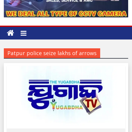
Patpur police seize lakhs of arrows