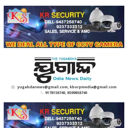
Skip
to
content
yugabdanews@gmail.com, kborpmedia@gmail.com
9178158740, 8599858740