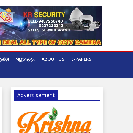
୍ରୀଡ଼ା
ସ୍ୱତନ୍ତ୍ର
ABOUT US
E-PAPERS
Advertisement