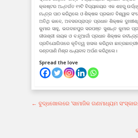
କ୍ଲଷ୍ଟର ଅନ୍ତର୍ଗତ ୧୨ଟି ବିଦ୍ୟାଳୟର ଏକ ଶହରୁ ଉର୍ଦ୍ଧ୍
ମନ୍ତ୍ର ପାଠ କରିଥିଲେ ଓ ଶିକ୍ଷକ ପ୍ରଭାତ ବିଶ୍ୱାଳ ସ
ଅତିଥି ଭାବେ, ଅବସରପ୍ରାପ୍ତ ପ୍ରଧାନ ଶିକ୍ଷକ ଦୁଃଖୀଶ
କୁମାର ସାହୁ, ଭଗବାନପୁର ସରପଞ୍ଚ ସୁଶାନ୍ତ କୁମାର ପ
ଜୀତାଶ୍ରୀ ନାୟକ ଓ ବ.ନୂଆଗାଁ ପ୍ରଧାନ ଶିକ୍ଷକ ରବୀନ୍ଦ
ପ୍ରତିଯୋଗିତାରେ କୃତିତ୍ୱ ହାସଲ କରିଥିବା ଛାତ୍ରଛାତ୍
ଦଣ୍ଡପାଣି ମିଶ୍ର ଧନ୍ୟବାଦ ଅର୍ପଣ କରିଥିଲେ।
Spread the love
←
ବୁଦ୍ଧଖୋଲରେ ‘ସାମାଜିକ ଗଣମାଧ୍ୟମ ସଂସ୍କାର