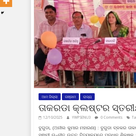
ଆମ ଜିଲ୍ଲା
ଗଞ୍ଜାମ
ରାଜ୍ୟ
ତାକରଡା କ୍ଲଷ୍ଟର ସ୍ତରୀ
12/10/2025
YWPSENU3
0 Comments
Ta
ବୁଗୁଡା, (ଅନୀଲ କୁମାର ମହାରଣା) : ବୁଗୁଡା ବ୍ଳକର ତ
ସ୍ଵାମୀ ଉନ୍ନୀତ ଉଚ୍ଚ ବିଦ୍ୟାଳୟରେ ପ୍ରଧାନ ଶିକ୍ଷକ