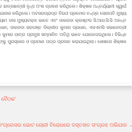
ବ ଛାତ୍ରଛାତ୍ରୀ ବୃନ୍ଦ ଅଂଶ ଗ୍ରହଣ କରିଥିଲେ। ଶିକ୍ଷକ ଅନ୍ତର୍ଯ୍ୟାମୀ ସ୍ୱାଇଁ
ଂଯୋଜନା କରିଥିଲେ। ଅବସରପ୍ରାପ୍ତ ବିଇଓ ପ୍ରମୋଦ ଚନ୍ଦ୍ର ସେନାପତି ମୁଖ୍ୟ
୍ୟାମ ଦାସ ମୁଖ୍ୟବକ୍ତା ଭାବେ ଏବଂ ତାକରଡା କ୍ଲଷ୍ଟର ସି.ଆର.ସି.ସି ଅନନ୍ତ
୍ରଧାନ, ତାକରଡା ସରପଞ୍ଚ ଦିଲ୍ଲୀପ କୁମାର ପ୍ରଧାନ, ଏସଏମସି ସଭାନେତ୍ରୀ
୍ର କୁମାର ପାତ୍ର ପ୍ରମୁଖ ସମ୍ମାନିତ ଅତିଥି ଭାବେ ଯୋଗଦେଇଥିଲେ। ବିଭିନ୍ନ
ରୀଙ୍କୁ ପୁରସ୍କାର ଓ ପ୍ରମାଣ ପତ୍ର ପ୍ରଦାନ କରାଯାଇଥିଲା। ଶେଷରେ ଶିକ୍ଷକ
 ବୈଠକ’
କଂଗ୍ରେସର ଭୋଟ ଚୋରୀ ବିରୋଧରେ ଦସ୍ତଖତ ସଂଗ୍ରହ ଅଭିଯାନ