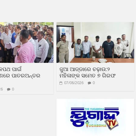
ଳପଥ ପାଇଁ
ଜୁଆ ଆଡ୍ଡାରେ ଚଢ଼ାଉ:୨
ରଣରେ ପାତରଅନ୍ତର
ମହିଳାଙ୍କ ସମେତ ୭ ଗିରଫ
07/08/2026
0
26
0