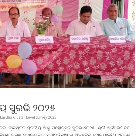
ୟ ସୁରଭି ୨୦୨୫
kardha Cluster Level Survey 2025
ାକରଡା କ୍ଲଷ୍ଟର ସ୍ତରୀୟ ଶିଶୁ ମହୋତ୍ସବ ସୁରଭି-୨୦୨୫ ଶ୍ରୀ ଶ୍ରୀ ଭଗବତ
 ବିଷ୍ଣୁ ଚରଣ ମହାରଣାଙ୍କ ସଭାପତିତ୍ଵରେ ଅନୁଷ୍ଟିତ ହୋଇଯାଇଛି। ଏଥିରେ