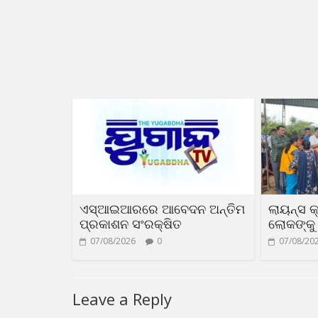
ଏସ୍‌ଆଇଆରରେ ଆବେଦନ ଅନ୍ତିମ
ଲାୟନ୍ସ କ
ପ୍ରକାଶନ ସଂରକ୍ଷିତ
ଲୋକଙ୍କୁ 
07/08/2026
0
07/08/20
Leave a Reply