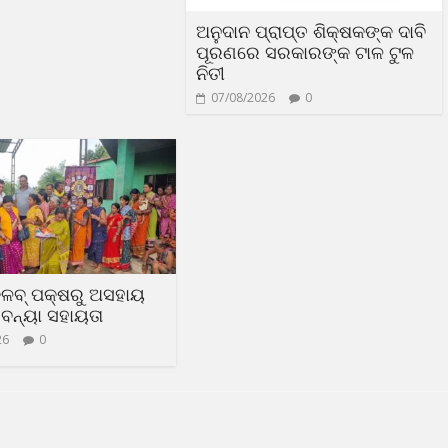
ଅନୁଦାନ ପ୍ରାପ୍ତ ଶିକ୍ଷକଙ୍କ ଦାବି
ପୂରଣରେ ସରକାରଙ୍କ ଟାଳ ଟୁଳ
ନିତୀ
07/08/2026
0
୍ଳବ୍ ପକ୍ଷରୁ ଅସହାୟ
ବନ୍ୟା ସହାୟତା
26
0