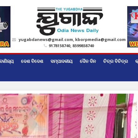
yugabdanews@gmail.com, kborpmedia@gmail.com
9178158740, 8599858740
ବାଣିଜ୍ୟ
ଦେଶ ବିଦେଶ
ସମ୍ପାଦକୀୟ
ଦୈନ ଦିନ
ଚିତ୍ର ବିଚିତ୍ର
କ