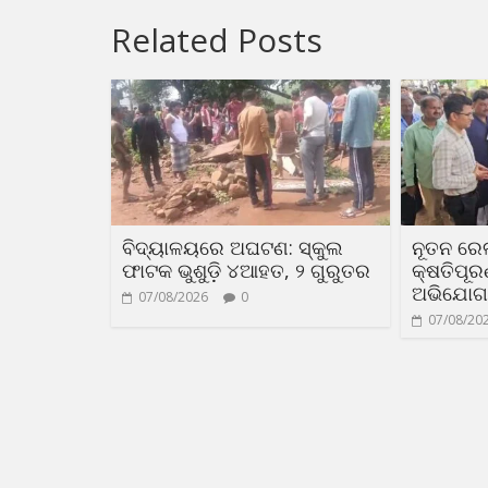
Related Posts
ବିଦ୍ୟାଳୟରେ ଅଘଟଣ: ସ୍କୁଲ
ନୂତନ ରେ
ଫାଟକ ଭୁଶୁଡ଼ି ୪ଆହତ, ୨ ଗୁରୁତର
କ୍ଷତିପୂ
ଅଭିଯୋଗ
07/08/2026
0
07/08/20