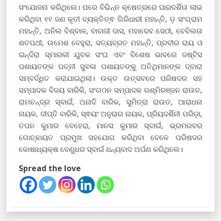
ସଂଯୋଜନା କରିଥିଲେ। ପରେ ବିଭିନ୍ନ କ୍ଷେତ୍ରରେ ପାରଦର୍ଶିତା ଲାଭ
କରିଥିବା ୧୧ ଜଣ କୃତୀ ବ୍ୟକ୍ତିତ୍ଵ ଗିରିଧାରୀ ମହାନ୍ତି, ଡ଼ ସଂଗ୍ରାମ
ମହାନ୍ତି, ଅନିଲ ବିଶ୍ବାଳ, ବାବାଜୀ ଦାସ, ମହାଦେବ ସେଠୀ, ବେବିଲତା
ଶତପଥୀ, ଉମେଶ ବେହୁରା, ସତ୍ୟବ୍ରତ ମହାନ୍ତି, ପ୍ରବୀର ରାୟ ଓ
ଇନ୍ଦିରା ସ୍ମାରକୀ ଯୁବକ ସଂଘ ଏବଂ ବିଶେଷ ଭାବରେ ଜଷ୍ଟିସ
ପଶାୟତଙ୍କ ପତ୍ନୀ ସୁବଳା ପଶାୟତଙ୍କୁ ଅତିଥିମାନଙ୍କ ଦ୍ବାରା
ସମ୍ବର୍ଦ୍ଧିତ କରାଯାଇଥିଲା। ଉକ୍ତ ଉତ୍ସବରେ ପରିଷଦର ସହ
ସମ୍ପାଦକ ବିଜୟ ବାରିକି, ସଂଗଠନ ସମ୍ପାଦକ ରଶ୍ମିରଞ୍ଜନ ରାଉତ,
ରାମଚନ୍ଦ୍ର ସ୍ବାଇଁ, ଅନାଦି ବାରିକ, ସୁମିତ୍ରା ରାଉତ, ଆରାଧନା
ନାୟକ, ଦୀପ୍ତି ବାରିକି, ସ୍ଵୟଂ ଅନୁରାଗ ନାୟକ, ପ୍ରିୟଦର୍ଶିନୀ ପରିଡ଼ା,
ତପନ କୁମାର ବେହେରା, ମାନସ କୁମାର ସ୍ବାଇଁ, ଭ୍ରମରବର
ଗୋଚ୍ଛାୟତ ପ୍ରମୁଖ ସହଯୋଗ କରିଥିବା ବେଳେ ପରିଷଦର
କୋଷାଧ୍ୟକ୍ଷ ବେଣୁଧର ସ୍ବାଇଁ ଧନ୍ୟବାଦ ଅର୍ପଣ କରିଥିଲେ।
Spread the love