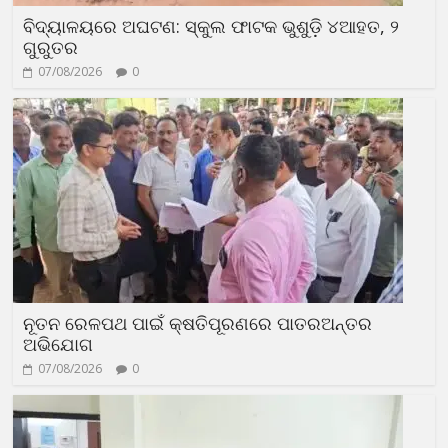
ବିଦ୍ୟାଳୟରେ ଅଘଟଣ: ସ୍କୁଲ ଫାଟକ ଭୁଶୁଡ଼ି ୪ଆହତ, ୨
ଗୁରୁତର
07/08/2026
0
ନୂତନ ରେଳପଥ ପାଇଁ କ୍ଷତିପୂରଣରେ ପାତରଅନ୍ତର
ଅଭିଯୋଗ
07/08/2026
0