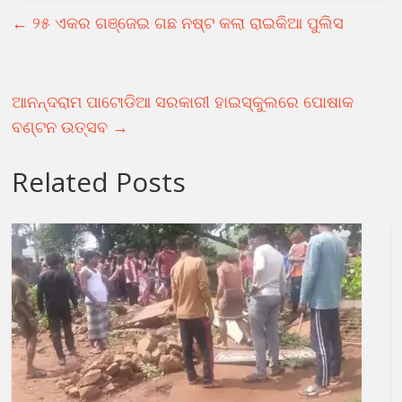
←
୨୫ ଏକର ଗଞ୍ଜେଇ ଗଛ ନଷ୍ଟ କଲା ରାଇକିଆ ପୁଲିସ
ଆନନ୍ଦରାମ ପାଟୋଡିଆ ସରକାରୀ ହାଇସ୍କୁଲରେ ପୋଷାକ
ବଣ୍ଟନ ଉତ୍ସବ
→
Related Posts