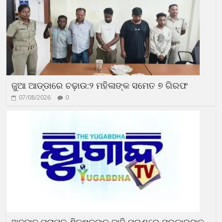
ଜୁଆ ଆଡ୍ଡାରେ ଚଢ଼ାଉ:୨ ମହିଳାଙ୍କ ସମେତ ୭ ଗିରଫ
07/08/2026
0