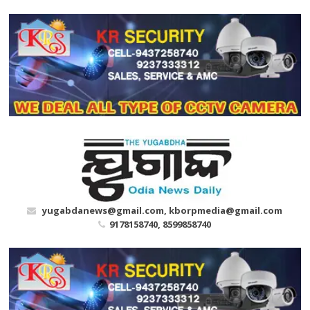
Skip
to
content
yugabdanews@gmail.com, kborpmedia@gmail.com
9178158740, 8599858740