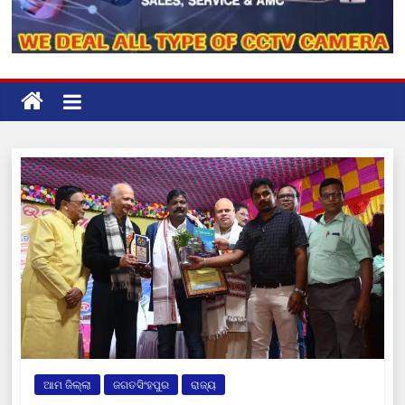
ଆମ ଜିଲ୍ଲା
ଜଗତସିଂହପୁର
ରାଜ୍ୟ