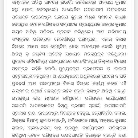
ସମ୍ମାନିତ ଅତିଥି ଭାବରେ ନାଉଗାଁ ତହସିଲଦାର ଅକ୍ଷୟ କୁମାର
ବଡୁ ଯୋଗ ଦେଇଥିଲେ। ଆୟୋଜିତ ଉଦଯାପନୀ ଉତ୍ସବରେ
ପରିଷଦର ଉପଦେଷ୍ଟା ପ୍ରତାପ କୁମାର ମିଶ୍ର ସ୍ବାଗତ ଭାଷଣ
ଦେଇଥିବା ବେଳେ ପରିଷଦର ସମ୍ପାଦକ ପ୍ରାଧ୍ୟାପକ ସରୋଜ କୁମାର
ନାୟକ ଅତିଥି ପରିଚୟ ପ୍ରଦାନ କରିଥିଲେ। ଆମ ଗରିମାମୟ
ସଂସ୍କୃତିର ପରିଚାୟକ ନୌବାଣିଜ୍ୟ ପରମ୍ପରା। ଏହାର ବିକାଶ
ଦିଗରେ ଆମେ ସଦା ଚେଷ୍ଟିତ ହେବା ଆବଶ୍ୟକ ବୋଲି ମୁଖ୍ୟ
ଅତିଥି ଡ଼ ଜଷ୍ଟିସ ଅରିଜିତ ପଶାୟତ ମତବ୍ୟକ୍ତ କରିଥିଲେ।
ପୁରାତନ ନୌବାଣିଜ୍ୟ ପରମ୍ପରାରେ ଜଗତସିଂହପୁର ଜିଲ୍ଲାର ବିଶେଷ
ମହତ୍ତ୍ଵ ରହିଛି ବୋଲି ମୁଖ୍ୟବକ୍ତା ପ୍ରଫେସର ଡ଼ ବାବାଜୀ
ପଟ୍ଟନାୟକ କହିଥିଲେ। ଅନ୍ୟପକ୍ଷରେ ଅଧୁନିକତାର ପଛରେ ନ ପଡି
ଯୁବବର୍ଗ ଆମ ପରମ୍ପରାର ବିକାଶ ଦିଗରେ କାର୍ଯ୍ୟ କଲେ ଏହି
ଉତ୍ସବର ଯଥାର୍ଥ ମହତ୍ତ୍ଵ ରହିବ ବୋଲି ବିଶିଷ୍ଟ ଅତିଥି ମହନ୍ତ
ରାମକୃଷ୍ଣ ଦାସ ମହାରାଜ କହିଥିଲେ। ପରିଷଦର କାର୍ଯ୍ୟକାରୀ
ସଭାପତି ଆଡଭୋକେଟ ବିଷ୍ଣୁ ପ୍ରସାଦ ସ୍ଵାଇଁ, ଉପସଭାପତି
ପ୍ରକାଶ ରାୟ, ଉପଦେଷ୍ଟା ନିରଞ୍ଜନ ବେହୁରା, ଜ୍ୟୋତିର୍ମୟ ଦଳାଇ,
ଶିକ୍ଷକ ହିମାଂଶୁ କୁମାର ମହାନ୍ତି, ତ୍ରିଲୋଚନ ପାଢୀ, ଅକ୍ଷୟ କୁମାର
ରାଉତ, ପ୍ରସନ୍ନଜିତ୍ ସାହୁ ପ୍ରମୁଖ କାର୍ଯ୍ୟକ୍ରମ ପରିଚାଳନା
କରିଥିବା ବେଳେ ପରିଷଦର ଉପସଭାପତି ନିରଞ୍ଜନ ମହାନ୍ତି ସଭା