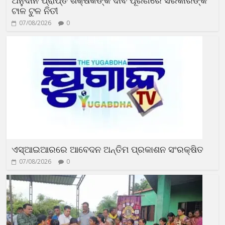
ଅନୁଦାନ ପ୍ରାପ୍ତ ଶିକ୍ଷକଙ୍କ ଦାବି ପୂରଣରେ ସରକାରଙ୍କ
ଟାଳ ଟୁଳ ନିତୀ
07/08/2026
0
ଏସ୍‌ଆଇଆରରେ ଆବେଦନ ଅନ୍ତିମ ପ୍ରକାଶନ ସଂରକ୍ଷିତ
07/08/2026
0