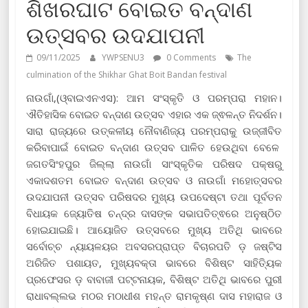
ଶିଖରଘାଟ ବୋଇତ ବନ୍ଦାଣ
ଉତ୍ସବର ଉଦଯାପନୀ
09/11/2025
YWPSENU3
0 Comments
The
culmination of the Shikhar Ghat Boit Bandan festival
ନାଉଗାଁ,(ଓ୍ବାଇଏନଏସ): ଆମ ସଂସ୍କୃତି ଓ ପରମ୍ପରା ମହାନ।
ଐତିହାସିକ ବୋଇତ ବନ୍ଦାଣ ଉତ୍ସବ ଏହାର ଏକ ଜ୍ଵଳନ୍ତ ନିଦର୍ଶନ।
ସାରା ରାଜ୍ୟରେ ଉତ୍କଳୀୟ ନୌବାଣିଜ୍ୟ ପରମ୍ପରାକୁ ଉଜ୍ଜୀବିତ
କରିବାପାଇଁ ବୋଇତ ବନ୍ଦାଣ ଉତ୍ସବ ପାଳିତ ହେଉଥିବା ବେଳେ
ଜଗତସିଂହପୁର ଜିଲ୍ଲା ନାଉଗାଁ ସାଂସ୍କୃତିକ ପରିଷଦ ପକ୍ଷରୁ
ଏକାଦଶତମ ବୋଇତ ବନ୍ଦାଣ ଉତ୍ସବ ଓ ନାଉଗାଁ ମହୋତ୍ସବର
ଉଦଯାପନୀ ଉତ୍ସବ ପରିଷଦର ମୁଖ୍ୟ ଉପଦେଷ୍ଟା ତଥା ପୂର୍ବତନ
ବିଧାୟକ ଜ୍ୟୋତିଷ ଚନ୍ଦ୍ର ଦାସଙ୍କ ସଭାପତିତ୍ଵରେ ଅନୁଷ୍ଠିତ
ହୋଇଯାଇଛି। ଆୟୋଜିତ ଉତ୍ସବରେ ମୁଖ୍ୟ ଅତିଥି ଭାବରେ
ସର୍ବୋଚ୍ଚ ନ୍ୟାୟଳୟର ଅବସରପ୍ରାପ୍ତ ବିଚାରପତି ଡ଼ ଜଷ୍ଟିସ
ଅରିଜିତ ପଶାୟତ, ମୁଖ୍ୟବକ୍ତା ଭାବରେ ବିଶିଷ୍ଟ ସାହିତ୍ୟିକ
ପ୍ରଫେସର ଡ଼ ବାବାଜୀ ପଟ୍ଟନାୟକ, ବିଶିଷ୍ଟ ଅତିଥି ଭାବରେ ପୁରୀ
ରାଧାବଲ୍ଲଭ ମଠର ମଠାଧୀଶ ମହନ୍ତ ରାମକୃଷ୍ଣ ଦାସ ମହାରାଜ ଓ