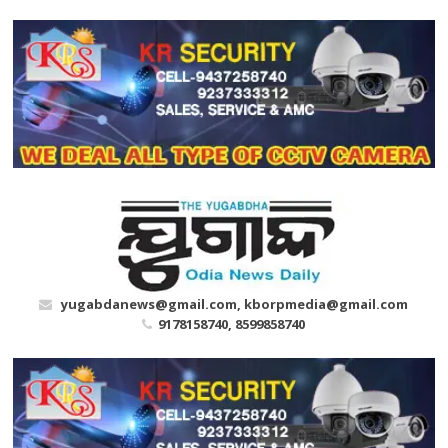
Skip
to
content
yugabdanews@gmail.com, kborpmedia@gmail.com
9178158740, 8599858740