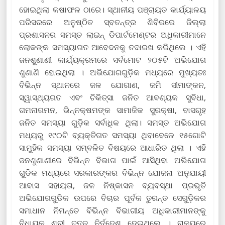
ହୋଇଥିଲା କଷାଫଳ ଠାରେ। ସ୍ଥାନୀୟ ପଞ୍ଚାୟତ କାର୍ଯ୍ୟାଳୟ
ପରିସରରେ ଅନୁଷ୍ଠିତ ସ୍ବତନ୍ତ୍ର ଶିବିରରେ ଜିଲ୍ଲା
ପ୍ରଶାସନର ସମସ୍ତ ଲାଇନ୍ ଡିପାର୍ଟମେଣ୍ଟର ଅଧିକାରୀମାନେ
ଲୋକଙ୍କ ସମସ୍ୟାଗତ ଆବେଦନକୁ ତଦାରଖ କରିଥିଲେ । ଏହି
ଜନଶୁଣାଣୀ କାର୍ଯ୍ୟକ୍ରମରେ ସର୍ବମୋଟ ୨୦୫ଟି ଅଭିଯୋଗ
ଶୁଣାଣି ହୋଇଥିଲା । ଅଭିଯୋଗଗୁଡ଼ିକ ମଧ୍ୟରେ ମୁଖ୍ୟତଃ
ବିଭିନ୍ନ ସ୍ଥାନରେ ଜଳ ଯୋଗାଣ, ଜମି ସୀମାଙ୍କନ,
ସ୍ୱାସ୍ଥ୍ୟଗତ ଏବଂ ଚିକିତ୍ସା ଜନିତ ଆବଶ୍ୟକ ସୁବିଧା,
ଗମନାଗମନ, ଭିନ୍ନକ୍ଷମଙ୍କ ସାମାଜିକ ସୁରକ୍ଷା, ବାସଗୃହ
ଜନିତ ସମସ୍ୟା ଗୁଡ଼ିକ ସର୍ବାଧିକ ଥିଲା। ସମସ୍ତ ଅଭିଯୋଗ
ମଧ୍ୟରୁ ୧୯୦ଟି ବ୍ୟକ୍ତିଗତ ସମସ୍ୟା ଥିବାବେଳେ ୧୫ଗୋଟି
ସାମୁହିକ ସମସ୍ୟା ସମ୍ବଳିତ ବିଷୟରେ ଆଧାରିତ ଥିଲା । ଏହି
ଜନଶୁଣାଣୀରେ ବିଭିନ୍ନ ବିଭାଗ ପାଇଁ ଆସିଥିବା ଅଭିଯୋଗ
ଗୁଡିକ ମଧ୍ୟରେ ସରକାରଙ୍କର ବିଭିନ୍ନ ଯୋଜନା ଅନୁଯାୟୀ
ଆବାସ ସହାୟତା, ଜଳ ନିଷ୍କାସନ ବ୍ୟବସ୍ଥା ପ୍ରଭୃତି
ଅଭିଯୋଗଗୁଡିକ ଉପରେ ବିଚାର ପୂର୍ବକ ତୁରନ୍ତ ସେଗୁଡ଼ିକର
ସମାଧାନ ନିମନ୍ତେ ବିଭିନ୍ନ ବିଭାଗୀୟ ଅଧିକାରୀମାନଙ୍କୁ
ବିଧାୟକ ଶ୍ରୀ ଦତ୍ତ ନିର୍ଦ୍ଦେଶ ଦେଇଥିଲେ । ରାଜ୍ୟରେ