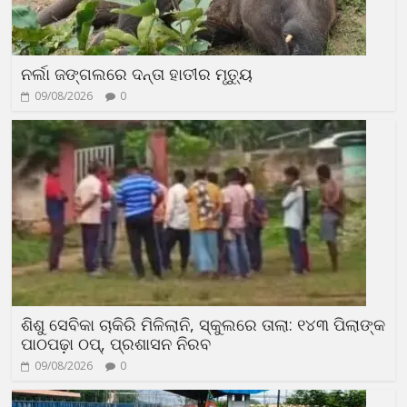
ନର୍ଲା ଜଙ୍ଗଲରେ ଦନ୍ତା ହାତୀର ମୃତ୍ୟୁ
09/08/2026
0
ଶିଶୁ ସେବିକା ଚାକିରି ମିଳିଲାନି, ସ୍କୁଲରେ ତାଲା: ୧୪୩ ପିଲାଙ୍କ
ପାଠପଢ଼ା ଠପ୍, ପ୍ରଶାସନ ନିରବ
09/08/2026
0