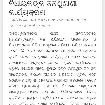
ବିଧାୟକଙ୍କ ଜନଶୁଣାଣୀ
କାର୍ଯ୍ୟକ୍ରମ
22/04/2025
YWPSENU3
0 Comments
The
legislator's genocidal program
ବାଲେଶ୍ବର(ସରୋଜ ପଣ୍ଡା): ରାଜ୍ୟସ୍ତରରେ
ମୁଖ୍ୟମନ୍ତ୍ରୀଙ୍କ ଜନ ଅଭିଯୋଗ ପ୍ରକୋଷ୍ଠ ଓ
ଜିଲ୍ଲାସ୍ତରରେ ମିଳିତ ଜନଶୁଣାଣୀ ଅଭିଯାନ ଭଳି ବାଲେଶ୍ଵର
ସଦର ନିର୍ବାଚନମଣ୍ଡଳୀ ସ୍ତରରେ ଆୟୋଜିତ ବିଧାୟକଙ୍କ
ଦୁଇଟି ସଫଳ ଜନଶୁଣାଣୀ କାର୍ଯ୍ୟକ୍ରମ ପରେ କଷାଫଳ
ପଞ୍ଚାୟତରେ ଅନୁଷ୍ଠିତ ହୋଇଛି ଅନୁରୂପ କାର୍ଯ୍ୟକ୍ରମ।
ଏଥିରେ ବିଧାୟକ ମାନସ କୁମାର ଦତ୍ତ ଉପସ୍ଥିତ ରହି ଜନ
ସାଧାରଣଙ୍କ ବିଭିନ୍ନ ଆପତ୍ତି ଅଭିଯୋଗ ଶୁଣିବା ସହିତ
ସେଗୁଡ଼ିକର ଆସୁ ସମାଧାନ ପାଇଁ ବ୍ୟବସ୍ଥା କରିଥିଲେ । ତେବେ
ଶାସନ ପ୍ରଶାସନକୁ ଲୋକଙ୍କ ନିକଟରେ ପହଞ୍ଚାଇବା
ଲକ୍ଷ୍ୟରେ ପ୍ରଥମ ଥର ସଦର ନିର୍ବାଚନମଣ୍ଡଳୀ ଅଧୀନ
କୁରାଡ଼ିହା ପଞ୍ଚାୟତ ଓ ଦ୍ଵିତୀୟରେ ବାଲେଶ୍ଵର ପୌରାଞ୍ଚଳ
ପରେ ତୃତୀୟ ଜନ ଶୁଣାଣୀ କାର୍ଯ୍ୟକ୍ରମ ଭାବେ ଆୟୋଜିତ