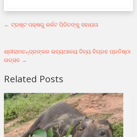
←
ଟ୍ରଷ୍ଟ ପକ୍ଷରୁ କର୍କଟ ପିଡିତଙ୍କୁ ସହାୟତା
ଶ୍ରୀରାମଚନ୍ଦ୍ରଙ୍କର ଭବ୍ୟଆଳୟ ଦିବ୍ୟ ବିଗ୍ରହ ପ୍ରତିଷ୍ଠା
ଉତ୍ସବ
→
Related Posts