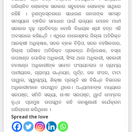
ପରିଚାଳିତ ଲୋକଙ୍କ ସରକାର ସବୁବେଳେ ଲୋକଙ୍କ ସାଥିରେ
ରହିଛି । ତୃଣମୂଳସ୍ତରରେ ସାଧାରଣ ଜନତାଙ୍କ ସମସ୍ତ
ସମସ୍ୟାର ତ୍ଵରିତ ସମାଧାନ ପାଇଁ ରାଜ୍ୟର ମୋହନ ମାଝୀ
ସରକାର ଦୃଢ଼ ପ୍ରତିବଦ୍ଧ ବୋଲି ବିଧାୟକ ଶ୍ରୀ ଦତ୍ତ ଏହି
ଅବସରରେ କହିଛନ୍ତି । ଏଥିରେ ବାଲେଶ୍ଵର ଜିଲ୍ଳା ଅତିରିକ୍ତ
ଆରକ୍ଷୀ ଅଧିକ୍ଷକ, ସଦର ବ୍ଳକ ବିଡ଼ିଓ, ସଦର ତହସିଲଦାର,
ଜିଲ୍ଲା ପରିଷଦ ଅତିରିକ୍ତ ପ୍ରକଳ୍ପ ନିର୍ଦ୍ଦେଶକ, ବସ୍ତା
ଉପଖଣ୍ଡ ପୋଲିସ ଅଧିକାରୀ, ସିଂଲା ଥାନା ଅଧିକାରୀ, ସହକାରୀ
ବନଖଣ୍ଡ ଅଧିକାରୀଙ୍କ ସମେତ ପଂଚାୟତରାଜ ଓ ଗ୍ରାମ୍ୟ
ପାନୀୟଜଳ, ଗ୍ରାମ୍ୟ ଉନ୍ନୟନ, ପୂର୍ତ୍ତ, ଜଳ ସଂପଦ, ଟାଟା
ପାୱାର, ସ୍ୱାସ୍ଥ୍ୟ, ଶିକ୍ଷା ପ୍ରଭୃତି ସହ ବିଭିନ୍ନ ବିଭାଗର
ଅଧିକାରୀମାନେ ଉପସ୍ଥିତ ଥିଲେ। ଅନ୍ୟମାନଙ୍କ ମଧ୍ୟରେ
ସରପଞ୍ଚ, ସମିତି ସଭ୍ୟା, ନାଏବ ସରପଞ୍ଚ, ୱାର୍ଡ ମେମ୍ବର
ବୃନ୍ଦ ପ୍ରମୁଖ ଉପସ୍ଥିତ ରହି ଜନଶୁଣାଣୀ କାର୍ଯକ୍ରମ
ପରିଚାଳନା କରିଥିଲେ ।
Spread the love