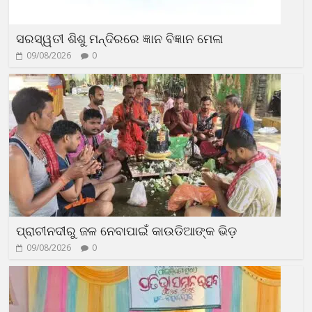
ସରସ୍ୱତୀ ଶିଶୁ ମନ୍ଦିରରେ ଜ୍ଞାନ ବିଜ୍ଞାନ ମେଳା
09/08/2026
0
ପ୍ରାଚୀନଦୀରୁ ଜଳ ନେବାପାଇଁ କାଉଡିଆଙ୍କ ଭିଡ଼
09/08/2026
0