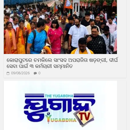
କୋରାପୁଟରେ ଚମକିଲେ ସାଂସଦ ଅପରାଜିତା ଷଡ଼ଙ୍ଗୀ, ଦୀର୍ଘ
ସେବା ପାଇଁ ୩ କର୍ମଚାରୀ ସମ୍ମାନିତ
09/08/2026
0