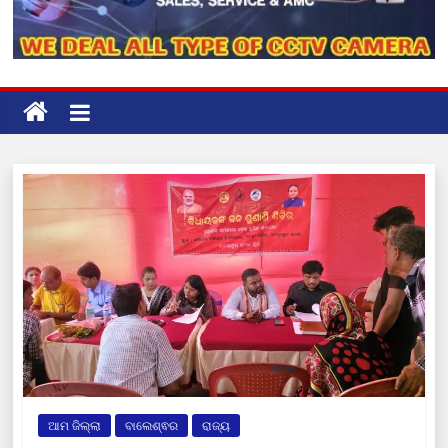
ଆମ ଜିଲ୍ଲା
ବାଲେଶ୍ଵର
ରାଜ୍ୟ