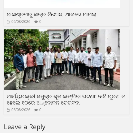
ବାଳାଶ୍ରମରୁ ଛାତ୍ର ନିଖୋଜ, ଥାନାରେ ମାମଲା
06/08/2026
0
ଆର୍ଯ୍ୟପଲ୍ଲୀ ସମୁଦ୍ର କୂଳ ଲଙ୍ଘିବା ଘଟଣା: ଦାବି ପୂରଣ ନ
ହେଲେ ୧୦ରେ ଆନ୍ଦୋଳନ ଚେତାବନୀ
06/08/2026
0
Leave a Reply