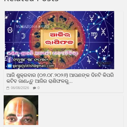
ଆଜି ଶୁକ୍ରବାର (୦୭.୦୮.୨୦୨୬) ଆପଣଙ୍କ ଦିନଟି କିପରି
କଟିବ ଜାଣନ୍ତୁ ଆଜିର ରାଶିଫଳରୁ…
06/08/2026
0