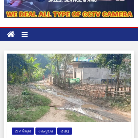
ଆମ ଜିଲ୍ଲା
କେନ୍ଦୁଝର
ରାଜ୍ୟ