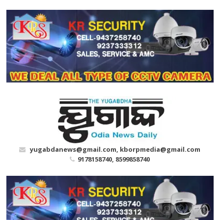
Skip
to
content
yugabdanews@gmail.com, kborpmedia@gmail.com
9178158740, 8599858740