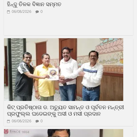
ହିନ୍ଦୁ ତିଳକ ବିଜ୍ଞାନ ସମ୍ମତ
06/08/2026
0
କିଟ୍ ପ୍ରତିଷ୍ଠାତା ଡ. ଅଚ୍ୟୁତ ସାମନ୍ତ ଓ ପୂର୍ବତନ ମନ୍ତ୍ରୀ
ପ୍ରଫୁଲ୍ଲ ଘଡେଇଙ୍କୁ ଅସୀ ଓ ମସୀ ପ୍ରଦାନ
06/08/2026
0