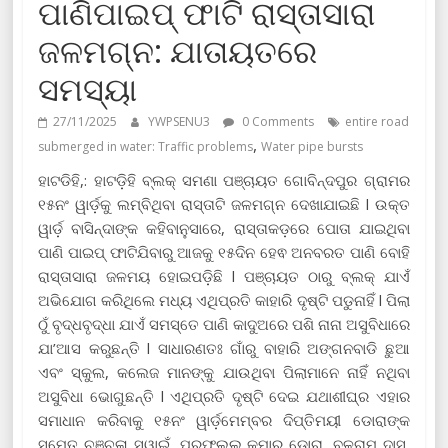
ପାଣିପାଇପ୍ ଫାଟି ରାସ୍ତାସାରା
ଜଳମଗ୍ନ: ଯାତାୟତରେ
ସମସ୍ୟା
27/11/2025
YWPSENU3
0 Comments
entire road
,
submerged in water: Traffic problems
Water pipe bursts
ହାଟଡିହି,: ହାଟଡ଼ିହି ବ୍ଲକ୍ ସମଣା ପଞ୍ଚାୟତ ଗୋବିନ୍ଦପୁର ଗ୍ରାମର
୧୫ନଂ ୱାର୍ଡ଼କୁ ଲମ୍ବିଥିବା ରାସ୍ତାଟି ଜଳମଗ୍ନ ଦେଖାଯାଇଛି l ଉକ୍ତ
ୱାର୍ଡ଼ ବାସିନ୍ଦାଙ୍କ କହିବାନୁସାରେ, ରାସ୍ତାକଡ଼ରେ ପୋତା ଯାଇଥିବା
ପାଣି ପାଇପ୍ ଫାଟିଯିବାରୁ ଆଜକୁ ୧୫ଦିନ ହେଵ ଅନବରତ ପାଣି ବୋହି
ରାସ୍ତାସାରା ଜଳମୟ ହୋଇପଡ଼ିଛି l ପଞ୍ଚାୟତ ଠାରୁ ବ୍ଲକ୍ ଯାଏଁ
ଅଭିଯୋଗ କରିଥିଲେ ମଧ୍ୟ ଏଥିପ୍ରତି କାହାରି ଦୃଷ୍ଟି ପଡୁନାହିଁ l ପିଲା
ଠୁଁ ବୃଦ୍ଧବୃଦ୍ଧା ଯାଏଁ ସମସ୍ତେ ପାଣି କାଦୁଅରେ ପଶି ନାନା ଅସୁବିଧାରେ
ଯା’ଆସ କରୁଛନ୍ତି l ସାଧାରଣତଃ ଗାଁରୁ ବାହାରି ଅଙ୍ଗନବାଡି ଛୁଆ
ଏବଂ ସ୍କୁଲ, କଲେଜ ମାନଙ୍କୁ ଯାଉଥିବା ପିଲାମାନେ ନାହିଁ ନଥିବା
ଅସୁବିଧା ଭୋଗୁଛନ୍ତି l ଏଥିପ୍ରତି ଦୃଷ୍ଟି ଦେଇ ଯଥାଶୀଘ୍ର ଏହାର
ସମାଧାନ କରିବାକୁ ୧୫ନଂ ୱାର୍ଡ଼ମେମ୍ବର ଦିପ୍ତିମୟୀ ଡୋରାଙ୍କ
ସମେତ ଚଞ୍ଚଳା ସ୍ୱାଇଁ, ପ୍ରଫୁଲ୍ଲ କୁମାର ଡୋରା, ବଳରାମ ଦାସ,