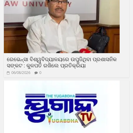
ରେଭେନ୍ସା ବିଶ୍ୱବିଦ୍ୟାଳୟରେ ଉପୁଜିଥିବା ପ୍ରଶାସନିକ
ସଙ୍କଟ : କୁଳପତି ରଖିଲେ ପ୍ରତିକ୍ରିୟା
06/08/2026
0