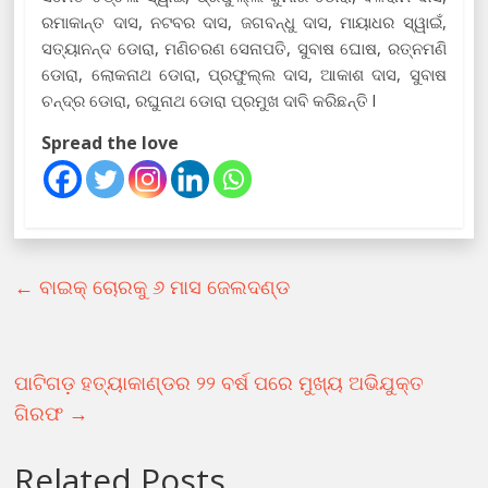
ରମାକାନ୍ତ ଦାସ, ନଟବର ଦାସ, ଜଗବନ୍ଧୁ ଦାସ, ମାୟାଧର ସ୍ୱାଇଁ,
ସତ୍ୟାନନ୍ଦ ଡୋରା, ମଣିଚରଣ ସେନାପତି, ସୁବାଷ ଘୋଷ, ରତ୍ନମଣି
ଡୋରା, ଲୋକନାଥ ଡୋରା, ପ୍ରଫୁଲ୍ଲ ଦାସ, ଆକାଶ ଦାସ, ସୁବାଷ
ଚନ୍ଦ୍ର ଡୋରା, ରଘୁନାଥ ଡୋରା ପ୍ରମୁଖ ଦାବି କରିଛନ୍ତି l
Spread the love
←
ବାଇକ୍ ଚୋରକୁ ୬ ମାସ ଜେଲଦଣ୍ଡ
ପାଟିଗଡ଼ ହତ୍ୟାକାଣ୍ଡର ୨୨ ବର୍ଷ ପରେ ମୁଖ୍ୟ ଅଭିଯୁକ୍ତ
ଗିରଫ
→
Related Posts