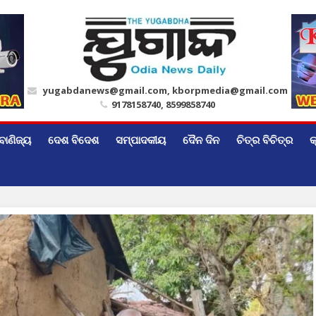
yugabdanews@gmail.com, kborpmedia@gmail.com
9178158740, 8599858740
ବାଣିଜ୍ୟ
ଦେଶ ବିଦେଶ
ସମ୍ପାଦକୀୟ
ଦୈନ ଦିନ
ଚିତ୍ର ବିଚିତ୍ର
କ