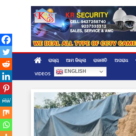
Skip
to
content
ରାଜ୍ୟ
ଆମ ଜିଲ୍ଲା
ରାଜନୀତି
ଅପରାଧ
ENGLISH
VIDEOS