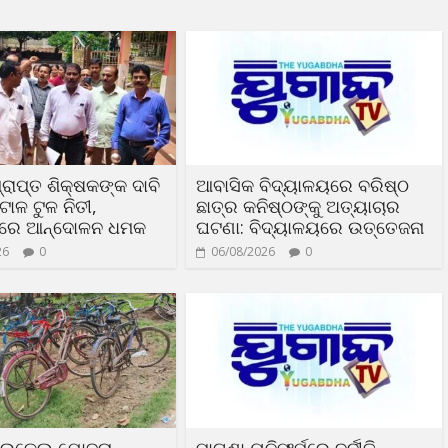
୍ରାପ୍ତ ଶିକ୍ଷକଙ୍କ ଦାବି
ଆବାସିକ ବିଦ୍ୟାଳୟରେ ବରିଷ୍ଠ
ାଳ ଟୁଳ ନିତୀ,
ଛାତ୍ର କନିଷ୍ଠଙ୍କୁ ଅତ୍ୟାଚାର
ଦରେ ଆନ୍ଦୋଳନ ଧମକ
ଘଟଣା: ବିଦ୍ୟାଳୟରେ ଉତ୍ତେଜନା
26
0
06/08/2026
0