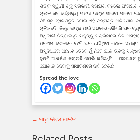
ତାଙ୍କ ସ୍ୱାମୀ ଙ୍କୁ ସରକାରୀ ସହାୟତା କହିଲେ ପଂଚାୟତ ପ
ଚାଉଳ ସହ ବାର୍ଦ୍ଧକ୍ୟ ଭତ୍ତା ତାଙ୍କ ଖାଇବା ପାଇବା ଚ
ନିଅଣ୍ଟ ହୋଇପଡୁଛି ବୋଲି ଏହି ଦମ୍ପତ୍ତି ଅଭିଯୋଗ 
ଚାଲିଛନ୍ତି, କିନ୍ତୁ ତାଙ୍କ ପାଇଁ ସରକାର କୌଣସି ଘର ବ୍ୟ
ଅଧିକାରୀ ନିତ୍ୟାନନ୍ଦ ସାହୁଙ୍କୁ ପଚାରିବାରେ ନିଜ ଅସ
ପ୍ରଥମ ଫେଜରେ ୧୧ଟି ଘର ଆସିଥିବା ବେଳେ ସମସ୍ତ ଗ୍
ଅସୁବିଧାରେ ଅଛନ୍ତି ତେବେ ମୁଁ ନିଜେ ଯାଇ ତାଙ୍କୁ ସା
ଦୃଷ୍ଟି ଆକର୍ଷଣ କରାଇବି ବୋଲି କହିଛନ୍ତି । ପ୍ରଶାସନ
ଯୋଗାଇ ଦେବାକୁ ସାଧାରଣରେ ଦାବି ହେଉଛି ।
Spread the love
←
ମାତୃ ଦିବସ ପାଳିତ
Related Posts