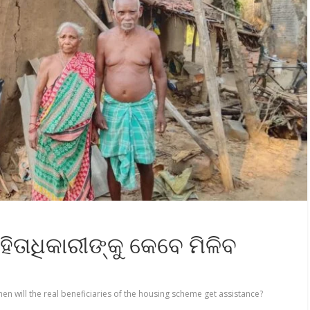
ତାଧିକାରୀଙ୍କୁ କେବେ ମିଳିବ
en will the real beneficiaries of the housing scheme get assistance?