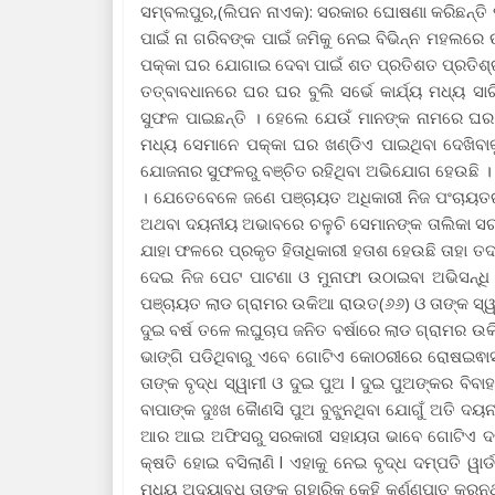
ସମ୍ବଲପୁର,(ଲିପନ ନାଏକ): ସରକାର ଘୋଷଣା କରିଛନ୍ତି ପ
ପାଇଁ ନା ଗରିବଙ୍କ ପାଇଁ ଜମିକୁ ନେଇ ବିଭିନ୍ନ ମହଲରେ ଉ
ପକ୍କା ଘର ଯୋଗାଇ ଦେବା ପାଇଁ ଶତ ପ୍ରତିଶତ ପ୍ରତିଶ୍ରୁ
ତତ୍ବାବଧାନରେ ଘର ଘର ବୁଲି ସର୍ଭେ କାର୍ଯ୍ୟ ମଧ୍ୟ
ସୁଫଳ ପାଇଛନ୍ତି । ହେଲେ ଯେଉଁ ମାନଙ୍କ ନାମରେ ଘର ଆ
ମଧ୍ୟ ସେମାନେ ପକ୍କା ଘର ଖଣ୍ଡିଏ ପାଇଥିବା ଦେଖିବାକୁ
ଯୋଜନାର ସୁଫଳରୁ ବଞ୍ଚିତ ରହିଥିବା ଅଭିଯୋଗ ହେଉଛି । ଏହ
। ଯେତେବେଳେ ଜଣେ ପଞ୍ଚାୟତ ଅଧିକାରୀ ନିଜ ପଂଚାୟତର 
ଅଥବା ଦୟନୀୟ ଅଭାବରେ ଚଳୁଚି ସେମାନଙ୍କ ତାଲିକା ସରକା
ଯାହା ଫଳରେ ପ୍ରକୃତ ହିତାଧିକାରୀ ହତାଶ ହେଉଛି ତାହା ତଦ
ଦେଇ ନିଜ ପେଟ ପାଟଣା ଓ ମୁନାଫା ଉଠାଇବା ଅଭିସନ୍ଧି 
ପଞ୍ଚାୟତ ଲାଡ ଗ୍ରାମର ଉକିଆ ରାଉତ(୬୬) ଓ ତାଙ୍କ ସ୍ୱା
ଦୁଇ ବର୍ଷ ତଳେ ଲଘୁଚାପ ଜନିତ ବର୍ଷାରେ ଲାଡ ଗ୍ରାମର ଉକିଆ
ଭାଙ୍ଗି ପଡିଥିବାରୁ ଏବେ ଗୋଟିଏ କୋଠରୀରେ ରୋଷଇଵାସ
ତାଙ୍କ ବୃଦ୍ଧ ସ୍ୱାମୀ ଓ ଦୁଇ ପୁଅ l ଦୁଇ ପୁଅଙ୍କର ବ
ବାପାଙ୍କ ଦୁଃଖ କୋୖଣସି ପୁଅ ବୁଝୁନଥିବା ଯୋଗୁଁ ଅତି ଦୟନ
ଆର ଆଇ ଅଫିସରୁ ସରକାରୀ ସହାୟତା ଭାବେ ଗୋଟିଏ ଦରି ଆଣ
କ୍ଷତି ହୋଇ ବସିଲାଣି l ଏହାକୁ ନେଇ ବୃଦ୍ଧ ଦମ୍ପତି ୱା
ମଧ୍ୟ ଅଦ୍ୟାବଧି ତାଙ୍କ ଗୁହାରିକୁ କେହି କର୍ଣ୍ଣପାତ କରୁନଥି