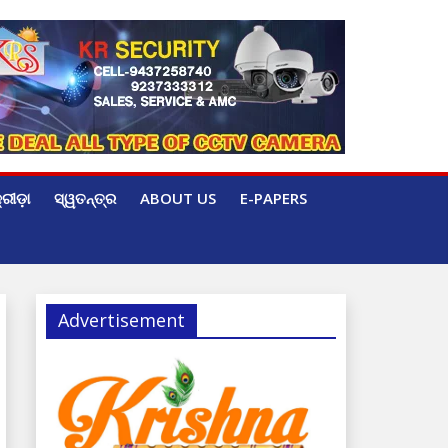
୍ରୀଡ଼ା
ସ୍ୱତନ୍ତ୍ର
ABOUT US
E-PAPERS
Advertisement