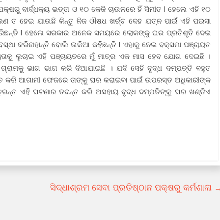
କ୍ଷରୁ ବାର୍ଦ୍ଧକ୍ୟ ଭତ୍ତା ଓ ୧୦ କେଜି ଚାଉଳରେ ହିଁ ସିମୀତ l ହେଲେ ଏହି ୧୦
ାଲଣ ତ ହେଇ ଯାଉଛି କିନ୍ତୁ ନିଜ ଔଷଧ ଖର୍ଚ୍ଚ ଦେହ ଯତ୍ନ ପାଇଁ ଏହି ପଇସା
କରିଛନ୍ତି l ହେଲେ ସରକାର ଅନେକ ସମୟରେ ଲୋକଙ୍କୁ ଘର ପ୍ରତିଶୃତି ଦେଇ
ବସ୍ଥା କରିନାହାନ୍ତି ବୋଲି ଉକିଆ କହିଛନ୍ତି l ଏହାକୁ ନେଇ ବକ୍ସମା ପଞ୍ଚାୟତ
ହାୟତାକୁ ଲୁଚାଇ ଏହି ପଞ୍ଚାୟତରେ ମୁଁ ମାତ୍ର ଏକ ମାସ ହେବ ଯୋଗ ଦେଇଛି ।
ରାମକୁ ଭାଗ ଭାଗ କରି ଦିଆଯାଇଛି । ଯଦି ସେହି ବୃଦ୍ଧ ଦମ୍ପତ୍ତି ବହୁତ
କ୍ଷାତ କରି ଆଗାମୀ ଫେଜରେ ତାଙ୍କୁ ଘର କରାଇବା ପାଇଁ ଉପରସ୍ତ ଅଧିକାରୀଙ୍କ
 ତୁରନ୍ତ ଏହି ଘଟଣାର ତଦନ୍ତ କରି ଅସହାୟ ବୃଦ୍ଧ ଦମ୍ପତିଙ୍କୁ ଘର ଖଣ୍ଡିଏ
ସିଦ୍ଧାଶ୍ରମ ସେବା ପ୍ରତିଷ୍ଠାନ ପକ୍ଷରୁ କର୍ମଶାଳା