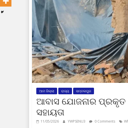
ଆମ ଜିଲ୍ଲା
ରାଜ୍ୟ
ସମ୍ବଲପୁର
ଆବାସ ଯୋଜନାର ପ୍ରକୃତ ହି
ସହାୟତା
11/05/2026
YWPSENU3
0 Comments
Wh