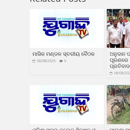
ମାସିକ ମଣ୍ଡଳ ସ୍ତରୀୟ ବୈଠକ
ଅନୁଦାନ ପ
ପୂରଣରେ ଟ
06/08/2026
0
ପ୍ରତିବା
06/08/20