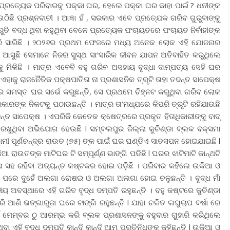
୍ରତ୍ୟେକ ପରିବାରକୁ ପକ୍କା ଘର, ହେଲେ ପକ୍କା ଘର କାହା ପାଇଁ ? ଧନୀଙ୍କ
ଠିଛି ପ୍ରଶ୍ନବାଚୀ । ଆଜ୍ଞା ହଁ , ସରକାର ଏବେ ପ୍ରତ୍ଯେକ ଗରିବ ଗୁରୁବାଙ୍କୁ
ତି ବଦ୍ଧ ଥିବା କହୁଥିବା ବେଳେ ପ୍ରତ୍ୟେକ ପଂଚାୟତରେ ପଂଚାୟତ ନିର୍ବାହୀଙ୍କ
 ସାରି ସାରିଛି । ୨୦୨୬ର ପ୍ରଥମ ଫେଜରେ ମଧ୍ୟ ଅନେକ ଲୋକ ଏହି ଯୋଜନାର
ସୁଛି ସେମାନେ ନିଜର ସୁସ୍ଥ ସାଂସାରିକ ଜୀବନ ଯାପନ ଅତିବାହିତ କରୁଥିଲେ
 ମିଳିଛି । ମାତ୍ର ଏବେବି ବହୁ ଗରିବ ଅସହାୟ ବୃଦ୍ଧା ଦାମ୍ପତ୍ୟ ସେହି ଘର
ାକୁ ରାଜନୈତିକ ପକ୍ଷପାତିତା ନା ପ୍ରଶାସନିକ ତ୍ରୃଟି ତାହା ତଦନ୍ତ ସାପେକ୍ଷ
ସମସ୍ତ ଘର ସର୍ଭେ କରୁଛନ୍ତି, ସେ ପ୍ରଥମେ ଚିହ୍ନଟ କରୁଥିବା ଗରିବ ଲୋକ
ରଙ୍କ ନିକଟକୁ ପଠାଉଛନ୍ତି । ମାତ୍ର ତା’ମଧ୍ଯରେ କିପରି ତ୍ରୃଟି ରହିଯାଉଛି
ନ୍ତ ସାପେକ୍ଷ । ଏପରିକି କେତେକ କ୍ଷେତ୍ରରେ ପ୍ରକୃତ ହିତାଧିକାରୀଙ୍କୁ ବାଦ୍
ରଖୁଥିବା ଅଭିଯୋଗ ହେଉଛି l ସମ୍ବଲପୁର ଜିଲ୍ଲା କୁଚିଣ୍ଡା ବ୍ଲକ ବକ୍ସମା
ମୀ ପୂର୍ଣଚନ୍ଦ୍ର ରାଉତ (୭୫) ଙ୍କ ପାଇଁ ଘର ଘଣ୍ଡିଏ ସାତସପନ ହୋଇଯାଇଛି l
 ରାଉତଙ୍କ ମାଟିଘର ଟି ସମ୍ପୂର୍ଣ୍ଣ ଭାଙ୍ଗି ପଡିଛି l ଘରର ଝାଟିମାଟି କାନ୍ଥଟି
 ସହ ରହିବା ଅତ୍ୟନ୍ତ କଷ୍ଟକର ହୋଇ ପଡ଼ିଛି । ପରିବାର କହିଲେ ଉକିଆ ଓ
ିବାହ ପରେ ଦୁହେଁ ଅଲଗା ରୋଷଇ ଓ ଅଲଗା ଅଲଗା ହୋଇ ଚଳୁଛନ୍ତି । ବୃଦ୍ଧ ମାଁ
ୀୟ ଅବସ୍ଥାରେ ଏହି ଗରିବ ବୃଦ୍ଧ ଦମ୍ପତି ରହୁଛନ୍ତି । ବହୁ କଷ୍ଟରେ କୁଚିଣ୍ଡା
ି ଭଙ୍ଗାରୁଜା ଘରେ ଟାଙ୍ଗି ରହୁଛନ୍ତି l ଯାହା ଚଳିତ ଲଘୁଚାପ ବର୍ଷା ରେ
ର୍ଡ ମେମ୍ବର ଠୁ ଆରମ୍ଭ କରି ବ୍ଲକ ପ୍ରଶାସନଙ୍କୁ ବହୁବାର ଗୁହାରି କରିଥିଲେ
ବା ଏହି ବୃଦ୍ଧ ଦମ୍ପତି କାନ୍ଦି କାନ୍ଦି ଆମ ପ୍ରତିନିଧିଙ୍କୁ କହିଛନ୍ତି l ଉକିଆ ଓ