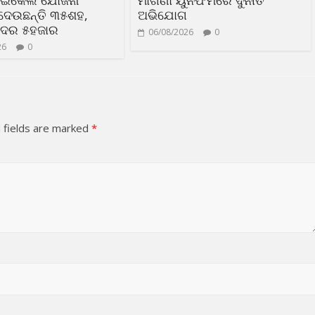
ସାଇକେଲ ଯୋଜନା
ମାଗଣା ୟୁନିଫର୍ମରେ ଦୁର୍ନୀତି
ଦେଉଛନ୍ତି ୩୫ଶହ,
ଅଭିଯୋଗ
 ଦର ୫ହଜାର
06/08/2026
0
26
0
 fields are marked
*