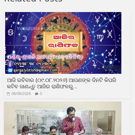
ଆଜି ରବିବାର (୦୯.୦୮.୨୦୨୬) ଆପଣଙ୍କ ଦିନଟି କିପରି
କଟିବ ଜାଣନ୍ତୁ ଆଜିର ରାଶିଫଳରୁ…
08/08/2026
0