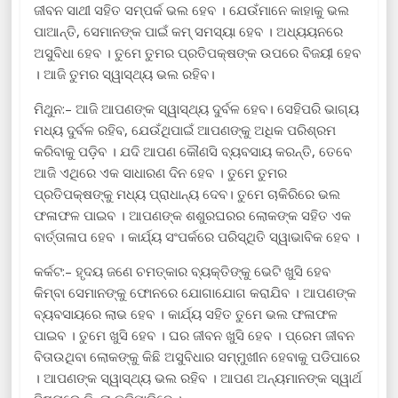
ଜୀବନ ସାଥୀ ସହିତ ସମ୍ପର୍କ ଭଲ ହେବ । ଯେଉଁମାନେ କାହାକୁ ଭଲ
ପାଆନ୍ତି, ସେମାନଙ୍କ ପାଇଁ କମ୍ ସମସ୍ୟା ହେବ । ଅଧ୍ୟୟନରେ
ଅସୁବିଧା ହେବ । ତୁମେ ତୁମର ପ୍ରତିପକ୍ଷଙ୍କ ଉପରେ ବିଜୟୀ ହେବ
। ଆଜି ତୁମର ସ୍ୱାସ୍ଥ୍ୟ ଭଲ ରହିବ।
ମିଥୁନ:– ଆଜି ଆପଣଙ୍କ ସ୍ୱାସ୍ଥ୍ୟ ଦୁର୍ବଳ ହେବ। ସେହିପରି ଭାଗ୍ୟ
ମଧ୍ୟ ଦୁର୍ବଳ ରହିବ, ଯେଉଁଥିପାଇଁ ଆପଣଙ୍କୁ ଅଧିକ ପରିଶ୍ରମ
କରିବାକୁ ପଡ଼ିବ । ଯଦି ଆପଣ କୌଣସି ବ୍ୟବସାୟ କରନ୍ତି, ତେବେ
ଆଜି ଏଥିରେ ଏକ ସାଧାରଣ ଦିନ ହେବ । ତୁମେ ତୁମର
ପ୍ରତିପକ୍ଷଙ୍କୁ ମଧ୍ୟ ପ୍ରାଧାନ୍ୟ ଦେବ। ତୁମେ ଚାକିରିରେ ଭଲ
ଫଳାଫଳ ପାଇବ । ଆପଣଙ୍କ ଶଶୁରଘରର ଲୋକଙ୍କ ସହିତ ଏକ
ବାର୍ତ୍ତାଳାପ ହେବ । କାର୍ଯ୍ୟ ସଂପର୍କରେ ପରିସ୍ଥିତି ସ୍ୱାଭାବିକ ହେବ ।
କର୍କଟ:– ହୃଦୟ ଜଣେ ଚମତ୍କାର ବ୍ୟକ୍ତିଙ୍କୁ ଭେଟି ଖୁସି ହେବ
କିମ୍ବା ସେମାନଙ୍କୁ ଫୋନରେ ଯୋଗାଯୋଗ କରାଯିବ । ଆପଣଙ୍କ
ବ୍ୟବସାୟରେ ଲାଭ ହେବ । କାର୍ଯ୍ୟ ସହିତ ତୁମେ ଭଲ ଫଳାଫଳ
ପାଇବ । ତୁମେ ଖୁସି ହେବ । ଘର ଜୀବନ ଖୁସି ହେବ । ପ୍ରେମ ଜୀବନ
ବିତାଉଥିବା ଲୋକଙ୍କୁ କିଛି ଅସୁବିଧାର ସମ୍ମୁଖୀନ ହେବାକୁ ପଡିପାରେ
। ଆପଣଙ୍କ ସ୍ୱାସ୍ଥ୍ୟ ଭଲ ରହିବ । ଆପଣ ଅନ୍ୟମାନଙ୍କ ସ୍ୱାର୍ଥ