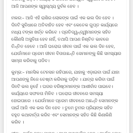
ଆଜି ଆପଣଙ୍କ ସ୍ୱାସ୍ଥ୍ୟ ଦୁର୍ବଳ ହେବ ।
ମକର:– ଆଜି ଏହି ରାଶିର ଲୋକଙ୍କ ପାଇଁ ଏକ ଭଲ ଦିନ ହେବ ।
ଦିନଟି ସୁବିଧାରେ ଅତିବାହିତ ହେବ ଏବଂ କେତେକ ଗୁପ୍ତ କାର୍ଯ୍ୟରେ
ମଧ୍ୟ ଟଙ୍କା ଖର୍ଚ୍ଚ କରିବେ । ପ୍ରତିଦ୍ୱନ୍ଦ୍ୱୀମାନଙ୍କ ସହିତ
କୌଣସି ଅସୁବିଧା ହେବ ନାହିଁ, ତଥାପି ଆପଣ ନିଶ୍ଚିତ ଭାବରେ
ଚିନ୍ତିତ ହେବେ । ଆଜି ଘରୋଇ ଜୀବନ ପାଇଁ ଏକ ଭଲ ଦିନ ହେବ,
ଯେଉଁମାନେ ପ୍ରେମ ଜୀବନ ବିତାଉଛନ୍ତି ସେମାନଙ୍କୁ କିଛି ସମସ୍ୟାର
ସାମ୍ନା କରିବାକୁ ପଡିବ।
କୁମ୍ଭ:– ମାନସିକ ଟେନସନ ରହିପାରେ, ଯାହାକୁ ଏଡ଼ାଇବା ପାଇଁ ଯାହା
ଆପଣଙ୍କୁ ନିଜେ ଚେଷ୍ଟା କରିବାକୁ ପଡ଼ିବ । ଯାତ୍ରା କରିବା ପାଇଁ
ଦିନଟି ଭଲ ନୁହେଁ । ଘରର ବରିଷ୍ଠମାନଙ୍କ ଆଶୀର୍ବାଦ ପାଇବେ।
କାର୍ଯ୍ୟରେ ସଫଳତା ମିଳିବ । ଘରୋଇ ଜୀବନରେ ସମସ୍ୟା
ହୋଇପାରେ । ଯେଉଁମାନେ ପ୍ରେମ ଜୀବନରେ ଅଛନ୍ତି ସେମାନଙ୍କ
ପାଇଁ ଆଜି ଏକ ଭଲ ଦିନ ହେବ । ତୁମେ ତୁମର ପ୍ରିୟଙ୍କ ସହିତ
ବହୁତ କଥାବାର୍ତ୍ତା କରିବ ଏବଂ ସେମାନଙ୍କ ସହିତ କିଛି କିଣାକିଣି
କରିବ ।