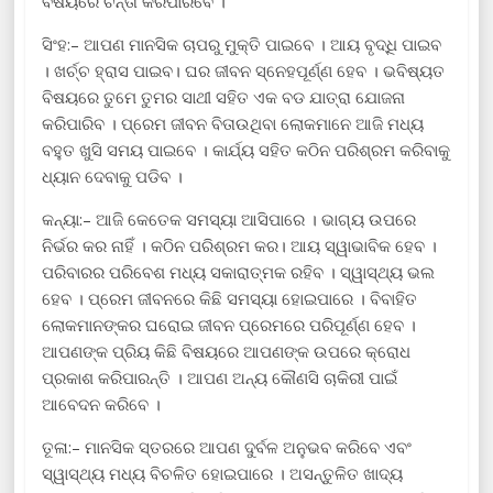
ବିଷୟରେ ଚିନ୍ତା କରିପାରିବେ ।
ସିଂହ:– ଆପଣ ମାନସିକ ଚାପରୁ ମୁକ୍ତି ପାଇବେ । ଆୟ ବୃଦ୍ଧି ପାଇବ
। ଖର୍ଚ୍ଚ ହ୍ରାସ ପାଇବ। ଘର ଜୀବନ ସ୍ନେହପୂର୍ଣ୍ଣ ହେବ । ଭବିଷ୍ୟତ
ବିଷୟରେ ତୁମେ ତୁମର ସାଥୀ ସହିତ ଏକ ବଡ ଯାତ୍ରା ଯୋଜନା
କରିପାରିବ । ପ୍ରେମ ଜୀବନ ବିତାଉଥିବା ଲୋକମାନେ ଆଜି ମଧ୍ୟ
ବହୁତ ଖୁସି ସମୟ ପାଇବେ । କାର୍ଯ୍ୟ ସହିତ କଠିନ ପରିଶ୍ରମ କରିବାକୁ
ଧ୍ୟାନ ଦେବାକୁ ପଡିବ ।
କନ୍ୟା:– ଆଜି କେତେକ ସମସ୍ୟା ଆସିପାରେ । ଭାଗ୍ୟ ଉପରେ
ନିର୍ଭର କର ନାହିଁ । କଠିନ ପରିଶ୍ରମ କର। ଆୟ ସ୍ୱାଭାବିକ ହେବ ।
ପରିବାରର ପରିବେଶ ମଧ୍ୟ ସକାରାତ୍ମକ ରହିବ । ସ୍ୱାସ୍ଥ୍ୟ ଭଲ
ହେବ । ପ୍ରେମ ଜୀବନରେ କିଛି ସମସ୍ୟା ହୋଇପାରେ । ବିବାହିତ
ଲୋକମାନଙ୍କର ଘରୋଇ ଜୀବନ ପ୍ରେମରେ ପରିପୂର୍ଣ୍ଣ ହେବ ।
ଆପଣଙ୍କ ପ୍ରିୟ କିଛି ବିଷୟରେ ଆପଣଙ୍କ ଉପରେ କ୍ରୋଧ
ପ୍ରକାଶ କରିପାରନ୍ତି । ଆପଣ ଅନ୍ୟ କୌଣସି ଚାକିରୀ ପାଇଁ
ଆବେଦନ କରିବେ ।
ତୂଳା:– ମାନସିକ ସ୍ତରରେ ଆପଣ ଦୁର୍ବଳ ଅନୁଭବ କରିବେ ଏବଂ
ସ୍ୱାସ୍ଥ୍ୟ ମଧ୍ୟ ବିଚଳିତ ହୋଇପାରେ । ଅସନ୍ତୁଳିତ ଖାଦ୍ୟ