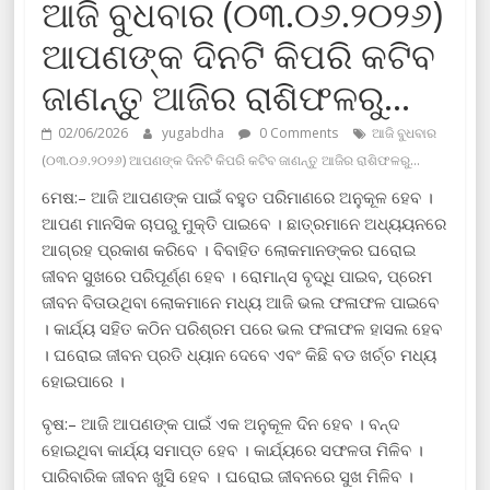
ଆଜି ବୁଧବାର (୦୩.୦୬.୨୦୨୬)
ଆପଣଙ୍କ ଦିନଟି କିପରି କଟିବ
ଜାଣନ୍ତୁ ଆଜିର ରାଶିଫଳରୁ…
02/06/2026
yugabdha
0 Comments
ଆଜି ବୁଧବାର
(୦୩.୦୬.୨୦୨୬) ଆପଣଙ୍କ ଦିନଟି କିପରି କଟିବ ଜାଣନ୍ତୁ ଆଜିର ରାଶିଫଳରୁ…
ମେଷ:– ଆଜି ଆପଣଙ୍କ ପାଇଁ ବହୁତ ପରିମାଣରେ ଅନୁକୂଳ ହେବ ।
ଆପଣ ମାନସିକ ଚାପରୁ ମୁକ୍ତି ପାଇବେ । ଛାତ୍ରମାନେ ଅଧ୍ୟୟନରେ
ଆଗ୍ରହ ପ୍ରକାଶ କରିବେ । ବିବାହିତ ଲୋକମାନଙ୍କର ଘରୋଇ
ଜୀବନ ସୁଖରେ ପରିପୂର୍ଣ୍ଣ ହେବ । ରୋମାନ୍ସ ବୃଦ୍ଧି ପାଇବ, ପ୍ରେମ
ଜୀବନ ବିତାଉଥିବା ଲୋକମାନେ ମଧ୍ୟ ଆଜି ଭଲ ଫଳାଫଳ ପାଇବେ
। କାର୍ଯ୍ୟ ସହିତ କଠିନ ପରିଶ୍ରମ ପରେ ଭଲ ଫଳାଫଳ ହାସଲ ହେବ
। ଘରୋଇ ଜୀବନ ପ୍ରତି ଧ୍ୟାନ ଦେବେ ଏବଂ କିଛି ବଡ ଖର୍ଚ୍ଚ ମଧ୍ୟ
ହୋଇପାରେ ।
ବୃଷ:– ଆଜି ଆପଣଙ୍କ ପାଇଁ ଏକ ଅନୁକୂଳ ଦିନ ହେବ । ବନ୍ଦ
ହୋଇଥିବା କାର୍ଯ୍ୟ ସମାପ୍ତ ହେବ । କାର୍ଯ୍ୟରେ ସଫଳତା ମିଳିବ ।
ପାରିବାରିକ ଜୀବନ ଖୁସି ହେବ । ଘରୋଇ ଜୀବନରେ ସୁଖ ମିଳିବ ।