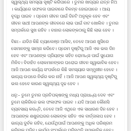
ସ୍ୱାସ୍ଥ୍ୟ ସମସ୍ୟା ସୃଷ୍ଟି କରିପାରେ । ତୁମର ଖାଦ୍ୟର ଯତ୍ନ ନିଅ
। କାର୍ଯ୍ୟରେ ସଫଳତା ପାଇବାରେ ବିଳମ୍ବ ହୋଇପାରେ । ଆୟ
ବୃଦ୍ଧି ପାଇବ । ପ୍ରେମ ଜୀବନ ପାଇଁ ଦିନଟି ଅନୁକୂଳ ହେବ ଏବଂ
ଜୀବନ ସାଥୀ ଆପଣଙ୍କ ଜୀବନରେ ଲାଭ ପାଇଁ ବାଟ ଖୋଲିବ । ତୁମର
ସମ୍ପର୍କରେ ସୁଖ ରହିବ । ବାହାର ଲୋକଙ୍କଠାରୁ କିଛି ଲାଭ ହେବ ।
ବିଛା:– ଯଦିଓ କିଛି ଚ୍ୟାଲେଞ୍ଜ ଆସିବ, ତେବେ ଆପଣ ଖୁସିରେ
ସେମାନଙ୍କୁ ସାମ୍ନା କରିବେ। ପ୍ରେମ ଦୃଷ୍ଟିରୁ ଆଜି ଏକ ଭଲ ଦିନ
ହେବ ଏବଂ ଆପଣଙ୍କ ପ୍ରିୟଙ୍କ ସହିତ ରୋମାନ୍ସ ପାଇଁ ସୁଯୋଗ
ମିଳିବ। ବିବାହିତ ଲୋକମାନଙ୍କର ଘରୋଇ ଜୀବନ ସ୍ୱାଭାବିକ ହେବ।
ଆଜି ଆପଣ କାର୍ଯ୍ୟ ସଂପର୍କରେ କିଛି ସମସ୍ୟାର ସମ୍ମୁଖୀନ ହେବେ ।
ଭାଗ୍ୟ ଉପରେ ନିର୍ଭର କର ନାହିଁ । ଆଜି ଆପଣ ସ୍ୱାସ୍ଥ୍ୟ ଦୃଷ୍ଟିରୁ
ଭଲ ହେବେ କାରଣ ସ୍ୱାସ୍ଥ୍ୟ ଦୃଢ ହେବ ।
ଧନୁ:– ତୁମେ ତୁମର ପ୍ରତିପକ୍ଷଙ୍କୁ ମଧ୍ୟ ପ୍ରାଧାନ୍ୟ ଦେବ ଏବଂ
ତୁମେ ଚାକିରିରେ ଭଲ ଫଳାଫଳ ପାଇବ । ଯଦି ଆପଣ କୌଣସି
ବ୍ୟବସାୟ କରନ୍ତି, ତେବେ ଆଜି ଏଥିରେ ଏକ ସାଧାରଣ ଦିନ ହେବ ।
ଆପଣଙ୍କ ଶଶୁରଘରର ଲୋକଙ୍କ ସହିତ ଏକ ବାର୍ତ୍ତାଳାପ ହେବ ।
ଭାଗ୍ୟ ଦୁର୍ବଳ ରହିବ, ଯେଉଁଥିପାଇଁ ଆପଣଙ୍କୁ ଅଧିକ ପରିଶ୍ରମ
କରିବାକୁ ପଡ଼ିବ। କାର୍ଯ୍ୟ ସଂପର୍କରେ ପରିସ୍ଥିତି ସ୍ୱାଭାବିକ ହେବ।