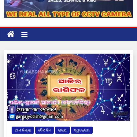
ଆମ ଜିଲ୍ଲା
ଦୈନ ଦିନ
ରାଜ୍ୟ
ସ୍ୱତନ୍ତ୍ର