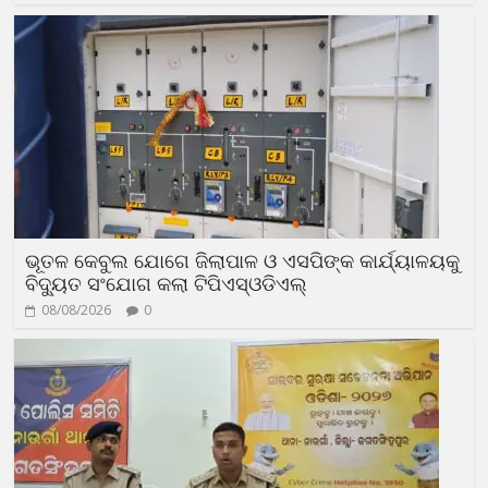
ଭୂତଳ କେବୁଲ ଯୋଗେ ଜିଲାପାଳ ଓ ଏସପିଙ୍କ କାର୍ଯ୍ୟାଳୟକୁ
ବିଦ୍ୟୁତ ସଂଯୋଗ କଲା ଟିପିଏସ୍ଓଡିଏଲ୍
08/08/2026
0