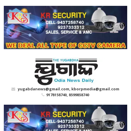
Skip
to
content
yugabdanews@gmail.com, kborpmedia@gmail.com
9178158740, 8599858740