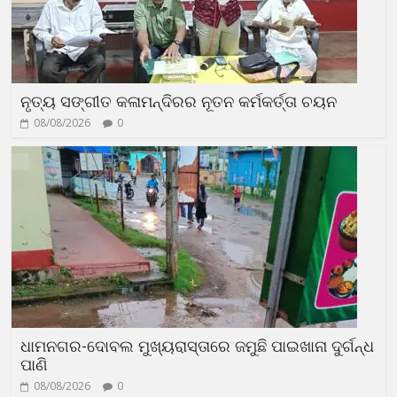
ନୃତ୍ୟ ସଙ୍ଗୀତ କଳାମନ୍ଦିରର ନୂତନ କର୍ମକର୍ତ୍ତା ଚୟନ
08/08/2026
0
ଧାମନଗର-ଦୋବଲ ମୁଖ୍ୟରାସ୍ତାରେ ଜମୁଛି ପାଇଖାନା ଦୁର୍ଗନ୍ଧ
ପାଣି
08/08/2026
0