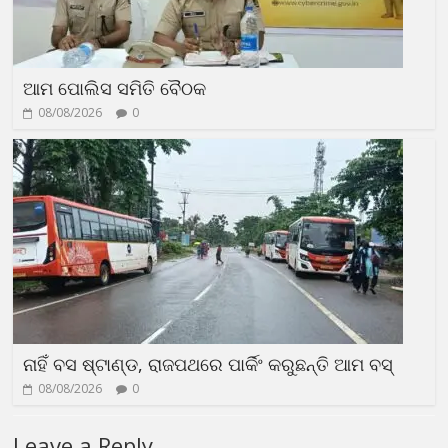
ଆମ ପୋଲିସ ସମିତି ବୈଠକ
08/08/2026
0
ନାହିଁ ବସ ଷ୍ଟାଣ୍ଡ, ରାଜପଥରେ ପାର୍କିଂ କରୁଛନ୍ତି ଆମ ବସ୍
08/08/2026
0
Leave a Reply