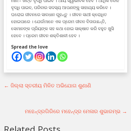
ମୀନ:– ଖର୍ଚ୍ଚ ବୃଦ୍ଧି ପାଇବ । ଆୟ ସ୍ୱାଭାବିକ ହେବ । ଆର୍ଥିକ ବୋଝ
ବୃଦ୍ଧି ପାଇବ, ପରିବାର ସଦସ୍ୟ ଆପଣଙ୍କୁ ସାହାଯ୍ୟ କରିବେ ।
ଘରୋଇ ଜୀବନରେ ସାବଧାନ ରୁହନ୍ତୁ । ଜୀବନ ସାଥୀ କ୍ରୋଧିତ
ହୋଇପାରେ । ଯେଉଁମାନେ ଏକ ପ୍ରେମ ଜୀବନ ବିତାଉଛନ୍ତି,
ସେମାନଙ୍କ ପ୍ରିୟଙ୍କ ସହ କଥା ହୋଇ ସାକ୍ଷାତ କରି ବହୁତ ଖୁସି
ହେବେ । ପ୍ରେମ ଜୀବନ ଶକ୍ତିଶାଳୀ ହେବ ।
Spread the love
←
ଜିଲ୍ଲା ସ୍ତରୀୟ ମିଳିତ ଅଭିଯୋଗ ଶୁଣାଣି
ମହେନ୍ଦ୍ରଗିରିରେ ମହେନ୍ଦ୍ର ମେଳାର ଶୁଭାରମ୍ଭ
→
Related Posts