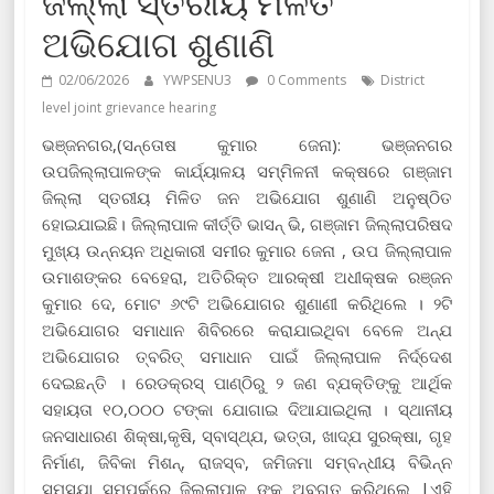
ଜିଲ୍ଲା ସ୍ତରୀୟ ମିଳିତ
ଅଭିଯୋଗ ଶୁଣାଣି
02/06/2026
YWPSENU3
0 Comments
District
level joint grievance hearing
ଭଞ୍ଜନଗର,(ସନ୍ତୋଷ କୁମାର ଜେନା): ଭଞ୍ଜନଗର
ଉପଜିଲ୍ଲାପାଳଙ୍କ କାର୍ଯ୍ୟାଳୟ ସମ୍ମିଳନୀ କକ୍ଷରେ ଗଞ୍ଜାମ
ଜିଲ୍ଲା ସ୍ତରୀୟ ମିଳିତ ଜନ ଅଭିଯୋଗ ଶୁଣାଣି ଅନୁଷ୍ଠିତ
ହୋଇଯାଇଛି। ଜିଲ୍ଲାପାଳ କୀର୍ତ୍ତି ଭାସନ୍ ଭି, ଗଞ୍ଜାମ ଜିଲ୍ଲାପରିଷଦ
ମୁଖ୍ୟ ଉନ୍ନୟନ ଅଧିକାରୀ ସମୀର କୁମାର ଜେନା , ଉପ ଜିଲ୍ଲାପାଳ
ଉମାଶଙ୍କର ବେହେରା, ଅତିରିକ୍ତ ଆରକ୍ଷୀ ଅଧୀକ୍ଷକ ରଞ୍ଜନ
କୁମାର ଦେ, ମୋଟ ୬୯ଟି ଅଭିଯୋଗର ଶୁଣାଣୀ କରିଥିଲେ । ୨ଟି
ଅଭିଯୋଗର ସମାଧାନ ଶିବିରରେ କରାଯାଇଥିବା ବେଳେ ଅନ୍ଯ
ଅଭିଯୋଗର ତ୍ବରିତ୍ ସମାଧାନ ପାଇଁ ଜିଲ୍ଲାପାଳ ନିର୍ଦ୍ଦେଶ
ଦେଇଛନ୍ତି । ରେଡକ୍ରସ୍ ପାଣ୍ଠିରୁ ୨ ଜଣ ବ୍ଯକ୍ତିଙ୍କୁ ଆର୍ଥିକ
ସହାୟତା ୧୦,୦୦୦ ଟଙ୍କା ଯୋଗାଇ ଦିଆଯାଇଥିଲା । ସ୍ଥାନୀୟ
ଜନସାଧାରଣ ଶିକ୍ଷା,କୃଷି, ସ୍ବାସ୍ଥ୍ଯ, ଭତ୍ତା, ଖାଦ୍ଯ ସୁରକ୍ଷା, ଗୃହ
ନିର୍ମାଣ, ଜିବିକା ମିଶନ୍, ରାଜସ୍ବ, ଜମିଜମା ସମ୍ବନ୍ଧୀୟ ବିଭିନ୍ନ
ସମସ୍ଯା ସମ୍ପର୍କରେ ଜିଲ୍ଲାପାଳ ଙ୍କୁ ଅବଗତ କରିଥିଲେ |ଏହି