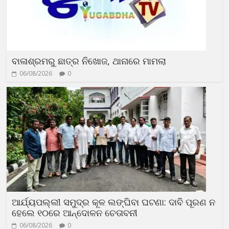
ବାଳାଶ୍ରମରୁ ଛାତ୍ର ନିଖୋଜ, ଥାନାରେ ମାମଲା
06/08/2026
0
ଆର୍ଯ୍ୟପଲ୍ଲୀ ସମୁଦ୍ର କୂଳ ଲଙ୍ଘିବା ଘଟଣା: ଦାବି ପୂରଣ ନ
ହେଲେ ୧୦ରେ ଆନ୍ଦୋଳନ ଚେତାବନୀ
06/08/2026
0