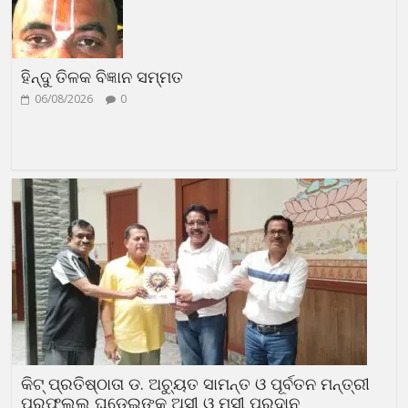
ହିନ୍ଦୁ ତିଳକ ବିଜ୍ଞାନ ସମ୍ମତ
06/08/2026
0
କିଟ୍ ପ୍ରତିଷ୍ଠାତା ଡ. ଅଚ୍ୟୁତ ସାମନ୍ତ ଓ ପୂର୍ବତନ ମନ୍ତ୍ରୀ
ପ୍ରଫୁଲ୍ଲ ଘଡେଇଙ୍କୁ ଅସୀ ଓ ମସୀ ପ୍ରଦାନ