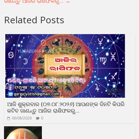
ଜାଣନ୍ତୁ ଆଜିର ରାଶିଫଳରୁ…
→
Related Posts
ଆଜି ଶୁକ୍ରବାର (୦୭.୦୮.୨୦୨୬) ଆପଣଙ୍କ ଦିନଟି କିପରି
କଟିବ ଜାଣନ୍ତୁ ଆଜିର ରାଶିଫଳରୁ…
06/08/2026
0