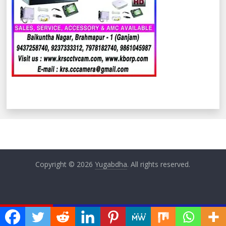
Copyright © 2026
Yugabdha
. All rights reserved.
ଏବେ ଏବେ
୮.୨୦୨୬) ଆପଣଙ୍କ ଦିନଟି କିପରି କଟିବ ଜାଣନ୍ତୁ ଆଜିର ରାଶିଫଳରୁ…