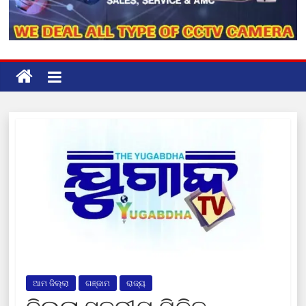
ଆମ ଜିଲ୍ଲା
ଗଞ୍ଜାମ
ରାଜ୍ୟ