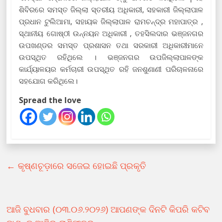
ଶିବିରରେ ସମସ୍ତ ଜିଲ୍ଲା ସ୍ତରୀୟ ଅଧିକାରୀ, ସହକାରୀ ଜିଲ୍ଲାପାଳ
ପ୍ରଧାନ ଟୁଲିଆମା, ସହାୟକ ଜିଲ୍ଲାପାଳ ରାମଚନ୍ଦ୍ର ମହାପାତ୍ର ,
ସ୍ଥାନୀୟ ଗୋଷ୍ଠୀ ଉନ୍ନୟନ ଅଧିକାରୀ , ତହସିଲଦାର ଭଞ୍ଜନଗର
ଉପଖଣ୍ଡର ସମସ୍ତ ପ୍ରଶାସନ ତଥା ସରକାରୀ ଅଧିକାରୀମାନେ
ଉପସ୍ଥିତ ରହିଥିଲେ । ଭଞ୍ଜନଗର ଉପଜିଲ୍ଲାପାଳଙ୍କ
କାର୍ଯ୍ୟାଳୟର କର୍ମଚାରୀ ଉପସ୍ଥିତ ରହି ଜନଶୁଣାଣୀ ପରିଚାଳନାରେ
ସହଯୋଗ କରିଥିଲେ।
Spread the love
←
କୃଷ୍ଣଚୂଡ଼ାରେ ସଜେଇ ହୋଇଛି ପ୍ରକୃତି
ଆଜି ବୁଧବାର (୦୩.୦୬.୨୦୨୬) ଆପଣଙ୍କ ଦିନଟି କିପରି କଟିବ