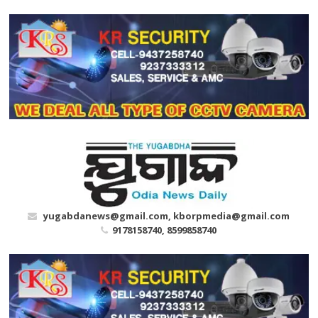
Skip
to
content
yugabdanews@gmail.com, kborpmedia@gmail.com
9178158740, 8599858740