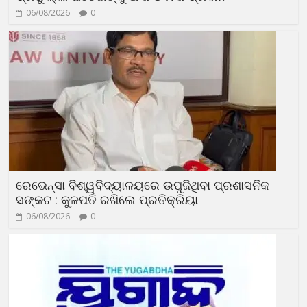
06/08/2026
0
ରେଭେନ୍ସା ବିଶ୍ୱବିଦ୍ୟାଳୟରେ ଉପୁଜିଥିବା ପ୍ରଶାସନିକ
ସଙ୍କଟ : କୁଳପତି ରଖିଲେ ପ୍ରତିକ୍ରିୟା
06/08/2026
0