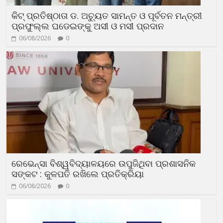
କିଟ୍ ପ୍ରତିଷ୍ଠାତା ଡ. ଅଚ୍ୟୁତ ସାମନ୍ତ ଓ ପୂର୍ବତନ ମନ୍ତ୍ରୀ
ପ୍ରଫୁଲ୍ଲ ଘଡେଇଙ୍କୁ ଅସୀ ଓ ମସୀ ପ୍ରଦାନ
06/08/2026
0
ରେଭେନ୍ସା ବିଶ୍ୱବିଦ୍ୟାଳୟରେ ଉପୁଜିଥିବା ପ୍ରଶାସନିକ
ସଙ୍କଟ : କୁଳପତି ରଖିଲେ ପ୍ରତିକ୍ରିୟା
06/08/2026
0