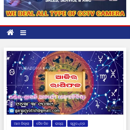
ଆମ ଜିଲ୍ଲା
ଦୈନ ଦିନ
ରାଜ୍ୟ
ସ୍ୱତନ୍ତ୍ର