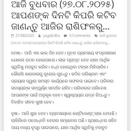
ଆଜି ବୁଧବାର (୨୭.୦୮.୨୦୨୫)
ଆପଣଙ୍କ ଦିନଟି କିପରି କଟିବ
ଜାଣନ୍ତୁ ଆଜିର ରାଶିଫଳରୁ…
27/08/2025
yugabdha
0 Comments
ଆଜି ବୁଧବାର
(୨୭.୦୮.୨୦୨୫) ଆପଣଙ୍କ ଦିନଟି କିପରି କଟିବ ଜାଣନ୍ତୁ ଆଜିର ରାଶିଫଳରୁ…
ମେଷ:– ଆଜି ଏକ ଭଲ ଦିନ ହେବ। ନୂତନ ବ୍ୟବସାୟ ସଂପ୍ରସାରଣ
ଯୋଜନା ଗଠନ ହୋଇପାରେ। ଲାଭ ପ୍ରାପ୍ତ ହେବ ଯାହା ଆର୍ଥିକ
ସ୍ଥିତିକୁ ମଜବୁତ କରିବ। ବନ୍ଦ ହୋଇଥିବା ଟଙ୍କା ମିଳିପାରିବ।
କୌଣସି କାରବାରରୁ ଦୂରେଇ ରୁହନ୍ତୁ। କଠିନ ପରିଶ୍ରମ ଏବଂ
ପ୍ରୟାସ ଦ୍ୱାରା ସମସ୍ତ କାର୍ଯ୍ୟରେ ସଫଳତା ପାଇବେ। ପରିବାର
ସଦସ୍ୟଙ୍କ ସମ୍ପୂର୍ଣ୍ଣ ସମର୍ଥନ ରହିବ। ପରିବାରର ପରିବେଶ
ଆପଣଙ୍କ ପାଇଁ ଅନୁକୂଳ ହେବ। ସ୍ୱାସ୍ଥ୍ୟର ଯତ୍ନ ନିଅନ୍ତୁ।
ବିବାହିତ ଜୀବନ ସୁଖୀ ହେବ।
ବୃଷ:– ଆଜି ଶୁଭ ହେବ। ବ୍ୟବସାୟରେ କଣ୍ଟିଜେଣ୍ଟ୍ ଲାଭ ହେଉଛି।
ଚାକିରିରେ ପଦୋନ୍ନତି ହେବାର ସମ୍ଭାବନା ଅଛି। ସ୍ଥାନାନ୍ତର ସହିତ
ଆୟ ମଧ୍ୟ ବୃଦ୍ଧି ପାଇପାରେ, ଯାହା ଆର୍ଥିକ ସ୍ଥିତିକୁ ମଜବୁତ