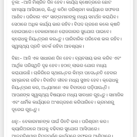
ତୂଳା: –ଆଜି ମିଶ୍ରିତ ଦିନ ହେବ। କାର୍ଯ୍ୟ କ୍ଷେତ୍ରରେ ଛୋଟ
ସମସ୍ୟା ଆସିପାରେ, କିନ୍ତୁ କଠିନ ପରିଶ୍ରମ କାର୍ଯ୍ୟରେ ସଫଳତା
ଆଣିବ। ପରିବାର ଏବଂ ସାଙ୍ଗମାନଙ୍କୁ ମଧ୍ୟ ସମର୍ଥନ କରାଯିବ।
ସେଠାରେ ଅଧିକ କାର୍ଯ୍ୟ ଭାର ରହିବ। ବିପଦ ଗ୍ରହଣ କଲେ କ୍ଷତି
ହୋଇପାରେ। ବେକାରମାନେ ରୋଜଗାରର ସୁଯୋଗ ପାଇବେ।
କ୍ରୋଧକୁ ନିୟନ୍ତ୍ରଣ କରନ୍ତୁ। ପାରିବାରିକ ପରିବେଶ ଭଲ ରହିବ।
ସ୍ୱାସ୍ଥ୍ୟ ପ୍ରତି ସତର୍କ ରହିବା ଆବଶ୍ୟକ।
ବିଛା:– ଆଜି ଏକ ସାଧାରଣ ଦିନ ହେବ। ବ୍ୟବସାୟ ଭଲ କରିବ ଏବଂ
ଆର୍ଥିକ ପରିସ୍ଥିତି ଦୃଢ ହେବ। ହଠାତ୍ ଲାଭର ଯୋଗ ମଧ୍ୟ
କରାଯାଉଛି। ଚାକିରିରେ ସ୍ଥାନାନ୍ତର କିମ୍ବା ପଦୋନ୍ନତି ହେବାର
ସମ୍ଭାବନା ରହିବ। ବିବାହିତ ଜୀବନ ମଧ୍ୟ ସୁଖଦ ହେବ। କ୍ରୋଧକୁ
ନିୟନ୍ତ୍ରଣ କର, ଅନ୍ୟମାନେ ଏକ ବିବାଦରେ ପଡ଼ିପାରନ୍ତି।
ଆପଣଙ୍କ ସ୍ୱାସ୍ଥ୍ୟ ବିଷୟରେ ମଧ୍ୟ ସାବଧାନ ରୁହନ୍ତୁ। ସାମାଜିକ
ଏବଂ ଧାର୍ମିକ କାର୍ଯ୍ୟରେ ଅଂଶଗ୍ରହଣ କରିପାରିବେ। ଭ୍ରମଣରୁ
ଦୂରେଇ ରୁହନ୍ତୁ।
ଧନୁ:– ବେକାରମାନଙ୍କ ପାଇଁ ଦିନଟି ଭଲ। ପରିଶ୍ରମ କର।
କ୍ୟାରିଅରରେ ଆଗକୁ ବଢିବାର ସୁଯୋଗ ଆସିପାରେ।
ଆତ୍ମବିଶ୍ୱାସ ବିପଦପୂର୍ଣ୍ଣ କାର୍ଯ୍ୟରେ ସଫଳତା ଆଣିପାରେ।