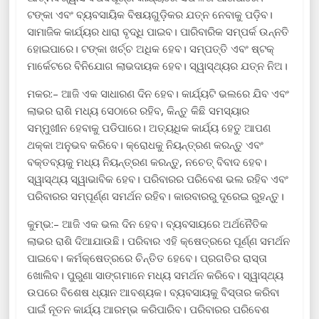
ଟଙ୍କା ଏବଂ ବ୍ୟବସାୟିକ ବିଷୟଗୁଡ଼ିକର ଯତ୍ନ ନେବାକୁ ପଡ଼ିବ।
ସାମାଜିକ କାର୍ଯ୍ୟର ଧାରା ବୃଦ୍ଧି ପାଇବ। ପାରିବାରିକ ସମ୍ପର୍କ ଉନ୍ନତି
ହୋଇପାରେ। ଟଙ୍କା ଖର୍ଚ୍ଚ ଅଧିକ ହେବ। ସମ୍ପତ୍ତି ଏବଂ ଷ୍ଟକ୍
ମାର୍କେଟରେ ବିନିଯୋଗ ଲାଭଦାୟକ ହେବ। ସ୍ୱାସ୍ଥ୍ୟର ଯତ୍ନ ନିଅ।
ମକର:– ଆଜି ଏକ ସାଧାରଣ ଦିନ ହେବ। କାର୍ଯ୍ୟଟି ଭଲରେ ଯିବ ଏବଂ
ଲାଭର ରାଶି ମଧ୍ୟ ସେଠାରେ ରହିବ, କିନ୍ତୁ କିଛି ସମସ୍ୟାର
ସମ୍ମୁଖୀନ ହେବାକୁ ପଡିପାରେ। ଅତ୍ୟଧିକ କାର୍ଯ୍ୟ ହେତୁ ଆପଣ
ଥକ୍କା ଅନୁଭବ କରିବେ। କ୍ରୋଧକୁ ନିୟନ୍ତ୍ରଣ କରନ୍ତୁ ଏବଂ
ବକ୍ତବ୍ୟକୁ ମଧ୍ୟ ନିୟନ୍ତ୍ରଣ କରନ୍ତୁ, ନଚେତ୍ ବିବାଦ ହେବ।
ସ୍ୱାସ୍ଥ୍ୟ ସ୍ୱାଭାବିକ ହେବ। ପରିବାରର ପରିବେଶ ଭଲ ରହିବ ଏବଂ
ପରିବାରର ସମ୍ପୂର୍ଣ୍ଣ ସମର୍ଥନ ରହିବ। କାରବାରରୁ ଦୂରେଇ ରୁହନ୍ତୁ।
କୁମ୍ଭ:– ଆଜି ଏକ ଭଲ ଦିନ ହେବ। ବ୍ୟବସାୟରେ ଅର୍ଥନୈତିକ
ଲାଭର ରାଶି ଦିଆଯାଉଛି। ପରିବାର ଏହି କ୍ଷେତ୍ରରେ ପୂର୍ଣ୍ଣ ସମର୍ଥନ
ପାଇବେ। କର୍ମକ୍ଷେତ୍ରରେ ଚିନ୍ତିତ ହେବେ। ପ୍ରଗତିର ରାସ୍ତା
ଖୋଲିବ। ପୁରୁଣା ସାଙ୍ଗମାନେ ମଧ୍ୟ ସମର୍ଥନ କରିବେ। ସ୍ୱାସ୍ଥ୍ୟ
ଉପରେ ବିଶେଷ ଧ୍ୟାନ ଆବଶ୍ୟକ। ବ୍ୟବସାୟକୁ ବିସ୍ତାର କରିବା
ପାଇଁ ନୂତନ କାର୍ଯ୍ୟ ଆରମ୍ଭ କରିପାରିବ। ପରିବାରର ପରିବେଶ