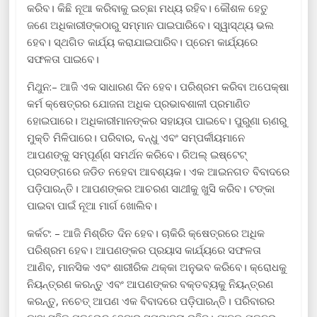
କରିବ। କିଛି ନୂଆ କରିବାକୁ ଇଚ୍ଛା ମଧ୍ୟ ରହିବ। କୌଶଳ ହେତୁ
ଜଣେ ଅଧିକାରୀଙ୍କଠାରୁ ସମ୍ମାନ ପାଇପାରିବେ। ସ୍ୱାସ୍ଥ୍ୟ ଭଲ
ହେବ। ସ୍ଥଗିତ କାର୍ଯ୍ୟ କରାଯାଇପାରିବ। ପ୍ରେମ କାର୍ଯ୍ୟରେ
ସଫଳତା ପାଇବେ।
ମିଥୁନ:– ଆଜି ଏକ ସାଧାରଣ ଦିନ ହେବ। ପରିଶ୍ରମ କରିବା ଅପେକ୍ଷା
କର୍ମ କ୍ଷେତ୍ରର ଯୋଜନା ଅଧିକ ପ୍ରଭାବଶାଳୀ ପ୍ରମାଣିତ
ହୋଇପାରେ। ଅଧିକାରୀମାନଙ୍କର ସହାୟତା ପାଇବେ। ପୁରୁଣା ଋଣରୁ
ମୁକ୍ତି ମିଳିପାରେ। ପରିବାର, ବନ୍ଧୁ ଏବଂ ସମ୍ପର୍କୀୟମାନେ
ଆପଣଙ୍କୁ ସମ୍ପୂର୍ଣ୍ଣ ସମର୍ଥନ କରିବେ। ରିଅଲ୍ ଇଷ୍ଟେଟ୍
ପ୍ରସଙ୍ଗରେ ଜଡିତ ନହେବା ଆବଶ୍ୟକ। ଏକ ଆଇନଗତ ବିବାଦରେ
ପଡ଼ିପାରନ୍ତି। ଆପଣଙ୍କର ଆଚରଣ ସାଥୀକୁ ଖୁସି କରିବ। ଟଙ୍କା
ପାଇବା ପାଇଁ ନୂଆ ମାର୍ଗ ଖୋଲିବ।
କର୍କଟ: – ଆଜି ମିଶ୍ରିତ ଦିନ ହେବ। ଚାକିରି କ୍ଷେତ୍ରରେ ଅଧିକ
ପରିଶ୍ରମ ହେବ। ଆପଣଙ୍କର ପ୍ରୟାସ କାର୍ଯ୍ୟରେ ସଫଳତା
ଆଣିବ, ମାନସିକ ଏବଂ ଶାରୀରିକ ଥକ୍କା ଅନୁଭବ କରିବେ। କ୍ରୋଧକୁ
ନିୟନ୍ତ୍ରଣ କରନ୍ତୁ ଏବଂ ଆପଣଙ୍କର ବକ୍ତବ୍ୟକୁ ନିୟନ୍ତ୍ରଣ
କରନ୍ତୁ, ନଚେତ୍ ଆପଣ ଏକ ବିବାଦରେ ପଡ଼ିପାରନ୍ତି। ପରିବାରର