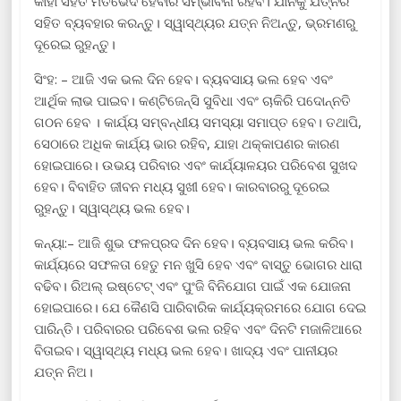
କାହା ସହିତ ମତଭେଦ ହେବାର ସମ୍ଭାବନା ରହିବ। ଯାନକୁ ଯତ୍ନର
ସହିତ ବ୍ୟବହାର କରନ୍ତୁ। ସ୍ୱାସ୍ଥ୍ୟର ଯତ୍ନ ନିଅନ୍ତୁ, ଭ୍ରମଣରୁ
ଦୂରେଇ ରୁହନ୍ତୁ।
ସିଂହ: – ଆଜି ଏକ ଭଲ ଦିନ ହେବ। ବ୍ୟବସାୟ ଭଲ ହେବ ଏବଂ
ଆର୍ଥିକ ଲାଭ ପାଇବ। କଣ୍ଟିଜେନ୍ସି ସୁବିଧା ଏବଂ ଚାକିରି ପଦୋନ୍ନତି
ଗଠନ ହେବ । କାର୍ଯ୍ୟ ସମ୍ବନ୍ଧୀୟ ସମସ୍ୟା ସମାପ୍ତ ହେବ। ତଥାପି,
ସେଠାରେ ଅଧିକ କାର୍ଯ୍ୟ ଭାର ରହିବ, ଯାହା ଥକ୍କାପଣର କାରଣ
ହୋଇପାରେ। ଉଭୟ ପରିବାର ଏବଂ କାର୍ଯ୍ୟାଳୟର ପରିବେଶ ସୁଖଦ
ହେବ। ବିବାହିତ ଜୀବନ ମଧ୍ୟ ସୁଖୀ ହେବ। କାରବାରରୁ ଦୂରେଇ
ରୁହନ୍ତୁ। ସ୍ୱାସ୍ଥ୍ୟ ଭଲ ହେବ।
କନ୍ୟା:– ଆଜି ଶୁଭ ଫଳପ୍ରଦ ଦିନ ହେବ। ବ୍ୟବସାୟ ଭଲ କରିବ।
କାର୍ଯ୍ୟରେ ସଫଳତା ହେତୁ ମନ ଖୁସି ହେବ ଏବଂ ବାସ୍ତୁ ଭୋଗର ଧାରା
ବଢିବ। ରିଅଲ୍ ଇଷ୍ଟେଟ୍ ଏବଂ ପୁଂଜି ବିନିଯୋଗ ପାଇଁ ଏକ ଯୋଜନା
ହୋଇପାରେ। ଯେ କୈଣସି ପାରିବାରିକ କାର୍ଯ୍ୟକ୍ରମରେ ଯୋଗ ଦେଇ
ପାରିନ୍ତି। ପରିବାରର ପରିବେଶ ଭଲ ରହିବ ଏବଂ ଦିନଟି ମଜାଳିଆରେ
ବିତାଇବ। ସ୍ୱାସ୍ଥ୍ୟ ମଧ୍ୟ ଭଲ ହେବ। ଖାଦ୍ୟ ଏବଂ ପାନୀୟର
ଯତ୍ନ ନିଅ।