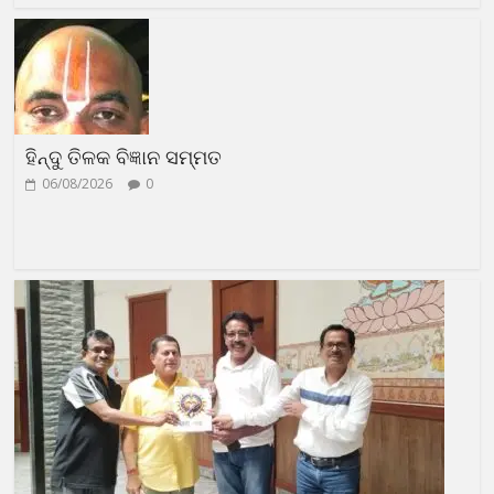
ହିନ୍ଦୁ ତିଳକ ବିଜ୍ଞାନ ସମ୍ମତ
06/08/2026
0