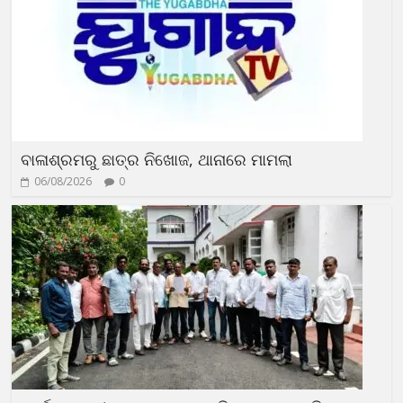
ବାଳାଶ୍ରମରୁ ଛାତ୍ର ନିଖୋଜ, ଥାନାରେ ମାମଲା
06/08/2026
0