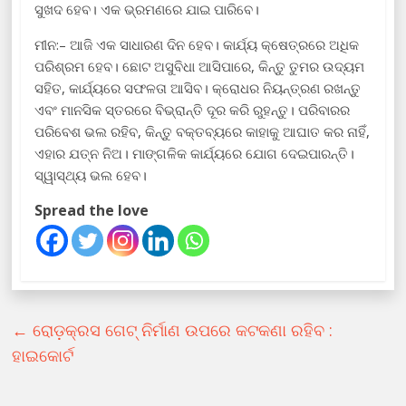
ସୁଖଦ ହେବ। ଏକ ଭ୍ରମଣରେ ଯାଇ ପାରିବେ।
ମୀନ:– ଆଜି ଏକ ସାଧାରଣ ଦିନ ହେବ। କାର୍ଯ୍ୟ କ୍ଷେତ୍ରରେ ଅଧିକ
ପରିଶ୍ରମ ହେବ। ଛୋଟ ଅସୁବିଧା ଆସିପାରେ, କିନ୍ତୁ ତୁମର ଉଦ୍ୟମ
ସହିତ, କାର୍ଯ୍ୟରେ ସଫଳତା ଆସିବ। କ୍ରୋଧର ନିୟନ୍ତ୍ରଣ ରଖନ୍ତୁ
ଏବଂ ମାନସିକ ସ୍ତରରେ ବିଭ୍ରାନ୍ତି ଦୂର କରି ରୁହନ୍ତୁ। ପରିବାରର
ପରିବେଶ ଭଲ ରହିବ, କିନ୍ତୁ ବକ୍ତବ୍ୟରେ କାହାକୁ ଆଘାତ କର ନାହିଁ,
ଏହାର ଯତ୍ନ ନିଅ। ମାଙ୍ଗଳିକ କାର୍ଯ୍ୟରେ ଯୋଗ ଦେଇପାରନ୍ତି।
ସ୍ୱାସ୍ଥ୍ୟ ଭଲ ହେବ।
Spread the love
←
ରୋଡ଼କ୍ରସ ଗେଟ୍ ନିର୍ମାଣ ଉପରେ କଟକଣା ରହିବ :
ହାଇକୋର୍ଟ