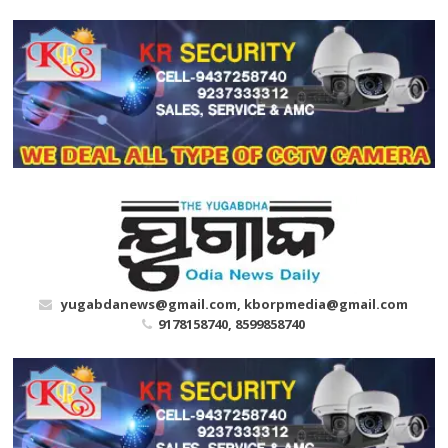
Skip
to
content
yugabdanews@gmail.com, kborpmedia@gmail.com
9178158740, 8599858740