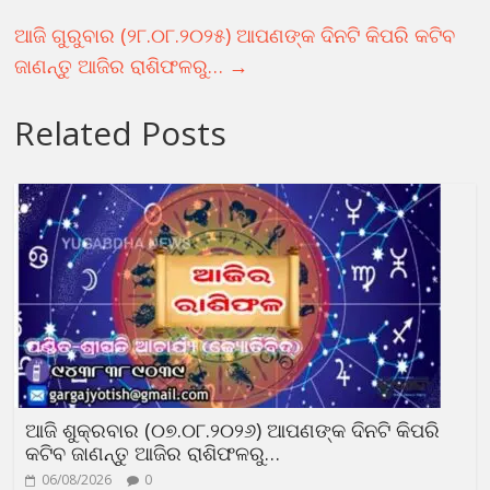
ଆଜି ଗୁରୁବାର (୨୮.୦୮.୨୦୨୫) ଆପଣଙ୍କ ଦିନଟି କିପରି କଟିବ
ଜାଣନ୍ତୁ ଆଜିର ରାଶିଫଳରୁ…
→
Related Posts
ଆଜି ଶୁକ୍ରବାର (୦୭.୦୮.୨୦୨୬) ଆପଣଙ୍କ ଦିନଟି କିପରି
କଟିବ ଜାଣନ୍ତୁ ଆଜିର ରାଶିଫଳରୁ…
06/08/2026
0