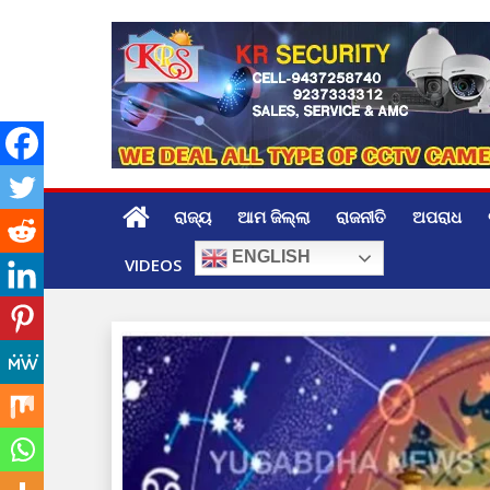
Skip
to
content
ରାଜ୍ୟ
ଆମ ଜିଲ୍ଲା
ରାଜନୀତି
ଅପରାଧ
ENGLISH
VIDEOS