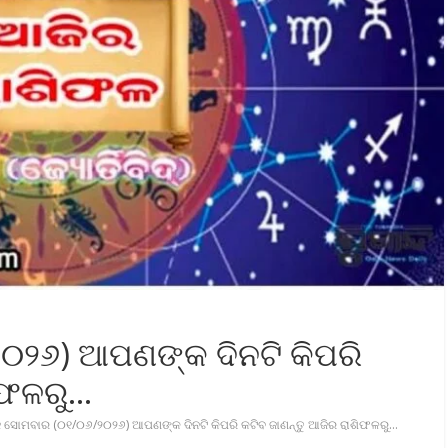
୦୨୬) ଆପଣଙ୍କ ଦିନଟି କିପରି
ଶିଫଳରୁ…
 ସୋମବାର (୦୧/୦୬/୨୦୨୬) ଆପଣଙ୍କ ଦିନଟି କିପରି କଟିବ ଜାଣନ୍ତୁ ଆଜିର ରାଶିଫଳରୁ…