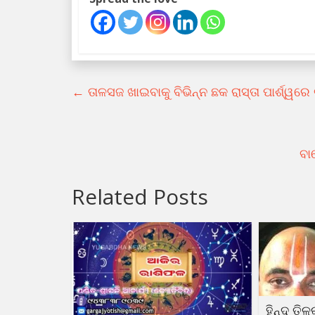
←
ତାଳସଜ ଖାଇବାକୁ ବିଭିନ୍ନ ଛକ ରାସ୍ତା ପାର୍ଶ୍ୱରେ
ବା
Related Posts
ହିନ୍ଦୁ ତି