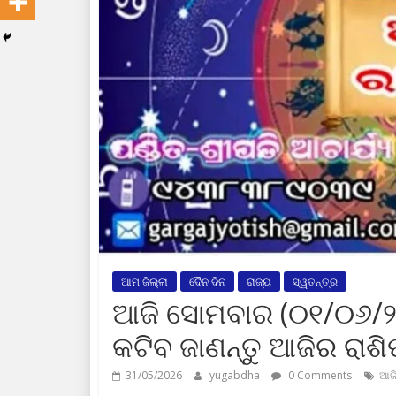
ଆମ ଜିଲ୍ଲା
ଦୈନ ଦିନ
ରାଜ୍ୟ
ସ୍ୱତନ୍ତ୍ର
ଆଜି ସୋମବାର (୦୧/୦୬/୨
କଟିବ ଜାଣନ୍ତୁ ଆଜିର ରା
31/05/2026
yugabdha
0 Comments
ଆଜି