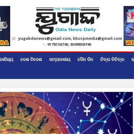
yugabdanews@gmail.com, kborpmedia@gmail.com
9178158740, 8599858740
ବାଣିଜ୍ୟ
ଦେଶ ବିଦେଶ
ସମ୍ପାଦକୀୟ
ଦୈନ ଦିନ
ଚିତ୍ର ବିଚିତ୍ର
କ