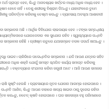
ଣର ଅର୍ଥ ପ୍ରାପ୍ତ ହେବ, କିନ୍ତୁ ଅନାବଶ୍ୟକ ଖର୍ଚ୍ଚର ମଧ୍ୟ ଅଧିକ ମଧ୍ୟ ହେବ ।
କ୍ଷମ ହେବେ ନାହିଁ । ତେଣୁ ଶରୀରକୁ ବିଶ୍ରାମ ଦିଅନ୍ତୁ। ଯାହାଫଳରେ ତୁମେ
 ପରିବର୍ତ୍ତନ କରିବାକୁ ଚେଷ୍ଟା କରନ୍ତୁ । ବ୍ୟବସାୟ ଅବସ୍ଥା ଆଶାବାଦୀ
 ସମ୍ଭାବନା ଅଛି । ଆର୍ଥିକ ବିନିଯୋଗ ଲାଭଦାୟକ ହେବ । ଟଙ୍କା ସମ୍ବନ୍ଧୀୟ
ଆଧ୍ୟାତ୍ମିକତାରେ ଯୋଗଦେବାର ଏକ ସୁଯୋଗ ରହିବ । ସ୍ୱାସ୍ଥ୍ୟରେ ଉନ୍ନତି
ାର ସମ୍ଭାବନା ରହିଛି । ଗ୍ରୀଷ୍ମ ଋତୁରେ ଯଥାସମ୍ଭବ ତରଳ ପଦାର୍ଥ ଖାଆନ୍ତୁ ।
 ବୃଦ୍ଧି ପାଇବ। ଚାକିରିରେ ପଦୋନ୍ନତିର ସମ୍ଭାବନା । ଯଦି ଆପଣ ଯତ୍ନର ସହିତ
ୀରରେ ଅଧିକ ଶକ୍ତି ଯୋଗୁଁ ସମସ୍ତ ସ୍ଥଗିତ କାର୍ଯ୍ୟ ସମାପ୍ତ କରିବାକୁ
ପାରନ୍ତି । ବକ୍ତବ୍ୟରେ ସଂଯମତା କରିବା ଜରୁରୀ ଅଟେ । ଆଜି ଆପଣ ସମାଜର
ଭର ରାଶି ସୃଷ୍ଟି ହେଉଛି । ବ୍ୟବସାୟରେ ନୂତନ ଯୋଜନା ଆରମ୍ଭ ହୋଇପାରେ ।
ନ୍ନତି ଆଣିବ, କିନ୍ତୁ ଆପଣ ବାହାରେ ଖାଦ୍ୟ ଖାଇବା ଠାରୁ ଦୂରେଇ ରହିବା
୍ତ୍ତନ କରନ୍ତୁ, ନଚେତ୍ କ୍ଷତି ହୋଇପାରେ । ଘର ସାଜସଜ୍ଜା ବହୁ ପରିମାଣରେ