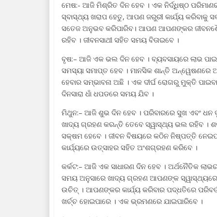
ମେଷ:- ଆଜି ମିଶ୍ରିତ ଦିନ ହେବ । ଏକ ନିର୍ଦ୍ଧିଷ୍ଠ ପରିମା
ସ୍ବାସ୍ଥ୍ୟ ଖରାପ ହେତୁ, ଆପଣ ଜରୁରୀ କାର୍ଯ୍ୟ କରିବାକୁ ସ
ସତେଜ ଅନୁଭବ କରିପାରିବ। ଆପଣ ଆପଣଙ୍କର ଜୀବନଶୈଳୀକୁ
ରହିବ । ଜୀବନସାଥୀ ସହିତ ସମୟ ବିତାଇବେ ।
ବୃଷ:– ଆଜି ଏକ ଭଲ ଦିନ ହେବ । ବ୍ୟବସାୟରେ ଲାଭ ପାଇବା
ସମସ୍ୟା ସମାପ୍ତ ହେବ । ମାନସିକ ଶାନ୍ତି ଅନ୍ୱେଷଣରେ 
ହେବାର ସମ୍ଭାବନା ଅଛି । ଏକ ଦୀର୍ଘ ରୋଗରୁ ମୁକ୍ତି ପାଇବ
ଦିନସାରା ଧାଁ ଧପଡରେ ସମୟ ଯିବ ।
ମିଥୁନ:– ଆଜି ଶୁଭ ଦିନ ହେବ । ପରିବାରରେ ସୁଖ ଏବଂ ଧନ
ଖାଦ୍ୟ ଗ୍ରହଣ କରନ୍ତି ତେବେ ସ୍ୱାସ୍ଥ୍ୟ ଭଲ ରହିବ । ଶର
ସକ୍ଷମ ହେବେ । ଜୀବନ ବିଷୟରେ କଠିନ ନିଷ୍ପତ୍ତି ନେଇ
କାର୍ଯ୍ୟରେ ଉତ୍ସାହର ସହିତ ଅଂଶଗ୍ରହଣ କରିବେ ।
କର୍କଟ:– ଆଜି ଏକ ସାଧାରଣ ଦିନ ହେବ । ଅର୍ଥନୈତିକ ଲା
ସମୟ ଅନୁସାରେ ଖାଦ୍ୟ ଗ୍ରହଣ ଆପଣଙ୍କ ସ୍ୱାସ୍ଥ୍ୟରେ ଉ
ଉଚିତ୍ । ଆପଣଙ୍କର କାର୍ଯ୍ୟ କରିବାର ପଦ୍ଧତିରେ ପରିବର
ଖର୍ଚ୍ଚ ହୋଇପାରେ । ଏକ ଭ୍ରମଣରେ ଯାଇପାରିବେ ।