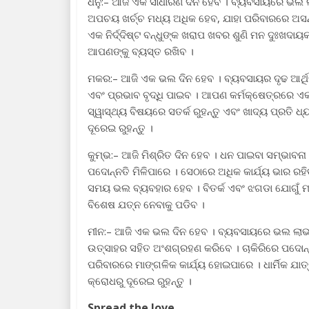
ଧନୁ:– ଆଜି ଏକ ସାଧାରଣ ଦିନ ହେବ । ବ୍ୟବସାୟରେ ଭଲ ଲାଭ
ଅପଚୟ ଖର୍ଚ୍ଚ ମଧ୍ୟ ଅଧିକ ହେବ, ଯାହା ପରିବାରରେ ଅସନ୍ତୋ
ଏକ ନିର୍ଦ୍ଦିଷ୍ଟ ବନ୍ଧୁଙ୍କ ଖରାପ ଖବର ଶୁଣି ମନ ଦୁଃଖଦାୟ
ଆପଣଙ୍କୁ ବ୍ୟସ୍ତ ରଖିବ ।
ମକର:– ଆଜି ଏକ ଭଲ ଦିନ ହେବ । ବ୍ୟବସାୟର ଦୃଢ ଆର୍ଥିକ
ଏବଂ ପ୍ରଭାବ ବୃଦ୍ଧି ପାଇବ । ଆପଣ କର୍ମକ୍ଷେତ୍ରରେ 
ସ୍ୱାସ୍ଥ୍ୟ ବିଷୟରେ ସତର୍କ ରୁହନ୍ତୁ ଏବଂ ଖାଦ୍ୟ ପ୍ରତି 
ଦୂରେଇ ରୁହନ୍ତୁ ।
କୁମ୍ଭ:– ଆଜି ମିଶ୍ରିତ ଦିନ ହେବ । ଧନ ପାଇବା ସମ୍ଭାବନା 
ପଦୋନ୍ନତି ମିଳିପାରେ । ସେଠାରେ ଅଧିକ କାର୍ଯ୍ୟ ଭାର ରହିବ 
ସମୟ ଭଲ ବ୍ୟବହାର ହେବ । ବିତର୍କ ଏବଂ ଝଗଡା ଯୋଗୁଁ ମାନସ
ବିଶେଷ ଯତ୍ନ ନେବାକୁ ପଡିବ ।
ମୀନ:– ଆଜି ଏକ ଭଲ ଦିନ ହେବ । ବ୍ୟବସାୟରେ ଭଲ ଲାଭ ହେ
ଉତ୍ସାହର ସହିତ ଅଂଶଗ୍ରହଣ କରିବେ । ଚାକିରିରେ ପଦୋନ୍
ପରିବାରରେ ମାଙ୍ଗଳିକ କାର୍ଯ୍ୟ ହୋଇପାରେ । ଧାର୍ମିକ ଯାତ
କ୍ରୋଧରୁ ଦୂରେଇ ରୁହନ୍ତୁ ।
Spread the love