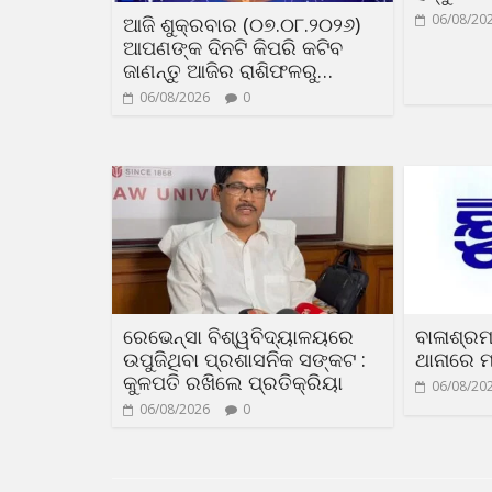
06/08/20
ଆଜି ଶୁକ୍ରବାର (୦୭.୦୮.୨୦୨୬)
ଆପଣଙ୍କ ଦିନଟି କିପରି କଟିବ
ଜାଣନ୍ତୁ ଆଜିର ରାଶିଫଳରୁ…
06/08/2026
0
ରେଭେନ୍ସା ବିଶ୍ୱବିଦ୍ୟାଳୟରେ
ବାଳାଶ୍ରମ
ଉପୁଜିଥିବା ପ୍ରଶାସନିକ ସଙ୍କଟ :
ଥାନାରେ ମ
କୁଳପତି ରଖିଲେ ପ୍ରତିକ୍ରିୟା
06/08/20
06/08/2026
0