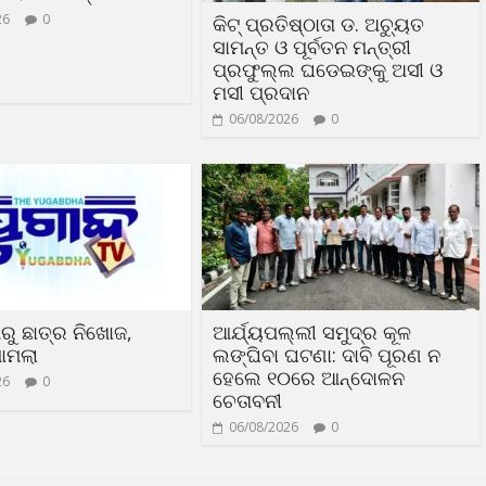
26
0
କିଟ୍ ପ୍ରତିଷ୍ଠାତା ଡ. ଅଚ୍ୟୁତ
ସାମନ୍ତ ଓ ପୂର୍ବତନ ମନ୍ତ୍ରୀ
ପ୍ରଫୁଲ୍ଲ ଘଡେଇଙ୍କୁ ଅସୀ ଓ
ମସୀ ପ୍ରଦାନ
06/08/2026
0
ରୁ ଛାତ୍ର ନିଖୋଜ,
ଆର୍ଯ୍ୟପଲ୍ଲୀ ସମୁଦ୍ର କୂଳ
ାମଲା
ଲଙ୍ଘିବା ଘଟଣା: ଦାବି ପୂରଣ ନ
ହେଲେ ୧୦ରେ ଆନ୍ଦୋଳନ
26
0
ଚେତାବନୀ
06/08/2026
0