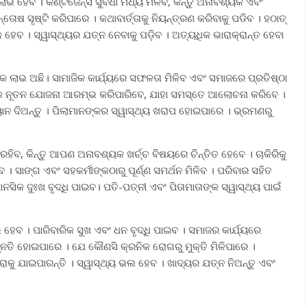
 ହେବ । କଣ୍ଟିଜେନ୍ସି ସୁବିଧା ମଧ୍ୟ ମିଳିବ, କିନ୍ତୁ ଅନାବଶ୍ୟକ ଏବଂ
ଷ ସୃଷ୍ଟି କରିପାରେ । କଥାବାର୍ତ୍ତାକୁ ନିୟନ୍ତ୍ରଣ କରିବାକୁ ପଡିବ । ହଠାତ୍
କ ହେବ । ସ୍ୱାସ୍ଥ୍ୟର ଯତ୍ନ ନେବାକୁ ପଡ଼ିବ । ଅତ୍ୟଧିକ ଭାରାକ୍ରାନ୍ତ ହେବା
 ଲାଭ ଅଛି। ସାମାଜିକ କାର୍ଯ୍ୟରେ ସଫଳତା ମିଳିବ ଏବଂ ସମାଜରେ ପ୍ରତିଷ୍ଠା
ଏକ ନୂତନ ଯୋଜନା ଆରମ୍ଭ କରିପାରିବେ, ଯାହା ସମସ୍ତେ ଆଲୋଚନା କରିବେ ।
ଧ୍ୟାନ ଦିଅନ୍ତୁ । ପିଲାମାନଙ୍କର ସ୍ୱାସ୍ଥ୍ୟ ଖରାପ ହୋଇପାରେ । ଭ୍ରମଣରୁ
ରହିବ, କିନ୍ତୁ ଆପଣ ଅନାବଶ୍ୟକ ଖର୍ଚ୍ଚ ବିଷୟରେ ଚିନ୍ତିତ ହେବେ । ଚାକିରିକୁ
। ସାଙ୍ଗ ଏବଂ ସହକର୍ମୀଙ୍କଠାରୁ ପୂର୍ଣ୍ଣ ସମର୍ଥନ ମିଳିବ । ପରିବାର ସହିତ
ିକ ଦୁଃଖ ବୃଦ୍ଧି ପାଇବ। ପତି-ପତ୍ନୀ ଏବଂ ପିତାମାତାଙ୍କ ସ୍ୱାସ୍ଥ୍ୟ ପାଇଁ
ବ । ପାରିବାରିକ ସୁଖ ଏବଂ ଧନ ବୃଦ୍ଧି ପାଇବ । ସମାଜର କାର୍ଯ୍ୟରେ
ନତି ହୋଇପାରେ । ଯେ କୌଣସି କ୍ରନିକ ରୋଗରୁ ମୁକ୍ତି ମିଳିପାରେ ।
୍ରାକୁ ଯାଇପାରନ୍ତି । ସ୍ୱାସ୍ଥ୍ୟ ଭଲ ହେବ । ଖାଦ୍ୟର ଯତ୍ନ ନିଅନ୍ତୁ ଏବଂ