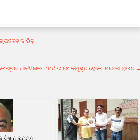
 ଗ୍ରାହକଙ୍କ ଭିଡ଼
ଲେଶ୍ଵର ଆଡିସିନାଲ ଏସପି ଭାବେ ନିଯୁକ୍ତ ହେଲେ ପରେଶ ରାଉତ
ଳକ ବିଜ୍ଞାନ ସମ୍ମତ