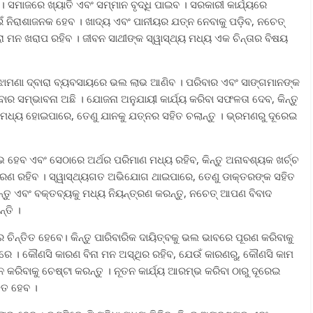
। ସମାଜରେ ଖ୍ୟାତି ଏବଂ ସମ୍ମାନ ବୃଦ୍ଧି ପାଇବ । ସରକାରୀ କାର୍ଯ୍ୟରେ
ନିରାଶାଜନକ ହେବ । ଖାଦ୍ୟ ଏବଂ ପାନୀୟର ଯତ୍ନ ନେବାକୁ ପଡ଼ିବ, ନଚେତ୍
ା ମନ ଖରାପ ରହିବ । ଜୀବନ ସାଥୀଙ୍କ ସ୍ୱାସ୍ଥ୍ୟ ମଧ୍ୟ ଏକ ଚିନ୍ତାର ବିଷୟ
ଝାମଣା ଦ୍ବାରା ବ୍ୟବସାୟରେ ଭଲ ଲାଭ ଆଣିବ । ପରିବାର ଏବଂ ସାଙ୍ଗମାନଙ୍କ
ହେବାର ସମ୍ଭାବନା ଅଛି । ଯୋଜନା ଅନୁଯାୟୀ କାର୍ଯ୍ୟ କରିବା ସଫଳତା ଦେବ, କିନ୍ତୁ
ଣା ମଧ୍ୟ ହୋଇପାରେ, ତେଣୁ ଯାନକୁ ଯତ୍ନର ସହିତ ଚଲାନ୍ତୁ । ଭ୍ରମଣରୁ ଦୂରେଇ
ାଭ ହେବ ଏବଂ ସେଠାରେ ଅର୍ଥର ପରିମାଣ ମଧ୍ୟ ରହିବ, କିନ୍ତୁ ଅନାବଶ୍ୟକ ଖର୍ଚ୍ଚ
ାତାବରଣ ରହିବ । ସ୍ୱାସ୍ଥ୍ୟଗତ ଅଭିଯୋଗ ଥାଇପାରେ, ତେଣୁ ଡାକ୍ତରଙ୍କ ସହିତ
କରନ୍ତୁ ଏବଂ ବକ୍ତବ୍ୟକୁ ମଧ୍ୟ ନିୟନ୍ତ୍ରଣ କରନ୍ତୁ, ନଚେତ୍ ଆପଣ ବିବାଦ
୍ତି ।
ଚିନ୍ତିତ ହେବେ। କିନ୍ତୁ ପାରିବାରିକ ଦାୟିତ୍ବକୁ ଭଲ ଭାବରେ ପୂରଣ କରିବାକୁ
ପାରେ । କୌଣସି କାରଣ ବିନା ମନ ଅସ୍ଥିର ରହିବ, ଯେଉଁ କାରଣରୁ, କୌଣସି କାମ
ାନ କରିବାକୁ ଚେଷ୍ଟା କରନ୍ତୁ । ନୂତନ କାର୍ଯ୍ୟ ଆରମ୍ଭ କରିବା ଠାରୁ ଦୂରେଇ
ଳିତ ହେବ ।