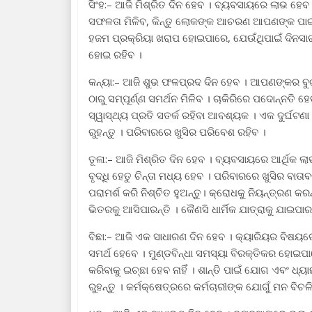
ସିଂହ:– ଆଜି ମିଶ୍ରିତ ଦିନ ହେବ । ବ୍ୟବସାୟରେ ଲାଭ ହେବ 
ସଫଳତା ମିଳିବ, କିନ୍ତୁ ଲୋକଙ୍କ ଆଚରଣ ଆପଣଙ୍କ ପାଇଁ 
ହଜମ ପ୍ରକ୍ରିୟା ଖରାପ ହୋଇପାରେ, ଯେଉଁଥିପାଇଁ ଦିନସାର
ହୋଇ ରହିବ ।
କନ୍ୟା:– ଆଜି ଶୁଭ ଫଳପ୍ରଦ ଦିନ ହେବ । ଆପଣଙ୍କର ବୁ
ଠାରୁ ସମ୍ପୂର୍ଣ୍ଣ ସମର୍ଥନ ମିଳିବ । ଚାକିରିରେ ପଦୋନ୍ନତି 
ସ୍ୱାସ୍ଥ୍ୟ ପ୍ରତି ସତର୍କ ରହିବା ଆବଶ୍ୟକ । ଏକ ଦୁର୍ଘଟ
ରୁହନ୍ତୁ । ପରିବାରରେ ଖୁସିର ପରିବେଶ ରହିବ ।
ତୂଳା:– ଆଜି ମିଶ୍ରିତ ଦିନ ହେବ । ବ୍ୟବସାୟରେ ଆର୍ଥିକ ଲ
ବୃଦ୍ଧି ହେତୁ ଚିନ୍ତା ମଧ୍ୟ ହେବ । ପରିବାରରେ ଖୁସିର ବ
ପରାମର୍ଶ କରି ନିଶ୍ଚିତ ହୁଅନ୍ତୁ। କ୍ରୋଧକୁ ନିୟନ୍ତ୍ରଣ 
ଭିତରକୁ ଆସିପାରନ୍ତି । କୈଣସି ଧାର୍ମିକ ଯାତ୍ରାକୁ ଯାଇପାରନ
ବିଛା:– ଆଜି ଏକ ସାଧାରଣ ଦିନ ହେବ । କ୍ୟାରିୟର ବିଷୟରେ 
ସମର୍ଥ ହେବେ । ମୁଣ୍ଡବିନ୍ଧା ସମସ୍ୟା ବିରକ୍ତିକର ହୋଇ
କରିବାକୁ ଇଚ୍ଛା ହେବ ନାହିଁ । ଶାନ୍ତି ପାଇଁ ଯୋଗ ଏବଂ ଧ୍ୟ
ରୁହନ୍ତୁ । କର୍ମକ୍ଷେତ୍ରରେ କର୍ମଚାରୀଙ୍କ ଯୋଗୁଁ ମନ ବିଚ