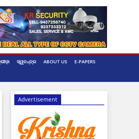
୍ରୀଡ଼ା
ସ୍ୱତନ୍ତ୍ର
ABOUT US
E-PAPERS
Advertisement