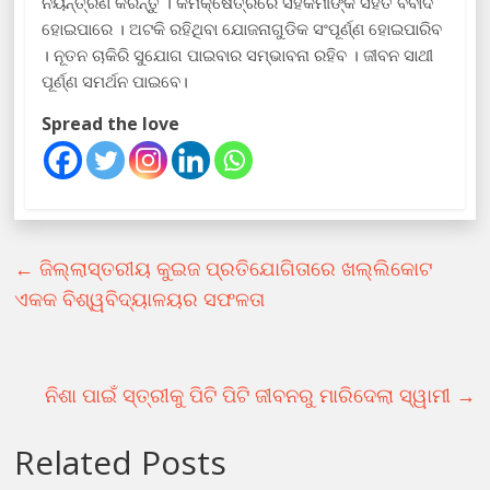
ନିୟନ୍ତ୍ରଣ କରନ୍ତୁ । କର୍ମକ୍ଷେତ୍ରରେ ସହକର୍ମୀଙ୍କ ସହିତ ବିବାଦ
ହୋଇପାରେ । ଅଟକି ରହିଥିବା ଯୋଜନାଗୁଡିକ ସଂପୂର୍ଣ୍ଣ ହୋଇପାରିବ
। ନୂତନ ଚାକିରି ସୁଯୋଗ ପାଇବାର ସମ୍ଭାବନା ରହିବ । ଜୀବନ ସାଥୀ
ପୂର୍ଣ୍ଣ ସମର୍ଥନ ପାଇବେ।
Spread the love
←
ଜିଲ୍ଲାସ୍ତରୀୟ କୁଇଜ ପ୍ରତିଯୋଗିତାରେ ଖଲ୍ଲିକୋଟ
ଏକକ ବିଶ୍ୱବିଦ୍ୟାଳୟର ସଫଳତା
ନିଶା ପାଇଁ ସ୍ତ୍ରୀକୁ ପିଟି ପିଟି ଜୀବନରୁ ମାରିଦେଲା ସ୍ୱାମୀ
→
Related Posts