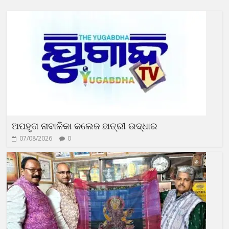
ଅପହୃତା ନାବାଳିକା କଲେଜ ଛାତ୍ରୀ ଉଦ୍ଧାର
07/08/2026
0