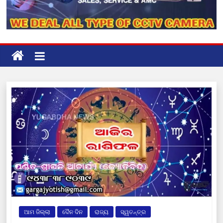
ଆମ ଜିଲ୍ଲା
ଦୈନ ଦିନ
ରାଜ୍ୟ
ସ୍ୱତନ୍ତ୍ର