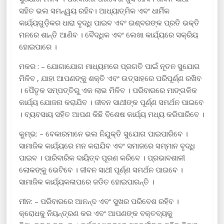
ସହିତ ଭଲ ସମନ୍ୱୟ ରହିବ। ଆଧ୍ୟାତ୍ମିକ ଏବଂ ଧାର୍ମିକ
କାର୍ଯ୍ୟଗୁଡ଼ିକର ଧାରା ବୃଦ୍ଧି ପାଇବ ଏବଂ ଇଶ୍ବରଙ୍କ ପ୍ରତି ଭକ୍ତି
ମନରେ ଶାନ୍ତି ଆଣିବ । ବୈଦ୍ଧିକ ଏବଂ ଲେଖା କାର୍ଯ୍ୟରେ ସକ୍ରିୟ
ହୋଇପାରେ ।
ମକର : – ଯୋଗାଯୋଗ ମାଧ୍ୟମରେ ପ୍ରଗତି ପାଇଁ ନୂତନ ସୁଯୋଗ
ମିଳିବ , ଯାହା ଆପଣଙ୍କୁ ଶକ୍ତି ଏବଂ ଉତ୍ସାହରେ ପରିପୂର୍ଣ୍ଣ ରଖିବ
। ପୈତୃକ ସମ୍ପତ୍ତିରୁ ଏକ ଲାଭ ମିଳିବ । ପରିବାରରେ ମାଙ୍ଗଳିକ
କାର୍ଯ୍ୟ ଯୋଜନା କରାଯିବ । ଜୀବନ ସାଥୀଙ୍କ ପୂର୍ଣ୍ଣ ସମର୍ଥନ ପାଇବେ
। ବ୍ୟବସାୟ ସହିତ ଆପଣ କିଛି ବିଶେଷ କାର୍ଯ୍ୟ ମଧ୍ୟ କରିପାରିବେ ।
କୁମ୍ଭ: – ବେକାରମାନେ ଭଲ ନିଯୁକ୍ତି ସୁଯୋଗ ପାଇପାରିବେ ।
ସାମାଜିକ କାର୍ଯ୍ୟରେ ମନ କରାଯିବ ଏବଂ ସମାଜରେ ସମ୍ମାନ ବୃଦ୍ଧି
ପାଇବ । ପାରିବାରିକ ଦାୟିତ୍ବ ପୂରଣ କରିବେ । ପ୍ରଭାବଶାଳୀ
ଲୋକଙ୍କୁ ଭେଟିବେ । ଜୀବନ ସାଥୀ ପୂର୍ଣ୍ଣ ସମର୍ଥନ ପାଇବେ ।
ସାମାଜିକ କାର୍ଯ୍ୟକଳାପରେ ଜଡିତ ହୋଇପାରନ୍ତି ।
ମୀନ: – ପରିବାରରେ ଆନନ୍ଦ ଏବଂ ସୁଖର ପରିବେଶ ରହିବ ।
କ୍ରୋଧକୁ ନିୟନ୍ତ୍ରଣ କର ଏବଂ ଆପଣଙ୍କ ବକ୍ତବ୍ୟକୁ