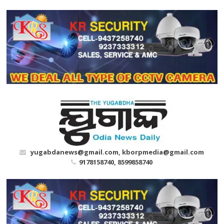
Skip
to
content
yugabdanews@gmail.com, kborpmedia@gmail.com
9178158740, 8599858740