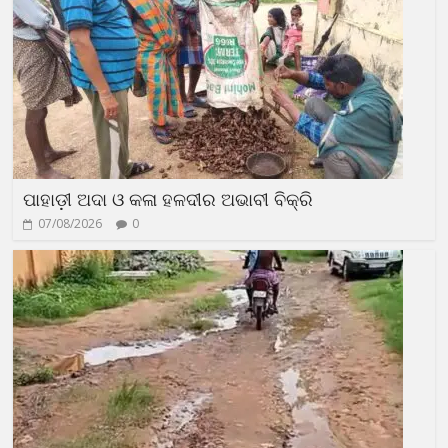
ପାହାଡ଼ୀ ଅଦା ଓ କଳା ହଳଦୀର ଅଭାବୀ ବିକ୍ରି
07/08/2026
0