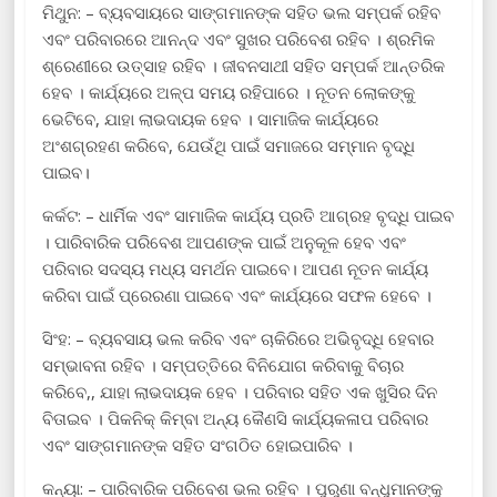
ମିଥୁନ: – ବ୍ୟବସାୟରେ ସାଙ୍ଗମାନଙ୍କ ସହିତ ଭଲ ସମ୍ପର୍କ ରହିବ
ଏବଂ ପରିବାରରେ ଆନନ୍ଦ ଏବଂ ସୁଖର ପରିବେଶ ରହିବ । ଶ୍ରମିକ
ଶ୍ରେଣୀରେ ଉତ୍ସାହ ରହିବ । ଜୀବନସାଥୀ ସହିତ ସମ୍ପର୍କ ଆନ୍ତରିକ
ହେବ । କାର୍ଯ୍ୟରେ ଅଳ୍ପ ସମୟ ରହିପାରେ । ନୂତନ ଲୋକଙ୍କୁ
ଭେଟିବେ, ଯାହା ଲାଭଦାୟକ ହେବ । ସାମାଜିକ କାର୍ଯ୍ୟରେ
ଅଂଶଗ୍ରହଣ କରିବେ, ଯେଉଁଥି ପାଇଁ ସମାଜରେ ସମ୍ମାନ ବୃଦ୍ଧି
ପାଇବ।
କର୍କଟ: – ଧାର୍ମିକ ଏବଂ ସାମାଜିକ କାର୍ଯ୍ୟ ପ୍ରତି ଆଗ୍ରହ ବୃଦ୍ଧି ପାଇବ
। ପାରିବାରିକ ପରିବେଶ ଆପଣଙ୍କ ପାଇଁ ଅନୁକୂଳ ହେବ ଏବଂ
ପରିବାର ସଦସ୍ୟ ମଧ୍ୟ ସମର୍ଥନ ପାଇବେ। ଆପଣ ନୂତନ କାର୍ଯ୍ୟ
କରିବା ପାଇଁ ପ୍ରେରଣା ପାଇବେ ଏବଂ କାର୍ଯ୍ୟରେ ସଫଳ ହେବେ ।
ସିଂହ: – ବ୍ୟବସାୟ ଭଲ କରିବ ଏବଂ ଚାକିରିରେ ଅଭିବୃଦ୍ଧି ହେବାର
ସମ୍ଭାବନା ରହିବ । ସମ୍ପତ୍ତିରେ ବିନିଯୋଗ କରିବାକୁ ବିଚାର
କରିବେ,, ଯାହା ଲାଭଦାୟକ ହେବ । ପରିବାର ସହିତ ଏକ ଖୁସିର ଦିନ
ବିତାଇବ । ପିକନିକ୍ କିମ୍ବା ଅନ୍ୟ କୈଣସି କାର୍ଯ୍ୟକଳାପ ପରିବାର
ଏବଂ ସାଙ୍ଗମାନଙ୍କ ସହିତ ସଂଗଠିତ ହୋଇପାରିବ ।
କନ୍ୟା: – ପାରିବାରିକ ପରିବେଶ ଭଲ ରହିବ । ପୁରୁଣା ବନ୍ଧୁମାନଙ୍କୁ