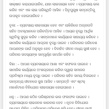
ସାକ୍ଷାତ କରାଯାଇପାରିବ, ଯାହା ଲାଭଦାୟକ ହେବ । ବ୍ୟବସାୟ ଭଲ
କରିବ ଏବଂ ଏକ ଲାଭ ପରିସ୍ଥିତି ଆସିବ । ପିତୃପୁରୁଷ ସମ୍ପତ୍ତିରୁ
ଉପକୃତ ହୋଇପାରିବେ ।
ତୂଳା: – ବ୍ୟବସାୟ ଲାଭଦାୟକ ହେବ ଏବଂ ଚାକିରିରେ ଅଗ୍ରଗତି
ସହିତ ଅବସ୍ଥାନରେ ପରିବର୍ତ୍ତନ ଆସିବ । ଆୟର ବୃଦ୍ଧି ଆର୍ଥିକ
ସ୍ଥିତିକୁ ସୁଦୃଢ କରିବ । ସାଙ୍ଗମାନେ କାର୍ଯ୍ୟରେ ସାହାଯ୍ୟ କରିବେ ।
ସାମାଜିକ କାର୍ଯ୍ୟରେ ଆଗ୍ରହ ବୃଦ୍ଧି ପାଇବ । ପରିବାରର ପରିବେଶ
ଆପଣଙ୍କ ପାଇଁ ଅନୁକୂଳ ହେବ । ବିବାହିତ ଜୀବନ ମଧ୍ୟ ସୁଖୀ ହେବ ।
ପରିବାର ସଦସ୍ୟଙ୍କ ସମ୍ପୂର୍ଣ୍ଣ ସମର୍ଥନ ରହିବ ।
ବିଛା : – ଆପଣ ବ୍ୟବସାୟରେ ଆଶା ଏବଂ ସଫଳତା ପାଇବେ ।
ସାମାଜିକ କାର୍ଯ୍ୟରେ ଅଂଶଗ୍ରହଣ କରିବା ଦ୍ୱାରା ସମାଜର
ପ୍ରତିଷ୍ଠା ମଧ୍ୟ ବୃଦ୍ଧି ପାଇବ । ପରିବାର ସହିତ ସମୟ ବିତାଇବେ ।
ଦାମ୍ପତ୍ୟ ଜୀବନରେ ସୁଖ ଆସିବ । ସମ୍ପତ୍ତି ଏବଂ ଷ୍ଟକ୍
ମାର୍କେଟରେ ବିନିଯୋଗ ଲାଭଦାୟକ ହୋଇପାରେ ।
ଧନୁ : – ଆପଣ କଠିନ ପରିଶ୍ରମର ଭଲ ଫଳାଫଳ ପାଇବେ ।
ବ୍ୟବସାୟରେ ଲାଭଜନକ କାରବାର ହେବ । ନୂତନ ବିନିଯୋଗ
ସୁଯୋଗ ମିଳିବ । ପରିବାରର ପରିବେଶ ଖୁସି ହେବ। ଜୀବନ ସାଥୀ