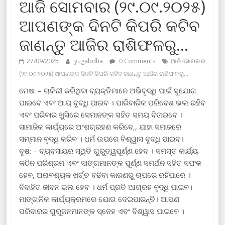
ଆଜି ସୋମବାର (୨୯.୦୯.୨୦୨୫)
ଆପଣଙ୍କ ଦିନଟି କିପରି କଟିବ
ଜାଣନ୍ତୁ ଆଜିର ରାଶିଫଳରୁ…
27/09/2025
yugabdha
0 Comments
ଆଜି ସୋମବାର
(୨୯.୦୯.୨୦୨୫) ଆପଣଙ୍କ ଦିନଟି କିପରି କଟିବ ଜାଣନ୍ତୁ ଆଜିର ରାଶିଫଳରୁ…
ମେଷ: – ଚାକିରୀ କରିଥିବା ବ୍ୟକ୍ତିମାନେ ଅଭିବୃଦ୍ଧି ପାଇଁ ସୁଯୋଗ
ପାଇବେ ଏବଂ ଆୟ ବୃଦ୍ଧି ପାଇବ । ପାରିବାରିକ ପରିବେଶ ଭଲ ରହିବ
ଏବଂ ପରିବାର ଖୁସିରେ ସେମାନଙ୍କ ସହିତ ସମୟ ବିତାଇବେ ।
ସାମାଜିକ କାର୍ଯ୍ୟରେ ଅଂଶଗ୍ରହଣ କରିବେ,, ଯାହା ସମାଜରେ
ସମ୍ମାନ ବୃଦ୍ଧି କରିବ । ଧର୍ମ ଉପରେ ବିଶ୍ୱାସ ବୃଦ୍ଧି ପାଇବ।
ବୃଷ: – ବ୍ୟବସାୟର ସ୍ଥିତି ଗୁରୁତ୍ୱପୂର୍ଣ୍ଣ ହେବ । ସମସ୍ତ କାର୍ଯ୍ୟ
କଠିନ ପରିଶ୍ରମ ଏବଂ ସାଙ୍ଗମାନଙ୍କ ପୂର୍ଣ୍ଣ ସମର୍ଥନ ସହିତ ସଫଳ
ହେବ, ଅନାବଶ୍ୟକ ଖର୍ଚ୍ଚ ବଢିବା କାରଣରୁ ଚାପରେ ରହିପାରେ ।
ବିବାହିତ ଜୀବନ ଭଲ ହେବ । ଧର୍ମ ପ୍ରତି ଆଗ୍ରହ ବୃଦ୍ଧି ପାଇବ।
ମାଙ୍ଗଳିକ କାର୍ଯ୍ୟକ୍ରମରେ ଯୋଗ ଦେଇପାରନ୍ତି। ଆପଣ
ପରିବାରର ଗୁରୁଜନମାନଙ୍କ ସ୍ନେହ ଏବଂ ବିଶ୍ୱାସ ପାଇବେ ।