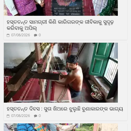
ହସ୍ତତନ୍ତ ସାମଗ୍ରୀ କିଣି କାରିଗରଙ୍କ ଜୀବିକାକୁ ସୁଦୃଢ଼
କରିବାକୁ ଅପିଲ୍
07/08/2026
0
ହସ୍ତତନ୍ତ ଦିବସ : ସୁତା ଖିଅରେ ଝୁଲୁଛି ବୁଣାକାରଙ୍କ ଭାଗ୍ୟ
07/08/2026
0