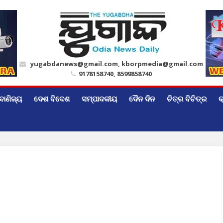
yugabdanews@gmail.com, kborpmedia@gmail.com
9178158740, 8599858740
ବାଣିଜ୍ୟ
ଦେଶ ବିଦେଶ
ସମ୍ପାଦକୀୟ
ଦୈନ ଦିନ
ଚିତ୍ର ବିଚିତ୍ର
କ