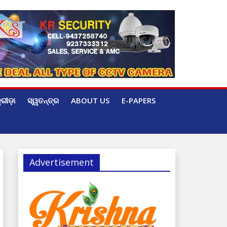
୍ରୀଡ଼ା
ସ୍ୱତନ୍ତ୍ର
ABOUT US
E-PAPERS
Advertisement