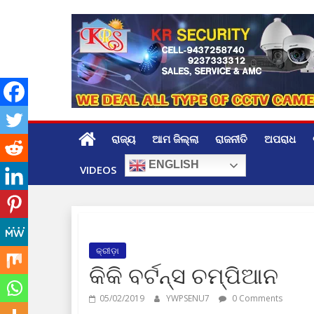
Skip
to
content
ରାଜ୍ୟ
ଆମ ଜିଲ୍ଲା
ରାଜନୀତି
ଅପରାଧ
ENGLISH
VIDEOS
କ୍ରୀଡ଼ା
କିକି ବର୍ଟନ୍‌ସ ଚମ୍ପିଆନ
05/02/2019
YWPSENU7
0 Comments