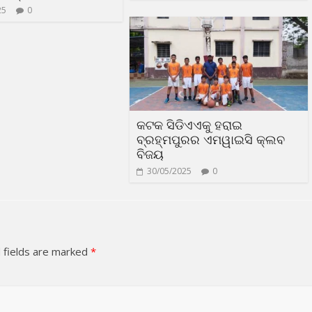
25
0
କଟକ ସିଡିଏଏକୁ ହରାଇ
ବ୍ରହ୍ମପୁରର ଏମୱାଇସି କ୍ଲବ
ବିଜୟ
30/05/2025
0
 fields are marked
*