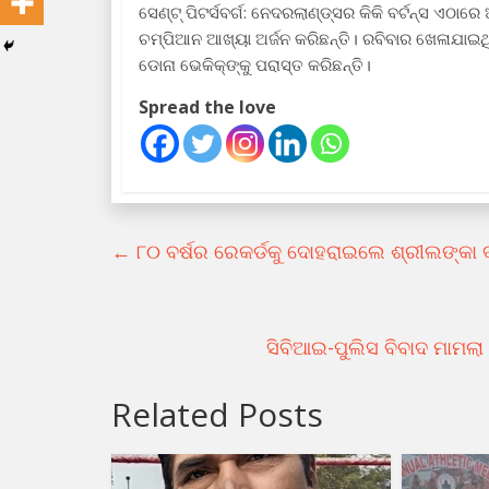
ସେଣ୍ଟ୍‌ ପିଟର୍ସବର୍ଗ: ନେଦରଲାଣ୍ଡ୍‌ସର କିକି ବର୍ଟନ୍‌ସ ଏଠାର
ଚମ୍ପିଆନ ଆଖ୍ୟା ଅର୍ଜନ କରିଛନ୍ତି। ରବିବାର ଖେଳାଯାଇଥିବ
ଡୋନା ଭେକିକ୍‌ଙ୍କୁ ପରାସ୍ତ କରିଛନ୍ତି।
Spread the love
←
୮୦ ବର୍ଷର ରେକର୍ଡକୁ ଦୋହରାଇଲେ ଶ୍ରୀଲଙ୍କା 
ସିବିଆଇ-ପୁଲିସ ବିବାଦ ମାମଲା ;
Related Posts