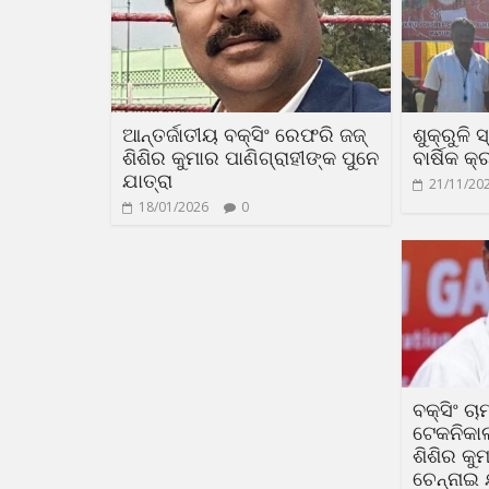
ଆନ୍ତର୍ଜାତୀୟ ବକ୍ସିଂ ରେଫରି ଜଜ୍
ଶୁକ୍ରୁଳି
ଶିଶିର କୁମାର ପାଣିଗ୍ରାହୀଙ୍କ ପୁନେ
ବାର୍ଷିକ କ
ଯାତ୍ରା
21/11/20
18/01/2026
0
ବକ୍ସିଂ ଚ
ଟେକନିକା
ଶିଶିର କୁ
ଚେନ୍ନାଇ 