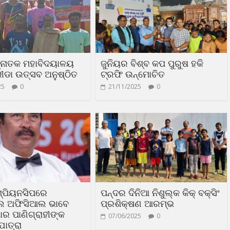
 ସ୍ନାତକ ମହାବିଦୟାଳୟ
ଜୁନିୟର ବିଶ୍ବ କପ ପୁରୁଷ ହକି
୍ରୀଡା ଉତ୍ସବ ଅନୁଷ୍ଠିତ
ଟ୍ରଫି ଉନ୍ମୋଚିତ
25
0
21/11/2025
0
ାମ୍ପିୟନସିପରେ
ପନ୍ଦର ଦିନିଆ ନିଶୁଲ୍କ କିକ୍‌ ବକ୍ସିଂ
ଲ ଅଫିସିଆଲ ଭାବେ
ପ୍ରଶିକ୍ଷଣ ଆରମ୍ଭ
ମାର ପାଣିଗ୍ରାହୀଙ୍କ
07/06/2025
0
ଯାତ୍ରା