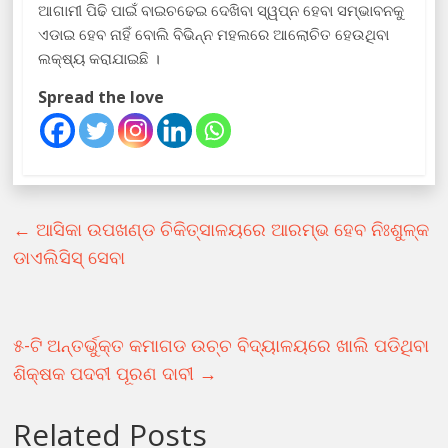
ଆଗାମୀ ପିଢି ପାଇଁ ବାଇଚଢେଇ ଦେଖିବା ସ୍ୱପ୍ନ ହେବା ସମ୍ଭାବନକୁ
ଏଡାଇ ହେବ ନାହିଁ ବୋଲି ବିଭିନ୍ନ ମହଲରେ ଆଲୋଚିତ ହେଉଥିବା
ଲକ୍ଷ୍ୟ କରାଯାଇଛି ।
Spread the love
←
ଆସିକା ଉପଖଣ୍ଡ ଚିକିତ୍ସାଳୟରେ ଆରମ୍ଭ ହେବ ନିଃଶୁଳ୍କ
ଡାଏଲିସିସ୍‍ ସେବା
୫-ଟି ଅନ୍ତର୍ଭୁକ୍ତ କମାଗଡ ଉଚ୍ଚ ବିଦ୍ୟାଳୟରେ ଖାଲି ପଡିଥିବା
ଶିକ୍ଷକ ପଦବୀ ପୂରଣ ଦାବୀ
→
Related Posts