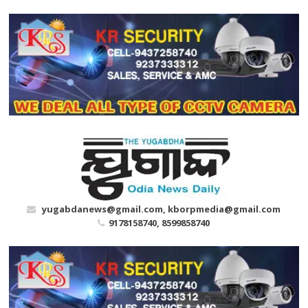
Skip
to
content
yugabdanews@gmail.com, kborpmedia@gmail.com
9178158740, 8599858740