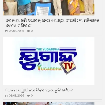
ସରକାରୀ ଜମି ଦଖଲକୁ ନେଇ ଗୋଷ୍ଠୀ ସଂଘର୍ଷ : ୩ ମହିଳାଙ୍କ
ସମେତ ୯ ଗିରଫ
08/08/2026
0
୮୦ତମ ସ୍ୱାଧୀନତା ଦିବସ ପ୍ରସ୍ତୁତି ବୈଠକ
08/08/2026
0