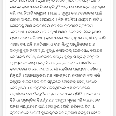
ବାଇଚଢେଇ ବସା । ଗ୍ରାମଞ୍ଚଳ ଓ ସହରାଞ୍ଚଳର ବିଭିନ୍ନ ଗଛ ଓ
ତାରରେ ବାଇଚଢେଇ ନିଜର କୁନିକୁନି ଥଣ୍ଟରେ ତାଳପତ୍ର ବ୍ୟବହାର
କରି ବସା ତିଆରି କରୁଥିଲା । ମାଇ ଓ ପୁରୁଷ ବାଇଚଢେଇଙ୍କ ପାଇଁ
ଅଲଗା ଅଲଗା ବସା ହୋଇଥାଏ । ନିଜ କଅଁଳିଆ ଥଣ୍ଟରେ ମାଟି ଓ
ଗୋବରକୁ ଆଣି ବାଇଚଢେଇ ନିଜ ବସା ଚାରିପଟେ ପ୍ରଲେପ
ଦେଇଥାଏ । ବସାରେ ମାଇ ପକ୍ଷୀ ଅଣ୍ଡା ଦେବାସହ ନିଜର ଛୁଆର
ଲାଳନ ପାଳନ କରିଥାଏ । ବାଇଚଢେଇ ଏକ କ୍ଷୁଦ୍ର ପକ୍ଷୀ ହେଲେବି
ଏହାର ବସା ଅତି ଶକ୍ତିଶାଳୀ ଓ ଟାଣ କିନ୍ତୁ ଆଧୁନିକତାର ଛାପ
ସାଙ୍ଗକୁ ଦୃତ ଜନସଂଖ୍ୟା ବୃଦ୍ଧି, ମୋବାଇଲ୍ ରେଡିଏସନ୍‌, ବ୍ୟାପକ
କୋଠାବାଡି ନିର୍ମାଣ, ଯାନବାହନ ସଂଖ୍ୟା ବୃଦ୍ଧି ସାଙ୍ଗକୁ ଜଙ୍ଗଲ
ଧ୍ୱଂସ୍ତ କାରଣରୁ ପ୍ରକୃତିର ଅନ୍ୟାନ୍ୟ ଅବଦାନ ଆକର୍ଷଣୀୟ
ବାଇଚଢେଇ ଓ ତାର ବସା ଆଉ ଗାଁ ଗହଳିରେ ପ୍ରାୟତଃ ଦେଖିବାକୁ
ମିଳୁନାହିଁ । ଗ୍ରାମାଞ୍ଚଳର ଗଛ ମାନଙ୍କରେ ମନଲୋଭା ବସା କରି
ରହୁଥିବା ବାଇଚଢେଇ ତାର ସ୍ୱରରେ ଲୋକଙ୍କୁ ବେଶ୍ ଆନନ୍ଦ
ଦେଉଥିଲେ । ସାଂପ୍ରତିକ ପରିସ୍ଥିତିରେ ଏହି ବାଇଚଢେଇ
ପକ୍ଷୀଙ୍କ ବସା ଦିନକୁଦିନ ଲୋପ ପାଇବାରେ ଲାଗିଛି । ଅତୀତରେ
ବିଭିନ୍ନ ପ୍ରାକୃତିକ ବିପର୍ଯ୍ୟୟର ଆଗୁଆ ସୂଚନା ଏହି ବାଇଚଢେଇ
ପକ୍ଷୀ ମାଧ୍ୟମରେ ଜାଣି ହେଉଥିଲା ବୋଲି ପରିବେଶ ବିତ୍ ଏ.
ବ୍ରହ୍ମାନନ୍ଦ ଆଚାରୀ ଦୃଢୋକ୍ତିର ସହ ପ୍ରକାଶ କରିଥିବା ବେଳେ