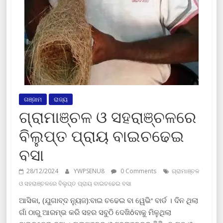
ଗଞ୍ଜାମ
ରାଜ୍ୟ
ଗ୍ରାମାଞ୍ଚଳ ଓ ସହରାଞ୍ଚଳରେ
ବିଲୁପ୍ତ ପ୍ରାୟ ବାଇଚଢେଇ
ବସା
28/12/2024
YWPSENU8
0 Comments
ଗ୍ରାମାଞ୍ଚଳ
ଓ ସହରାଞ୍ଚଳରେ ବିଲୁପ୍ତ ପ୍ରାୟ ବାଇଚଢେଇ ବସା
ଆସିକା, (ଯୁଗାବ୍ଦ ନ୍ୟୁଜ):ବାଇ ଚଢେଇ ବା ୱେଭିଂ ବାର୍ଡ । ଦିନ ଥିଲା
ଗାଁ ଠାରୁ ଆରମ୍ଭ କରି ସହର ସବୁଠି ଦେଖିôବାକୁ ମିଳୁଥିଲା