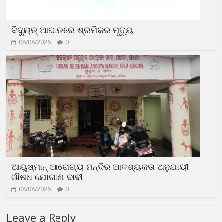
ବିଦ୍ୟୁତ୍‍ ଆଘାତରେ ଶ୍ରମିକର ମୃତ୍ୟୁ
08/08/2026
0
ଆୟୁଷ୍ମାନ୍‍ ଆରୋଗ୍ୟ ମନ୍ଦିର ଆବଶ୍ୟକତା ଅନୁଯାୟୀ
ଔଷଧ ଯୋଗାଣ ଦାବୀ
08/08/2026
0
Leave a Reply