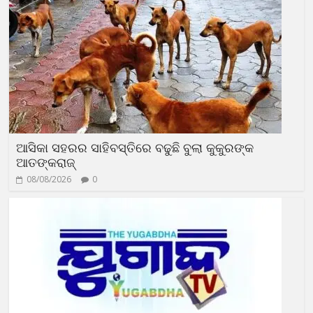
ଆସିକା ସହରର ସାହିବସ୍ତିରେ ବଢୁଛି ବୁଲା କୁକୁରଙ୍କ
ଆତଙ୍କରାଜ୍‍
08/08/2026
0