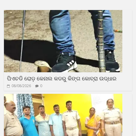
ପିଏଚଡି ରୋଡ଼ କେନାଲ କଡରୁ କିଙ୍ଗ କୋବ୍ରା ଉଦ୍ଧାର
08/08/2026
0