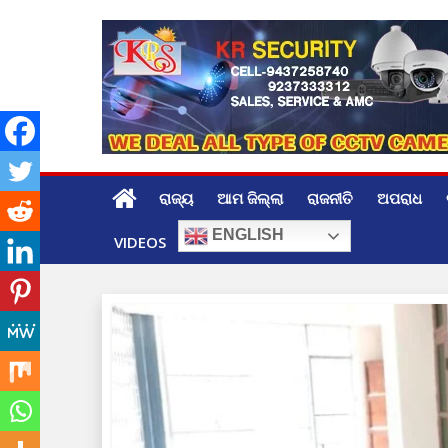
Skip
to
content
ରାଜ୍ୟ
ଆମ ଜିଲ୍ଲା
ରାଜନୀତି
ଅପରାଧ
ENGLISH
VIDEOS