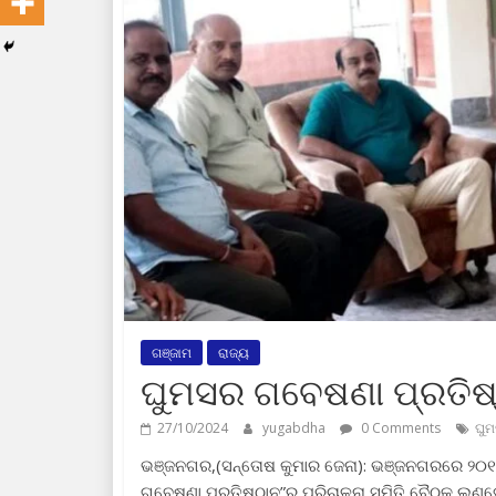
ଗଞ୍ଜାମ
ରାଜ୍ୟ
ଘୁମସର ଗବେଷଣା ପ୍ରତିଷ୍
27/10/2024
yugabdha
0 Comments
ଘୁମ
ଭଞ୍ଜନଗର,(ସନ୍ତୋଷ କୁମାର ଜେନା): ଭଞ୍ଜନଗରରେ ୨୦୧୭ 
ଗବେଷଣା ପ୍ରତିଷ୍ଠାନ”ର ପରିଚାଳନା ସମିତି ବୈଠକ ଲଣ୍ଡେ