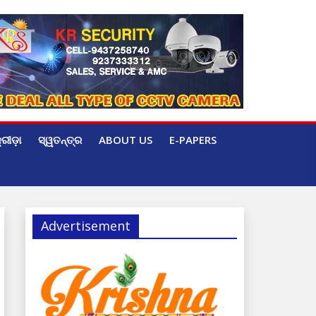
୍ରୀଡ଼ା
ସ୍ୱତନ୍ତ୍ର
ABOUT US
E-PAPERS
Advertisement