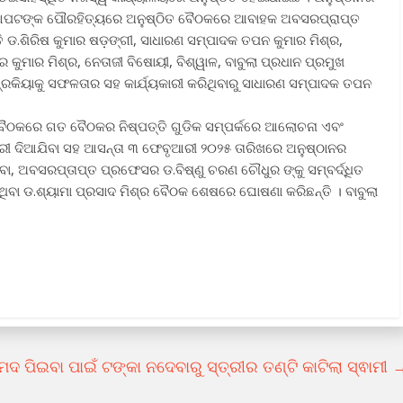
 ଆପଟଙ୍କ ପୌରହିତ୍ୟରେ ଅନୁଷ୍ଠିତ ବୈଠକରେ ଆବାହକ ଅବସରପ୍ରାପ୍ତ
ତି ଡ.ଶିରିଷ କୁମାର ଷଡ଼ଙ୍ଗୀ, ସାଧାରଣ ସମ୍ପାଦକ ତପନ କୁମାର ମିଶ୍ର,
ୁମାର ମିଶ୍ର, ନେତାଜୀ ବିଷୋୟୀ, ବିଶ୍ୱାଳ, ବାବୁଲା ପ୍ରଧାନ ପ୍ରମୁଖ
ିୟାକୁ ସଫଳତାର ସହ କାର୍ଯ୍ୟକାରୀ କରିଥିବାରୁ ସାଧାରଣ ସମ୍ପାଦକ ତପନ
 ବୈଠକରେ ଗତ ବୈଠକର ନିଷ୍ପତ୍ତି ଗୁଡିକ ସମ୍ପର୍କରେ ଆଲୋଚନା ଏବଂ
ୁରୀ ଦିଆଯିବା ସହ ଆସନ୍ତା ୩ ଫେବୃଆରୀ ୨୦୨୫ ତାରିଖରେ ଅନୁଷ୍ଠାନର
, ଅବସରପ୍ତାପ୍ତ ପ୍ରଫେସର ଡ.ବିଷ୍ଣୁ ଚରଣ ଚୌଧୁର ଙ୍କୁ ସମ୍ବର୍ଦ୍ଧିତ
ଇଥିବା ଡ.ଶ୍ୟାମା ପ୍ରସାଦ ମିଶ୍ର ବୈଠକ ଶେଷରେ ଘୋଷଣା କରିଛନ୍ତି । ବାବୁଲା
ମଦ ପିଇବା ପାଇଁ ଟଙ୍କା ନଦେବାରୁ ସ୍ତ୍ରୀର ତଣ୍ଟି କାଟିଲା ସ୍ଵାମୀ