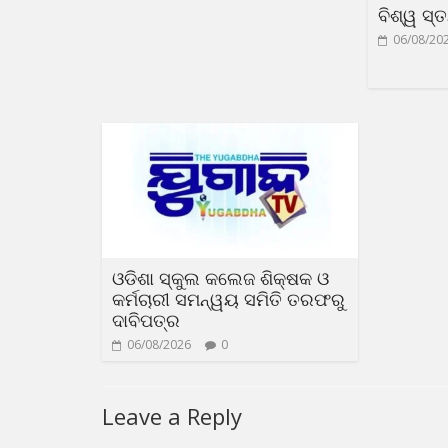
ବିଶ୍ୱ ସ୍
06/08/20
ଓଡିଶା ସ୍କୁଲ କଲେଜ ଶିକ୍ଷକ ଓ
କର୍ମଚାରୀ ସମନ୍ୱୟ ସମିତି ତରଫରୁ
ଦାବିପତ୍ର
06/08/2026
0
Leave a Reply