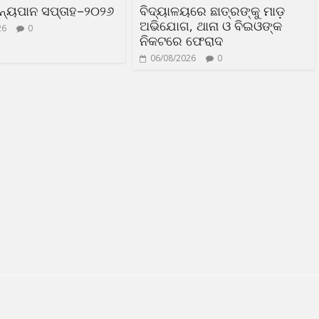
ତନ୍ୟପାନ ସପ୍ତାହ–୨୦୨୬
ବିଦ୍ୟାଳୟରେ ଛାତ୍ରଙ୍କୁ ମାଡ଼
ଅଭିଯୋଗ, ଥାନା ଓ ବିଇଓଙ୍କ
26
0
ନିକଟରେ ଫେରାଦ
06/08/2026
0