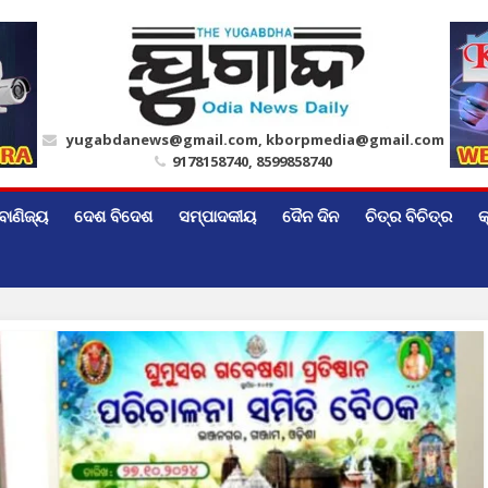
yugabdanews@gmail.com, kborpmedia@gmail.com
9178158740, 8599858740
ବାଣିଜ୍ୟ
ଦେଶ ବିଦେଶ
ସମ୍ପାଦକୀୟ
ଦୈନ ଦିନ
ଚିତ୍ର ବିଚିତ୍ର
କ