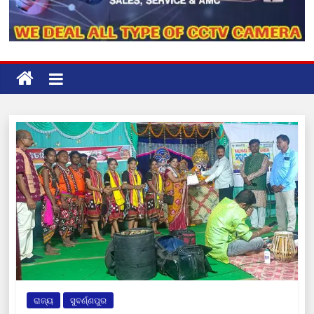
ରାଜ୍ୟ
ସୁବର୍ଣ୍ଣପୁର