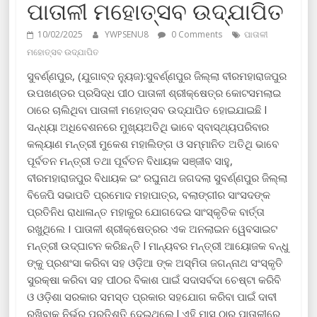
ପାତାଳୀ ମହୋତ୍ସବ ଉଦ୍‌ଯାପିତ
10/02/2025
YWPSENU8
0 Comments
ପାତାଳୀ
ମହୋତ୍ସବ ଉଦ୍‌ଯାପିତ
ସୁବର୍ଣ୍ଣପୁର, (ଯୁଗାବ୍ଦ ନ୍ୟୁଜ):ସୁବର୍ଣ୍ଣପୁର ଜିଲ୍ଲା ବୀରମହାରାଜପୁର
ଉପଖଣ୍ଡର ପ୍ରସିଦ୍ଧ ପୀଠ ପାତାଳୀ ଶ୍ରୀକ୍ଷେତ୍ର କୋଟସମଲାଇ
ଠାରେ ଚାଲିଥିବା ପାତାଳୀ ମହୋତ୍ସବ ଉଦ୍‌ଯାପିତ ହୋଇଯାଇଛି l
ସନ୍ଧ୍ୟା ଅଧିବେଶନରେ ମୁଖ୍ୟଅତିଥି ଭାବେ ସ୍ବାସ୍ଥ୍ୟପରିବାର
କଲ୍ୟାଣ ମନ୍ତ୍ରୀ ମୁକେଶ ମହାଲିଙ୍ଗ ଓ ସମ୍ମାନିତ ଅତିଥି ଭାବେ
ପୂର୍ବତନ ମନ୍ତ୍ରୀ ତଥା ପୂର୍ବତନ ବିଧାୟକ ସଞ୍ଜୀବ ସାହୁ,
ବୀରମହାରାଜପୁର ବିଧାୟକ ଇଂ ରଘୁନାଥ ଜଗଦଲା ସୁବର୍ଣ୍ଣପୁର ଜିଲ୍ଲା
ବିଜେପି ସଭାପତି ପ୍ରମୋଦ ମହାପାତ୍ର, ବଲାଙ୍ଗୀର ସାଂସଦଙ୍କ
ପ୍ରତିନିଧ ରାଧାଳାନ୍ତ ମହାକୁର ଯୋଗଦେଇ ସାଂସ୍କୃତିକ ବାର୍ତ୍ତା
ରଖୁଥିଲେ I ପାତାଳୀ ଶ୍ରୀକ୍ଷେତ୍ରର ଏକ ଅନଲାଇନ ୱେବସାଇଟ
ମନ୍ତ୍ରୀ ଉଦ୍‌ଘାଟନ କରିଛନ୍ତି l ମାନ୍ୟବର ମନ୍ତ୍ରୀ ଆୟୋଜକ ବନ୍ଧୁ
ଙ୍କୁ ପ୍ରଶଂସା କରିବା ସହ ଓଡ଼ିଆ ଙ୍କ ଅସ୍ମିତା ଜଗନ୍ନାଥ ସଂସ୍କୃତି
ସୁରକ୍ଷା କରିବା ସହ ପୀଠର ବିକାଶ ପାଇଁ ସଦାସର୍ବଦା ଚେଷ୍ଟା କରିବି
ଓ ଓଡ଼ିଶା ସରକାର ସମସ୍ତ ପ୍ରକାର ସହଯୋଗ କରିବା ପାଇଁ ଦାବୀ
ରଖିବାକୁ ନିର୍ଭର ପ୍ରତିଶୃତି ଦେଇଥିଲେ l ଏହି ମାସ ଠାରୁ ପାତାଳୀରେ