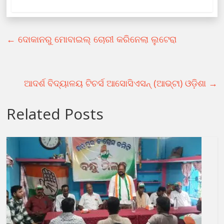
←
ଦୋକାନରୁ ମୋବାଇଲ୍ ଚୋରୀ କରିନେଲା ଲୁଟେରା
ଆଦର୍ଶ ବିଦ୍ୟାଳୟ ଟିଚର୍ସ ଆସୋସିଏସନ୍ (ଆଭ୍ଟା) ଓଡ଼ିଶା
→
Related Posts