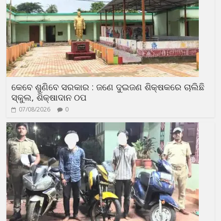
କେବେ ଶୁଣିବେ ସରକାର : ଜଣେ ଦୁଇଜଣ ଶିକ୍ଷକରେ ଚାଲିଛି
ସ୍କୁଲ, ଶିକ୍ଷାଦାନ ଠପ
07/08/2026
0