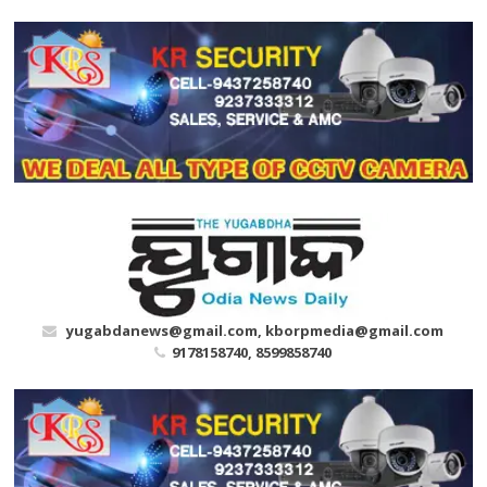
Skip
to
content
yugabdanews@gmail.com, kborpmedia@gmail.com
9178158740, 8599858740