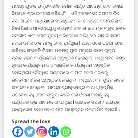
ମହାପ୍ରଭୁଙ୍କ ଭବ୍ୟମନ୍ଦିର ନିର୍ମାଣ କାର୍ଯ୍ୟ ଆରମ୍ଭ ହେବ ବୋଲି
ବିଧାୟକ ଶ୍ରୀ ଜଗଦଲା କହିଛନ୍ତି । ଏହି ଅବସରରେ ସପ୍ତମ ଦିନ
ତଥା ଅନ୍ତିମ ସନ୍ଧ୍ୟାରେ ସଂଜ୍ୟୋତ କଳା କେନ୍ଦ୍ର, ବଲାଙ୍ଗିର ର
ନିର୍ଦେଶିକା ତଥା ନାଟ୍ୟଗୁରୁ ଶ୍ରୀମତୀ ସଂଗୀତା ଦାସ ଙ୍କ ଗ୍ରୁପ୍ ଲୋକ
ସଙ୍ଗୀତ ଏବଂ ଲୋକ ନୃତ୍ୟ ପରିବେଷଣ କରିଥିଲେ ଯାହାକି ହଜାର
ହଜାର ଦର୍ଶକ ଙ୍କ ମନକୁ ବେଶ ଛୁଇଁଥିଲା l ପରେ ପରେ ଓଡିଆ ଭାଷା
ସାହିତ୍ୟ ସଂସ୍କୃତି ବିଭାଗ ପକ୍ଷରୁ ପୁରୀ ମହ୍ଲାର ଭଜନ ଗ୍ରୁପ୍
ଦ୍ବାରା ଜଜନ କାର୍ଯ୍ୟକ୍ରମ ଅନୁଷ୍ଠିତ ହୋଇଥିଲା । ଏଥି ସହିତ ଦଣ୍ଡ
ନୃତ୍ୟ କାର୍ଯ୍ୟକ୍ରମ ଓ ସାଂସ୍କୃତିକ କାର୍ଯ୍ୟକ୍ରମ ଅନୁଷ୍ଠିତ
ହୋଇଥିଲା l ବୌଦ୍ଧିକ ମଣ୍ଡପରେ ପାତାଳୀ ସେନା ପକ୍ଷରୁ
ରକ୍ତଦାନ ଶିବିର ଅନୁଷ୍ଠିତ ହୋଇଥିଲା । ଏଥିରେ ୩୭ ୟୁନିଟ ରକ୍ତ
ସଂଗ୍ରହ ହୋଇଥିଲା l ପାତାଳୀ ଶ୍ରୀକ୍ଷେତ୍ର ର ଆଧ୍ୟାତ୍ମିକ
ପରିବେଶ ବହୁ ଲୋକ ଙ୍କୁ ଆକର୍ଷିତ କରି ଓଡ଼ିଶା ବାହାରୁ ବହୁ
ପର୍ଯ୍ୟଟକ ଙ୍କ ଆଗମନ ହୋଇଥିଲା l ଭାଗବତ ସପ୍ତାହ ପାରାୟଣ
ମଧ୍ୟ ଶେଷ ହେବା ସହ ପାତାଳୀ ମହୋତ୍ସବ ଉଦ‌ଯାପିତ ହୋଇଛି।
Spread the love