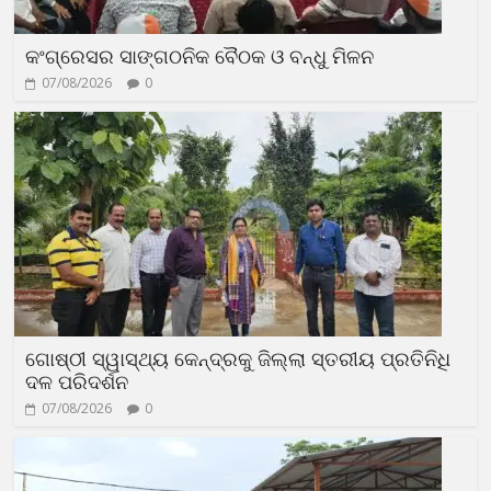
କଂଗ୍ରେସର ସାଙ୍ଗଠନିକ ବୈଠକ ଓ ବନ୍ଧୁ ମିଳନ
07/08/2026
0
ଗୋଷ୍ଠୀ ସ୍ୱାସ୍ଥ୍ୟ କେନ୍ଦ୍ରକୁ ଜିଲ୍ଲା ସ୍ତରୀୟ ପ୍ରତିନିଧି
ଦଳ ପରିଦର୍ଶନ
07/08/2026
0