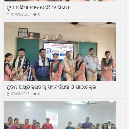
ଦୁଇ ଚକିଆ ଯାନ ଚୋରି :୨ ଗିରଫ
07/08/2026
0
ନୂତନ ଅଧ୍ୟକ୍ଷଙ୍କୁ ସମ୍ବର୍ଦ୍ଧନା ଓ ପାଠାଚକ୍ର
07/08/2026
0