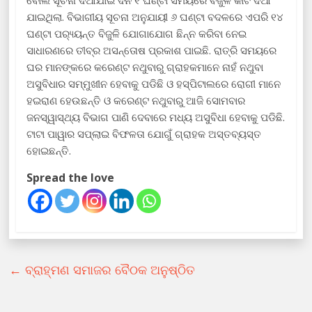
ବୋଲି ସୂଚନା ଦିଆଯାଇ ଦିନ ୧ ଘଣ୍ଟା ସମୟରେ ବିଜୁଳି କାଟି ଦିଆ
ଯାଇଥିଲା. ବିଭାଗୀୟ ସୂଚନା ଅନୁଯାୟୀ ୬ ଘଣ୍ଟା ବଦଳରେ ଏପରି ୧୪
ଘଣ୍ଟା ପର‌୍ୟ୍ୟନ୍ତ ବିଜୁଳି ଯୋଗାଯୋଗ ଛିନ୍ନ କରିବା ନେଇ
ସାଧାରଣରେ ତୀବ୍ର ଅସନ୍ତୋଷ ପ୍ରକାଶ ପାଇଛି. ରାତ୍ରି ସମୟରେ
ଘର ମାନଙ୍କରେ କରେଣ୍ଟ ନଥୁବାରୁ ଗ୍ରାହକମାନେ ନାହଁ ନଥୁବା
ଅସୁବିଧାର ସମ୍ମୁଖୀନ ହେବାକୁ ପଡିଛି ଓ ହସ୍ପିଟାଲରେ ରୋଗୀ ମାନେ
ହଇରାଣ ହେଉଛନ୍ତି ଓ କରେଣ୍ଟ ନଥୁବାରୁ ଆଜି ସୋମବାର
ଜନସ୍ୱାସ୍ଥ୍ୟ ବିଭାଗ ପାଣି ଦେବାରେ ମଧ୍ୟ ଅସୁବିଧା ହେବାକୁ ପଡିଛି.
ଟାଟା ପାୱାର ସପ୍ଲାଇ ବିଫଳତା ଯୋଗୁଁ ଗ୍ରାହକ ଅସ୍ତବ୍ୟସ୍ତ
ହୋଇଛନ୍ତି.
Spread the love
←
ବ୍ରାହ୍ମଣ ସମାଜର ବୈଠକ ଅନୁଷ୍ଠିତ