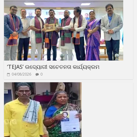
‘TEJAS’ ଉଦ୍ୟୋଗୀ ସଚେତନତା କାର୍ଯ୍ୟକ୍ରମ
04/08/2026
0