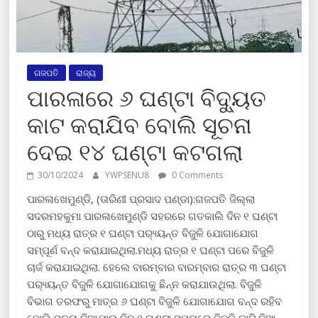
ଗଜପତି
ରାଜ୍ୟ
ପାରଳାରେ ୬ ଘଣ୍ଟା ବିଦ୍ୟୁତ
କାଟ କରାଯିବ ବୋଲି ସୂଚନା
ଦେଇ ୧୪ ଘଣ୍ଟା କଟଗଲା
30/10/2024
YWPSENU8
0 Comments
ପାରଳାଖେମୁଣ୍ଡି, (ତାରିଣୀ ପ୍ରସାଦ ପଣ୍ଡା):ଗଜପତି ଜିଲ୍ଲା
ସଦରମହକୁମା ପାରଳାଖେମୁଣ୍ଡି ସହରରେ ଗତକାଲି ଦିନ ୧ ଘଣ୍ଟା
ଠାରୁ ମଧ୍ୟ ରାତ୍ର ୧ ଘଣ୍ଟା ପର‌୍ୟ୍ୟନ୍ତ ବିଜୁଳି ଯୋଗାଯୋଗ
ସମ୍ପୂର୍ଣ ବନ୍ଦ କରାଯାଇଥିଲା.ମଧ୍ୟ ରାତ୍ର ୧ ଘଣ୍ଟା ପରେ ବିଜୁଳି
ଚାର୍ଜ କରାଯାଇଥିଲା. ହେଲେ ବାରମ୍ବାର ବାରମ୍ବାର ରାତ୍ର ୩ ଘଣ୍ଟା
ପର‌୍ୟ୍ୟନ୍ତ ବିଜୁଳି ଯୋଗାଯୋଗକୁ ଛିନ୍ନ କରାଯାଉଥିଲା. ବିଜୁଳି
ବିଭାଗ ତରଫରୁ ମାତ୍ର ୬ ଘଣ୍ଟା ବିଜୁଳି ଯୋଗାଯୋଗ ବନ୍ଦ ରହିବ