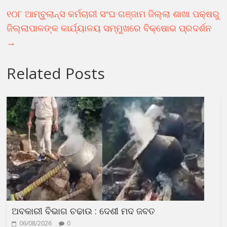
୧୦୮ ଆମ୍ବୁଲାନ୍ସ କର୍ମଚାରୀ ସଂଘ ଗଞ୍ଜାମ ଜିଲ୍ଲା ଶାଖା ପକ୍ଷରୁ
ଜିଲ୍ଲାପାଳଙ୍କ କାର୍ଯ୍ୟାଳୟ ସମ୍ମୁଖରେ ବିକ୍ଷୋଭ ପ୍ରଦର୍ଶନ
→
Related Posts
ଅବକାରୀ ବିଭାଗ ଚଢାଉ : ଦେଶୀ ମଦ ଜବତ
06/08/2026
0