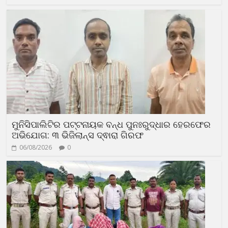
ମୁନିସିପାଲିଟିର ପଟ୍ଟନାୟକ ବନ୍ଧ ପୁନଃରୁଦ୍ଧାର ହେରଫେର
ଅଭିଯୋଗ: ୩ ଭିଜିଲାନ୍ସ ଦ୍ଵାରା ଗିରଫ
06/08/2026
0