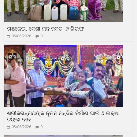
ଗଞ୍ଜେଇ, ଦେଶୀ ମଦ ଜବତ, ୬ ଗିରଫ
05/08/2026
0
ଶ୍ରୀଜଗନ୍ନାଥଙ୍କ ନୂତନ ମନ୍ଦିର ନିର୍ମାଣ ପାଇଁ 5 ଲକ୍ଷ
ଟଙ୍କା ଦାନ
05/08/2026
0