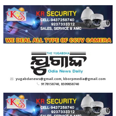
Skip
to
content
yugabdanews@gmail.com, kborpmedia@gmail.com
9178158740, 8599858740