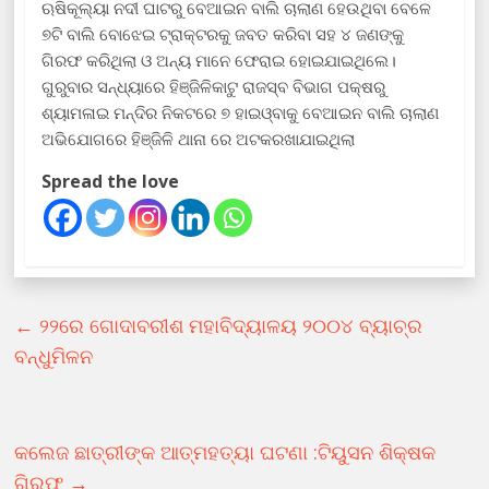
ଋଷିକୂଲ୍ୟା ନଦୀ ଘାଟରୁ ବେଆଇନ ବାଲି ଚାଲାଣ ହେଉଥିବା ବେଳେ
୭ଟି ବାଲି ବୋଝେଇ ଟ୍ରାକ୍ଟରକୁ ଜବତ କରିବା ସହ ୪ ଜଣଙ୍କୁ
ଗିରଫ କରିଥିଲା ଓ ଅନ୍ୟ ମାନେ ଫେରାଇ ହୋଇଯାଇଥିଲେ।
ଗୁରୁବାର ସନ୍ଧ୍ୟାରେ ହିଞ୍ଜିଳିକାଟୁ ରାଜସ୍ବ ବିଭାଗ ପକ୍ଷରୁ
ଶ୍ୟାମଳାଇ ମନ୍ଦିର ନିକଟରେ ୭ ହାଇଓ୍ବାକୁ ବେଆଇନ ବାଲି ଚାଲାଣ
ଅଭିଯୋଗରେ ହିଞ୍ଜିଳି ଥାନା ରେ ଅଟକରଖାଯାଇଥିଲା
Spread the love
←
୨୨ରେ ଗୋଦାବରୀଶ ମହାବିଦ୍ୟାଳୟ ୨୦୦୪ ବ୍ୟାଚ୍‌ର
ବନ୍ଧୁମିଳନ
କଲେଜ ଛାତ୍ରୀଙ୍କ ଆତ୍ମହତ୍ୟା ଘଟଣା :ଟିୟୁସନ ଶିକ୍ଷକ
ଗିରଫ
→