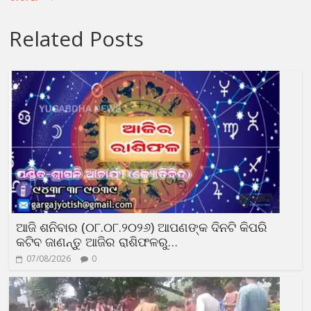
Related Posts
ଆଜି ଶନିବାର (୦୮.୦୮.୨୦୨୬) ଆପଣଙ୍କ ଦିନଟି କିପରି
କଟିବ ଜାଣନ୍ତୁ ଆଜିର ରାଶିଫଳରୁ…
07/08/2026
0