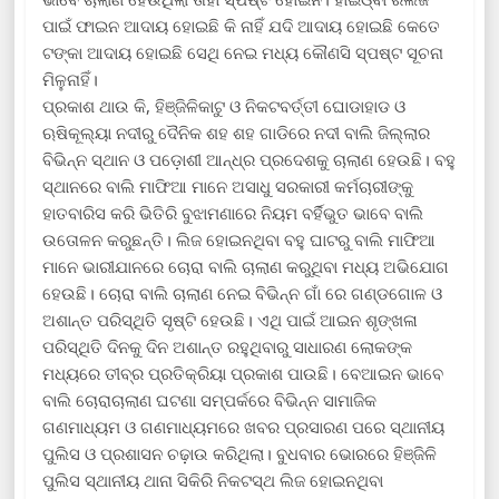
ପାଇଁ ଫାଇନ ଆଦାୟ ହୋଇଛି କି ନାହିଁ ଯଦି ଆଦାୟ ହୋଇଛି କେତେ
ଟଙ୍କା ଆଦାୟ ହୋଇଛି ସେଥି ନେଇ ମଧ୍ୟ କୌଣସି ସ୍ପଷ୍ଟ ସୂଚନା
ମିଳୁନାହିଁ।
ପ୍ରକାଶ ଥାଉ କି, ହିଞ୍ଜିଳିକାଟୁ ଓ ନିକଟବର୍ତ୍ତୀ ଘୋଡାହାଡ ଓ
ଋଷିକୂଲ୍ୟା ନଦୀରୁ ଦୈନିକ ଶହ ଶହ ଗାଡିରେ ନଦୀ ବାଲି ଜିଲ୍ଲାର
ବିଭିନ୍ନ ସ୍ଥାନ ଓ ପଡ଼ୋଶୀ ଆନ୍ଧ୍ର ପ୍ରଦେଶକୁ ଚାଲାଣ ହେଉଛି। ବହୁ
ସ୍ଥାନରେ ବାଲି ମାଫିଆ ମାନେ ଅସାଧୁ ସରକାରୀ କର୍ମଚାରୀଙ୍କୁ
ହାତବାରିସ କରି ଭିତିରି ବୁଝାମଣାରେ ନିୟମ ବର୍ହିଭୁତ ଭାବେ ବାଲି
ଉତୋଳନ କରୁଛନ୍ତି। ଲିଜ ହୋଇନଥିବା ବହୁ ଘାଟରୁ ବାଲି ମାଫିଆ
ମାନେ ଭାରୀଯାନରେ ଚୋରା ବାଲି ଚାଲାଣ କରୁଥିବା ମଧ୍ୟ ଅଭିଯୋଗ
ହେଉଛି। ଚୋରା ବାଲି ଚାଲାଣ ନେଇ ବିଭିନ୍ନ ଗାଁ ରେ ଗଣ୍ଡଗୋଳ ଓ
ଅଶାନ୍ତ ପରିସ୍ଥିତି ସୃଷ୍ଟି ହେଉଛି। ଏଥି ପାଇଁ ଆଇନ ଶୃଙ୍ଖଳା
ପରିସ୍ଥିତି ଦିନକୁ ଦିନ ଅଶାନ୍ତ ରହୁଥିବାରୁ ସାଧାରଣ ଲୋକଙ୍କ
ମଧ୍ୟରେ ତୀବ୍ର ପ୍ରତିକ୍ରିୟା ପ୍ରକାଶ ପାଉଛି। ବେଆଇନ ଭାବେ
ବାଲି ଚୋରାଚାଲାଣ ଘଟଣା ସମ୍ପର୍କରେ ବିଭିନ୍ନ ସାମାଜିକ
ଗଣମାଧ୍ୟମ ଓ ଗଣମାଧ୍ୟମରେ ଖବର ପ୍ରସାରଣ ପରେ ସ୍ଥାନୀୟ
ପୁଲିସ ଓ ପ୍ରଶାସନ ଚଢ଼ାଉ କରିଥିଲା। ବୁଧବାର ଭୋରରେ ହିଞ୍ଜିଳି
ପୁଲିସ ସ୍ଥାନୀୟ ଥାନା ସିକିରି ନିକଟସ୍ଥ ଲିଜ ହୋଇନଥିବା