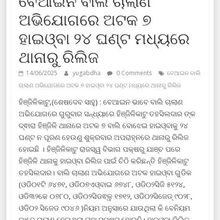
ବେଆଇନ ବାଲି ଚାଲାଣ
ଅଭିଯୋଗରେ ଅଟକ ୭
ହାଇଓ୍ବା ୨୪ ଘଣ୍ଟ ମଧ୍ୟରେ
ଥାନାରୁ ରିଲିଜ
14/06/2025
yugabdha
0 Comments
ବେଆଇନ ବାଲି
ଚାଲାଣ ଅଭିଯୋଗରେ ଅଟକ ୭ ହାଇଓ୍ବା ୨୪ ଘଣ୍ଟ ମଧ୍ୟରେ ଥାନାରୁ ରିଲିଜ
ହିଞ୍ଜିଳିକାଟୁ,(ଶେଷଦେବ ସାହୁ) : ବେଆଇନ ଭାବେ ବାଲି ଚାଲାଣ
ଅଭିଯୋଗରେ ଗୁରୁବାର ସନ୍ଧ୍ୟାରେ ହିଞ୍ଜିଳିକାଟୁ ତହସିଲଦାର ଙ୍କ
ଦ୍ଵାରା ହିଞ୍ଜିଳି ଥାନାରେ ଅଟକ ୭ ବାଲି ବୋଝେଇ ହାଇଓ୍ବାକୁ ୨୪
ଘଣ୍ଟ ନ ପୂରଣ ହେଉଣୁ ଶୁକ୍ରବାର ଅପରାହ୍ନରେ ଥାନାରୁ ରିଲିଜ
ହୋଇଛି । ହିଞ୍ଜିଳିକାଟୁ ରାଜସ୍ୱ ବିଭାଗ ପକ୍ଷରୁ ଯାଞ୍ଚ ପରେ
ହିଞ୍ଜିଳି ଥାନାକୁ ହାଇଓ୍ବା ରିଲିଜ ପାଇଁ ଚିଠି କରିଛନ୍ତି ହିଞ୍ଜିଳିକାଟୁ
ତହସିଲଦାର। ବାଲି ଚାଲାଣ ଅଭିଯୋଗରେ ଅଟକ ହାଇଓ୍ବା ଗୁଡିକ
(ଓଡି୦୧ଟି ୬୪୭୧, ଓଡି୦୭ଏଓ୍ବାଇ ୬୭୪୮, ଓଡି୦୨ସିଜି ୫୧୨୪,
ଓଡି୩୨କେ ୦୭୮୦, ଓଡି୦୨ସିଡଵ୍ଳୁ ୧୭୧୨, ଓଡି୦୨ସିଜେଡ୍ ୯୦୨୮,
ଓଡି୦୨ ସିଜେଡ ୯୦୪୬ )ନିୟମ ଅନୁସାରେ ଯାଉଥିଲା କି ବେନିୟମ
ଭାବେ ଚାଲାଣ ହେଉଥିଲା ତାହା ସ୍ପଷ୍ଟ ହୋଇନି। ହାଇଓ୍ବା ରିଲିଜ