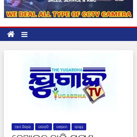
ଆମ ଜିଲ୍ଲା
ଗଜପତି
ଗଞ୍ଜାମ
ରାଜ୍ୟ