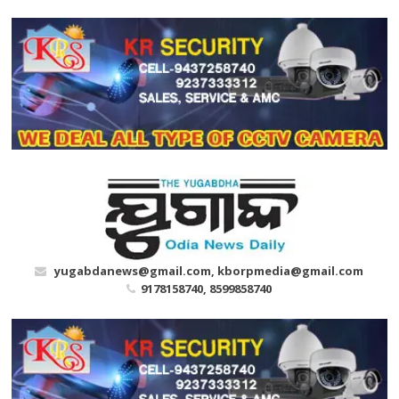
Skip
to
content
yugabdanews@gmail.com, kborpmedia@gmail.com
9178158740, 8599858740