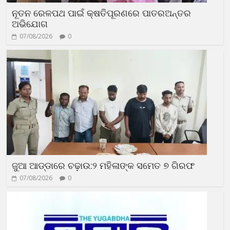
ନୂତନ ରେଳପଥ ପାଇଁ କ୍ଷତିପୂରଣରେ ପାତରଅନ୍ତର
ଅଭିଯୋଗ
07/08/2026
0
ଜୁଆ ଆଡ୍ଡାରେ ଚଢ଼ାଉ:୨ ମହିଳାଙ୍କ ସମେତ ୭ ଗିରଫ
07/08/2026
0