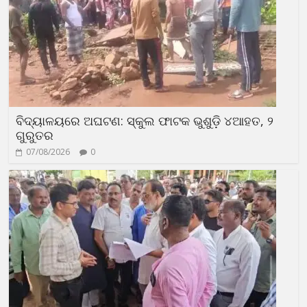
ବିଦ୍ୟାଳୟରେ ଅଘଟଣ: ସ୍କୁଲ ଫାଟକ ଭୁଶୁଡ଼ି ୪ଆହତ, ୨
ଗୁରୁତର
07/08/2026
0