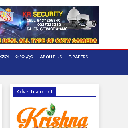
୍ରୀଡ଼ା
ସ୍ୱତନ୍ତ୍ର
ABOUT US
E-PAPERS
Advertisement