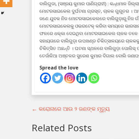
ବାଲିଗୁଡା, (ସଞ୍ଜୟ କୁମାର ପାଣିଗ୍ରାହୀ) : କନ୍ଧମାଳ ଜିଲ୍
ମୋଟରସାଇକେଲ ଦୁର୍ଘଟଣା ଗ୍ରସ୍ତ, ଚାଳକ ଗୁରୁତର । ଆଜି 
ଜଣେ ଯୁବକ ନିଜ ମୋଟରସାଇକେଲରେ ବାଲିଗୁଡ଼ାରୁ ନିଜ ଗା
ମୋଟରସାଇକେଲକୁ ଓଭରଟେକ୍ କରିବା ସମୟରେ ଭାରସାମ୍
ଫଳରେ ଧକ୍କା ଦେଇଥିବା ମୋଟରସାଇକେଲ ଚାଳକ ତଳେ ପଡ
ସହାୟତାରେ ବାଲିଗୁଡ଼ା ଉପଖଣ୍ଡ ଚିକିତ୍ସାଳୟରେ ଚାଳକକୁ ଭ
ଚିକିତ୍ସିତ ଅଛନ୍ତି । ଘଟଣା ସ୍ଥଳରେ ବାଲିଗୁଡ଼ା ପୋଲିସ
ତେର୍ଜାକିଆ ଅଞ୍ଚଳର ସୁରେଶ କୁମାର ଦିଗାଲ ବୋଲି ଜଣାପଡ଼
Spread the love
←
କରୋନାରେ ଆଉ ୨ ଜଣଙ୍କ ମୃତ୍ୟୁ
Related Posts