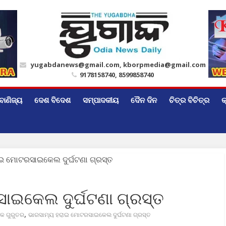
yugabdanews@gmail.com, kborpmedia@gmail.com
9178158740, 8599858740
ବାଣିଜ୍ୟ
ଦେଶ ବିଦେଶ
ସମ୍ପାଦକୀୟ
ଦୈନ ଦିନ
ଚିତ୍ର ବିଚିତ୍ର
କ
ାଇକେଲ ଦୁର୍ଘଟଣା ଗ୍ରସ୍ତ
,
କ ଗୁରୁତର
ଭାରସାମ୍ୟ ହରାଇ ମୋଟରସାଇକେଲ ଦୁର୍ଘଟଣା ଗ୍ରସ୍ତ