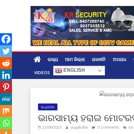
Skip
to
content
ରାଜ୍ୟ
ଆମ ଜିଲ୍ଲା
ରାଜନୀତି
ଅପରାଧ
ENGLISH
VIDEOS
କନ୍ଧମାଳ
ଭାରସାମ୍ୟ ହରାଇ ମୋଟରସ
23/06/2020
yugabdha
0 Comments
ଚାଳ