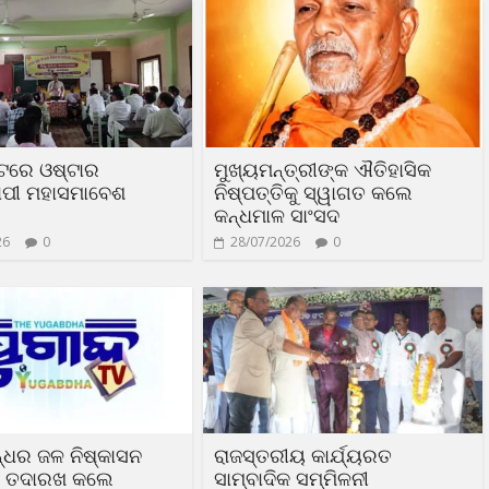
ଟରେ ଓଷ୍ଟାର
ମୁଖ୍ୟମନ୍ତ୍ରୀଙ୍କ ଐତିହାସିକ
ୟାପୀ ମହାସମାବେଶ
ନିଷ୍ପତ୍ତିକୁ ସ୍ୱାଗତ କଲେ
କନ୍ଧମାଳ ସାଂସଦ
26
0
28/07/2026
0
୍ଧର ଜଳ ନିଷ୍କାସନ
ରାଜସ୍ତରୀୟ କାର୍ଯ୍ୟରତ
ର ତଦାରଖ କଲେ
ସାମ୍ବାଦିକ ସମ୍ମିଳନୀ