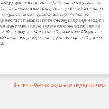
ଲା ବାଲିଗୁଡ଼ା ସୁନାପାଙ୍ଗା ସ୍ଥିତ ସାଇ ମନ୍ଦିର ନିକଟରେ ଭାରସାମ୍ୟ ହରାଇଏକ
ପ୍ରାୟ ଦିନ ୧୨ଟା ସମୟରେ ବାଲିଗୁଡ଼ା ଥାନା ଅନ୍ତର୍ଗତ ତେର୍ଜାକିଆ ଅଞ୍ଚଳର
ଁ ଅଭିମୁଖେ ଯିବା ସମୟରେ ସୁନାପାଙ୍ଗା ସାଇ ମନ୍ଦିର ନିକଟରେ ଏକ
ୟ ହରାଇ ଆଗରେ ଯାଇଥିବା ମୋଟରସାଇକେଲକୁ ପଛପଟୁ ଧକ୍କା ଦେଇଥିଲା ।
଼ି ଗୁରୁତର ଆହତ ହୋଇଥିଲା । ଗୁରୁତର ଅବସ୍ଥାରେ ସ୍ଥାନୀୟ ଲୋକଙ୍କ
ର୍ତ୍ତି କରାଯାଇଥିଲା । ବର୍ତ୍ତମାନ ସେ ବାଲିଗୁଡ଼ା ଉପଖଣ୍ଡ ଚିକିତ୍ସାଳୟରେ
୍ ପହଁଚି ତଦନ୍ତ ଆରମ୍ଭ କରିଥିବାବେଳେ ଗୁରୁତର ଆହତ ଚାଳକ ବାଲିଗୁଡ଼ା ଥାନା
ିଛି ।
ନିଜ ହାତରେ ବିଶୋଧନ ସ୍ପ୍ରେ କଲେ ଆଡ଼ପଡ଼ା ସରପଞ୍ଚ