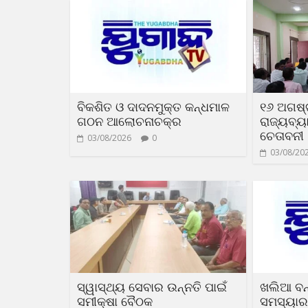
ବିକଶିତ ଓ ଦାଦନମୁକ୍ତ କନ୍ଧମାଳ
୧୬ ଅଗଷ୍
ଗଠନ ଆଲୋଚନାଚକ୍ର
ରାଜ୍ୟବ୍
ଚେତାବନୀ
03/08/2026
0
03/08/20
ସ୍ୱାସ୍ଥ୍ୟ ସେବାର ଉନ୍ନତି ପାଇଁ
ଖଲିଆ ବନ
ସମୀକ୍ଷା ବୈଠକ
ସମସ୍ୟା