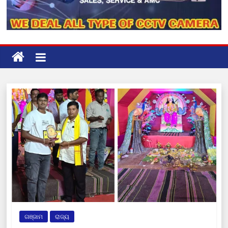
ଗଞ୍ଜାମ
ରାଜ୍ୟ