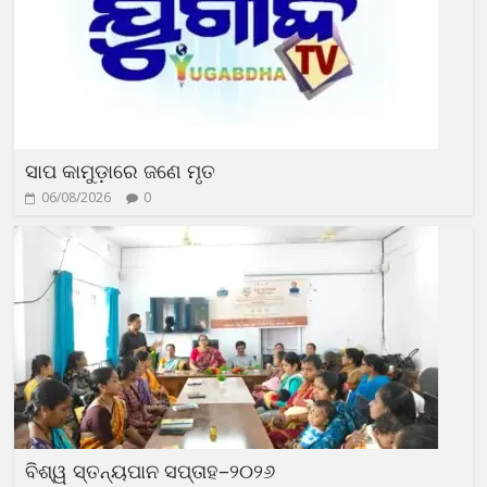
ସାପ କାମୁଡ଼ାରେ ଜଣେ ମୃତ
06/08/2026
0
ବିଶ୍ୱ ସ୍ତନ୍ୟପାନ ସପ୍ତାହ–୨୦୨୬