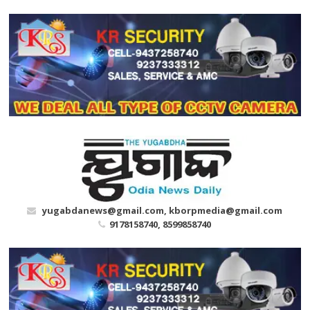
Skip
to
content
yugabdanews@gmail.com, kborpmedia@gmail.com
9178158740, 8599858740