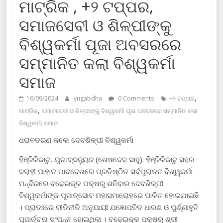
ମାଟ୍ରିକ , +୨ ଟପ୍ପର,
ସମାଜସେବୀ ଓ ଶିଳ୍ପୀଙ୍କୁ
ବିଶ୍ୱକର୍ମା ପୂଜା ଅବସରରେ
ସମ୍ମାନିତ କଲା ବିଶ୍ୱକର୍ମା
ସମାଜ
,
16/09/2024
yugabdha
0 Comments
+୨ ଟପ୍ପର
,
ମାଟ୍ରିକ
ସମାଜସେବୀ ଓ ଶିଳ୍ପୀଙ୍କୁ ବିଶ୍ୱକର୍ମା ପୂଜା ଅବସରରେ ସମ୍ମାନିତ କଲା
ବିଶ୍ୱକର୍ମା ସମାଜ
ଧରାବତରଣ କଲେ ଦେବଶିଳ୍ପୀ ବିଶ୍ୱକର୍ମା
ହିଞ୍ଜିଳିକାଟୁ, ଯୁଗାବ୍ଦନ୍ୟୁଜ (ଶେଷଦେବ ସାହୁ): ହିଞ୍ଜିଳିକାଟୁ ସହର
ବରାହୀ ପାହାଡ ପାଦଦେଶରେ ପ୍ରତିଷ୍ଠିତ ସର୍ବପୁରାତନ ବିଶ୍ୱକର୍ମା
ମନ୍ଦିରରେ ବଢେଇକୂଳ ପକ୍ଷରୁ ଶନିବାର ଦେବଶିଳ୍ପୀ
ବିଶ୍ୱକର୍ମାଙ୍କ ପୂଜାତ୍ସୋବ ମହାସମାରୋହରେ ପାଳିତ ହୋଇଯାଇଛି
। ପ୍ରାତଃରେ ରୀତିନୀତି ଅନୁଯାୟୀ ଯଜ୍ଞୋପବିତ ଧାରଣ ଓ ପୁର୍ଣ୍ଣାହୁତି
ପୂଜାର୍ଚ୍ଚନା ସଂପନ୍ନ ହୋଇଥିଲା । ବଢେଇକୂଳ ପକ୍ଷରୁ ଶ୍ରୀ