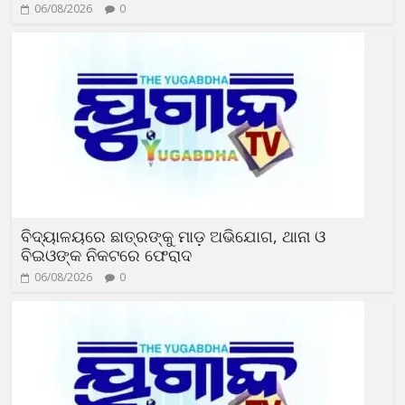
06/08/2026
0
ବିଦ୍ୟାଳୟରେ ଛାତ୍ରଙ୍କୁ ମାଡ଼ ଅଭିଯୋଗ, ଥାନା ଓ
ବିଇଓଙ୍କ ନିକଟରେ ଫେରାଦ
06/08/2026
0