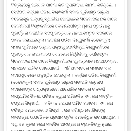
ବିଗ୍ରହଙ୍କୁ ପ୍ରସାଦ ଯାଚନା କରି କୃପାଭିକ୍ଷା କାମନା କରିଥିଲେ ।
ସେହିପରି ଦକ୍ଷିଣ ଓଡ଼ିଶା ବିଶ୍ଵକର୍ମା ସମାଜ ପୂର୍ବଖଣ୍ଡ ତାଲୁକା
ବଢେଇକୂଳ ପକ୍ଷରୁ ସ୍ଥାନୀୟ ପୈାରାଞ୍ଚଳ ସିନେମାହଲ ଛକ ଠାରେ
ଦେବଶିଳ୍ପୀ ବିଶ୍ଵକର୍ମାଙ୍କ ଦେବଶିଳ୍ପୀଙ୍କ ମୃଣୟ ପ୍ରତିମାକୁ
ପୂଜାର୍ଚ୍ଚନା କରାଯିବା ସହପୂ ଜାତ୍ସୋବ ମହାଆଡମ୍ବର ସହକାରେ
ପାଳନ କରାଯାଇଥିଲା। ଦକ୍ଷିଣ ଓଡିଶା ବିଶ୍ୱକର୍ମା(ବଢେଇକୂଳ)
ସମାଜ ପୂର୍ବଖଣ୍ଡ ତାଲୁକା ପକ୍ଷରୁ ଦେବଶିଳ୍ପୀ ବିଶ୍ୱକର୍ମାଙ୍କ
ପୂଜାତ୍ସୋବ ଉପଲକ୍ଷେ ସୋମବାର ହିଞ୍ଜିଳିକାଟୁ ପୌରାଞ୍ଚଳ
ସିନେମାହଲ ଛକ ଠାରେ ବିଶ୍ୱକର୍ମାଙ୍କ ପୂଜାତ୍ସୋବ ମହାଆଡମ୍ବର
ସହକାରେ ପାଳିତ ହୋଇଯାଇଛି । ଏହି ଅବସରରେ ସମାଜର ଏକ
ମହାଅଧିବେଶନ ଅନୁଷ୍ଠିତ ହୋଇଥିଲା । ଦକ୍ଷିଣ ଓଡିଶା ବିଶ୍ୱକର୍ମା
(ବଢେଇକୂଳ) ସମାଜ ପୂର୍ବଖଣ୍ଡ ତାଲୁକା ସଭାପତି ସନ୍ତୋଷ
ମହାରଣାଙ୍କ ଅଧ୍ୟକ୍ଷତାରେ ଆୟୋଜିତ ସଭାରେ ଗତବର୍ଷ
ମାଧ୍ୟାମିକ ଶିକ୍ଷା ପରିଷଦ ଦ୍ୱାରା ପରିଚାଳିତ ୧୩ ଜଣ ମାଟ୍ରିକ
ଟପ୍ପର ଶିକ୍ଷାର୍ଥୀ, +୨ ବିଜ୍ଞାନ ଟପ୍ପର ଅମିତ ମହାରଣା, ୧୩ ଜଣ
ବରିଷ୍ଠ ସମାଜସେବୀ ଓ ଶିଳ୍ପୀ, ୮ଜଣ ବରିଷ୍ଠ ନାଗରିକଙ୍କୁ
ମାନପତ୍ର, ଉପଢୈକନ ପ୍ରଦାନ ପୂର୍ବକ ସମ୍ବର୍ଦ୍ଧିତ କରାଯାଇଥିଲା ।
ଏଥି ସହ କୂଳର ୫ଜଣ ମାନସିକ ଅନଗ୍ରସର ବ୍ୟକ୍ତିଙ୍କୁ ହୁଇଲ