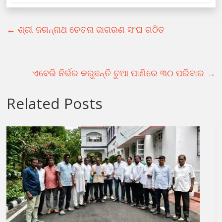
←
ଶ୍ରୀ ଜଗନ୍ନାଥ ଚେତନା ଜାଗରଣ ସଂଘ ଗଠିତ
ଏବେଭି ନିର୍ଭର କରୁଛନ୍ତି ଚୁଆ ପାଣିରେ ୩୦ ପରିବାର
→
Related Posts