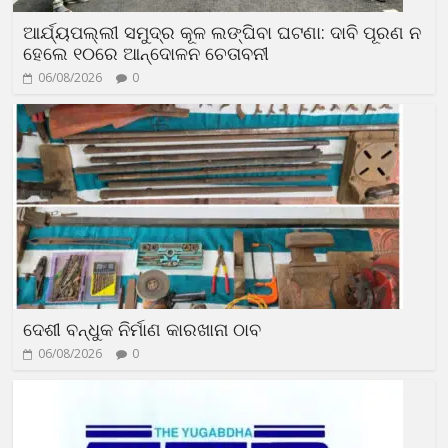
ଆର୍ଯ୍ୟପଲ୍ଲୀ ସମୁଦ୍ର କୂଳ ଲଙ୍ଘିବା ଘଟଣା: ଦାବି ପୂରଣ ନ
ହେଲେ ୧୦ରେ ଆନ୍ଦୋଳନ ଚେତାବନୀ
06/08/2026
0
ଦେଶୀ ବନ୍ଧୁକ ନିର୍ମାଣ କାରଖାନା ଠାବ
06/08/2026
0