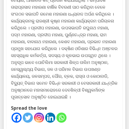
ଚେୟାର, ଆଶାବାଡି କିଟ୍ ପ୍ରଦାନ କରାଯାଇଥିଲା । ସମ୍ପାଦକ
ତାରାପ୍ରସାଦ ମହାରଣା ବାର୍ଷିକ ବିବରଣୀ ପାଠ କରିଥିବା ବେଳେ
ସଂଗଠନ ସଭାପତି ରମେଶ ମହାରଣା ଧନ୍ୟବାଦ ଅର୍ପଣ କରିଥିଲେ ।
କାର୍ଯ୍ୟକ୍ରମକୁ ରାଜଶ୍ରୀ କୃଷ୍ଣ ମହାରଣା କାର୍ଯ୍ୟକ୍ରମ ପରିଚାଳନା
କରିଥିଲେ । ପ୍ରଦୀପ ମହାରଣା, ଉପସଭାପତି ରଘୁନାଥ ମହାଣା,
ପଦ୍ମ ମହାରଣା, ପ୍ରଦୀପ ମହାଣା, ପୁର୍ଣ୍ଣଚନ୍ଦ୍ର ମହାଣା, ରାମ
ମହାରଣା, ବାବାନାଥ ମହାରଣା, କେଶବ ମହାରଣା, ପ୍ରଭାତ ମହାରଣା
ପ୍ରମୁଖ ସହଯୋଗ କରିଥିଲେ । ଦକ୍ଷିଣ ଓଡିଶାର ବିଭିନ୍ନ ଅଞ୍ଚଳର
ସହସ୍ରାଧିକ କର୍ମକର୍ତ୍ତା, ସଦସ୍ୟ ଓ କୂଳଭାଇ ଉପସ୍ଥିତ ଥିଲେ ।
ଅନୁରୂପ ଭାବେ ପୋଚିଲିମା ସରକାରୀ ଶିଳ୍ପ ତାଲିମ ଅନୁଷ୍ଠାନ,
ଜନସ୍ୱାସ୍ଥ୍ୟ ବିଭାଗ, ଜଳ ଓ ପରିମଳ ବିଭାଗ ଉପଖଣ୍ଡ
କାର୍ଯ୍ୟାଳୟ, ଜଳସମ୍ପଦ, ପୌର, ବ୍ଳକ, ରାସ୍ତା ଓ କୋଠାବାଡି,
ବିଦ୍ୟୁତ୍ ବିଭାଗ ସମେତ ବିଭିନ୍ନ ସରକାରୀ ଓ ବେସରକାରୀ ଯାନ୍ତ୍ରିକ
ଅନୁଷ୍ଠାନରେ ମହାସମାରୋହରେ ଦେବଶିଳ୍ପୀ ବିଶ୍ୱକର୍ମାଙ୍କ
ପୂଜାତ୍ସୋବ ଅନୁଷ୍ଠିତ ହୋଇଯାଇଛି ।
Spread the love