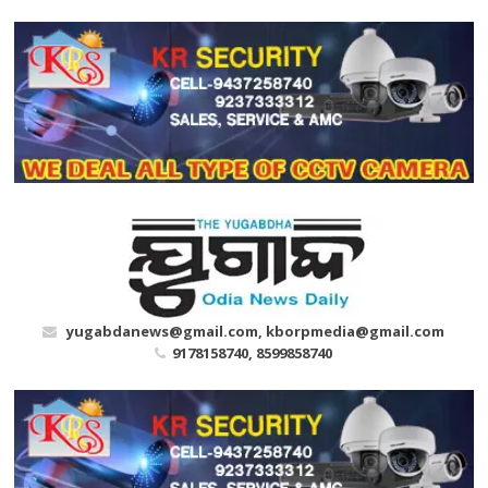
Skip
to
content
yugabdanews@gmail.com, kborpmedia@gmail.com
9178158740, 8599858740