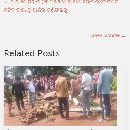
←
ଆଜି ସୋମବାର (୧୧.୦୫.୨୦୨୬) ଆପଣଙ୍କ ଦିନଟି କିପରି
କଟିବ ଜାଣନ୍ତୁ ଆଜିର ରାଶିଫଳରୁ…
ଭକ୍ତ ଭଗବାନ
→
Related Posts