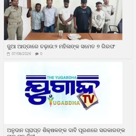
ଜୁଆ ଆଡ୍ଡାରେ ଚଢ଼ାଉ:୨ ମହିଳାଙ୍କ ସମେତ ୭ ଗିରଫ
07/08/2026
0
ଅନୁଦାନ ପ୍ରାପ୍ତ ଶିକ୍ଷକଙ୍କ ଦାବି ପୂରଣରେ ସରକାରଙ୍କ