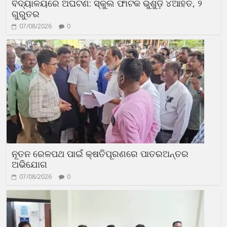
ବିଦ୍ୟାଳୟରେ ଅଘଟଣ: ସ୍କୁଲ ଫାଟକ ଭୁଶୁଡ଼ି ୪ଆହତ, ୨
ଗୁରୁତର
07/08/2026
0
ନୂତନ ରେଳପଥ ପାଇଁ କ୍ଷତିପୂରଣରେ ପାତରଅନ୍ତର
ଅଭିଯୋଗ
07/08/2026
0