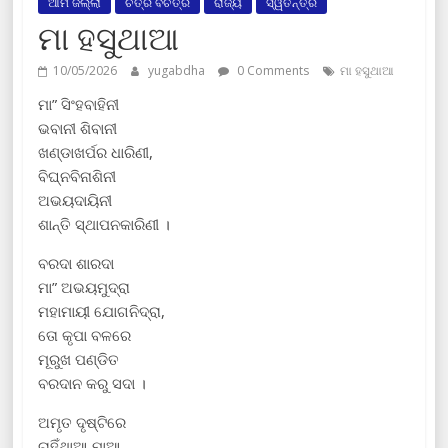
ଆମ ଜିଲ୍ଲା
ଚିତ୍ର ବିଚିତ୍ର
ରାଜ୍ୟ
ସ୍ୱତନ୍ତ୍ର
ମା ହସୁଥାଆ
10/05/2026
yugabdha
0 Comments
ମା ହସୁଥାଆ
ମା” ସିଂହବାହିନୀ
ଭବାନୀ ଶିବାନୀ
ଖଣ୍ଡାଖର୍ପର ଧାରିଣୀ,
ବିଘ୍ନବିନାଶିନୀ
ଅଭୟଦାୟିନୀ
ଶାନ୍ତି ସ୍ଥାପନକାରିଣୀ ।
ବରଦା ଶାରଦା
ମା” ଅଭୟମୁଦ୍ରା
ମହାମାୟୀ ଯୋଗନିଦ୍ରା,
ତୋ କୃପା ବଳରେ
ମୂରୁଖ ପଣ୍ଡିତ
ବରଦାନ କରୁ ସଦା ।
ଅମୃତ ଦୃଷ୍ଟିରେ
ଚାହିଁଥାଆ ମାଆ