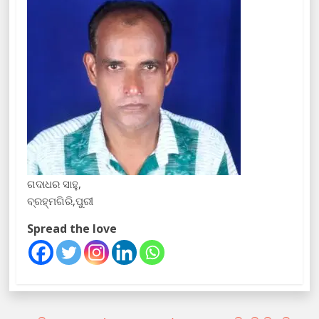
ଗଦାଧର ସାହୁ,
ବ୍ରହ୍ମଗିରି,ପୁରୀ
Spread the love