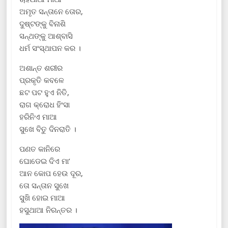
ଅମୃତ ସନ୍ତାନେ ତୋର,
ଦୁଷ୍ଟଙ୍କୁ ବିନାଶି
ସନ୍ଥଙ୍କୁ ଆଶ୍ବାସି
ଧର୍ମ ସଂସ୍ଥାପନ କର ।
ଅଶାନ୍ତ ଶରୀର
ପ୍ରକୃତି କବଳେ
ଛଟ ପଟ ହୁଏ ନିତି,
ରାଗ କ୍ରୋଧ ହିଂସା
ହରିନିଏ ମାଆ
ସୁଖେ ବିତୁ ଦିନରାତି ।
ପଣତ କାନିରେ
ଘୋଡେଇ ଦିଏ ମା’
ଆନ କୋପ ହେଉ ଦୂର,
ତୋ ସନ୍ତାନ ସୁଖେ
ସୁଖି ହୋଇ ମାଆ
ହସୁଥାଆ ନିରନ୍ତର ।