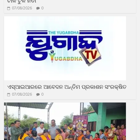
ଟାଳ ଟୁଳ ନିତୀ
07/08/2026
0
ଏସ୍‌ଆଇଆରରେ ଆବେଦନ ଅନ୍ତିମ ପ୍ରକାଶନ ସଂରକ୍ଷିତ
07/08/2026
0