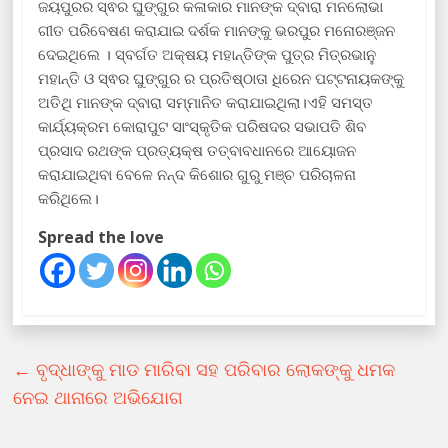
ଜୟପୁରର ସ୍ଵର ଘୁଙ୍ଗୁର କଳାକାର ମାନଙ୍କ ଦ୍ବାରା ମନଲୋଭା
ଗୀତ ପରିବେଷଣ କରାଯାଇ ଦର୍ଶକ ମାନଙ୍କୁ ଭରପୁର ମନୋରଞ୍ଜନ
ଦେଇଥିଲେ । ସ୍ବର୍ଗତ ଅକ୍ଷୟ ମହାନ୍ତିଙ୍କ ପୁତ୍ର ମିତ୍ରଭାନୁ
ମହାନ୍ତି ଓ ସ୍ଵର ଘୁଙ୍ଗୁର ର ପ୍ରତିଷ୍ଠାତା ଧିରେନ ପଟ୍ଟନାୟକଙ୍କୁ
ଅତିଥି ମାନଙ୍କ ଦ୍ବାରା ସମ୍ମାନିତ କରାଯାଇଥିଲା।ଏହି ସମସ୍ତ
କାର୍ଯ୍ୟକ୍ରମ କୋରାପୁଟ ସାଂସ୍କୃତିକ ପରିଷଦର ସଭାପତି ଶିବ
ପ୍ରସାଦ ରଥଙ୍କ ପ୍ରତ୍ୟକ୍ଷ ତତ୍ବାବଧାନରେ ଆୟୋଜନ
କରାଯାଇଥିବା ବେଳେ ନନ୍ଦ କିଶୋର ଗୁରୁ ମଞ୍ଚ ପରିଚାଳନା
କରିଥିଲେ।
Spread the love
←
ବୃଦ୍ଧାଙ୍କୁ ମାଡ ମାରିବା ସହ ପରିବାର ଲୋକଙ୍କୁ ଧମକ
ନେଇ ଥାନାରେ ଅଭିଯୋଗ