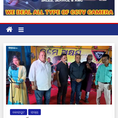
କୋରାପୁଟ
ରାଜ୍ୟ