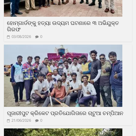
ହୋମ୍‌ଗାର୍ଡଙ୍କୁ ହତ୍ୟା ଉଦ୍ୟମ ଘଟଣାରେ ୩ ଅଭିଯୁକ୍ତ
ଗିରଫ
03/08/2026
0
ପୂଜାରୀପୁଟ କ୍ରିକେଟ ପ୍ରତିଯୋଗିତାରେ ଚାଟୁଆ ଚମ୍ପିଆନ
21/06/2026
0