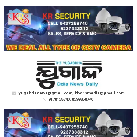
Skip
to
content
yugabdanews@gmail.com, kborpmedia@gmail.com
9178158740, 8599858740