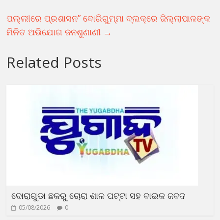
ପଲ୍ଲୀରେ ପ୍ରଶାସନ” ବୋରିଗୁମ୍ମା ବ୍ଲକ୍ରେ ଜିଲ୍ଲାପାଳଙ୍କ
ମିଳିତ ଅଭିଯୋଗ ଜନଶୁଣାଣୀ
→
Related Posts
ଦୋରାଗୁଡା ଛକରୁ ଚୋରା ଶାଳ ପଟ୍ଟା ସହ ବାଇକ ଜବଦ
05/08/2026
0