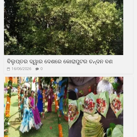
ବିଲୁପ୍ତର ଦ୍ୱାର ଦେଶରେ କୋରାପୁଟର ଚନ୍ଦନ ବଣ
16/06/2026
0