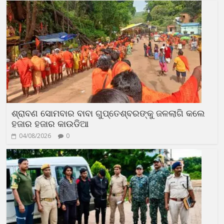
ଶ୍ରାବଣ ସୋମବାର ବାବା ଗୁପ୍ତେଶ୍ବରଙ୍କୁ ଜଳଲାଗି କଲେ
ହଜାର ହଜାର କାଉଡିଆ
04/08/2026
0