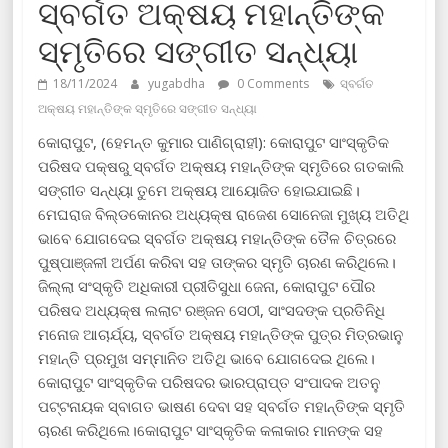
ସ୍ବର୍ଗତ ଅକ୍ଷୟ ମହାନ୍ତିଙ୍କ
ସ୍ମୃତିରେ ସଙ୍ଗୀତ ସନ୍ଧ୍ୟା
18/11/2024
yugabdha
0 Comments
ସ୍ବର୍ଗତ
ଅକ୍ଷୟ ମହାନ୍ତିଙ୍କ ସ୍ମୃତିରେ ସଙ୍ଗୀତ ସନ୍ଧ୍ୟା
କୋରାପୁଟ, (ହେମନ୍ତ କୁମାର ପାଣିଗ୍ରାହୀ): କୋରାପୁଟ ସାଂସ୍କୃତିକ
ପରିଷଦ ପକ୍ଷରୁ ସ୍ବର୍ଗତ ଅକ୍ଷୟ ମହାନ୍ତିଙ୍କ ସ୍ମୃତିରେ ଗତକାଲି
ସଙ୍ଗୀତ ସନ୍ଧ୍ୟା ତୁମେ ଅକ୍ଷୟ ଆୟୋଜିତ ହୋଇଯାଇଛି।
ମେଘରାଜ ବିଲ୍ଡକୋନର ଅଧ୍ୟକ୍ଷ ରାଜେଶ ସୋନେଜା ମୁଖ୍ୟ ଅତିଥି
ଭାବେ ଯୋଗଦେଇ ସ୍ବର୍ଗତ ଅକ୍ଷୟ ମହାନ୍ତିଙ୍କ ତୈଳ ଚିତ୍ରରେ
ପୁଷ୍ପାଞ୍ଜଳୀ ଅର୍ପଣ କରିବା ସହ ତାଙ୍କର ସ୍ମୃତି ଚାରଣ କରିଥିଲେ।
ଜିଲ୍ଲା ସଂସ୍କୃତି ଅଧିକାରୀ ପ୍ରୀତିସୁଧା ଜେନା, କୋରାପୁଟ ପୌର
ପରିଷଦ ଅଧ୍ୟକ୍ଷ ଲଲାଟ ରଞ୍ଜନ ସେଠୀ, ସାଂସଦଙ୍କ ପ୍ରତିନିଧି
ମନୋଜ ଆଚାର୍ଯ୍ୟ, ସ୍ବର୍ଗତ ଅକ୍ଷୟ ମହାନ୍ତିଙ୍କ ପୁତ୍ର ମିତ୍ରଭାନୁ
ମହାନ୍ତି ପ୍ରମୁଖ ସମ୍ମାନିତ ଅତିଥି ଭାବେ ଯୋଗଦେଇ ଥିଲେ।
କୋରାପୁଟ ସାଂସ୍କୃତିକ ପରିଷଦର ଭାରପ୍ରାପ୍ତ ସଂପାଦକ ଅତନୁ
ପଟ୍ଟନାୟକ ସ୍ବାଗତ ଭାଷଣ ଦେବା ସହ ସ୍ବର୍ଗତ ମହାନ୍ତିଙ୍କ ସ୍ମୃତି
ଚାରଣ କରିଥିଲେ।କୋରାପୁଟ ସାଂସ୍କୃତିକ କଳାକାର ମାନଙ୍କ ସହ