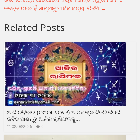
ତଦନ୍ତ ପରେ ହିଁ ସାମ୍ନାକୁ ଆସିବ ସତ୍ୟ: ଡିଜିପି
→
Related Posts
ଆଜି ରବିବାର (୦୯.୦୮.୨୦୨୬) ଆପଣଙ୍କ ଦିନଟି କିପରି
କଟିବ ଜାଣନ୍ତୁ ଆଜିର ରାଶିଫଳରୁ…
08/08/2026
0