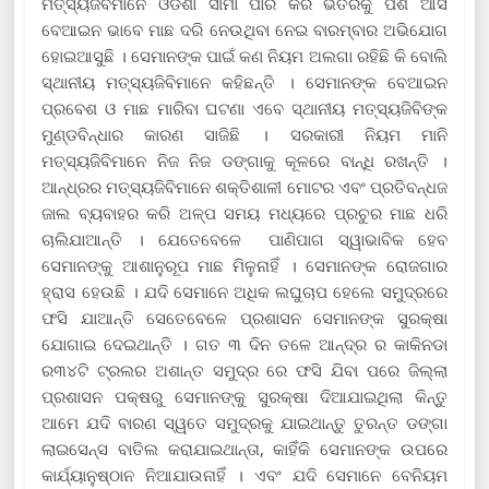
ମତ୍ସ୍ୟଜିବିମାନେ ଓଡିଶା ସୀମା ପାର କରି ଭିତରକୁ ପଶି ଆସି
ବେଆଇନ ଭାବେ ମାଛ ଦରି ନେଉଥିବା ନେଇ ବାରମ୍ବାର ଅଭିଯୋଗ
ହୋଇଆସୁଛି । ସେମାନଙ୍କ ପାଇଁ କଣ ନିୟମ ଅଲଗା ରହିଛି କି ବୋଲି
ସ୍ଥାନୀୟ ମତ୍ସ୍ୟଜିବିମାନେ କହିଛନ୍ତି । ସେମାନଙ୍କ ବେଆଇନ
ପ୍ରବେଶ ଓ ମାଛ ମାରିବା ଘଟଣା ଏବେ ସ୍ଥାନୀୟ ମତ୍ସ୍ୟଜିବିଙ୍କ
ମୁଣ୍ଡବିନ୍ଧାର କାରଣ ସାଜିଛି । ସରକାରୀ ନିୟମ ମାନି
ମତ୍ସ୍ୟଜିବିମାନେ ନିଜ ନିଜ ଡଙ୍ଗାକୁ କୂଳରେ ବାନ୍ଧି ରଖନ୍ତି ।
ଆନ୍ଧ୍ରର ମତ୍ସ୍ୟଜିବିମାନେ ଶକ୍ତିଶାଳୀ ମୋଟର ଏବଂ ପ୍ରତିବନ୍ଧଜ
ଜାଲ ବ୍ୟବାହର କରି ଅଳ୍ପ ସମୟ ମଧ୍ୟରେ ପ୍ରଚୁର ମାଛ ଧରି
ଚାଲିଯାଆନ୍ତି । ଯେତେବେଳେ ପାଣିପାଗ ସ୍ୱାଭାବିକ ହେବ
ସେମାନଙ୍କୁ ଆଶାନୁରୂପ ମାଛ ମିଳୁନାହିଁ । ସେମାନଙ୍କ ରୋଜଗାର
ହ୍ରାସ ହେଉଛି । ଯଦି ସେମାନେ ଅଧିକ ଲଘୁଚାପ ହେଲେ ସମୁଦ୍ରରେ
ଫସି ଯାଆନ୍ତି ସେତେବେଳେ ପ୍ରଶାସନ ସେମାନଙ୍କ ସୁରକ୍ଷା
ଯୋଗାଇ ଦେଇଥାନ୍ତି । ଗତ ୩ ଦିନ ତଳେ ଆନ୍ଦ୍ର ର କାକିନଡା
ର୩୪ଟି ଟ୍ରଲର ଅଶାନ୍ତ ସମୁଦ୍ର ରେ ଫସି ଯିବା ପରେ ଜିଲ୍ଲା
ପ୍ରଶାସନ ପକ୍ଷରୁ ସେମାନଙ୍କୁ ସୁରକ୍ଷା ଦିଆଯାଇଥିଲା କିନ୍ତୁ
ଆମେ ଯଦି ବାରଣ ସ୍ୱତେ ସମୁଦ୍ରକୁ ଯାଇଥାନ୍ତୁ ତୁରନ୍ତ ଡଙ୍ଗା
ଲାଇସେନ୍ସ ବାତିଲ କରାଯାଇଥାନ୍ତା, କାହିଁକି ସେମାନଙ୍କ ଉପରେ
କାର୍ଯ୍ୟାନୁଷ୍ଠାନ ନିଆଯାଉନାହିଁ । ଏବଂ ଯଦି ସେମାନେ ବେନିୟମ