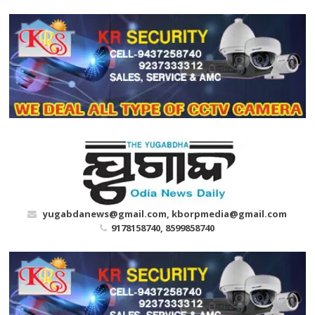
Skip
to
content
yugabdanews@gmail.com, kborpmedia@gmail.com
9178158740, 8599858740