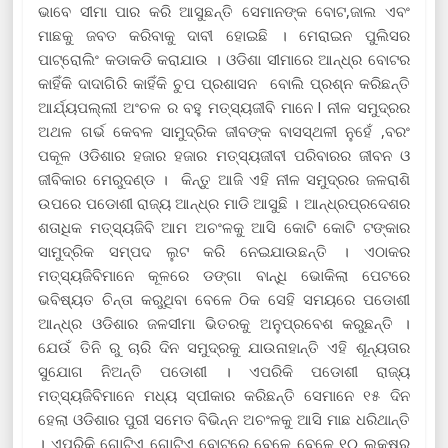
ଭାବେ ସୀମା ପାର କରି ଆସୁଛନ୍ତି ସେମାନଙ୍କ ବୋଟ,ଜାଲ ଏବଂ
ମାଛକୁ ଜବତ କରିବାକୁ ଦାବୀ ହୋଇଛି । ମେରାଇନ ପୁଲିସର
ପାଟ୍ରୋଲିଂ କଡାକଡି କରାଯାଉ । ଓଡିଶା ସୀମାରେ ଆନ୍ଧ୍ର ବୋଟର
କାହିଁକି ଦାଦାଗିରି କାହିଁକି ଚୁପ ପ୍ରଶାସନ ବୋଲି ପ୍ରଶ୍ନ କରିଛନ୍ତି
ଆର୍ଯ୍ୟପଲ୍ଲୀ ଅଂଚଳ ର ବହୁ ମତ୍ସ୍ୟଜୀବି ମାନେ l ନୀଳ ସମୁଦ୍ରର
ଅଥଳ ଗର୍ଭ କେବଳ ସାମୁଦ୍ରିକ ଜୀବଙ୍କ ବାସସ୍ଥଳୀ ନୁହେଁ ,ବରଂ
ପକୂଳ ଓଡିଶାର ହଜାର ହଜାର ମତ୍ସ୍ୟଜୀବୀ ପରିବାରର ଜୀବନ ଓ
ଜୀବିକାର ମେରୁଦଣ୍ଡ । କିନ୍ତୁ ଆଜି ଏହି ନୀଳ ସମୁଦ୍ରର ଜଳରାଶି
ଉପରେ ପଡୋଶୀ ରାଜ୍ୟ ଆନ୍ଧ୍ର ମାଡି ଆସୁଛି । ଆନ୍ଧ୍ରପ୍ରଦେଶର
ଶତାଧିକ ମତ୍ସ୍ୟଜିବି ଆମ ଅଚଂଳକୁ ଆସି କୋଟି କୋଟି ଟଙ୍କାର
ସାମୁଦ୍ରିକ ସମ୍ପଦ ଲୁଟ କରି ନେଇଯାଉଛନ୍ତି । ଏଠାକର
ମତ୍ସ୍ୟଜିବିମାନେ କୂଳରେ ଡଙ୍ଗା ବାନ୍ଧି ଭୋକିଲା ପେଟରେ
ଭବିଷ୍ୟତ ଚିନ୍ତା କରୁଥିବା ବେଳେ ଠିକ ସେହି ସମୟରେ ପଡୋଶୀ
ଆନ୍ଧ୍ର ଓଡିଶାର ଜଳସୀମା ଭିତରକୁ ଅନୁପ୍ରବେଶ କରୁଛନ୍ତି ।
ଯେଉଁ ତିନି ରୁ ଚାରି ଦିନ ସମୁଦ୍ରକୁ ଯାଉନାହାନ୍ତି ଏହି ଶୂନ୍ୟତାର
ସୁଯୋଗ ନିଅନ୍ତି ପଡୋଶୀ । ଏପରିକି ପଡୋଶୀ ରାଜ୍ୟ
ମତ୍ସ୍ୟଜିବିମାନେ ମଧ୍ୟ ସ୍ପୀକାର କରିଛନ୍ତି ସେମାନେ ୧୫ ଦିନ
ହେଲା ଓଡିଶାର ପୁରୀ ସମେତ ବିଭିନ୍ନ ଅଚଂଳକୁ ଆସି ମାଛ ଧରିଥାନ୍ତି
। ଏପରିକି ଗୋଟିଏ ଗୋଟିଏ ବୋଟରେ ବେଳେ ବେଳେ ୧୦ ଲକ୍ଷରୁ