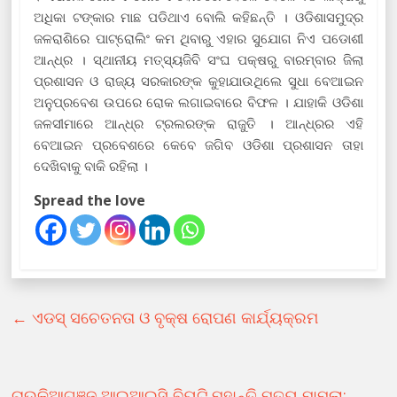
ଅଧିକା ଟଙ୍କାର ମାଛ ପଡିଥାଏ ବୋଲି କହିଛନ୍ତି । ଓଡିଶାସମୁଦ୍ର
ଜଳରାଶିରେ ପାଟ୍ରୋଲିଂ କମ ଥିବାରୁ ଏହାର ସୁଯୋଗ ନିଏ ପଡୋଶୀ
ଆନ୍ଧ୍ର । ସ୍ଥାନୀୟ ମତ୍ସ୍ୟଜିବି ସଂଘ ପକ୍ଷରୁ ବାରମ୍ବାର ଜିଲା
ପ୍ରଶାସନ ଓ ରାଜ୍ୟ ସରକାରଙ୍କ କୁହାଯାଉଥିଲେ ସୁଧା ବେଆଇନ
ଅନୁପ୍ରବେଶ ଉପରେ ରୋକ ଲଗାଇବାରେ ବିଫଳ । ଯାହାକି ଓଡିଶା
ଜଳସୀମାରେ ଆନ୍ଧ୍ର ଟ୍ରଲରଙ୍କ ରାଜୁତି । ଆନ୍ଧ୍ରର ଏହି
ବେଆଇନ ପ୍ରବେଶରେ କେବେ ଜଗିବ ଓଡିଶା ପ୍ରଶାସନ ତାହା
ଦେଖିବାକୁ ବାକି ରହିଲା ।
Spread the love
←
ଏଡସ୍ ସଚେତନତା ଓ ବୃକ୍ଷ ରୋପଣ କାର୍ଯ୍ୟକ୍ରମ
ଚାଉଳିଆଗଞ୍ଜ ଆଇଆଇସି ବିୟୁଟି ମହାନ୍ତି ମୃତ୍ୟୁ ମାମଲା: