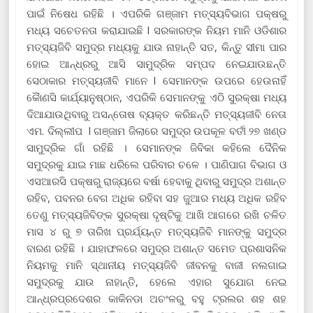
ପାଇଁ ନିଷେଧ ରହିଛି । ଏପରିକି ଗଞ୍ଜାମ ମତ୍ସ୍ୟବିଭାଗ ପକ୍ଷରୁ
ମଧ୍ୟ ସଚେତନତା କରାଯାଇଛି l ସରକାରଙ୍କ ନିୟମ ମାନି ଓଡିଶାର
ମତ୍ସ୍ୟଜିବି ସମୁଦ୍ର ମଧ୍ୟକୁ ଯାଉ ନାହାନ୍ତି ସତ, କିନ୍ତୁ ସୀମା ପାର
ହୋଇ ଆନ୍ଧ୍ରରୁ ଆସି ସାମୁଦ୍ରିକ ସମ୍ପଦ ନେଇଯାଉଛନ୍ତି
ସେଠାକାର ମତ୍ସ୍ୟଜୀବି ମାନେ l ସେମାନଙ୍କ ଉପରେ ହେଉନାହିଁ
କୈାଣସି କାର୍ଯ୍ୟାନୁଷ୍ଠାନ, ଏପରିକି ସେମାନଙ୍କୁ ଏଠି ସୁରକ୍ଷା ମଧ୍ୟ
ଦିଆଯାଉଥିବାରୁ ଅସନ୍ତୋଷ ବ୍ୟକ୍ତ କରିଛନ୍ତି ମତ୍ସ୍ୟଜୀବି ନେତା
ଏମ. ଦିଲ୍ଲୀପ l ଗଞ୍ଜାମ ଜିଲାରେ ସମୁଦ୍ର ଉପକୂଳ ବର୍ତୀ ୨୭ ଖଣ୍ଡ
ସାମୁଦ୍ରିକ ଗାଁ ରହିଛି । ସେମାନଙ୍କ ଜିବିକା କହିଲେ ଦୈନିକ
ସମୁଦ୍ରକୁ ଯାଇ ମାଛ ଧରିଲେ ପରିବାର ଚଳେ । ପାଣିପାଗ ବିଭାଗ ଓ
ଏସଆରସି ପକ୍ଷରୁ ରାଜ୍ୟରେ ବର୍ଷା ହେବାକୁ ଥିବାରୁ ସମୁଦ୍ର ଅଶାନ୍ତ
ରହିବ, ପବନର ବେଗ ଅଧିକ ରହିବା ସହ ଜୁଆର ମଧ୍ୟ ଅଧିକ ରହିବ
ତେଣୁ ମତ୍ସ୍ୟଜିବିଙ୍କ ସୁରକ୍ଷା ଦୃଷ୍ଟିକୁ ଆଖି ଆଗରେ ରଖି ଚଳିତ
ମାସ ୪ ରୁ ୭ ତାରିଖ ପ୍ରର୍ଯ୍ୟନ୍ତ ମତ୍ସ୍ୟଜିବି ମାନଙ୍କୁ ସମୁଦ୍ର
ବାରଣ ରହିଛି । ଯାହାଫଳରେ ସମୁଦ୍ର ଅଶାନ୍ତ ସମେତ ପ୍ରଶାସନିକ
ନିୟମକୁ ମାନି ସ୍ଥାନୀୟ ମତ୍ସ୍ୟଜିବି ଜୀବନକୁ ବାଜୀ ନଲଗାଇ
ସମୁଦ୍ରକୁ ଯାଉ ନାହାନ୍ତି, ହେଲେ ଏହାର ସୁଯୋଗ ନେଇ
ଆନ୍ଧ୍ରପ୍ରଦେଶର କାକିନଡା ଅଚଂଳରୁ ବହୁ ଟ୍ରଲର ଶହ ଶହ