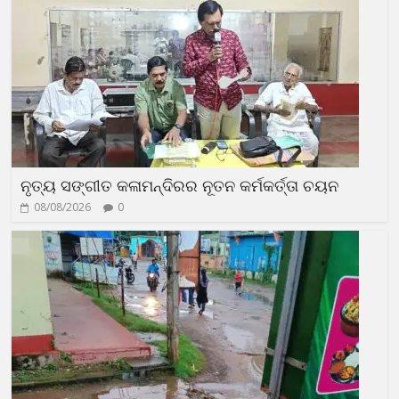
ନୃତ୍ୟ ସଙ୍ଗୀତ କଳାମନ୍ଦିରର ନୂତନ କର୍ମକର୍ତ୍ତା ଚୟନ
08/08/2026
0