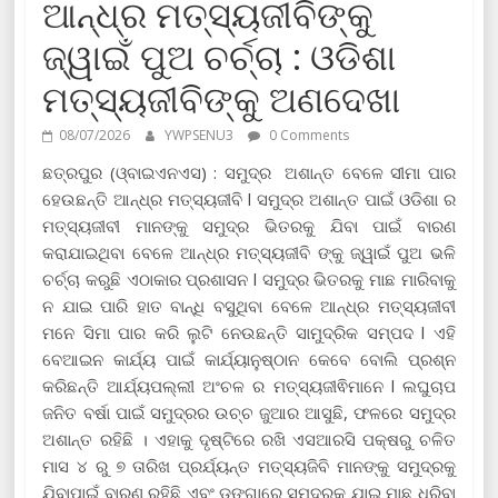
ଆନ୍ଧ୍ର ମତ୍ସ୍ୟଜୀବିଙ୍କୁ
ଜ୍ୱାଇଁ ପୁଅ ଚର୍ଚ୍ଚା : ଓଡିଶା
ମତ୍ସ୍ୟଜୀବିଙ୍କୁ ଅଣଦେଖା
08/07/2026
YWPSENU3
0 Comments
ଛତ୍ରପୁର (ଓ୍ବାଇଏନଏସ) : ସମୁଦ୍ର ଅଶାନ୍ତ ବେଳେ ସୀମା ପାର
ହେଉଛନ୍ତି ଆନ୍ଧ୍ର ମତ୍ସ୍ୟଜୀବି l ସମୁଦ୍ର ଅଶାନ୍ତ ପାଇଁ ଓଡିଶା ର
ମତ୍ସ୍ୟଜୀବୀ ମାନଙ୍କୁ ସମୁଦ୍ର ଭିତରକୁ ଯିବା ପାଇଁ ବାରଣ
କରାଯାଇଥିବା ବେଳେ ଆନ୍ଧ୍ର ମତ୍ସ୍ୟଜୀବି ଙ୍କୁ ଜ୍ୱାଇଁ ପୁଅ ଭଳି
ଚର୍ଚ୍ଚା କରୁଛି ଏଠାକାର ପ୍ରଶାସନ l ସମୁଦ୍ର ଭିତରକୁ ମାଛ ମାରିବାକୁ
ନ ଯାଇ ପାରି ହାତ ବାନ୍ଧି ବସୁଥିବା ବେଳେ ଆନ୍ଧ୍ର ମତ୍ସ୍ୟଜୀବୀ
ମନେ ସିମା ପାର କରି ଲୁଟି ନେଉଛନ୍ତି ସାମୁଦ୍ରିକ ସମ୍ପଦ l ଏହି
ବେଆଇନ କାର୍ଯ୍ୟ ପାଇଁ କାର୍ଯ୍ୟାନୁଷ୍ଠାନ କେବେ ବୋଲି ପ୍ରଶ୍ନ
କରିଛନ୍ତି ଆର୍ଯ୍ୟପଲ୍ଲୀ ଅଂଚଳ ର ମତ୍ସ୍ୟଜୀଵିମାନେ l ଲଘୁଚାପ
ଜନିତ ବର୍ଷା ପାଇଁ ସମୁଦ୍ରର ଉଚ୍ଚ ଜୁଆର ଆସୁଛି, ଫଳରେ ସମୁଦ୍ର
ଅଶାନ୍ତ ରହିଛି । ଏହାକୁ ଦୃଷ୍ଟିରେ ରଖି ଏସଆରସି ପକ୍ଷରୁ ଚଳିତ
ମାସ ୪ ରୁ ୭ ତାରିଖ ପ୍ରର୍ଯ୍ୟନ୍ତ ମତ୍ସ୍ୟଜିବି ମାନଙ୍କୁ ସମୁଦ୍ରକୁ
ଯିବାପାଇଁ ବାରଣ ରହିଛି ଏବଂ ଡଙ୍ଗାରେ ସମୁଦ୍ରକୁ ଯାଇ ମାଛ ଧରିବା