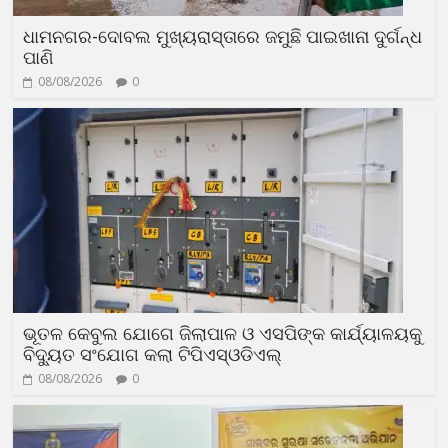
ଧାମନଗର-ଦୋବଲ ମୁଖ୍ୟରାସ୍ତାରେ ଜମୁଛି ପାଇଖାନା ଦୁର୍ଗନ୍ଧ
ପାଣି
08/08/2026
0
ଭୂତଳ କେବୁଲ ଯୋଗେ ଜିଲାପାଳ ଓ ଏସପିଙ୍କ କାର୍ଯ୍ୟାଳୟକୁ
ବିଦ୍ୟୁତ ସଂଯୋଗ କଲା ଟିପିଏସ୍ଓଡିଏଲ୍
08/08/2026
0