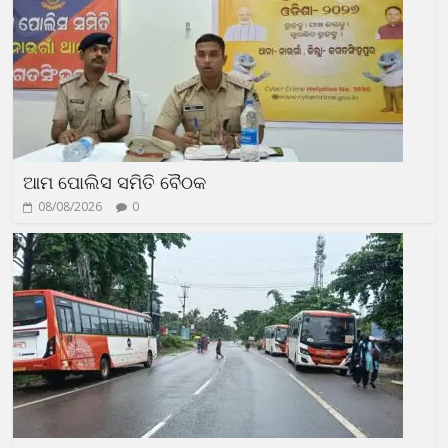
ଆମ ପୋଲିସ ସମିତି ବୈଠକ
08/08/2026
0