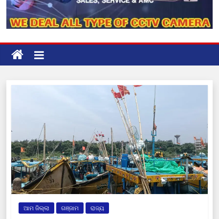
ଆମ ଜିଲ୍ଲା
ଗଞ୍ଜାମ
ରାଜ୍ୟ