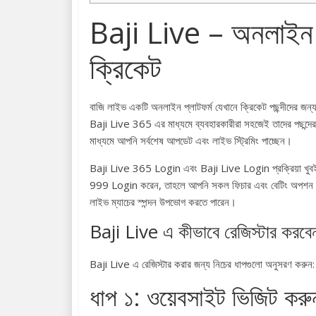
Baji Live – অনলাইন ক
ক্রিকেট
বাজি লাইভ একটি অনলাইন প্লাটফর্ম যেখানে ক্রিকেট পছন্দীদের জ
Baji Live 365 এর মাধ্যমে ব্যবহারকারীরা সহজেই তাদের পছন্দ
মাধ্যমে আপনি সর্বশেষ আপডেট এবং লাইভ স্ট্রিমিং পাচ্ছেন।
Baji Live 365 Login এবং Baji Live Login প্রক্রিয়া খুব
999 Login করেন, তাহলে আপনি সকল ফিচার এবং বেটিং অপশন অ্য
লাইভ ম্যাচের স্পন্দন উপভোগ করতে পারেন।
Baji Live এ কীভাবে রেজিস্টার করবে
Baji Live এ রেজিস্টার করার জন্য নিচের ধাপগুলো অনুসরণ করুন:
ধাপ ১: ওয়েবসাইট ভিজিট করু