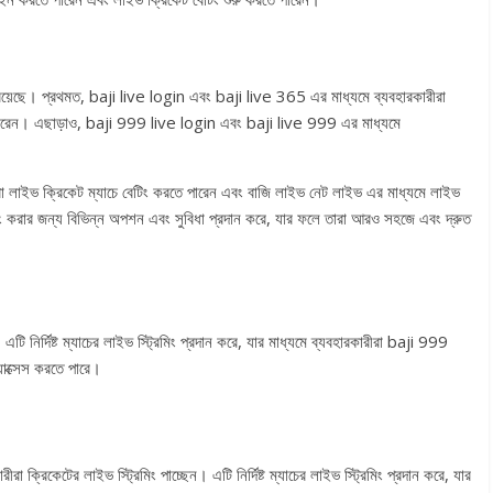
িধা রয়েছে। প্রথমত, baji live login এবং baji live 365 এর মাধ্যমে ব্যবহারকারীরা
 পারেন। এছাড়াও, baji 999 live login এবং baji live 999 এর মাধ্যমে
 লাইভ ক্রিকেট ম্যাচে বেটিং করতে পারেন এবং বাজি লাইভ নেট লাইভ এর মাধ্যমে লাইভ
বেটিং করার জন্য বিভিন্ন অপশন এবং সুবিধা প্রদান করে, যার ফলে তারা আরও সহজে এবং দ্রুত
 এটি নির্দিষ্ট ম্যাচের লাইভ স্ট্রিমিং প্রদান করে, যার মাধ্যমে ব্যবহারকারীরা baji 999
াক্সেস করতে পারে।
্রিকেটের লাইভ স্ট্রিমিং পাচ্ছেন। এটি নির্দিষ্ট ম্যাচের লাইভ স্ট্রিমিং প্রদান করে, যার