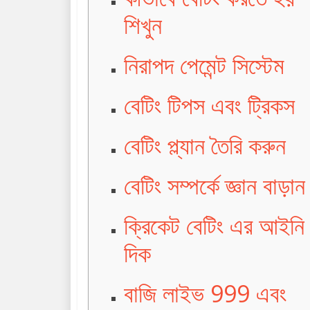
শিখুন
নিরাপদ পেমেন্ট সিস্টেম
বেটিং টিপস এবং ট্রিকস
বেটিং প্ল্যান তৈরি করুন
বেটিং সম্পর্কে জ্ঞান বাড়ান
ক্রিকেট বেটিং এর আইনি
দিক
বাজি লাইভ 999 এবং