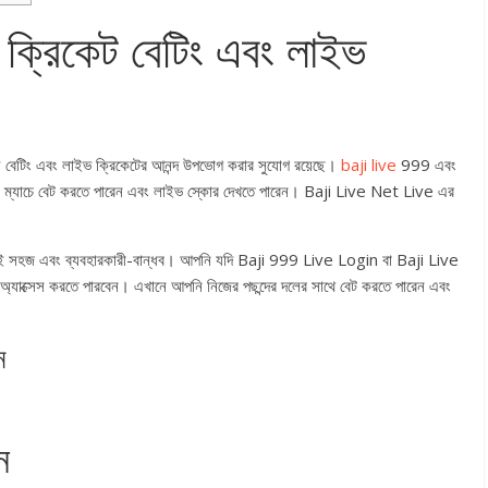
্রিকেট বেটিং এবং লাইভ
ন্য বেটিং এবং লাইভ ক্রিকেটের আনন্দ উপভোগ করার সুযোগ রয়েছে।
baji live
999 এবং
ের ম্যাচে বেট করতে পারেন এবং লাইভ স্কোর দেখতে পারেন। Baji Live Net Live এর
ই সহজ এবং ব্যবহারকারী-বান্ধব। আপনি যদি Baji 999 Live Login বা Baji Live
াক্সেস করতে পারবেন। এখানে আপনি নিজের পছন্দের দলের সাথে বেট করতে পারেন এবং
ন
ন