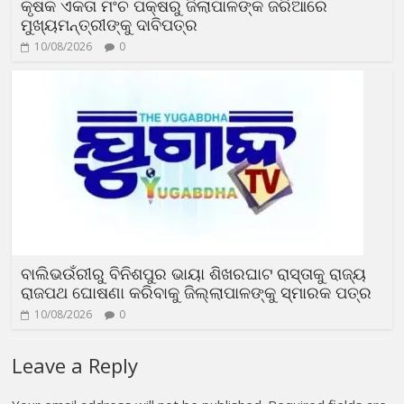
କୃଷକ ଏକତା ମଂଚ ପକ୍ଷରୁ ଜିଲାପାଳଙ୍କ ଜରିଆରେ
ମୁଖ୍ୟମନ୍ତ୍ରୀଙ୍କୁ ଦାବିପତ୍ର
10/08/2026
0
ବାଲିଭଉଁରୀରୁ ବିନିଶପୁର ଭାୟା ଶିଖରଘାଟ ରାସ୍ତାକୁ ରାଜ୍ୟ
ରାଜପଥ ଘୋଷଣା କରିବାକୁ ଜିଲ୍ଲାପାଳଙ୍କୁ ସ୍ମାରକ ପତ୍ର
10/08/2026
0
Leave a Reply