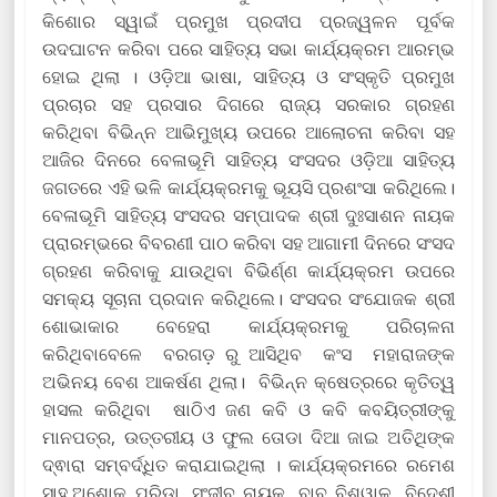
କିଶୋର ସ୍ୱାଇଁ ପ୍ରମୁଖ ପ୍ରଦୀପ ପ୍ରଜ୍ୱଳନ ପୂର୍ବକ
ଉଦଘାଟନ କରିବା ପରେ ସାହିତ୍ୟ ସଭା କାର୍ଯ୍ୟକ୍ରମ ଆରମ୍ଭ
ହୋଇ ଥିଲା । ଓଡ଼ିଆ ଭାଷା, ସାହିତ୍ୟ ଓ ସଂସ୍କୃତି ପ୍ରମୁଖ
ପ୍ରଚାର ସହ ପ୍ରସାର ଦିଗରେ ରାଜ୍ୟ ସରକାର ଗ୍ରହଣ
କରିଥିବା ବିଭିନ୍ନ ଆଭିମୁଖ୍ୟ ଉପରେ ଆଲୋଚନା କରିବା ସହ
ଆଜିର ଦିନରେ ବେଳାଭୂମି ସାହିତ୍ୟ ସଂସଦର ଓଡ଼ିଆ ସାହିତ୍ୟ
ଜଗତରେ ଏହି ଭଳି କାର୍ଯ୍ୟକ୍ରମକୁ ଭୂୟସି ପ୍ରଶଂସା କରିଥିଲେ।
ବେଳାଭୂମି ସାହିତ୍ୟ ସଂସଦର ସମ୍ପାଦକ ଶ୍ରୀ ଦୁଃସାଶନ ନାୟକ
ପ୍ରାରମ୍ଭରେ ବିବରଣୀ ପାଠ କରିବା ସହ ଆଗାମୀ ଦିନରେ ସଂସଦ
ଗ୍ରହଣ କରିବାକୁ ଯାଉଥିବା ବିଭିର୍ଣ୍ଣ କାର୍ଯ୍ୟକ୍ରମ ଉପରେ
ସମକ୍ୟ ସୂଚାନା ପ୍ରଦାନ କରିଥିଲେ। ସଂସଦର ସଂଯୋଜକ ଶ୍ରୀ
ଶୋଭାକାର ବେହେରା କାର୍ଯ୍ୟକ୍ରମକୁ ପରିଚାଳନା
କରିଥିବାବେଳେ ବରଗଡ଼ ରୁ ଆସିଥିବ କଂସ ମହାରାଜଙ୍କ
ଅଭିନୟ ବେଶ ଆକର୍ଷଣ ଥିଲା। ବିଭିନ୍ନ କ୍ଷେତ୍ରରେ କୃତିତ୍ୱ
ହାସଲ କରିଥିବା ଷାଠିଏ ଜଣ କବି ଓ କବି କବୟିତ୍ରୀଙ୍କୁ
ମାନପତ୍ର, ଉତ୍ତରୀୟ ଓ ଫୁଲ ତୋଡା ଦିଆ ଜାଇ ଅତିଥିଙ୍କ
ଦ୍ଵାରା ସମ୍ବର୍ଦ୍ଧିତ କରାଯାଇଥିଲା । କାର୍ଯ୍ୟକ୍ରମରେ ରମେଶ
ସାହୁ,ଅଶୋକ ପରିଡା, ସଂଜୀବ ନାୟକ, ବାବୁ ବିଶ୍ୱାଳ, ବିଦେଶୀ