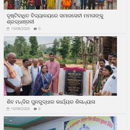
ଦୃଷ୍ଟିବାଧିତ ବିଦ୍ୟାଳୟରେ ସମାଜସେବୀ ମମତାଙ୍କୁ
ଶ୍ରଦ୍ଧାଞ୍ଜଳୀ
10/08/2026
0
ଶିବ ମନ୍ଦିର ପୁନରୁଦ୍ଧାର କାର୍ଯ୍ୟର ଶିଳାନ୍ୟାସ
10/08/2026
0