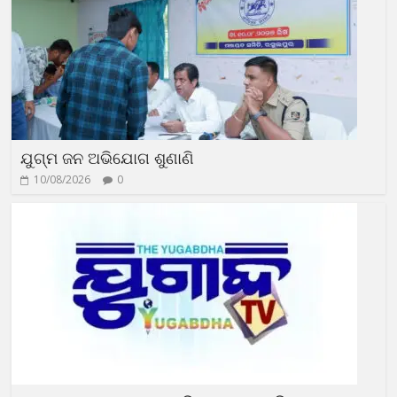
ଯୁଗ୍ମ ଜନ ଅଭିଯୋଗ ଶୁଣାଣି
10/08/2026
0