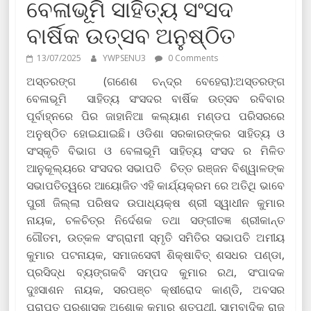
ବେଳାଭୂମି ସାହିତ୍ୟ ସଂସଦ
ବାର୍ଷିକ ଉତ୍ସବ ଅନୁଷ୍ଠିତ
13/07/2025
YWPSENU3
0 Comments
ଅସ୍ତରଙ୍ଗ (ଗଣେଶ ଚନ୍ଦ୍ର ବେହେରା):ଅସ୍ତରଙ୍ଗ
ବେଳାଭୂମି ସାହିତ୍ୟ ସଂସଦର ବାର୍ଷିକ ଉତ୍ସବ ରବିବାର
ପୂର୍ବାହ୍ନରେ ପିର ଜାହାନିଆ କଲ୍ୟାଣ ମଣ୍ଡପ ପରିସରରେ
ଅନୁଷ୍ଠିତ ହୋଇଯାଇଛି। ଓଡିଶା ସରକାରଙ୍କର ସାହିତ୍ୟ ଓ
ସଂସ୍କୃତି ବିଭାଗ ଓ ବେଳାଭୂମି ସାହିତ୍ୟ ସଂସଦ ର ମିଳିତ
ଆନୁକୂଲ୍ୟରେ ସଂସଦର ସଭାପତି ଚିତ୍ତ ରଞ୍ଜନ ବିଶ୍ୱାଳଙ୍କ
ସଭାପତିତ୍ୱରେ ଆୟୋଜିତ ଏହି କାର୍ଯ୍ୟକ୍ରମ ରେ ଅତିଥି ଭାବେ
ପୁରୀ ଜିଲ୍ଲା ପରିଷଦ ଉପାଧ୍ୟକ୍ଷ ଶ୍ରୀ ସ୍ୱାଧୀନ କୁମାର
ନାୟକ, ଚଳଚିତ୍ର ନିର୍ଦେଶକ ତଥା ସଙ୍ଗୀତଜ୍ଞ ଶ୍ରୀକାନ୍ତ
ଗୌତମ, ଉତ୍କଳ ସଂଗ୍ରାମୀ ସ୍ମୃତି ସମିତିର ସଭାପତି ଅମୀୟ
କୁମାର ପଟନାୟକ, ସମାଜସେବୀ ଶିକ୍ଷାବିତ୍ ଶସଧର ପଣ୍ଡା,
ପ୍ରସିଦ୍ଧ ବ୍ୟଙ୍ଗକବି ସମ୍ପଦ କୁମାର ରଥ, ସଂପାଦକ
ଦୁଃସାଶନ ନାୟକ, ସରପଞ୍ଚ କ୍ଷୀରୋଦ କାଣ୍ଡି, ଅବସର
ପ୍ରାପ୍ତ ପ୍ରଶାସକ ଅଶୋକ କୁମାର ଶତପଥୀ, ସାମ୍ବାଦିକ ରାଜ