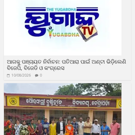
ଆଗକୁ ପଞ୍ଚାୟତ ନିର୍ବାଚନ: ପତିଆରା ପାଇଁ ଅଣ୍ଟା ଭିଡ଼ିଲେଣି
ବିଜେପି, ବିଜେଡି ଓ କଂଗ୍ରେସ
10/08/2026
0