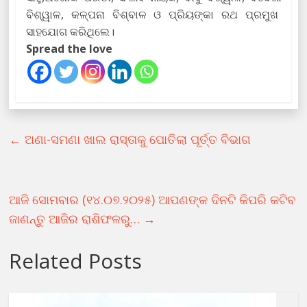
ବିଶ୍ୱାଳ, କଳ୍ପନା ବିଶ୍ବାଳ ଓ ପ୍ରିୟଙ୍କା ରଥ ପ୍ରମୁଖ
ସାହଯୋଗ କରିଥିଲେ।
Spread the love
←
ଅଣା-ସମଣା ଖାଲ ରାସ୍ତାକୁ ପୋତିଲା ପୂର୍ତ୍ତ ବିଭାଗ
ଆଜି ସୋମବାର (୧୪.୦୭.୨୦୨୫) ଆପଣଙ୍କ ଦିନଟି କିପରି କଟିବ
ଜାଣନ୍ତୁ ଆଜିର ରାଶିଫଳରୁ…
→
Related Posts