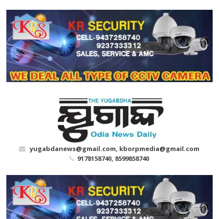
Skip
to
content
yugabdanews@gmail.com, kborpmedia@gmail.com
9178158740, 8599858740