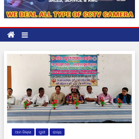
ଆମ ଜିଲ୍ଲା
ପୁରୀ
ରାଜ୍ୟ