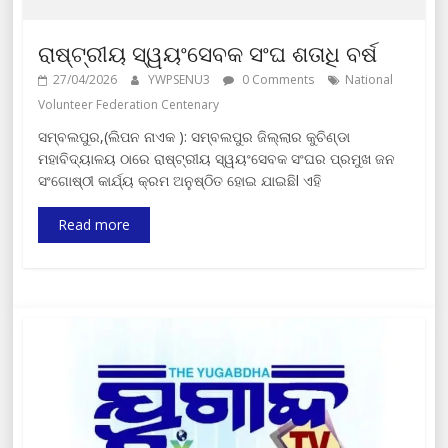
ରାଷ୍ଟ୍ରୀୟ ସ୍ୱୟଂସେବକ ସଂଘ ଶତାଧି ବର୍ଷ
27/04/2026
YWPSENU3
0 Comments
National
Volunteer Federation Centenary
ସମ୍ବଲପୁର,(ଲିପନ ନାଏକ ): ସମ୍ବଲପୁର ଜିଲ୍ଲାର କୁଚିଣ୍ଡା
ମହାବିଦ୍ୟାଳୟ ଠାରେ ରାଷ୍ଟ୍ରୀୟ ସ୍ୱୟଂସେବକ ସଂଘର ପ୍ରମୁଖ ଜନ
ସଂଗୋଷ୍ଠୀ କାର୍ଯ୍ୟ କ୍ରମ ଅନୁଷ୍ଠିତ ହୋଇ ଯାଇଛିl ଏହି
Read more