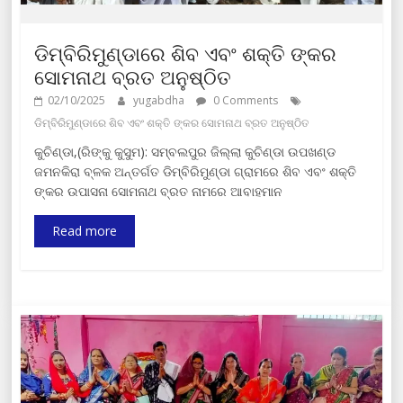
ଡିମ୍ବିରିମୁଣ୍ଡାରେ ଶିବ ଏବଂ ଶକ୍ତି ଙ୍କର
ସୋମନାଥ ବ୍ରତ ଅନୁଷ୍ଠିତ
02/10/2025
yugabdha
0 Comments
ଡିମ୍ବିରିମୁଣ୍ଡାରେ ଶିବ ଏବଂ ଶକ୍ତି ଙ୍କର ସୋମନାଥ ବ୍ରତ ଅନୁଷ୍ଠିତ
କୁଚିଣ୍ଡା,(ରିଙ୍କୁ କୁସୁମ): ସମ୍ବଲପୁର ଜିଲ୍ଲା କୁଚିଣ୍ଡା ଉପଖଣ୍ଡ
ଜମନକିରା ବ୍ଳକ ଅନ୍ତର୍ଗତ ଡିମ୍ବିରିମୁଣ୍ଡା ଗ୍ରାମରେ ଶିବ ଏବଂ ଶକ୍ତି
ଙ୍କର ଉପାସନା ସୋମନାଥ ବ୍ରତ ନାମରେ ଆବାହମାନ
Read more