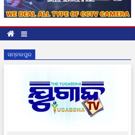
ସମ୍ବଲପୁର