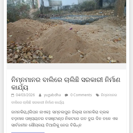
ନିମ୍ନମାନର ବାଲିରେ ଚାଲିଛି ସରକାରୀ ନିର୍ମାଣ
କାର୍ଯ୍ୟ
04/03/2026
yugabdha
0 Comments
ନିମ୍ନମାନର
ବାଲିରେ ଚାଲିଛି ସରକାରୀ ନିର୍ମାଣ କାର୍ଯ୍ୟ
ଜମନକିରା,(ଲିପନ ନାଏକ): ସମ୍ବଲପୁର ଜିଲ୍ଲା ଜମନକିରା ବ୍ଲକ
ବଡ଼ମାଳ ପଞ୍ଚାୟତର ବସଷ୍ଟାଣ୍ଡ ନିକଟରେ ଗତ ଦୁଇ ଦିନ ତଳେ ଏକ
ସାର୍ବଜନୀନ ଶୌଚାଳୟ ତିଆରିକୁ ନେଇ ବିଭିନ୍ନ