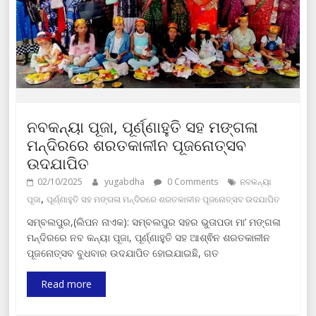
ନବକନ୍ୟା ପୂଜା, ପୂର୍ଣ୍ଣାହୁତି ସହ ମଙ୍ଗଳା
ମନ୍ଦିରରେ ଶରତକାଳୀନ ପୂଜନୋତ୍ସବ
ଉଦଯାପିତ
02/10/2025
yugabdha
0 Comments
ନବକନ୍ୟା
,
ପୂଜା
ପୂର୍ଣ୍ଣାହୁତି ସହ ମଙ୍ଗଳା ମନ୍ଦିରରେ ଶରତକାଳୀନ ପୂଜନୋତ୍ସବ ଉଦଯାପିତ
ସମ୍ବଲପୁର,(ଲିପନ ନାଏକ): ସମ୍ବଲପୁର ସହର ଭୁତାପଡା ମା’ ମଙ୍ଗଳା
ମନ୍ଦିରରେ ନବ କନ୍ୟା ପୂଜା, ପୂର୍ଣ୍ଣାହୁତି ସହ ଆଶ୍ଵିନ ଶରତକାଳୀନ
ପୂଜନୋତ୍ସବ ବୁଧବାର ଉଦଯାପିତ ହୋଇଯାଇଛି, ଗତ
Read more