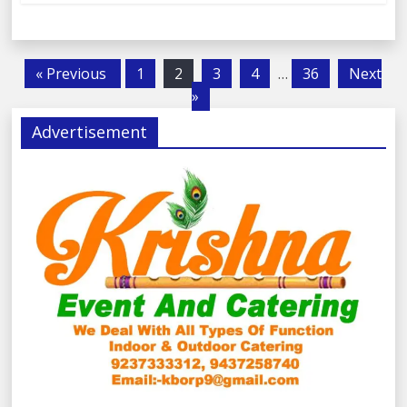
« Previous
1
2
3
4
…
36
Next
»
Advertisement