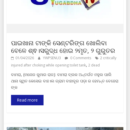
ପାଇଖାନା ଟାଙ୍କି ସେଣ୍ଟରିଙ୍ଗ ଖୋଲିବା
ବେଳେ ଶ୍ଵ।ସରୁଦ୍ଧ ହୋଇ ୨ମୃତ, ୨ ଗୁରୁତର
01/04/2026
YWPSENU3
0 Comments
2 critically
,
injured after choking while opening toilet tank
2 dead
ବାମରା, (ମନୋଜ କୁମାର ରାଜ): ବାମରା ବ୍ଲକ ଅନ୍ତର୍ଗତ ମହୁଲ ପାଲି
ଥାନା ସ୍ଥିତ କେସେଇ ବାହ।ଲ ଗ୍ରାମ ବାହାଦୂର ପଡ଼ା ର ହେମନ୍ତ ବେହେରା
ଙ୍କ
Read more