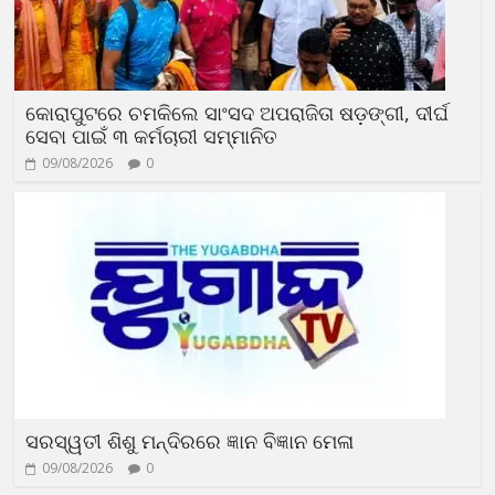
କୋରାପୁଟରେ ଚମକିଲେ ସାଂସଦ ଅପରାଜିତା ଷଡ଼ଙ୍ଗୀ, ଦୀର୍ଘ
ସେବା ପାଇଁ ୩ କର୍ମଚାରୀ ସମ୍ମାନିତ
09/08/2026
0
ସରସ୍ୱତୀ ଶିଶୁ ମନ୍ଦିରରେ ଜ୍ଞାନ ବିଜ୍ଞାନ ମେଳା
09/08/2026
0