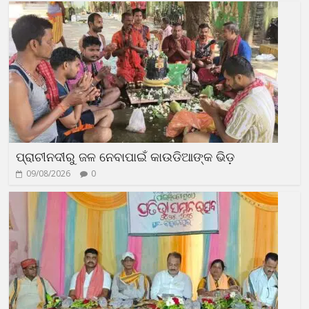
ପ୍ରାଚୀନଦୀରୁ ଜଳ ନେବାପାଇଁ କାଉଡିଆଙ୍କ ଭିଡ଼
09/08/2026
0