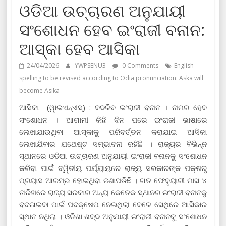
ଓଡିଆ ଉଚ୍ଚାରଣ ଅନୁଯାୟୀ
ସଂଶୋଧନ ହେବ ଇଂରାଜୀ ବନାନ:
ଆସ୍କା ହେବ ଆସିକା
24/04/2026
YWPSENU3
0 Comments
English
spelling to be revised according to Odia pronunciation: Aska will
become Asika
ଆସିକା (ୱାଇଏନ୍‍ଏସ୍‍) : ବଦଳିବ ଇଂରାଜୀ ବନାନ । ନାମର ହେବ
ସଂଶୋଧନ । ଆଗାମୀ କିଛି ଦିନ ପରେ ଇଂରାଜୀ ଭାଷାରେ
ଲେଖାଯାଉଥିବା ଆସ୍କାକୁ ପରିବର୍ତ୍ତନ କରାଯାଇ ଆସିକା
ଲେଖାଯିବାର ଯଥେଷ୍ଟ ସମ୍ଭାବନା ରହିଛି । ରାଜ୍ୟର ବିଭିନ୍ନ
ସ୍ଥାନରେ ଓଡିଆ ଉଚ୍ଚାରଣ ଅନୁଯାୟୀ ଇଂରାଜୀ ବନାନକୁ ସଂଶୋଧନ
କରିବା ପାଇଁ ଦ୍ୱିତୀୟ ପର୍ଯ୍ୟାୟରେ ରାଜ୍ୟ ସରକାରଙ୍କ ପକ୍ଷରୁ
ପ୍ରୟାସ ଆରମ୍ଭ ହୋଇଥିବା ଜଣାପଡିଛି । ଗତ ଫେବୃୟାରୀ ମାସ ୪
ତାରିଖରେ ରାଜ୍ୟ ସରକାର ଅନ୍ୟ କେତେକ ସ୍ଥାନର ଇଂରାଜୀ ବନାନକୁ
ବଦଳାଇବା ପାଇଁ ପଦକ୍ଷେପ ନେଇଥିଲା ବେଳେ ସେଥିରେ ଆସିକାର
ସ୍ଥାନ ନଥିଲା । ଓଡିଶା ଶବ୍ଦ ଅନୁଯାୟୀ ଇଂରାଜୀ ବନାନକୁ ସଂଶୋଧନ