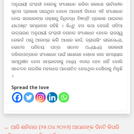
ଅନୁଯାୟୀ ଇଂରାଜୀ ବନାନକୁ ସଂଶୋଧନ କରିବା ସକାଶେ ସାର୍ବଜନୀନ
ସୂଚନା ପ୍ରକାଶ ପାଇଥିବା ବେଳେ ଆଗାମୀ ଦିନରେ ଏହି ସଂଶୋଧନ
ନେଇ ସରକାରଙ୍କ ପକ୍ଷରୁ ବିଧିବଦ୍ଧ ବିଜ୍ଞପ୍ତି ପ୍ରକାଶ ପାଇବାର
ଯଥେଷ୍ଟ ସମ୍ଭାବନା ରହିଛି । କିନ୍ତୁ ବଡ କଥା ହେଉଛି ଓଡିଆ
ଉଚ୍ଚାରଣ ଅନୁଯାୟୀ ଇଂରାଜୀ ବନାନର ସଂଶୋଧନ ହେଲେ ରାଜସ୍ୱ
ରେକର୍ଡ ଠାରୁ ଆରମ୍ଭ କରିି ଆଧାର କାର୍ଡ, ଡ୍ରାଇଭିଂ ଲାଇସେନ୍ସ,
ଭୋଟର ପରିଚୟ ପତ୍ର ସମେତ ଅନ୍ୟାନ୍ୟ ସରକାରୀ
ଦଲିଲପତ୍ରରେ ସଂଶୋଧନ ପାଇଁ ସାଧାରଣ ଲୋକେ ନାନା ସମସ୍ୟାର
ସମ୍ମୁଖୀନ ହେବା ସମ୍ଭାବନାକୁ ମଧ୍ୟ ଏଡାଇ ହେବ ନାହିଁ ବୋଲି
ସଚେତନ ନାଗରିକ ମହଲରେ ଆଲୋଚିତ ହେଉଥିବା ଦେଖିବାକୁ ମିଳୁଛି
।
Spread the love
←
ଆଜି ଶନିବାର (୨୫.୦୪.୨୦୨୬) ଆପଣଙ୍କ ଦିନଟି କିପରି