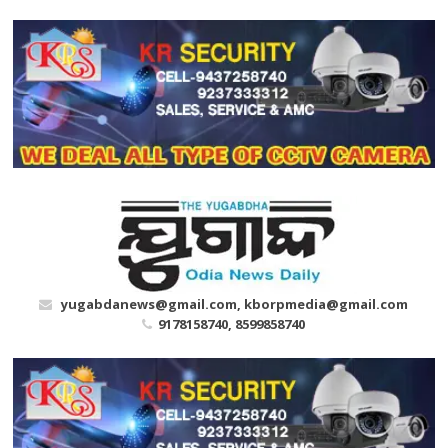
Skip
to
content
yugabdanews@gmail.com, kborpmedia@gmail.com
9178158740, 8599858740