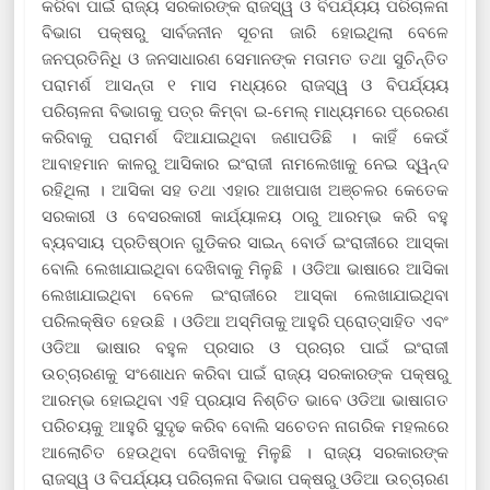
କରିବା ପାଇଁ ରାଜ୍ୟ ସରକାରଙ୍କ ରାଜସ୍ୱ ଓ ବିପର୍ଯ୍ୟୟ ପରିଚାଳନା
ବିଭାଗ ପକ୍ଷରୁ ସାର୍ବଜନୀନ ସୂଚନା ଜାରି ହୋଇଥିଲା ବେଳେ
ଜନପ୍ରତିନିଧି ଓ ଜନସାଧାରଣ ସେମାନଙ୍କ ମତାମତ ତଥା ସୁଚିନ୍ତିତ
ପରାମର୍ଶ ଆସନ୍ତା ୧ ମାସ ମଧ୍ୟରେ ରାଜସ୍ୱ ଓ ବିପର୍ଯ୍ୟୟ
ପରିଚାଳନା ବିଭାଗକୁ ପତ୍ର କିମ୍ବା ଇ-ମେଲ୍‍ ମାଧ୍ୟମରେ ପ୍ରେରଣ
କରିବାକୁ ପରାମର୍ଶ ଦିଆଯାଇଥିବା ଜଣାପଡିଛି । କାହିଁ କେଉଁ
ଆବାହମାନ କାଳରୁ ଆସିକାର ଇଂରାଜୀ ନାମଲେଖାକୁ ନେଇ ଦ୍ୱନ୍ଦ
ରହିଥିଲା । ଆସିକା ସହ ତଥା ଏହାର ଆଖପାଖ ଅଞ୍ଚଳର କେତେକ
ସରକାରୀ ଓ ବେସରକାରୀ କାର୍ଯ୍ୟାଳୟ ଠାରୁ ଆରମ୍ଭ କରି ବହୁ
ବ୍ୟବସାୟ ପ୍ରତିଷ୍ଠାନ ଗୁଡିକର ସାଇନ୍‍ ବୋର୍ଡ ଇଂରାଜୀରେ ଆସ୍କା
ବୋଲି ଲେଖାଯାଇଥିବା ଦେଖିବାକୁ ମିଳୁଛି । ଓଡିଆ ଭାଷାରେ ଆସିକା
ଲେଖାଯାଇଥିବା ବେଳେ ଇଂରାଜୀରେ ଆସ୍କା ଲେଖାଯାଇଥିବା
ପରିଲକ୍ଷିତ ହେଉଛି । ଓଡିଆ ଅସ୍ମିତାକୁ ଆହୁରି ପ୍ରୋତ୍ସାହିତ ଏବଂ
ଓଡିଆ ଭାଷାର ବହୁଳ ପ୍ରସାର ଓ ପ୍ରଚାର ପାଇଁ ଇଂରାଜୀ
ଉଚ୍ଚାରଣକୁ ସଂଶୋଧନ କରିବା ପାଇଁ ରାଜ୍ୟ ସରକାରଙ୍କ ପକ୍ଷରୁ
ଆରମ୍ଭ ହୋଇଥିବା ଏହି ପ୍ରୟାସ ନିଶ୍ଚିତ ଭାବେ ଓଡିଆ ଭାଷାଗତ
ପରିଚୟକୁ ଆହୁରି ସୁଦୃଢ କରିବ ବୋଲି ସଚେତନ ନାଗରିକ ମହଲରେ
ଆଲୋଚିତ ହେଉଥିବା ଦେଖିବାକୁ ମିଳୁଛି । ରାଜ୍ୟ ସରକାରଙ୍କ
ରାଜସ୍ୱ ଓ ବିପର୍ଯ୍ୟୟ ପରିଚାଳନା ବିଭାଗ ପକ୍ଷରୁ ଓଡିଆ ଉଚ୍ଚାରଣ