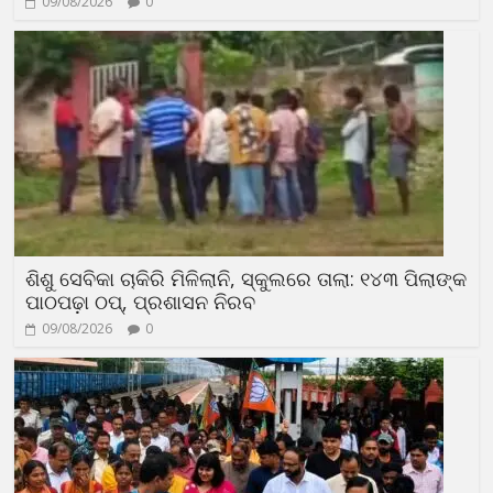
09/08/2026
0
ଶିଶୁ ସେବିକା ଚାକିରି ମିଳିଲାନି, ସ୍କୁଲରେ ତାଲା: ୧୪୩ ପିଲାଙ୍କ
ପାଠପଢ଼ା ଠପ୍, ପ୍ରଶାସନ ନିରବ
09/08/2026
0