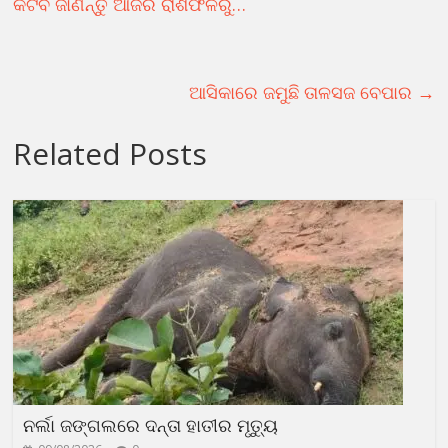
କଟିବ ଜାଣନ୍ତୁ ଆଜିର ରାଶିଫଳରୁ…
ଆସିକାରେ ଜମୁଛି ତାଳସଜ ବେପାର
→
Related Posts
ନର୍ଲା ଜଙ୍ଗଲରେ ଦନ୍ତା ହାତୀର ମୃତ୍ୟୁ