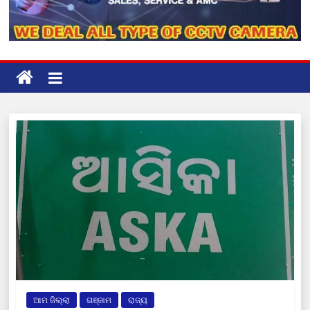
ଆମ ଜିଲ୍ଲା
ଗଞ୍ଜାମ
ରାଜ୍ୟ