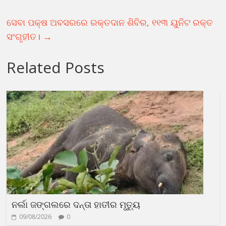
ସେବା ପକ୍ଷ ଅବସରରେ ରକ୍ତଦାନ ଶିବିର, ୧୧୩ ୟୁନିଟ ରକ୍ତ
ସଂଗୃହୀତ।
→
Related Posts
ନର୍ଲା ଜଙ୍ଗଲରେ ଦନ୍ତା ହାତୀର ମୃତ୍ୟୁ
09/08/2026
0