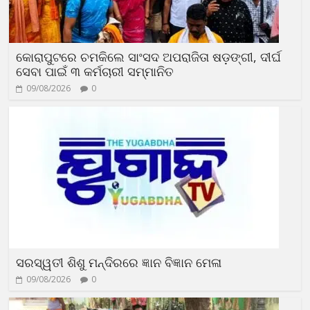
କୋରାପୁଟରେ ଚମକିଲେ ସାଂସଦ ଅପରାଜିତା ଷଡ଼ଙ୍ଗୀ, ଦୀର୍ଘ
ସେବା ପାଇଁ ୩ କର୍ମଚାରୀ ସମ୍ମାନିତ
09/08/2026
0
ସରସ୍ୱତୀ ଶିଶୁ ମନ୍ଦିରରେ ଜ୍ଞାନ ବିଜ୍ଞାନ ମେଳା
09/08/2026
0