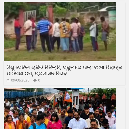
ଶିଶୁ ସେବିକା ଚାକିରି ମିଳିଲାନି, ସ୍କୁଲରେ ତାଲା: ୧୪୩ ପିଲାଙ୍କ
ପାଠପଢ଼ା ଠପ୍, ପ୍ରଶାସନ ନିରବ
09/08/2026
0