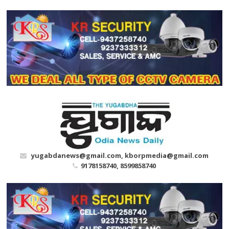
Skip
to
content
yugabdanews@gmail.com, kborpmedia@gmail.com
9178158740, 8599858740