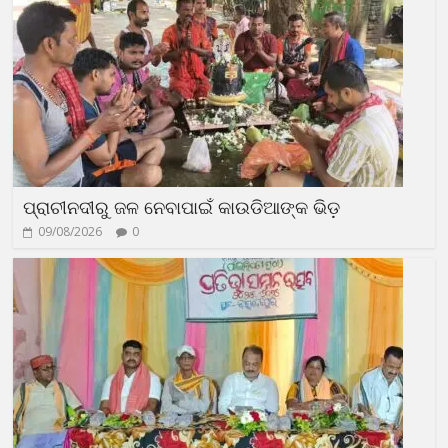
ପ୍ରାଚୀନଦୀରୁ ଜଳ ନେବାପାଇଁ କାଉଡିଆଙ୍କ ଭିଡ଼
09/08/2026
0