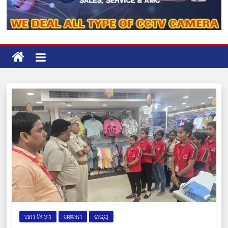
ଆମ ଜିଲ୍ଲା
ଗଞ୍ଜାମ
ରାଜ୍ୟ