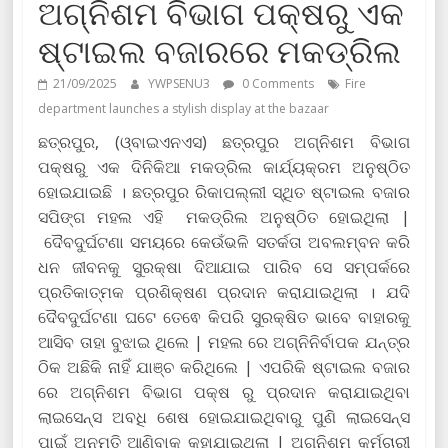
ଅଗ୍ନିଶମ ବିଭାଗ ପକ୍ଷରୁ ଏକ
ଷ୍ଟାଇଲ ବଜାରରେ ମକଡ୍ରିଲ
21/09/2025
YWPSENU3
0 Comments
Fire
department launches a stylish display at the bazaar
ଛତ୍ରପୁର, (ଓ୍ବାଇଏନଏସ) ଛତ୍ରପୁର ଅଗ୍ନିଶମ ବିଭାଗ
ପକ୍ଷରୁ ଏକ ଦିନିକିଆ ମକଡ୍ରିଲ କାର୍ଯ୍ୟକ୍ରମ ଅନୁଷ୍ଠିତ
ହୋଇଯାଇଛି । ଛତ୍ରପୁର ରିକାପଲ୍ଲୀ ସ୍ଥିତ ଷ୍ଟାଇଲ ବଜାର
ସପିଙ୍ଗ ମହଲ ଏହି ମକଡ୍ରିଲ ଅନୁଷ୍ଠିତ ହୋଇଥିଲା |
ଦୈବଦୁର୍ଘଟଣା ସମୟରେ କେଉଁଭଳି ସତର୍କତା ଅବଲମ୍ବନ କରି
ଧନ ଜୀବନକୁ ସୁରକ୍ଷା ଦିଆଯାଇ ପାରିବ ସେ ସମ୍ପର୍କରେ
ପ୍ରତିକାତ୍ମକ ପ୍ରଶିକ୍ଷଣ ପ୍ରଦାନ କରାଯାଇଥିଲା । ଯଦି
ଦୈବଦୁର୍ଘଟଣା ଘଟେ ତେଵେ କିପରି ସୁରକ୍ଷିତ ଭାବେ ବାହାରକୁ
ଆସିବ ତାହା ବୁଝାଇ ଥିଲେ | ମହଲ ରେ ଅଗ୍ନିନିର୍ବାପକ ଯନ୍ତ୍ର
ଠିକ ଅଛିକି ନାହିଁ ଯାଞ୍ଚ କରିଥିଲେ | ଏପରିକି ଷ୍ଟାଇଲ ବଜାର
ରେ ଅଗ୍ନିଶମ ବିଭାଗ ପକ୍ଷ ରୁ ପ୍ରଦାନ କରାଯାଇଥିବା
ଲାଇସେନ୍ସ ଅବଧି ଶେଷ ହୋଇଯାଇଥିବାରୁ ପୁଣି ଲାଇସେନ୍ସ
ପାଇଁ ଅନୁମତି ଆଣିବାକୁ କୁହାଯାଇଥିଲା | ଅଗ୍ନିଶମ କର୍ମଚାରୀ