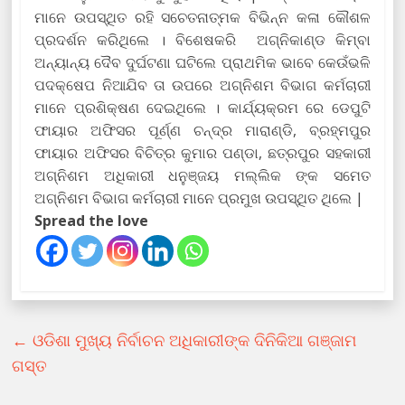
ମାନେ ଉପସ୍ଥିତ ରହି ସଚେତନାତ୍ମକ ବିଭିନ୍ନ କଳା କୌଶଳ
ପ୍ରଦର୍ଶନ କରିଥିଲେ । ବିଶେଷକରି ଅଗ୍ନିକାଣ୍ଡ କିମ୍ବା
ଅନ୍ୟାନ୍ୟ ଦୈବ ଦୁର୍ଘଟଣା ଘଟିଲେ ପ୍ରାଥମିକ ଭାବେ କେଉଁଭଳି
ପଦକ୍ଷେପ ନିଆଯିବ ତା ଉପରେ ଅଗ୍ନିଶମ ବିଭାଗ କର୍ମଚାରୀ
ମାନେ ପ୍ରଶିକ୍ଷଣ ଦେଇଥିଲେ । କାର୍ଯ୍ୟକ୍ରମ ରେ ଡେପୁଟି
ଫାୟାର ଅଫିସର ପୂର୍ଣ୍ଣ ଚନ୍ଦ୍ର ମାରାଣ୍ଡି, ବ୍ରହ୍ମପୁର
ଫାୟାର ଅଫିସର ବିଚିତ୍ର କୁମାର ପଣ୍ଡା, ଛତ୍ରପୁର ସହକାରୀ
ଅଗ୍ନିଶମ ଅଧିକାରୀ ଧନୁଞ୍ଜୟ ମଲ୍ଲିକ ଙ୍କ ସମେତ
ଅଗ୍ନିଶମ ବିଭାଗ କର୍ମଚାରୀ ମାନେ ପ୍ରମୁଖ ଉପସ୍ଥିତ ଥିଲେ |
Spread the love
←
ଓଡିଶା ମୁଖ୍ୟ ନିର୍ବାଚନ ଅଧିକାରୀଙ୍କ ଦିନିକିଆ ଗଞ୍ଜାମ
ଗସ୍ତ