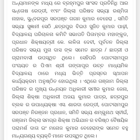
ଅନ୍ୟମାନଙ୍କ ମଧ୍ୟ ରେ ବ୍ରହ୍ମପୁର ସାଂସଦ ପ୍ରତିନିଧି ଆର
ସନ୍ତୋଷ ରେଡ୍ଡୀ, ୧୯ନଂ ଜିଲ୍ଲା ପରିଷଦ ସଭ୍ୟା ରଶ୍ମିତା
ନାହାକ, ସୁନ୍ଦରପୂର ସରପଞ୍ଚ ଗଗନ କୁମାର ବେହେରା , ସମିତି
ସଭ୍ୟା ସୁଜ୍ଞାନୀ ସେଠି ,ଛତ୍ରପୁର ବିଇଓ ସୁଜିତ କୁମାର ପାଢ଼ୀ,
ବିଦ୍ୟାଳୟ ପରିଚାଳନା କମିଟି ସଭାପତି ପିତାମ୍ବର ମହାଙ୍କୁଡ,
ପ୍ରଧାନ ଶିକ୍ଷୟତ୍ରୀ କେ. ଲଳିତା ଦେବୀ, ପୂର୍ବତନ ଜିଲ୍ଲା
ପରିଷଦ ସଭ୍ୟ ମୁନା ଦାସ ଙ୍କ ସମେତ ଛାତ୍ର / ଛାତ୍ରୀ ଓ
ଗ୍ରାମବାସୀ ଉପସ୍ଥିତ ଥିଲେ। ସେହିପରି ପୋଟଲାମପୂର
ପଂଚାୟତ ର ପିଏମ ଶ୍ରୀ ଗଙ୍ଗାପୂର ଉଚ୍ଚ ମାଧ୍ୟମିକ
ବିଦ୍ୟାଳୟ ଠାରେ ମଧ୍ୟ ଭିତ୍ତି ପ୍ରସ୍ତର ସ୍ଥାପନ
କାର୍ଯ୍ୟକ୍ରମ ଅନୁଷ୍ଠିତ ହୋଇଥିଲା । ଏଥିରେ ଗଞ୍ଜାମ ଜିଲ୍ଲା
ପରିଷଦ ର ମୁଖ୍ୟ ଉନ୍ନୟନ ଅଧିକାରୀ ସମୀର କୁମାର ଜେନା,
ଜିଲ୍ଲା ଶିକ୍ଷା ଅଧିକାରୀ ଅଜୟ କୁମାର ପାତ୍ର, ଛତ୍ରପୁର
ବ୍ଲକ ର ଉପାଧ୍ୟକ୍ଷା ଏସ. ଶାରଦା ରେଡ୍ଡୀ, ପୋଟଲାମପୁର
ସରପଞ୍ଚ ନିରଞ୍ଜନ ପ୍ରଧାନ, ସମିତି ସଭ୍ୟ ଶମ୍ଭୁନାଥ ସ୍ବୀଇଁ,
ଗଞ୍ଜାମ ଜିଲ୍ଲା ସମଗ୍ର ଶିକ୍ଷା ଅଭିଯାନ ର ବରିଷ୍ଠ ବୈଷୟିକ
ପରାମର୍ଶ ଦାତା ଇଂ ମନୋଜ କୁମାର ବେହେରାଙ୍କ ସମେତ ବହୁ
ମାନ୍ୟଗଣ୍ୟ ବ୍ୟକ୍ତି ମାନେ ଉପସ୍ଥିତ ଥିଲେ।