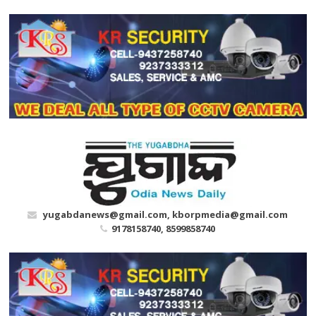
Skip
to
content
yugabdanews@gmail.com, kborpmedia@gmail.com
9178158740, 8599858740