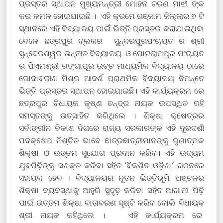
ପ୍ରସ୍ତର ସ୍ଥାପନ ମୁଖ୍ୟମନ୍ତ୍ରୀ ମୋହନ ଚରଣ ମାଝୀ ଙ୍କ
କର କମଳ ହୋଇଯାଇଛି । ଏହି କ୍ରମେ ଗଞ୍ଜାମ ଜିଲ୍ଲାର ୭ ଟି
ସ୍ଥାନରେ ଏହି ବିଦ୍ୟାଳୟ ପାଇଁ ଭିତ୍ତି ପ୍ରସ୍ତର କରାଯାଇଥିବା
ବେଳେ ଛତ୍ରପୁର ବ୍ଲକର ସୁନ୍ଦରପୁରପଂଚାୟତ ର ଶ୍ରୀ
ସୁନ୍ଦେରଶ୍ୱର ଉନ୍ନୀତ ବିଦ୍ୟାଳୟ ଓ ପୋଟଲାମପୁର ପଂଚାୟତ
ର ପିଏମଶ୍ରୀ ଗଙ୍ଗାପୂର ଉଚ୍ଚ ମାଧ୍ୟମିକ ବିଦ୍ୟାଳୟ ଠାରେ
ଗୋଦାବରୀଶ ମିଶ୍ର ଆଦର୍ଶ ପ୍ରାଥମିକ ବିଦ୍ୟାଳୟ ନିମନ୍ତେ
ଭିତ୍ତି ପ୍ରସ୍ତର ସ୍ଥାପନ ହୋଇଯାଇଛି। ଏହି କାର୍ଯ୍ୟକ୍ରମ ରେ
ଛତ୍ରପୁର ବିଧାୟକ କୃଷ୍ଣ ଚନ୍ଦ୍ର ନାୟକ ଉପସ୍ଥିତ ରହି
ସମସ୍ତଙ୍କୁ ଉତ୍ସାହିତ କରିଥିଲେ । ଶିକ୍ଷା କ୍ଷେତ୍ରର
ସର୍ବାଙ୍ଗୀନ ବିକାଶ ଦିଗରେ ରାଜ୍ୟ ସରକାରଙ୍କ ଏହି ଦୂରଦର୍ଶୀ
ପଦକ୍ଷେପ ନିଶ୍ଚିତ ଭାବେ ଛାତ୍ରଛାତ୍ରୀମାନଙ୍କୁ ଗୁଣାତ୍ମକ
ଶିକ୍ଷା ଓ ଉତ୍ତମ ସୁଯୋଗ ପ୍ରଦାନ କରିବ। ଏହି ଉଦ୍ୟମ
ଯୁବପିଢ଼ିଙ୍କୁ ସଶକ୍ତ କରିବା ସହିତ ‘ବିକଶିତ ଓଡ଼ିଶା’ ଗଠନରେ
ସହାୟକ ହେବ । ବିଦ୍ୟାଳୟର ନୂତନ ଭିତ୍ତିଭୂମି ଅଞ୍ଚଳର
ଶିକ୍ଷା ବ୍ୟବସ୍ଥାକୁ ଆହୁରି ସୁଦୃଢ଼ କରିବା ସହିତ ଆଗାମୀ ପିଢ଼ି
ପାଇଁ ଉତ୍ତମ ଶିକ୍ଷା ବାତାବରଣ ସୃଷ୍ଟି କରିବ ବୋଲି ବିଧାୟକ
ଶ୍ରୀ ନାୟକ କହିଥିଲେ । ଏହି କାର୍ଯ୍ୟକ୍ରମ ରେ