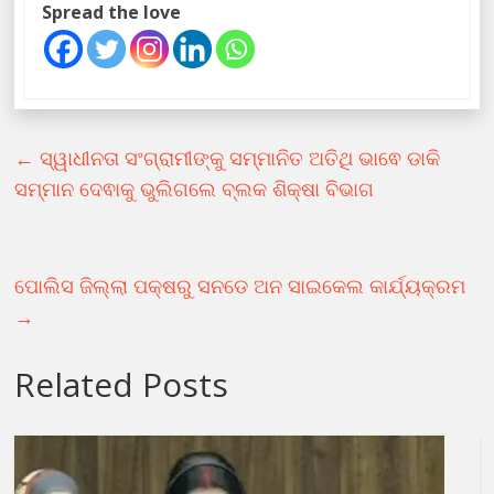
Spread the love
←
ସ୍ୱାଧୀନତା ସଂଗ୍ରାମୀଙ୍କୁ ସମ୍ମାନିତ ଅତିଥି ଭାଵେ ଡାକି
ସମ୍ମାନ ଦେଵାକୁ ଭୁଲିଗଲେ ବ୍ଲକ ଶିକ୍ଷା ବିଭାଗ
ପୋଲିସ ଜିଲ୍ଲା ପକ୍ଷରୁ ସନଡେ ଅନ ସାଇକେଲ କାର୍ଯ୍ୟକ୍ରମ
→
Related Posts