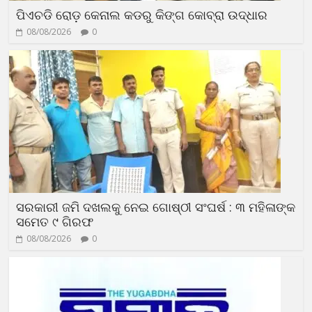
ପିଏଚଡି ରୋଡ଼ କେନାଲ କଡରୁ କିଙ୍ଗ କୋବ୍ରା ଉଦ୍ଧାର
08/08/2026
0
ସରକାରୀ ଜମି ଦଖଲକୁ ନେଇ ଗୋଷ୍ଠୀ ସଂଘର୍ଷ : ୩ ମହିଳାଙ୍କ
ସମେତ ୯ ଗିରଫ
08/08/2026
0