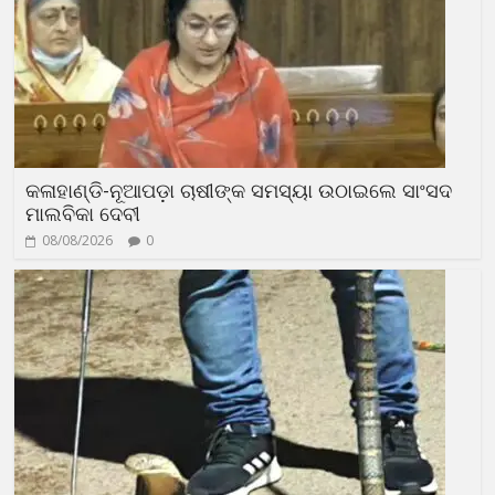
କଳାହାଣ୍ଡି-ନୂଆପଡ଼ା ଚାଷୀଙ୍କ ସମସ୍ୟା ଉଠାଇଲେ ସାଂସଦ
ମାଲବିକା ଦେବୀ
08/08/2026
0