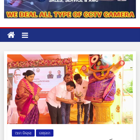
ଆମ ଜିଲ୍ଲା
ଗଞ୍ଜାମ