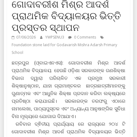
ଗୋଦାବରୀଶ ମିଶ୍ର ଆଦର୍ଶ
ପ୍ରାଥମିକ ବିଦ୍ୟାଳୟର ଭିତ୍ତି
ପ୍ରସ୍ତର ସ୍ଥାପନ
07/06/2026
YWPSENU3
0 Comments
Foundation stone laid for Godavarish Mishra Adarsh ​​Primary
School
ଛତ୍ରପୁର (ଓ୍ବାଇଏନଏସ): ଗୋଦାବରୀଶ ମିଶ୍ର ଆଦର୍ଶ
ପ୍ରାଥମିକ ବିଦ୍ୟାଳୟ ହେଉଛି ଓଡ଼ିଶା ସରକାରଙ୍କ ଗଣଶିକ୍ଷା
ବିଭାଗ ଦ୍ୱାରା ପରିଚାଳିତ ଏକ ପ୍ରମୁଖ ସରକାରୀ
ଶିକ୍ଷାନୁଷ୍ଠାନ, ଯାହା ଗ୍ରାମାଞ୍ଚଳର ଛାତ୍ରଛାତ୍ରୀମାନଙ୍କୁ
ଗୁଣାତ୍ମକ ଏବଂ ଆଧୁନିକ ଶିକ୍ଷା ପ୍ରଦାନ କରିବା ଲକ୍ଷ୍ୟରେ
ପ୍ରତିଷ୍ଠା କରାଯାଇଛି। ସରକାରଙ୍କ ତରଫରୁ ଏଠାରେ
ନାମଲେଖା, ପାଠ୍ୟପୁସ୍ତକ ଏବଂ ଅନ୍ୟାନ୍ୟ ଆନୁଷଙ୍ଗିକ ସୁବିଧା
ବିନା ମୂଲ୍ୟରେ ଯୋଗାଇ ଦିଆଯାଏ।
ରବିବାର ଦ୍ଵିତୀୟ ପ୍ରାର୍ଯ୍ୟାୟ ରେ ରାଜ୍ୟରେ ୨୦୪ ଟି
ଗୋଦାବରୀଶ ମିଶ୍ର ଆଦର୍ଶ ପ୍ରାଥମିକ ବିଦ୍ୟାଳୟର ଭିତ୍ତି