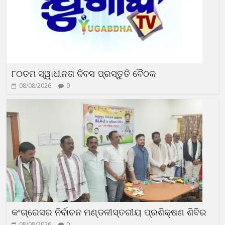
୮୦ତମ ସ୍ୱାଧୀନତା ଦିବସ ପ୍ରସ୍ତୁତି ବୈଠକ
08/08/2026
0
କଂଗ୍ରେସର ନିର୍ବାଚନ ମଣ୍ଡଳୀସ୍ତରୀୟ ପ୍ରଶିକ୍ଷଣ ଶିବିର
08/08/2026
0