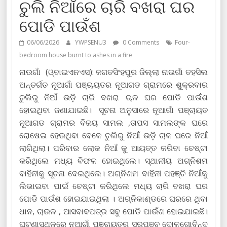
ଚୁଲି ନିଆଁରେ ଚାରି ବଖରା ଘର
ପୋଡି ପାଉଁଶ
06/06/2026
YWPSENU3
0 Comments
Four-
bedroom house burnt to ashes in a fire
ନାଉଗାଁ (ଓ୍ବାଇଏନଏସ): ଜଗତସିଂହପୁର ଜିଲ୍ଲା ନାଉଗାଁ ତହସିଲ
ଅନ୍ତର୍ଗତ ନୂଆଗାଁ ପଞ୍ଚାୟତର ନୂଆଗଡ ଗ୍ରାମରେ ଶୁକ୍ରବାର
ଚୁଲିରୁ ନିଆଁ ଉଡ଼ି ଚାରି ବଖରା ଚାଳ ଘର ପୋଡି ପାଉଁଶ
ହୋଇଥିବା ଜଣାଯାଇଛି। ସୂଚନା ଅନୁସାରେ ନୂଆଗାଁ ପଞ୍ଚାୟତ
ନୂଆଗଡ ଗ୍ରାମର ବିଜୟ ସାମଲ ,ତାପସ ସାମଲଙ୍କ ଘରେ
ରୋଷେଇ ହେଉଥିବା ବେଳେ ଚୁଲିରୁ ନିଆଁ ଉଡ଼ି ଚାଳ ଘରେ ନିଆଁ
ଲାଗିଥିଲା। ପରିବାର ଲୋକ ନିଆଁ କୁ ଆୟତ୍ତ କରିବା ଚେଷ୍ଟା
କରିଥିଲେ ମଧ୍ୟ ବିଫଳ ହୋଇଥିଲେ। ସ୍ଥାନୀୟ ଅଗ୍ନିଶମ
ବାହିନୀକୁ ସୂଚନା ଦେଇଥିଲେ। ଅଗ୍ନିଶମ ବାହିନୀ ପହଞ୍ଚି ନିଆଁକୁ
ଲିଭାଇବା ପାଇଁ ଚେଷ୍ଟା କରିଥିଲେ ମଧ୍ୟ ଚାରି ବଖରା ଘର
ପୋଡି ପାଉଁଶ ହୋଇଯାଇଥିଲା । ଅଗ୍ନିକାଣ୍ଡରେ ଘରରେ ଥିବା
ଧାନ, ଚାଉଳ , ଆସବାବପତ୍ର ସବୁ ପୋଡି ପାଉଁଶ ହୋଇଯାଇଛି।
ଘଟଣାସ୍ଥଳରେ ନୂଆଗାଁ ପଞ୍ଚାୟତର ସରପଞ୍ଚ ଦୋଳଗୋବିନ୍ଦ