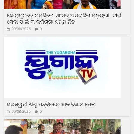
କୋରାପୁଟରେ ଚମକିଲେ ସାଂସଦ ଅପରାଜିତା ଷଡ଼ଙ୍ଗୀ, ଦୀର୍ଘ
ସେବା ପାଇଁ ୩ କର୍ମଚାରୀ ସମ୍ମାନିତ
09/08/2026
0
ସରସ୍ୱତୀ ଶିଶୁ ମନ୍ଦିରରେ ଜ୍ଞାନ ବିଜ୍ଞାନ ମେଳା
09/08/2026
0