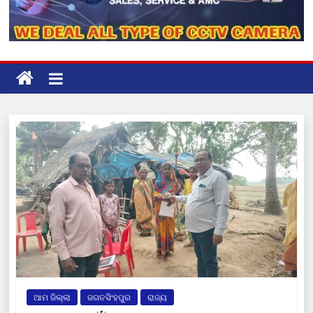
ଆମ ଜିଲ୍ଲା
ଜଗତସିଂହପୁର
ରାଜ୍ୟ