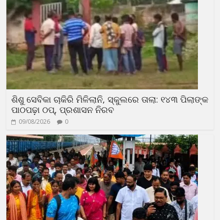
ଶିଶୁ ସେବିକା ଚାକିରି ମିଳିଲାନି, ସ୍କୁଲରେ ତାଲା: ୧୪୩ ପିଲାଙ୍କ
ପାଠପଢ଼ା ଠପ୍, ପ୍ରଶାସନ ନିରବ
09/08/2026
0