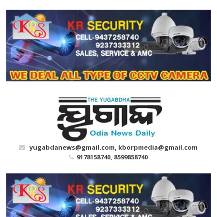
Skip
to
content
yugabdanews@gmail.com, kborpmedia@gmail.com
9178158740, 8599858740