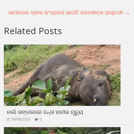
ଧାମନଗର ବ୍ଲକ କଂଗ୍ରେସ ଭାପତି ରମେଶଙ୍କ ଇସ୍ତଫା
→
Related Posts
ନର୍ଲା ଜଙ୍ଗଲରେ ଦନ୍ତା ହାତୀର ମୃତ୍ୟୁ
09/08/2026
0