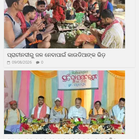
ପ୍ରାଚୀନଦୀରୁ ଜଳ ନେବାପାଇଁ କାଉଡିଆଙ୍କ ଭିଡ଼
09/08/2026
0