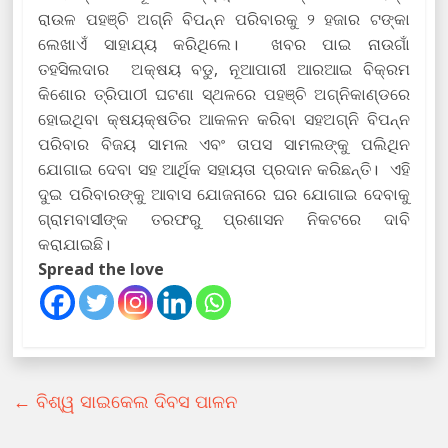
ରାଉଳ ପହଞ୍ଚି ଅଗ୍ନି ବିପନ୍ନ ପରିବାରକୁ ୨ ହଜାର ଟଙ୍କା
ଲେଖାଏଁ ସାହାଯ୍ୟ କରିଥିଲେ। ଖବର ପାଇ ନାଉଗାଁ
ତହସିଲଦାର ଅକ୍ଷୟ ବଡୁ, ନୂଆପାରୀ ଆରଆଇ ବିକ୍ରମ
କିଶୋର ତ୍ରିପାଠୀ ଘଟଣା ସ୍ଥଳରେ ପହଞ୍ଚି ଅଗ୍ନିକାଣ୍ଡରେ
ହୋଇଥିବା କ୍ଷୟକ୍ଷତିର ଆକଳନ କରିବା ସହଅଗ୍ନି ବିପନ୍ନ
ପରିବାର ବିଜୟ ସାମଲ ଏବଂ ତାପସ ସାମଲଙ୍କୁ ପଲିଥିନ
ଯୋଗାଇ ଦେବା ସହ ଆର୍ଥିକ ସହାୟତା ପ୍ରଦାନ କରିଛନ୍ତି। ଏହି
ଦୁଇ ପରିବାରଙ୍କୁ ଆବାସ ଯୋଜନାରେ ଘର ଯୋଗାଇ ଦେବାକୁ
ଗ୍ରାମବାସୀଙ୍କ ତରଫରୁ ପ୍ରଶାସନ ନିକଟରେ ଦାବି
କରାଯାଇଛି।
Spread the love
←
ବିଶ୍ୱ ସାଇକେଲ ଦିବସ ପାଳନ