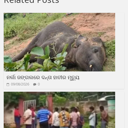
ନର୍ଲା ଜଙ୍ଗଲରେ ଦନ୍ତା ହାତୀର ମୃତ୍ୟୁ
09/08/2026
0