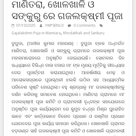
ମାଣିତରା, ଖୋଳଖାଳି ଓ
ସଙ୍କୁରୁ ରେ ଗଜଲକ୍ଷ୍ମୀ ପୂଜା
07/10/2025
YWPSENU3
0 Comments
,
Gajalakshmi Puja in Manitara
Khodakhali and Sankuru
ବୁଗୁଡା, (ଅନୀଲ କୁମାର ମହାରଣା) : ବୁଗୁଡା ବ୍ଳକ ଅନ୍ତର୍ଗତ
ମାଣିତରା, ଖୋଳଖାଳି ଓ ସଙ୍କୁରୁ ଗ୍ରାମରେ ଗଜଲକ୍ଷ୍ମୀ ପୂଜା
ମହାସମାରୋହରେ ଅନୁଷ୍ଠିତ ହୋଇଯାଇଛି। ସୋମବାର ଦିନ
ସନ୍ଧ୍ୟାରେ ବିଭିନ୍ନ ବାଜା ବଜାଇ ମା’ ଙ୍କ ମୃଣୟ ମୂର୍ତ୍ତିକୁ ଜୀବନ୍ୟାସ
ଦେଇ ପୂଜାର୍ଚ୍ଚନା କରାଯାଇଥିଲା। ଆକର୍ଷଣୀୟ ମେଢ଼ ଓ
ଆଲୋକସଜ୍ଜାରେ ପୂଜାସ୍ଥଳୀ ଝଲକି ଉଠିବା ସହ ଆଧ୍ୟାତ୍ମିକ
ପରିବେଶ ସୃଷ୍ଟି ହୋଇଥିଲା। ବହୁ ଶ୍ରଦ୍ଧାଳୁ ମା’ ଗଜଲକ୍ଷ୍ମୀଙ୍କୁ
ଦର୍ଶନ କରିବାକୁ ସମାବେଶ ହୋଇଥିଲେ। ମାଣିତରା ଗ୍ରାମରେ ମା’
ଗଜଲକ୍ଷ୍ମୀ ପୂଜା କମିଟି ଓ ଗ୍ରାମବାସୀ ବୃନ୍ଦଙ୍କ ସହଯୋଗରେ
ଅନୁଷ୍ଠିତ ପୂଜା କାର୍ଯ୍ୟକ୍ରମ ରେ କୁମୁଦ ଚନ୍ଦ୍ର ମିଶ୍ର ପୁରୋହିତ
ଭାବେ ଏବଂ କାର୍ତ୍ତାଭାବେ ବିନୋଦ ପ୍ରଧାନ ଓ ରଶ୍ମିତା ପ୍ରଧାନ
ଯୋଗଦେଇ ପୂଜା କାର୍ଯ୍ୟ ସମାପନ କରିଥିଲେ। ଖୋଳଖାଳି ଗ୍ରାମର
ବଡ଼ଦାଣ୍ଡ ସାହି ଗଜଲକ୍ଷ୍ମୀ ପୂଜା କମିଟି ଓ ଖୋଳଖାଳି ଗ୍ରାମବାସୀ