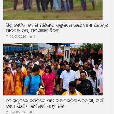
ଶିଶୁ ସେବିକା ଚାକିରି ମିଳିଲାନି, ସ୍କୁଲରେ ତାଲା: ୧୪୩ ପିଲାଙ୍କ
ପାଠପଢ଼ା ଠପ୍, ପ୍ରଶାସନ ନିରବ
09/08/2026
0
କୋରାପୁଟରେ ଚମକିଲେ ସାଂସଦ ଅପରାଜିତା ଷଡ଼ଙ୍ଗୀ, ଦୀର୍ଘ
ସେବା ପାଇଁ ୩ କର୍ମଚାରୀ ସମ୍ମାନିତ
09/08/2026
0