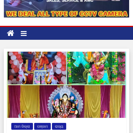
ଆମ ଜିଲ୍ଲା
ଗଞ୍ଜାମ
ରାଜ୍ୟ