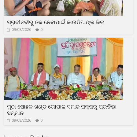
ପ୍ରାଚୀନଦୀରୁ ଜଳ ନେବାପାଇଁ କାଉଡିଆଙ୍କ ଭିଡ଼
09/08/2026
0
ମୁଠା ଷୋହଳ ଖଣ୍ଡ ଗୋପାଳ ସମାଜ ପକ୍ଷରୁ ପ୍ରତିଭା
ସମ୍ମାନ
09/08/2026
0