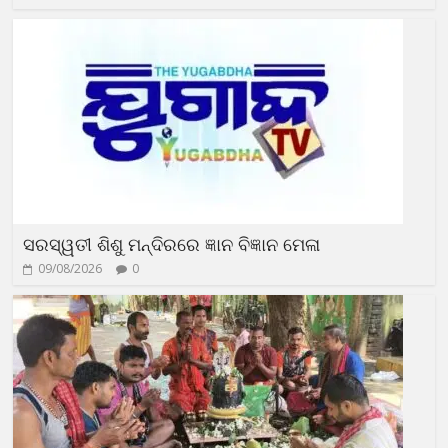
ସରସ୍ୱତୀ ଶିଶୁ ମନ୍ଦିରରେ ଜ୍ଞାନ ବିଜ୍ଞାନ ମେଳା
09/08/2026
0