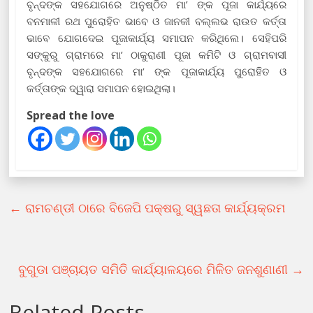
ବୃନ୍ଦଙ୍କ ସହଯୋଗରେ ଅନୁଷ୍ଠିତ ମା’ ଙ୍କ ପୂଜା କାର୍ଯ୍ୟରେ
ବନମାଳୀ ରଥ ପୁରୋହିତ ଭାବେ ଓ ଜାନକୀ ବଲ୍ଲଭ ରାଉତ କର୍ତ୍ତା
ଭାବେ ଯୋଗଦେଇ ପୂଜାକାର୍ଯ୍ୟ ସମାପନ କରିଥିଲେ। ସେହିପରି
ସଙ୍କୁରୁ ଗ୍ରାମରେ ମା’ ଠାକୁରାଣୀ ପୂଜା କମିଟି ଓ ଗ୍ରାମବାସୀ
ବୃନ୍ଦଙ୍କ ସହଯୋଗରେ ମା’ ଙ୍କ ପୂଜାକାର୍ଯ୍ୟ ପୁରୋହିତ ଓ
କର୍ତ୍ତାଙ୍କ ଦ୍ୱାରା ସମାପନ ହୋଇଥିଲା।
Spread the love
←
ରାମଚଣ୍ଡୀ ଠାରେ ବିଜେପି ପକ୍ଷରୁ ସ୍ୱଛତା କାର୍ଯ୍ୟକ୍ରମ
ବୁଗୁଡା ପଞ୍ଚାୟତ ସମିତି କାର୍ଯ୍ୟାଳୟରେ ମିଳିତ ଜନଶୁଣାଣୀ
→
Related Posts