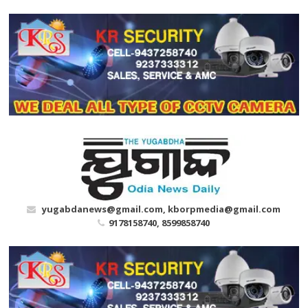
Skip
to
content
yugabdanews@gmail.com, kborpmedia@gmail.com
9178158740, 8599858740