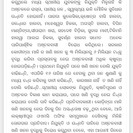
କରୁଥିଲେ ମଧ୍ୟ ସ୍ଥାନୀୟ ଯୁବକଙ୍କୁ ନିଯୁକ୍ତି ମିଳୁନାହିଁ କି
ଅଞ୍ଚଳରେ ରାସ୍ତା, ପାନୀୟ ଜଳ , ସ୍ୱାସ୍ଥ୍ୟ ଭଳି ମୌଳିକ ସୁବିଧାର
ଉନ୍ନତି ହୋଇନାହିଁ। ପାରଦା କୁଲେସିକା,କ୍ଷେତ୍ର ବାସି ହାଲବା,
ଜଳନ୍ଧର ହାଲବା, ମହେଶ୍ୱର ହିକକା, ଅଗସ୍ତି ହାଲବା, ବିପିନ
ମାଣ୍ଡିଙ୍ଗା,ସୀତାରାମ ଖରା, ସହଦେଵ ବିଡ଼ିକା, ସୁବାସ ମାଝୀ,ଟିକିମନି
ହାଲୱା ଆଲଇ ହିକକା, ସୁବର୍ଣ୍ଣ ହାଲବା ସମେତ ଅନେକ
ପାରିପାର୍ଶ୍ଵିକ ଅଞ୍ଚଳବାସୀ ବିରୋଧ କରିଥିଲେ। ସରକାର
କୋଡୀଙ୍ଗା ମାଳି ର ଖଣି ଖନନ କୁ ୩ ମିଲିୟନରୁ ୬ ମିଲିୟନ ଟନ୍‌କୁ
ବୃଦ୍ଧି କରିବା ପ୍ରସ୍ତାବକୁ ନେଇ ଅଞ୍ଚଳବାସୀ ଅଧିକ କ୍ଷୁବ୍ଧ
ହୋଇପଡ଼ିଛନ୍ତି। ପ୍ରଥମେ ନିଯୁକ୍ତି ପରେ ଖଣି ଖନନ ବୋଲି ଯୁକ୍ତି
ବାଢିଛନ୍ତି, ଏପରିକି ୧୬ ତାରିଖ ରେ ହେବାକୁ ଥିବା ଜନ ଶୁଣାଣି କୁ
ମଧ୍ୟ ବନ୍ଦ କରିବାକୁ ଦାବୀ କରିଛନ୍ତି, କାରଖାନା ନାହିଁ ତ ଖଣି ନାହିଁ
ବୋଲି କହିଛନ୍ତି…ସ୍ଥାନୀୟ ଲୋକଙ୍କ ନିଯୁକ୍ତି, କ୍ଷତିପୂରଣ ଓ
ଅଞ୍ଚଳର ବିକାଶ କାମ କରାଯାଉ, ପରେ ଖଣି ବୃଦ୍ଧି ନେଇ ଚିନ୍ତା
କରାଯାଉ ବୋଲି ଦାବି କରିଛନ୍ତି ପ୍ରତିବାଦକାରୀ। କୋଡ଼ିଙ୍ଗା ମାଳି
ଖଣି ଖନନକୁ ନେଇ ଦିନକୁ ଦିନ ଅସନ୍ତୋଷ ବଢ଼ୁଥିବା ବେଳେ, ଆଜି
ଲକ୍ଷ୍ମୀପୂର ଓଏମସି ଅଫିସ ସମ୍ମୁଖରେ ଦେଖିବାକୁ ମିଳିଛି
ଜୋରଦାର ପ୍ରତିବାଦ। ନିଯୁକ୍ତି ଓ ଉନ୍ନତି ଦାବିରେ ଅଞ୍ଚଳବାସୀ
ଖଣି ଖନନ ବୃଦ୍ଧିକୁ ବିରୋଧ କରୁଥିବା ବେଳେ, ଏହା ଆଗାମୀ ଦିନରେ