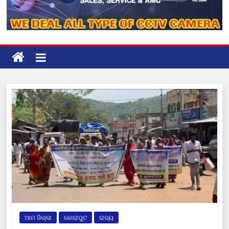
ଆମ ଜିଲ୍ଲା
କୋରାପୁଟ
ରାଜ୍ୟ