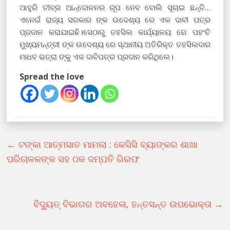
ଆହୁରି ତୀବ୍ର ଆନ୍ଦୋଳନର ରୂପ ନେବ ବୋଲି ସୂଚାଇ ଛନ୍ତି…
ଏନେଇଁ ରାଜ୍ୟ ସରକାର ଙ୍କ ଉଦେଶ୍ୟ ରେ ଏକ ଦାବୀ ପତ୍ର
ପ୍ରଦାନ କରାଯାଇଛି।ସେଠାରୁ ତହସିଲ କାର୍ଯ୍ୟାଳୟ ରେ ପହଂଚି
ମୁଖ୍ୟମନ୍ତ୍ରୀ ଙ୍କ ଉଦେଶ୍ୟ ରେ ସ୍ଥାନୀୟ ଅତିରିକ୍ତ ତହସିଲଦାର
ମାଧବ ଭତ୍ରା ଙ୍କୁ ଏକ ଦାବିପତ୍ର ପ୍ରଦାନ କରିଥିଲେ।
Spread the love
←
ଟଙ୍କା ଆତ୍ମସାତ ମାମଲା : କେସିସି ବ୍ୟାଙ୍କର ଶାଖା
ପରିଚାଳକଙ୍କ ସହ ଠକ ଦମ୍ପତି ଗିରଫ
ବିଦ୍ୟୁତ୍ ବିଭାଗର ଅବହେଳା, ହନ୍ତସନ୍ତ ଉପଭୋକ୍ତା
→