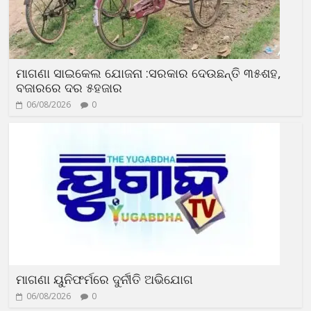
ମାଗଣା ସାଇକେଲ ଯୋଜନା :ସରକାର ଦେଉଛନ୍ତି ୩୫ଶହ,
ବଜାରରେ ଦର ୫ହଜାର
06/08/2026
0
ମାଗଣା ୟୁନିଫର୍ମରେ ଦୁର୍ନୀତି ଅଭିଯୋଗ
06/08/2026
0