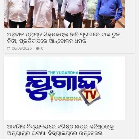
ଅନୁଦାନ ପ୍ରାପ୍ତ ଶିକ୍ଷକଙ୍କ ଦାବି ପୂରଣରେ ଟାଳ ଟୁଳ
ନିତୀ, ପ୍ରତିବାଦରେ ଆନ୍ଦୋଳନ ଧମକ
06/08/2026
0
ଆବାସିକ ବିଦ୍ୟାଳୟରେ ବରିଷ୍ଠ ଛାତ୍ର କନିଷ୍ଠଙ୍କୁ
ଅତ୍ୟାଚାର ଘଟଣା: ବିଦ୍ୟାଳୟରେ ଉତ୍ତେଜନା