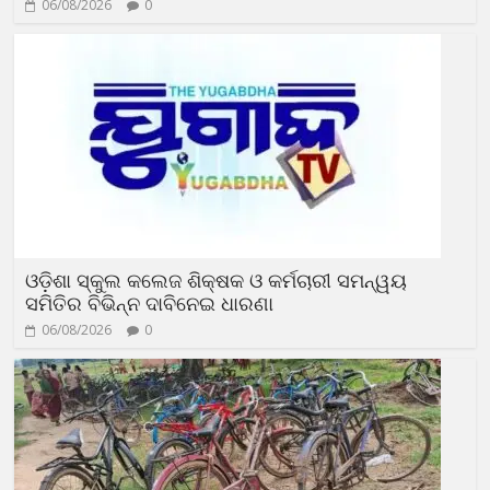
06/08/2026
0
ଓଡ଼ିଶା ସ୍କୁଲ କଲେଜ ଶିକ୍ଷକ ଓ କର୍ମଚାରୀ ସମନ୍ୱୟ
ସମିତିର ବିଭିନ୍ନ ଦାବିନେଇ ଧାରଣା
06/08/2026
0