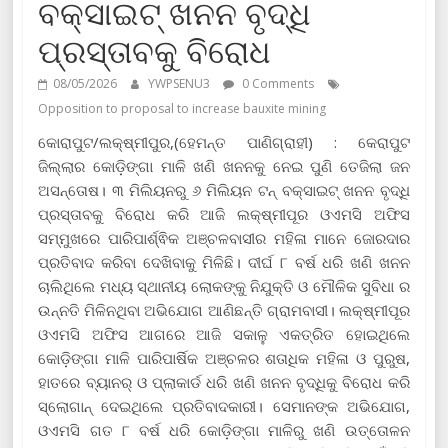
ବକ୍ସାଇଟ୍‌ ଖନନ ବୃଦ୍ଧି
ପ୍ରସ୍ତାବକୁ ବିରୋଧ
08/05/2026
YWPSENU3
0 Comments
Opposition to proposal to increase bauxite mining
କୋରାପୁଟ/ଲକ୍ଷ୍ମୀପୁର,(ହେମନ୍ତ ପାଣିଗ୍ରାହୀ) : କେରାପୁଟ
ଜିଲ୍ଲାର କୋଡ଼ିଙ୍ଗା ମାଳି ଖଣି ଖନନକୁ ନେଇ ପୁଣି ତେଜିଲା ଜନ
ଅସନ୍ତୋଷ। ୩ ମିଲିୟନରୁ ୬ ମିଲିୟନ ଟନ୍‌ ବକ୍ସାଇଟ୍‌ ଖନନ ବୃଦ୍ଧି
ପ୍ରସ୍ତାବକୁ ବିରୋଧ କରି ଆଜି ଲକ୍ଷ୍ମୀପୂର ଓଏମସି ଅଫିସ
ସମ୍ମୁଖରେ ପାରିପାର୍ଶ୍ଵିକ ଅଞ୍ଚଳବାସୀର ମହିଳା ମାନେ ଜୋରଦାର
ପ୍ରତିବାଦ କରିବା ଦେଖିବାକୁ ମିଳିଛି। ଦୀର୍ଘ ୮ ବର୍ଷ ଧରି ଖଣି ଖନନ
ଚାଲିଥିଲେ ମଧ୍ୟ ସ୍ଥାନୀୟ ଲୋକଙ୍କୁ ନିଯୁକ୍ତି ଓ ମୌଳିକ ସୁବିଧା ର
ଉନ୍ନତି ମିଳିନଥିବା ଅଭିଯୋଗ ଆଣିଛନ୍ତି ଗ୍ରାମବାସୀ। ଲକ୍ଷ୍ମୀପୂର
ଓଏମସି ଅଫିସ ଆଗରେ ଆଜି ସକାଳୁ ଏକତ୍ରିତ ହୋଇଥିଲେ
କୋଡ଼ିଙ୍ଗା ମାଳି ପାରିପାର୍ଷିକ ଅଞ୍ଚଳର ଶତାଧିକ ମହିଳା ଓ ପୁରୁଷ,
ହାତରେ ବ୍ୟାନର୍‌ ଓ ପ୍ଲାକାର୍ଡ ଧରି ଖଣି ଖନନ ବୃଦ୍ଧିକୁ ବିରୋଧ କରି
ସ୍ଲୋଗାନ୍‌ ଦେଇଥିଲେ ପ୍ରତିବାଦକାରୀ। ସେମାନଙ୍କ ଅଭିଯୋଗ,
ଓଏମସି ଗତ ୮ ବର୍ଷ ଧରି କୋଡ଼ିଙ୍ଗା ମାଳିରୁ ଖଣି ଉତ୍ତୋଳନ