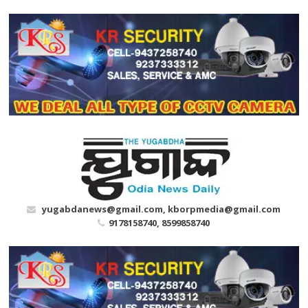
Skip
to
content
yugabdanews@gmail.com, kborpmedia@gmail.com
9178158740, 8599858740