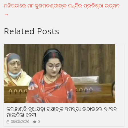
ମଝିପଡାରେ ମା’ କୁତାମଚଣ୍ଡୀଙ୍କ ମନ୍ଦିର ପ୍ରତିଷ୍ଠା ଉତ୍ସବ
→
Related Posts
କଳାହାଣ୍ଡି-ନୂଆପଡ଼ା ଚାଷୀଙ୍କ ସମସ୍ୟା ଉଠାଇଲେ ସାଂସଦ
ମାଲବିକା ଦେବୀ
08/08/2026
0