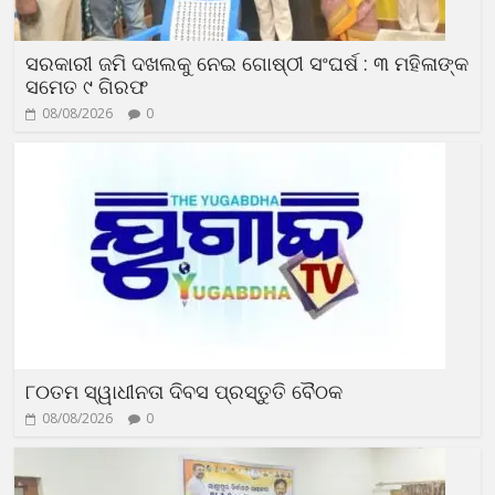
ସରକାରୀ ଜମି ଦଖଲକୁ ନେଇ ଗୋଷ୍ଠୀ ସଂଘର୍ଷ : ୩ ମହିଳାଙ୍କ
ସମେତ ୯ ଗିରଫ
08/08/2026
0
୮୦ତମ ସ୍ୱାଧୀନତା ଦିବସ ପ୍ରସ୍ତୁତି ବୈଠକ
08/08/2026
0