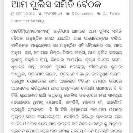
ଆମ ପୁଲିସ ସମିତି ବୈଠକ
30/11/2025
YWPSENU3
0 Comments
Our Police
Committee Meeting
ହାଟଡିହି(ଓ୍ବାଇଏନଏସ): ନନ୍ଦିପଦା ଥାନାରେ ଆମ ପୁଲିସ ସମିତି
ବୈଠକ ଅନୁଷ୍ଠିତ ହୋଇ ଯାଇଛି। ଥାନା ଇନ୍ସପେକ୍ଟର ବଳିଆ
ବାରିକଙ୍କ ଅଧ୍ୟକ୍ଷତା ରେ ଅନୁଷ୍ଠିତ ଏହି ବୈଠକରେ ଏସ. ଆଇ
ଅନୁପ କର, ଗୋପାଳ ମିଶ୍ର, ବିନୀତା ଲାକ୍ରା, ଆମ ପୁଲିସ ସଦସ୍ୟ
ସୁଧାଂଶୁ ଦକ୍ଷିଣ ରାୟ, କିଶୋର ଆଚାର୍ଯ୍ୟ, କୃଷ୍ଣ ଚନ୍ଦ୍ର ଜେନା,
ଧୂଶାସନ ସାହୁ, ମୋହନ କୁମାର ବେହେରା, ବୀରେନ୍ଦ୍ର କୁମାର
ବିଶ୍ୱାଳ, ପ୍ରମୋଦ ନାୟକ, ପ୍ରସନ୍ନ ମହାନ୍ତି, ବାଳକୃଷ୍ଣ ନାୟକ
ପ୍ରମୁଖ ଯୋଗଦେଇ ଥାନା ଅଞ୍ଚଳର ବିଭିନ୍ନ ସମସ୍ୟା ଉପରେ
ଆଲୋଚନା କରିଥିଲେ। ଥାନା ଅଞ୍ଚଳରେ କୌଣସି ସ୍ଥାନରେ ସି ସି
ଟିଭି କ୍ୟାମେରା ଲାଗି ନଥିବାରୁ ପୋଲିସ ତଦନ୍ତରେ ନାନା ସମସ୍ୟା
ଦେଖାଦେଉ ଥିବାରୁ ଛେନାପଦି, ହାଟଡିହି, ମରେଇ ଗାଁ, ଶାଳଣିଆଁ
ପ୍ରଭୃତି ସ୍ଥାନରେ ସି ସି ଟିଭି କ୍ୟାମେରା ଲଗାଇବା ଉପରେ
ଗୁରୁତ୍ୱାରୋପ କରାଯାଇଥିଲା। ସେହିପରି ବିଭିନ୍ନ ସ୍ଥାନରେ ପୂଜା
ପାର୍ବଣ ଓ ବିବାହ ବ୍ରତ ଆଦି ଉତ୍ସବ ରେ ଡିଜେ ସାଉଣ୍ଡ କୁ ଅନୁମତି
ପ୍ରଦାନ ଉପରେ ରୋକ ଲଗାଇବାକୁ ସଦସ୍ୟ ମାନେ ଆପତ୍ତି ଉଠାଇ