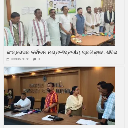
କଂଗ୍ରେସର ନିର୍ବାଚନ ମଣ୍ଡଳୀସ୍ତରୀୟ ପ୍ରଶିକ୍ଷଣ ଶିବିର
08/08/2026
0