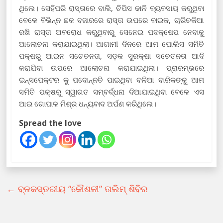
ଥିଲେ। ସେହିପରି ରାସ୍ତାରେ ବାଲି, ଚିପିସ ଢାଳି ବ୍ୟବସାୟ କରୁଥିବା
ବେଳେ ବିଭିନ୍ନ ଛକ ବଜାରରେ ରାସ୍ତା ଉପରେ ବାଇକ, ଚାରିଚକିଆ
ରଖି ରାସ୍ତା ଅବରୋଧ କରୁଥିବାରୁ ସେନେଇ ପଦକ୍ଷେପ ନେବାକୁ
ଆଲୋଚନା କରାଯାଇଥିଲା। ଆଗାମୀ ଦିନରେ ଆମ ପୋଲିସ ସମିତି
ପକ୍ଷରୁ ଆଇନ ସଚେତନତା, ସଡ଼କ ସୁରକ୍ଷା ସଚେତନତା ଆଦି
କରାଯିବା ଉପରେ ଆଲୋଚନା କରାଯାଇଥିଲା। ପ୍ରାରମ୍ଭରେ
ଇନ୍ସପେକ୍ଟର କୁ ପଦୋନ୍ନତି ପାଇଥିବା ବଳିଆ ବାରିକଙ୍କୁ ଆମ
ସମିତି ପକ୍ଷରୁ ସ୍ୱାଗତ ସମ୍ବର୍ଦ୍ଧନା ଦିଆଯାଇଥିବା ବେଳେ ଏସ
ଆଇ ଗୋପାଳ ମିଶ୍ର ଧନ୍ୟବାଦ ଅର୍ପଣ କରିଥିଲେ।
Spread the love
←
ବ୍ଳକସ୍ତରୀୟ “କୌଶଳୀ” ତାଲିମ୍‍ ଶିବିର