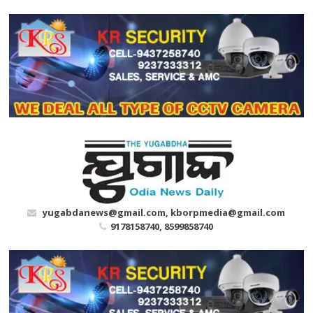
Skip
to
content
yugabdanews@gmail.com, kborpmedia@gmail.com
9178158740, 8599858740