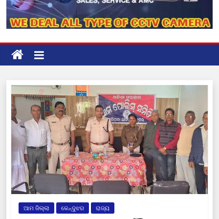
ଆମ ଜିଲ୍ଲା
କେନ୍ଦୁଝର
ରାଜ୍ୟ