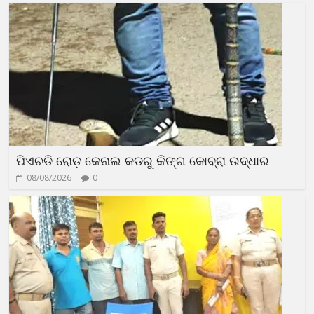
ପିଏଚଡି ରୋଡ଼ କେନାଲ କଡରୁ କିଙ୍ଗ କୋବ୍ରା ଉଦ୍ଧାର
08/08/2026
0