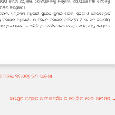
୍ୟ ନିର୍ବାହୀ ଅଧିକାରୀ ପୌରପାଳିକାକୁ ନିର୍ଦ୍ଦେଶ ଦିଆଯାଇଛି।ଏହି ବୈଠକକୁ
ଚାଳନା କରିଥିଲେ।
ରାଉତ, ଅଗ୍ନିଶମ ଅଧିକାରୀ ସୁରେଶ କୁମାର ବାରିକ, ସୂଚନା ଓ ଲୋକସମ୍ପର୍କ
୍ୟ ବିଭାଗର ଅଧିକାରୀ। ଓ ବିଭିନ୍ନ ବିଭାଗର କର୍ମକର୍ତ୍ତା ଓ ସମସ୍ତ ବିଭାଗୀୟ
୍ଥିତ ଥିଲେ।ଶେଷରେ ଅତିରିକ୍ତ ତହସିଲଦାରs ଜୟପୁର ସମସ୍ତଙ୍କୁ ଧନ୍ୟବାଦ
ହେ ବିତିଲା ସରପଞ୍ଚଙ୍କ ଧାରଣା
ଜୟପୁର ଚାମ୍ବର ଅଫ କମର୍ସର ଇ ପୋର୍ଟାଲ ସେବା ଆରମ୍ଭ