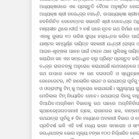
ଅଧ୍ୟକ୍ଷତାରେ ଏକ ପ୍ରସ୍ତୁତି ବୈଠକ ଅନୁଷ୍ଠିତ ହୋ
ଅଧ୍ୟକ୍ଷ ଶ୍ରୀ ନରେନ୍ଦ୍ର ମହାନ୍ତି, ଉପାଧ୍ୟକ୍ଷା ଶ୍ରୀମତୀ
ନବନିର୍ବାଚିତ ଦେବୋତ୍ତର ସଭାପତି ଶ୍ରୀ ଦେବେନ୍ଦ୍ର ଅ
ମଞ୍ଚାସୀନ ଥିଲେ।ଦୀର୍ଘ ୨ ବର୍ଷ ପରେ ନୂତନ ରଥ ନିର୍ମାଣ
ଏହାକୁ ଜୁଲାଇ ୧୦ ତାରିଖ ସୁଦ୍ଧା ହସ୍ତାନ୍ତର କରିବା 
ଯାଞ୍ଚର ସମ୍ପୂର୍ଣ୍ଣ ଦାୟିତ୍ବ ସହକାରୀ ଯନ୍ତ୍ରୀ (ରାସ
ଆଇନ-ଶୃଙ୍ଖଳା ପାଳନ ପାଇଁ ଟାଉନ ଥାନା ପୁଲିସକୁ ଦାୟି
କରାଯିବା ସହ ଏହା ସମ୍ବନ୍ଧିତ ବ୍ଲୁ ପ୍ରିଣ୍ଟ ପ୍ରସ୍ତୁତ 
ଚନ୍ଦ୍ର ରାଉତଙ୍କୁ ଅନୁରୋଧ କରାଯାଇଛି।ରଥଦାଣ୍ଡରେ ଅନ
ରଥ ଉପରେ କେବଳ ୨୫ ଜଣ ଦଇତାପତି ଓ ସ୍ୱେଚ୍ଛାସେବ
ଜେନେରେଟର, ୬ଟି ହାଲୋଜିନ ଲାଇଟ ଓ ରଥଯାତ୍ରା ପୂର୍ବରୁ
ଓ ଓଡ୍ରାଫକୁ ଟିମ୍ କୁ ଅନୁରୋଧ କରାଯାଇଛି। ସ୍ୱାସ୍ଥ୍ୟ
ମେଡିକାଲ ଟିମ୍ ନିୟୋଜିତ ହେବେ। ରଥଯାତ୍ରା ଦିନରୁ ବାହୁ
ଡିଆଯିବ।ଅଗ୍ନିଶମ ବିଭାଗକୁ ରଥ ପଛରେ ଅଗ୍ନିନିର୍ବାପକ
ସ୍ଥାନରେ(ଜଗତଜନନୀ ଚ୍ଛକ, ରାଜାନଗର ଛକ, ବାଙ୍କମଠ ଛକ
ରଥଯାତ୍ରା ପୂର୍ବରୁ ୫ ଦିନ ମଧ୍ୟରେ ଅବକାରୀ ବିଭାଗ 
ପ୍ରତିବର୍ଷ ଭଳି ଏହି ବର୍ଷ ମଧ୍ୟ ଭଜନ ସମାରୋହ ଓ ସାଂ
ଜଗନ୍ନାଥଙ୍କ ଭୋଗ ମୂଲ୍ୟ ଟଙ୍କା ୧୦୦ ନିର୍ଦ୍ଧାରିତ ହୋଇଛି