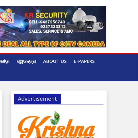
୍ରୀଡ଼ା
ସ୍ୱତନ୍ତ୍ର
ABOUT US
E-PAPERS
Advertisement