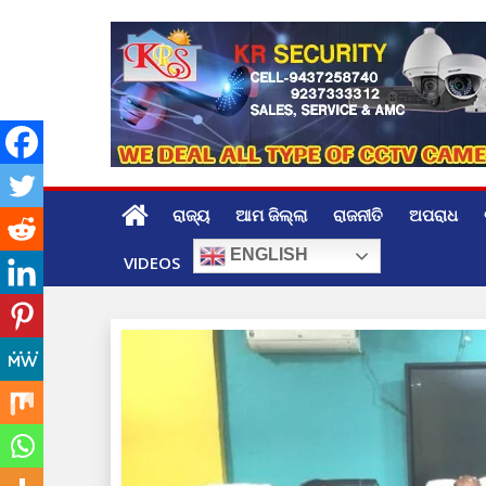
Skip
to
content
ରାଜ୍ୟ
ଆମ ଜିଲ୍ଲା
ରାଜନୀତି
ଅପରାଧ
ENGLISH
VIDEOS