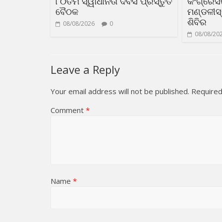
୮୦ତମ ସ୍ୱାଧୀନତା ଦିବସ ପ୍ରସ୍ତୁତି
କଂଗ୍ରେସର
ବୈଠକ
ମଣ୍ଡଳୀସ
ଶିବିର
08/08/2026
0
08/08/20
Leave a Reply
Your email address will not be published.
Required
Comment
*
Name
*