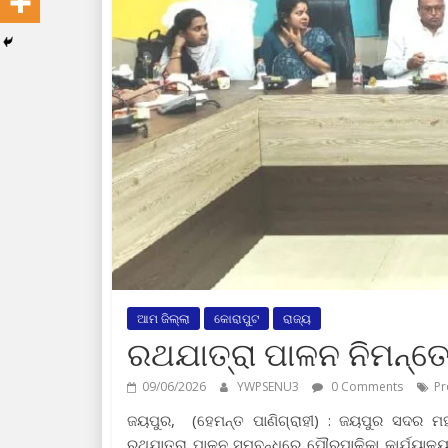
ଆମ ଜିଲ୍ଲା
କୋରାପୁଟ
ରାଜ୍ୟ
ରଥଯାତ୍ରା ପାଳନ ନିମନ୍ତେ
09/06/2026
YWPSENU3
0 Comments
Pr
ଜୟପୁର, (ହେମନ୍ତ ପାଣିଗ୍ରାହୀ) : ଜୟପୁର ସଦର ମହକ
ରଥଯାତ୍ରା ପାଳନ ସମ୍ବନ୍ଧରେ ପୌରପାଳିକା କାର୍ଯ୍ୟାଳୟ