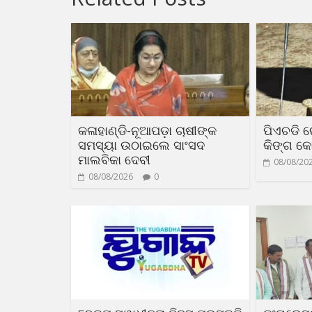
କଳାହାଣ୍ଡି-ନୂଆପଡ଼ା ଚାଷୀଙ୍କ
ପିଏଚଡି 
ସମସ୍ୟା ଉଠାଇଲେ ସାଂସଦ
କିଙ୍ଗ କୋ
ମାଲବିକା ଦେବୀ
08/08/20
08/08/2026
0