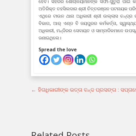
ହେବ। ସହରର ଶୌଚାଳୟମାନଙ୍କ ସଫା-ସୁତୁରା ପାଇଁ କାର୍ଯ
ଅତିରିକ୍ତ ତହସିଲଦାର ଶ୍ରୀ ଚିତ୍ତରଞ୍ଜନ ପଟନାୟକ ପରି
ଏଥିରେ ଟାଉନ ଥାନା ଅଧିକାରୀ ଶ୍ରୀ ଉଲ୍ଲାସ ଚନ୍ଦ୍ର 
ବିଭାଗ, ଆର୍ ଏଣ୍ଡ ବି ଜୟପୁରର କର୍ମକର୍ତ୍ତା, ସ୍ୱାସ୍ଥ
ଅଧିକାରୀ, ମନ୍ଦିରର ସେବାୟତ ଓ ସାମ୍ବାଦିକମାନେ ଉପସ
ଜଣାଇଥିଲେ।
Spread the love
←
ହିତାଧିକାରୀଙ୍କ ଭତ୍ତା ବନ୍ଦ ପ୍ରସଙ୍ଗ : ସପ୍ତା
Related Posts