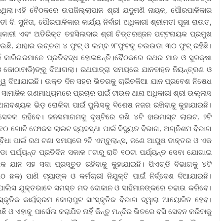
ଇଥିଲା।ଏହି ବୈଠକରେ ଉପଜିଲ୍ଲାପାଳ ଶ୍ରୀ ଯଦୁମଣି ନାୟକ, ପୌରପାଳିକାର
 ବି. ସୁନିତା, ପୌରପାଳିକାର କାର୍ଯ୍ୟ ନିର୍ବାହୀ ଅଧିକାରୀ ଶ୍ରୀମତୀ ପୂଜା ରାଉତ,
ଧିକାରୀ ଏବଂ ଅତିରିକ୍ତ ତହସିଲଦାର ଶ୍ରୀ ଚିତ୍ତରଞ୍ଜନ ପଟ୍ଟନାୟକ ପ୍ରମୁଖ
 ହେଉଛି, ଯାହାର ଉଚ୍ଚତା ୪ ଫୁଟ୍ ଓ ଲମ୍ବ ୨୮ଫୁଟକୁ ଚଉଉଡା ୩୦ ଫୁଟ୍ ରହିଛି।
ପାଇଁ କାରିଗରମାନେ ପ୍ରତିବଦ୍ଧ ହୋଇଛନ୍ତି।ବୈଠକରେ ରଥର ମାନ ଓ ସୁରକ୍ଷା
୍ତା ଓ କୋଠାବାଡି)ଙ୍କୁ ଦିଆଗଲା। ରଥଯାତ୍ରା ସମୟରେ ଯାନବାହନ ନିୟନ୍ତ୍ରଣ ଓ
ତ୍ୱ ଦିଆଯାଇଛି। ଉକ୍ତ ଦିନ ସହର ଭିତରକୁ ଚାରିଚକିଆ ଯାନ ପ୍ରବେଶ ନିଷେଧ
କରି ସାମାଜିକ ଗଣମାଧ୍ୟମରେ ପ୍ରଚାର ପାଇଁ ଟାଉନ ଥାନା ଅଧିକାରୀ ଶ୍ରୀ ଉଲ୍ଲାସ
ାବଶ୍ୟକ ଭିଡ଼ ରୋକିବା ପାଇଁ ପୁଲିସକୁ ବିଶେଷ ନଜର ରଖିବାକୁ କୁହାଯାଇଛି।
କ ରହିବେ। ଜନସମାଗମକୁ ଦୃଷ୍ଟିରେ ରଖି ୪ଟି ହାଇମାସ୍ଟ ଲାଇଟ, ୨ଟି
 ୧୦ ଗୋଟି ଫୋକସ ଲାଇଟ ବ୍ୟବସ୍ଥା ପାଇଁ ବିଦ୍ୟୁତ ବିଭାଗ, ଅଗ୍ନିଶମ ବିଭାଗ
 ସୁବିଧା ପାଇଁ ରଥ ଟଣା ସମୟରେ ୨ଟି ଏମ୍ବୁଲାନ୍ସ, ଜଣେ ଆୟୁଷ ଡାକ୍ତର ଓ ଏକ
ଡା ପର୍ଯ୍ୟନ୍ତ ପ୍ରତିଦିନ ସକାଳ ୮ଟାରୁ ରାତି ୧୦ଟା ପର୍ଯ୍ୟନ୍ତ ସେବା ଯୋଗାଇ
 ଯାନ ସହ ସଦା ପ୍ରସ୍ତୁତ ରହିବାକୁ କୁହାଯାଇଛି। ପିଏଚ୍‌ଡି ବିଭାଗକୁ ୪ଟି
) ପାଣି ଟ୍ୟାଙ୍କ ଓ କର୍ମଚାରୀ ନିଯୁକ୍ତି ପାଇଁ ନିର୍ଦ୍ଦେଶ ଦିଆଯାଇଛି।
ଓ ପୋଲିସ ଯୁକ୍ତଭାବେ ସମସ୍ତ ମଦ ଦୋକାନ ଓ ସାହିମାନଙ୍କରେ ଚଢାଉ କରିବେ।
ସ୍କୃତିକ କାର୍ୟକ୍ରମ କୋରାପୁଟ ସାଂସ୍କୃତିକ ବିଭାଗ ଦ୍ୱାରା ଆୟୋଜିତ ହେବ।
 ଓ ଏହାକୁ ପାର୍ସେଲ କରାଯିବ ନାହିଁ କିନ୍ତୁ ମନ୍ଦିର ଭିତରେ ବସି ସେବନ କରିବାକୁ