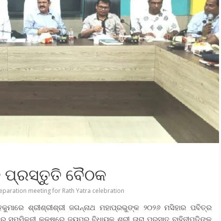
 ପ୍ରସ୍ତୁତି ବୈଠକ
eparation meeting for Rath Yatra celebration
ୁମାରେ ଶ୍ରୀଶ୍ରୀଶ୍ରୀ ଜଗନ୍ନାଥ ମହାପ୍ରଭୁଙ୍କ ୨୦୨୬ ମସିହାର ପବିତ୍ର
ର ସମ୍ମିଳନୀ କକ୍ଷରେ ଜୟପୁର ବିଧାୟକ ଶ୍ରୀ ତାରା ପ୍ରସାଦ ବାହିନୀପତିଙ୍କ