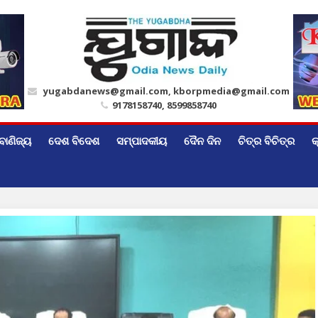
yugabdanews@gmail.com, kborpmedia@gmail.com
9178158740, 8599858740
ବାଣିଜ୍ୟ
ଦେଶ ବିଦେଶ
ସମ୍ପାଦକୀୟ
ଦୈନ ଦିନ
ଚିତ୍ର ବିଚିତ୍ର
କ