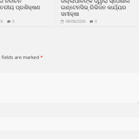
 ନିର୍ବାଚନ
ଜିଲ୍ଲାପାଳଙ୍କ ଦ୍ୱାରା ସ୍ପେଶାଲ
୍ତରୀୟ ପ୍ରଶିକ୍ଷଣ
ଇଣ୍ଟେନସିଭ୍ ରିଭିଜନ କାର୍ଯ୍ୟର
ସମୀକ୍ଷା
26
0
08/08/2026
0
 fields are marked
*