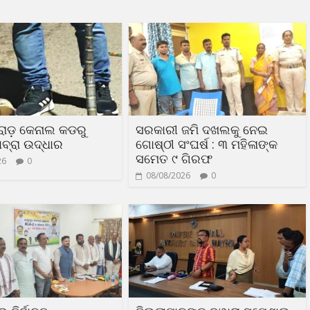
ରୋଡ଼ କେନାଲ କଡରୁ
ସରକାରୀ ଜମି ଦଖଲକୁ ନେଇ
ବ୍ରା ଉଦ୍ଧାର
ଗୋଷ୍ଠୀ ସଂଘର୍ଷ : ୩ ମହିଳାଙ୍କ
ସମେତ ୯ ଗିରଫ
26
0
08/08/2026
0