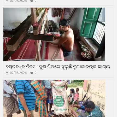
07/08/2026
0
ହସ୍ତତନ୍ତ ଦିବସ : ସୁତା ଖିଅରେ ଝୁଲୁଛି ବୁଣାକାରଙ୍କ ଭାଗ୍ୟ
07/08/2026
0