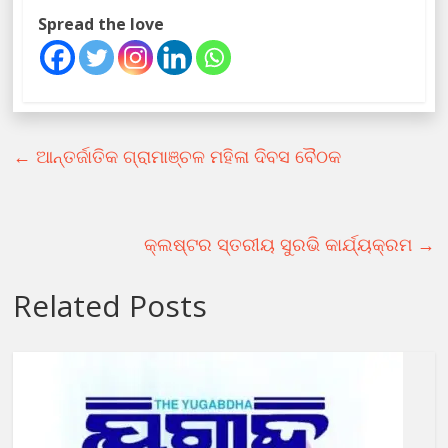
Spread the love
←
ଆନ୍ତର୍ଜାତିକ ଗ୍ରାମାଞ୍ଚଳ ମହିଳା ଦିବସ ବୈଠକ
କ୍ଲଷ୍ଟର ସ୍ତରୀୟ ସୁରଭି କାର୍ଯ୍ୟକ୍ରମ
→
Related Posts