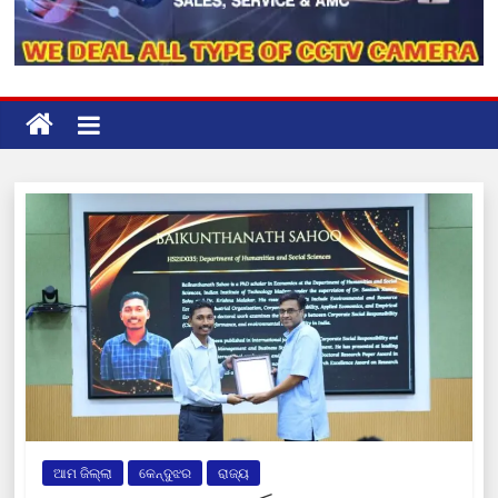
ଆମ ଜିଲ୍ଲା
କେନ୍ଦୁଝର
ରାଜ୍ୟ