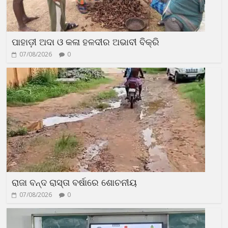
ପାହାଡ଼ୀ ଅଦା ଓ କଳା ହଳଦୀର ଅଭାବୀ ବିକ୍ରି
07/08/2026
0
ରାଜା ବନ୍ଦ ରାସ୍ତା ବର୍ଷାରେ ଶୋଚନୀୟ
07/08/2026
0