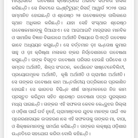
ମାଦ୍ରାସ‌ରେ ଗବେଷଣା କ୍ଷେତ୍ରରେ ଅଭିନବ ସଫଳତା ହାସଲ
କରିଛନ୍ତି। ସେ ନିକଟରେ ଇନ୍‌ଷ୍ଟିଟ୍ୟୁଟ୍ ରିସର୍ଚ୍ ଆୱାର୍ଡ ୨୦୨୫ ପାଇ
ସମ୍ମାନିତ ହୋଇଛନ୍ତି ଓ ଶ୍ରେଷ୍ଠ ୨୫ ଗବେଷକଙ୍କ ତାଲିକାରେ
ସ୍ଥାନ ଅଧିକାର କରିଛନ୍ତି। ଯାହା ସେହି ସଂସ୍ଥାର ଶ୍ରେଷ୍ଠ
ଗବେଷକମାନଙ୍କୁ ଦିଆଯାଏ। ସେ ଆଇଆଇଟି ମାଦ୍ରାସର ମାନବିକ
ଓ ସାମାଜିକ ବିଜ୍ଞାନ ବିଭାଗରେ ଅର୍ଥନୀତି ବିଷୟରେ ପିଏଚ୍‌ଡି ଗବେଷକ
ଭାବେ ଅଧ୍ୟୟନ କରୁଛନ୍ତି। ସେ ବର୍ତ୍ତମାନ ଡ଼ଃ ସନ୍ତୋଷ କୁମାର
ସାହୁ ଓ ଡ଼ଃ କ୍ରିଷ୍ଣା ମଳାକର ଙ୍କର ନିର୍ଦ୍ଦେଶନାରେ ଗବେଷଣା
କରୁଛନ୍ତି। ତାଙ୍କ ବିସ୍ତୃତ ଗବେଷଣା ପରିସର ହେଉଛି ପରିବେଶ ଓ
ସମ୍ପଦ ଅର୍ଥନୀତି, ଶିଳ୍ପ ସଂଗଠନ, କର୍ପୋରେଟ ସାଷ୍ଟେନେବିଲିଟୀ,
ପ୍ରୟୋଗମୂଳକ ଅର୍ଥନୀତି, କୃଷି ଅର୍ଥନୀତି ଓ ଗ୍ରାମୀଣ ଅର୍ଥନୀତି।
ସେ ତାଙ୍କର ଗବେଷଣା କାମ ଆନ୍ତର୍ଜାତୀୟ ପତ୍ରିକାରେ ପ୍ରକାଶିତ
ହୋଇଛି। ସେ ଭାରତର ବିଭିନ୍ନ ଶୀର୍ଷ ସମ୍ମେଳନରେ ନିଜ କାମ
ପ୍ରସ୍ତୁତ କରିଥିବା ସହିତ ଶ୍ରେଷ୍ଠ ଗବେଷଣା ପତ୍ର ପୁରସ୍କାର
ମଧ୍ୟ ପାଇଛନ୍ତି। ତାଙ୍କର ଏହି ସଫଳତା କେବଳ କେନ୍ଦୁଝର ଜିଲ୍ଲା
ଓ ଓଡ଼ିଶା ପାଇଁ ଗର୍ବ ନୁହେଁ, ଗ୍ରାମାଞ୍ଚଳର ଯୁବକ ମାନଙ୍କ ପାଇଁ ଏକ
ପ୍ରେରଣାଦାୟକ ଉଦାହରଣ।ସେ ଏହି ସଫଳତାକୁ ତାଙ୍କର ମା, ବାପା,
ଓ ଶିକ୍ଷକମାନଙ୍କୁ ସମର୍ପଣ କରିଛନ୍ତି। ତାଙ୍କର ଲକ୍ଷ୍ୟ ଓଡ଼ିଶାର
ଉନ୍ନତିରେ ସହଯୋଗ କରିବା ବୋଲି କହିଛନ୍ତି।