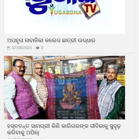
ଅପହୃତା ନାବାଳିକା କଲେଜ ଛାତ୍ରୀ ଉଦ୍ଧାର
07/08/2026
0
ହସ୍ତତନ୍ତ ସାମଗ୍ରୀ କିଣି କାରିଗରଙ୍କ ଜୀବିକାକୁ ସୁଦୃଢ଼
କରିବାକୁ ଅପିଲ୍