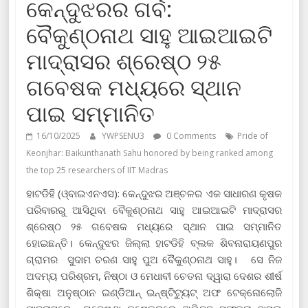
କେନ୍ଦୁଝରର ଗର୍ବ:
ବୈକୁଣ୍ଠନାଥ ସାହୁ ଆଇଆଇଟି
ମାଦ୍ରାସର ଶ୍ରେଷ୍ଠ ୨୫
ଗବେଷକ ମଧ୍ୟରେ ସ୍ଥାନ
ପାଇ ସମ୍ମାନିତ
16/10/2025
YWPSENU3
0 Comments
Pride of
Keonjhar: Baikunthanath Sahu honored by being ranked among
the top 25 researchers of IIT Madras
ହାଟଡିହି (ଓ୍ବାଇଏନଏସ): କେନ୍ଦୁଝର ଅଞ୍ଚଳର ଏକ ସାଧାରଣ କୃଷକ
ପରିବାରରୁ ଆସିଥିବା ବୈକୁଣ୍ଠନାଥ ସାହୁ ଆଇଆଇଟି ମାଦ୍ରାସର
ଶ୍ରେଷ୍ଠ ୨୫ ଗବେଷକ ମଧ୍ୟରେ ସ୍ଥାନ ପାଇ ସମ୍ମାନିତ
ହୋଇଛନ୍ତି। କେନ୍ଦୁଝର ଜିଲ୍ଲା ହାଟଡିହି ବ୍ଲକ ଶିବନାରାୟଣପୁର
ଗ୍ରାମର ସୁଦାମ ଚରଣ ସାହୁ ପୁଅ ବୈକୁଣ୍ଠନାଥ ସାହୁ। ସେ ନିଜ
ଅଦମ୍ୟ ପରିଶ୍ରମ, ନିଷ୍ଠା ଓ ମେଧାବୀ ଚେତନା ଦ୍ୱାରା ଦେଶର ଶୀର୍ଷ
ଶିକ୍ଷା ଅନୁଷ୍ଠାନ ଇଣ୍ଡିଆନ୍ ଇନ୍‌ଷ୍ଟିଟ୍ୟୁଟ୍ ଅଫ ଟେକ୍ନୋଲୋଜି