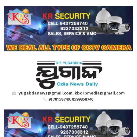
Skip
to
content
yugabdanews@gmail.com, kborpmedia@gmail.com
9178158740, 8599858740